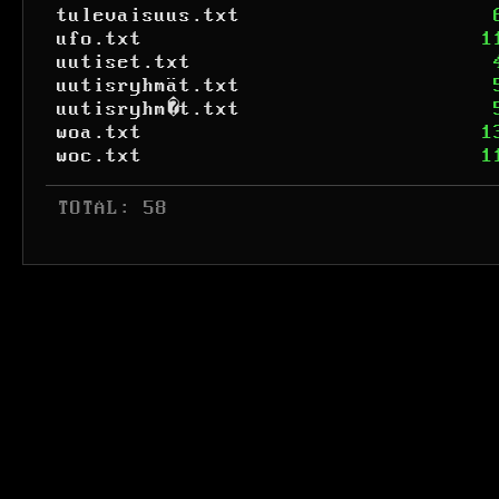
tulevaisuus.txt
ufo.txt
1
uutiset.txt
uutisryhmät.txt
uutisryhm�t.txt
woa.txt
1
woc.txt
1
 TOTAL: 58