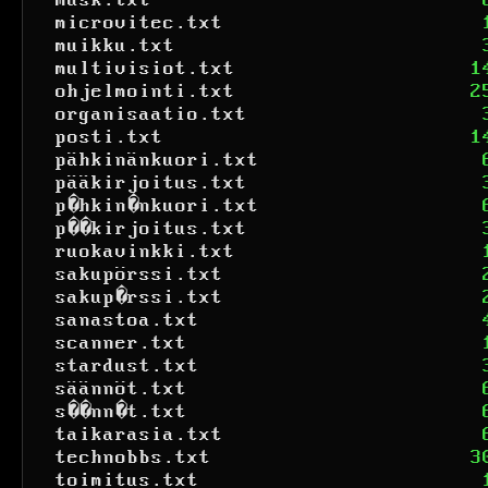
mask.txt
microvitec.txt
muikku.txt
multivisiot.txt
1
ohjelmointi.txt
2
organisaatio.txt
posti.txt
1
pähkinänkuori.txt
pääkirjoitus.txt
p�hkin�nkuori.txt
p��kirjoitus.txt
ruokavinkki.txt
sakupörssi.txt
sakup�rssi.txt
sanastoa.txt
scanner.txt
stardust.txt
säännöt.txt
s��nn�t.txt
taikarasia.txt
technobbs.txt
3
toimitus.txt