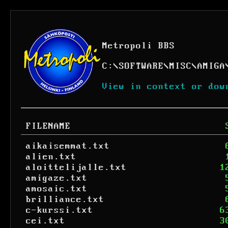
Metropoli BBS
C:
\
SOFTWARE
\
MISC
\
AMIGA
View in context or dow
FILENAME
aikaisemmat.txt
alien.txt
aloittelijalle.txt
1
amigaze.txt
amosaic.txt
brilliance.txt
c-kurssi.txt
6
cei.txt
3