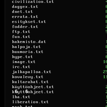
civilization.txt
daggex.txt
dnet.txt
errata.txt
esitykset.txt
fodder.txt
ftp.txt
fun.txt
hakemisto.dat
halpoja.txt
huumoria.txt
hype.txt
image.txt
1
irc.txt
jalkapalloa.txt
2
kovalevy.txt
1
kultarahat.txt
käyttöohjeet.txt
k�ytt�ohjeet.txt
lha.txt
liberation.txt