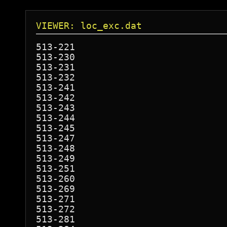
VIEWER: loc_exc.dat
513-221

513-230

513-231

513-232

513-241

513-242

513-243

513-244

513-245

513-247

513-248

513-249

513-251

513-260

513-269

513-271

513-272

513-281
