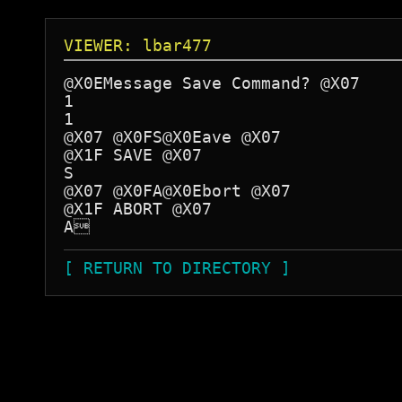
VIEWER: lbar477
@X0EMessage Save Command? @X07

1

1

@X07 @X0FS@X0Eave @X07

@X1F SAVE @X07

S

@X07 @X0FA@X0Ebort @X07

@X1F ABORT @X07

A
[ RETURN TO DIRECTORY ]