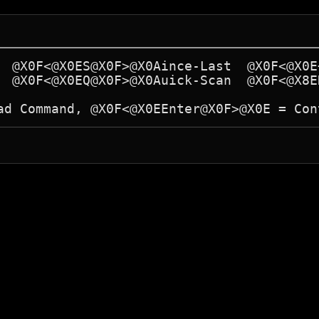
  @X0F<@X0ES@X0F>@X0Aince-Last  @X0F<@X0E
  @X0F<@X0EQ@X0F>@X0Auick-Scan  @X0F<@X8E
ad Command, @X0F<@X0EEnter@X0F>@X0E = Con