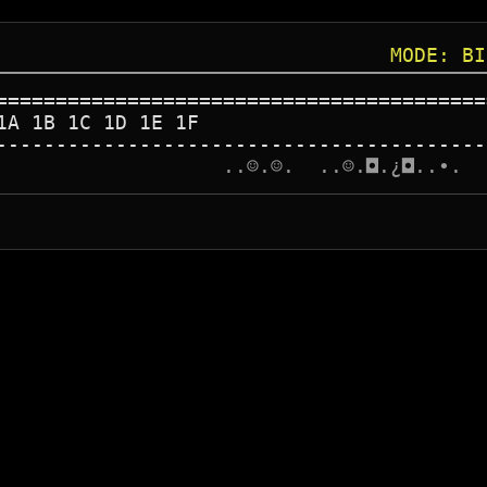
MODE: BI
=========================================
1A 1B 1C 1D 1E 1F
-----------------------------------------
                   
.
.
☺
.
☺
.
.
.
☺
.
◘
.
¿
◘
.
.
•
.