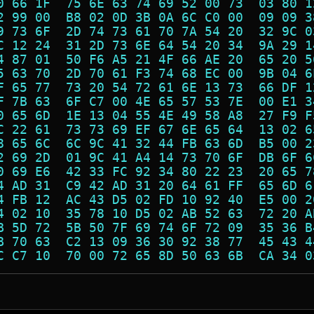
0 66 1F  75 6E 63 74 69 52 00 73  03 80 1
2 99 00  B8 02 0D 3B 0A 6C C0 00  09 09 3
9 73 6F  2D 74 73 61 70 7A 54 20  32 9C 0
C 12 24  31 2D 73 6E 64 54 20 34  9A 29 1
4 87 01  50 F6 A5 21 4F 66 AE 20  65 20 5
5 63 70  2D 70 61 F3 74 68 EC 00  9B 04 6
F 65 77  73 20 54 72 61 6E 13 73  66 DF 1
F 7B 63  6F C7 00 4E 65 57 53 7E  00 E1 3
0 65 6D  1E 13 04 55 4E 49 58 A8  27 F9 F
C 22 61  73 73 69 EF 67 6E 65 64  13 02 6
8 65 6C  6C 9C 41 32 44 FB 63 6D  B5 00 2
2 69 2D  01 9C 41 A4 14 73 70 6F  DB 6F 6
0 69 E6  42 33 FC 92 34 80 22 23  20 65 7
4 AD 31  C9 42 AD 31 20 64 61 FF  65 6D 6
4 FB 12  AC 43 D5 02 FD 10 92 40  E5 00 2
4 02 10  35 78 10 D5 02 AB 52 63  72 20 A
B 5D 72  5B 50 7F 69 74 6F 72 09  35 36 B
B 70 63  C2 13 09 36 30 92 38 77  45 43 4
C C7 10  70 00 72 65 8D 50 63 6B  CA 34 0