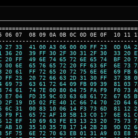
=========================================
5 06 07  08 09 0A 0B 0C 0D 0E 0F  10 11 1
-----------------------------------------
0 27 33  41 00 A3 06 00 00 FF 23  0D 0A 2
1 36 20  39 FF 30 2F 30 31 2F 30  33 20 E
C 20 FF  49 6E 74 65 72 6E 65 74  BF 20 7
0 00 6E  65 76 65 72 20 FF 63 6F  6E 73 7
3 20 61  FF 72 65 20 72 75 6E 6E  69 FB 6
0 FF 23  20 72 66 63 2D 31 30 FF  37 38 0
4 69 73  63 61 72 64 09 FB 09 39  81 03 7
3 74 61  74 7E 00 80 04 75 FA F9  F0 73 A
0 E7 04  FD 35 9C 03 63 68 61 72  67 65 B
0 2F 19  D5 02 FE 40 1C 66 74 70  2D 64 6
5 6C 31  00 83 10 06 14 F3 73 6D  81 12 2
6 F9 F1  65 72 AF 18 5B 13 C0 17  6E 61 C
6 12 EF  10 69 63 FE E3 13 23 20  75 73 7
F AB 10  35 10 35 78 17 14 2B 28  9D 02 6
3 5F 75  6E 72 70 63 EB 01 31 A9  03 E8 7