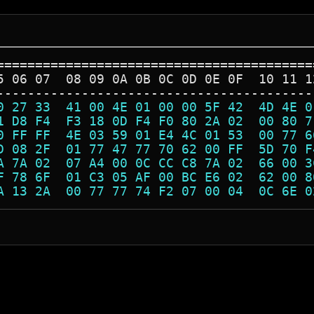
=========================================
5 06 07  08 09 0A 0B 0C 0D 0E 0F  10 11 1
-----------------------------------------
0 27 33  41 00 4E 01 00 00 5F 42  4D 4E 0
1 D8 F4  F3 18 0D F4 F0 80 2A 02  00 80 7
0 FF FF  4E 03 59 01 E4 4C 01 53  00 77 6
D 08 2F  01 77 47 77 70 62 00 FF  5D 70 F
A 7A 02  07 A4 00 0C CC C8 7A 02  66 00 3
F 78 6F  01 C3 05 AF 00 BC E6 02  62 00 8
A 13 2A  00 77 77 74 F2 07 00 04  0C 6E 0