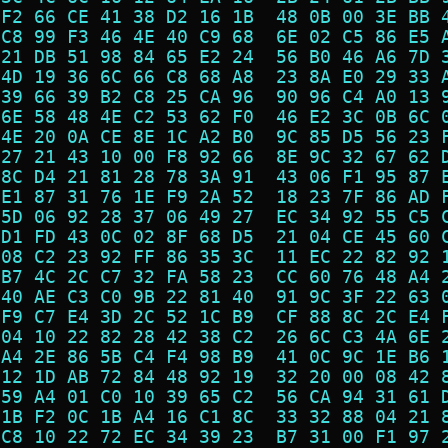
 F2 66 CE 41 38 D2 16 1B  48 0B 00 3E BB 
 C8 99 F3 46 4E 40 C9 68  6E 02 C5 86 E5 
 21 DB 51 98 84 65 E2 24  56 B0 46 A6 7D 
 4D 19 36 6C 66 C8 68 A8  23 8A E0 29 33 
 39 66 39 B2 C8 25 CA 96  90 96 C4 A0 13 
 6E 58 48 4E C2 53 62 F0  46 E2 3C 0B 6C 
 4E 20 0A CE 8E 1C A2 B0  9C 85 D5 56 23 
 27 21 43 10 00 F8 92 66  8E 9C 32 67 62 
 8C D4 21 81 28 78 3A 91  43 06 F1 95 87 
 E1 87 31 76 1E F9 2A 52  18 23 7F 86 AD 
 5D 06 92 28 37 06 49 27  EC 34 92 55 C5 
 D1 FD 43 0C 02 8F 68 D5  21 04 CE 45 60 
 08 C2 23 92 FF 86 35 3C  11 EC 22 82 92 
 B7 4C 2C C7 32 FA 58 23  CC 60 76 48 A4 
 40 AE C3 C0 9B 22 81 40  91 9C 3F 22 63 
 F9 C7 E4 3D 2C 52 1C B9  CF 88 8C 2C E4 
 04 10 22 82 28 42 38 C2  26 6C C3 4A 6E 
 A4 2E 86 5B C4 F4 98 B9  41 0C 9C 1E B6 
 12 1D AB 72 84 48 92 19  32 20 00 08 42 
 59 A4 01 C0 10 39 65 C2  56 CA 94 31 61 
 1B F2 0C 1B A4 16 C1 8C  33 32 88 04 21 
 C8 10 22 72 EC 34 39 23  B7 31 00 F1 97 