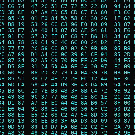
15 E8 DA  84 31 07 A4 64 6C 5E 82  A1 E4 
4C C6 74  47 2C 51 C7 72 52 22 80  94 A4 
ED 3D CE  07 AA ED C5 CD C7 FA 80  E3 CC 
CC 95 45  01 E0 84 5A 58 C1 30 26  1F 62 
CA B8 19  53 26 CC C3 96 E0 B0 09  33 07 
DE 35 F7  AA 40 18 07 00 AE 94 61  33 E6 
75 91 FC  57 32 FF 8F C8 7F B6 14  34 6E 
64 03 78  59 C4 9C 4C 6C 00 24 D2  ED 64 
4D 77 57  2C 56 CC 02 02 62 9B 9B  85 B8 
2C A7 69  D1 A4 CC 9C 39 61 CE 94  85 2D 
AC 87 34  B2 A5 C3 70 B6 FE AE D6  44 E5 
0C D5 8E  31 24 5A AA 6E 24 20 97  FC 09 
00 60 92  B6 2D 37 73 CA 04 39 7B  08 06 
A6 85 51  38 C2 4F 22 2E FC 12 4A  6E 3C 
A4 6D CA  58 4F 44 D9 36 A3 DA 69  54 5F 
35 B3 6C  20 7E B9 48 3F 8B C4 72  96 92 
5E 49 88  9C 37 77 6B 48 2E 8C 1E  2C 22 
84 D1 87  A7 EF EC A4 4E 8A B6 57  8F 00 
C1 E6 04  91 88 E1 46 60 36 6F C2  50 D2 
EB 88 EE  E5 22 66 C2 47 54 8D 33  00 00 
C9 69 13  86 EE B8 3F 0A D3 8D 09  69 87 
F6 0D 59  89 13 D7 FA 6B 22 C2 2F  2A 79 
75 A8 32  48 52 42 A2 04 EE 39 72  F2 9E 