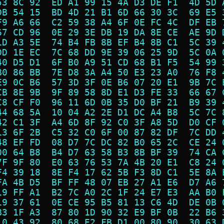
53 8C 92  ED A1 99 15 4A D3 DE F1  4D 5D 
DB 54 15  BD 4D 21 B1 6D 66 30 3C  69 E5 
F9 A6 66  C2 59 38 A4 6F 0E FC 4C  DF EB 
67 CD 96  0E 29 3E DB 19 DA 8E CE  AE 9D 
1D A3 5E  74 B4 FB 8B EF B4 8B C1  5C 39 
DD 1E EC  7C 68 DD 9E 39 06 25 9D  5C 0A 
40 D5 D1  6F B0 A9 51 CD 68 B1 F5  54 99 
B0 86 BB  7E D8 3A A4 50 E3 23 A0  76 F8 
E9 0C B6  57 3D 3F 0E B6 07 20 E1  9B 7C 
CB 8E 9B  9F 89 58 8D E1 D3 FE 33  66 67 
C8 CF F0  96 11 6D 0B 35 D0 BF 21  B9 39 
44 68 5A  10 04 A2 2E D1 DC A4 B8  5C 7C 
42 C1 3F  A4 6D 8F 92 C0 3F A8 5D  D0 CF 
13 6F 2B  C5 32 C0 6F 00 87 82 DF  7C DD 
48 EF FD  08 D7 7C DC 82 B0 65 2C  CE 24 
00 64 B8  B4 D7 63 58 B3 8B BF 39  74 CA 
7F 9F 80  E0 63 76 53 7A 4B 20 E1  C8 24 
F4 39 18  8E F4 17 62 5B F3 8D C1  5E 8A 
FA 4B D5  BF FF 48 07 EB 27 A1 E6  D7 A6 
19 FF A1  B2 7C A0 2C 1F 24 E7 E3  AA B0 
19 37 61  0E CE 95 B5 81 13 C6 4D  DE 0B 
B3 1F A3  87 80 1D 90 32 E9 BF 0B  22 B6 
10 43 92  80 68 E2 FB D1 00 80 90  30 63 