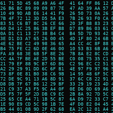
 61 71 5D 45 68 A9 A6 4F  41 64 FF 86 12 
 26 B6 BC 89 09 09 87 7E  47 AD 39 AA 57 
 10 49 9D AB E6 14 41 F9  26 50 73 0A 26 
 7B 4F 72 12 3D D5 5A E3  7B 26 93 F0 CA 
 83 51 C6 B7 8C 26 CE 66  20 3F B8 83 23 
 60 D4 1C 25 86 3B EF B8  D7 89 B6 03 61 
 0A D1 C1 13 27 38 B4 C4  B4 5D 7D 93 42 
 3E D1 D3 A7 65 26 00 45  4D 1F 80 24 6B 
 4E 62 BE C2 49 98 36 65  A4 CC 4C 8F 88 
 B4 75 FE C2 6D 0E 46 00  10 53 B3 6B A6 
 FA A9 68 3E 6B 5F 8E 26  7B 8A E2 8C CD 
 CC 4A 7F BE AE 2D 55 BE  C0 08 75 35 C1 
 21 79 EF 88 9C B7 6D B6  C2 96 EC C2 51 
 A2 29 29 91 DD 6C 6F B1  4E 97 F9 97 96 
 73 8F 0E 81 B0 38 C6 9B  14 95 48 6F 5C 
 72 DE 9C 91 13 A6 8D 91  37 6C C8 22 91 
 D8 DB 7F 67 B6 12 29 BF  33 29 19 23 4D 
 21 C9 37 A3 F5 9C A4 0F  0E D6 0D 69 A6 
 D5 F5 7F 5F 2D DB C9 EC  2B 8A 92 7D 5C 
 25 65 CE A4 71 1B 5C 87  6A D9 72 33 C7 
 1E 90 E9 CD 5C 98 1B 7E  4F D0 E2 04 45 
 B5 44 01 08 9D 2F 62 68  EA 2C 12 01 A4 