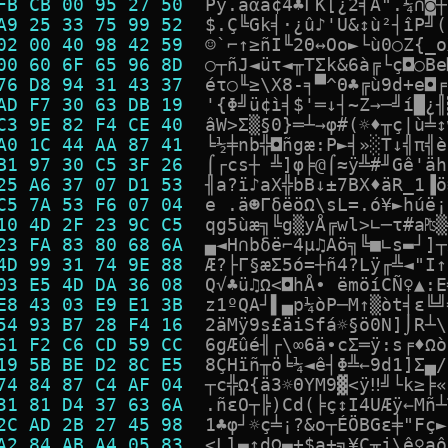
FB CB 00 95 27 50  
P
y
.
á
α
â
¢
4
♣
Γ
K
[
¿
2
╡
Ä
"
.
¼
∩
◙
┼
A9 25 33 75 99 52  
$
.
Ç
╚
G
k
╡
·
¿
û
♪
'
U
&
↕
ù
²
┤
î
P
╝
(
02 00 40 98 42 59  
☺
`
⌐
↑
≥
ñ
I
╙
2
Θ
↔
O
o
►
└
ù
0
○
Z
{
_
o
00 60 6F 65 96 8D  
○
┬
ñ
J
◄
ü
τ
◄
╥
T
Σ
k
&
6
à
╔
└
ç
◘
○
B
e
76 D8 94 31 43 37  
é
τ
○
╙
≥
\
X
8
-
╕
▀
^
Θ
♣
╔
ù
9
d
+
e
◘
╒
AD F7 30 63 DB 19  
'
{
Φ
╝
ü
¢
ì
╡
$
'
═
↓
┤
~
Z
→
─
╝
í
█
¿
╢
C3 9E 82 F4 CE 40  
â
W
>
Σ
▒
§
0
}
═
┴
→
φ
#
(
☼
♦
╥
ç
|
ù
╧
↕
A0 1C 44 AA 87 41  
╘
½
╪
n
b
╬
◘
ñ
g
æ
:
P
►
╡
»
░
T
↓
╣
π
╣
è
B1 97 30 C5 3F 26  
⌠
┌
c
s
┼
╩
]
φ
╞
@
⌠
≈
ÿ
╩
#
╜
G
ê
'
ä
h
25 A6 37 07 D1 53  
╢
a
?
ï
♪
a
X
╬
b
B
↓
±
7
B
X
♦
ä
R
_
1
▐
ö
C5 7A 53 F6 07 04  
e
.
ä
☻
Γ
δ
ë
ö
Ω
\
s
L
=
.
ó
¥
►
h
ú
ë
¡
10 4D 2F 23 9C C5  
q
g
5
ù
æ
╗
╚
g
▒
y
Å
╔
w
l
>
∟
─
τ
#
a
₧
▒
23 FA 83 80 68 6A  
▄
◄
H
∩
b
δ
ë
⌐
4
µ
♫
A
ö
╗
╚
■
∟
s
▬
┘
]
┬
4D 99 31 74 9E 88  
Æ
?
├
Γ
§
æ
Σ
5
ó
=
┼
ñ
4
?
L
ÿ
╓
╩
◄
"
I
↑
03 E5 4D DA 36 08  
Q
√
♣
ü
♫
Ω
<
◘
h
Å
∙
ë
m
ö
í
C
Ñ
♀
▲
:
E
E8 43 03 E9 E1 3B  
z
1
º
Q
A
┘
▌
▄
p
¼
ò
P
─
M
↑
▒
ò
t
╡
ε
╚
╝
54 93 B7 28 F4 16  
2
ä
M
ÿ
9
s
£
ä
i
S
f
á
☼
§
ö
0
N
]
⌡
R
┴
\
61 F2 C6 CD 59 CC  
6
g
Æ
û
é
╢
┌
\
∞
6
ä
∙
c
Σ
═
ÿ
:
s
╒
♦
Ω
ò
19 5B BE D2 8C E5  
8
Ç
H
ï
ñ
╥
ö
╘
¼
◄
ê
┤
Φ
╩
←
9
d
1
]
Σ
▄
/
74 84 87 C4 AF 04  
┬
c
╬
Ω
{
ä
3
☼
Θ
Y
M
9
▓
<
ÿ
‼
╝
└
k
≥
╞
«
31 81 D4 37 63 6A  
.
ñ
ε
O
┬
╠
)
C
d
(
╞
ç
↕
I
4
U
Æ
ÿ
←
M
ñ
┴
2C AD 2B 27 45 98  
1
♣
φ
┘
☼
ç
╧
¡
?
&
o
┬
É
Ö
B
G
ε
╪
"
F
ç
►
A2 84 AB A4 05 83  
<
L
l
▬
↕
d
Ω
▬
+
$
a
+
╗
¥
Ç
╥
j
\
ê
♀
a
ô