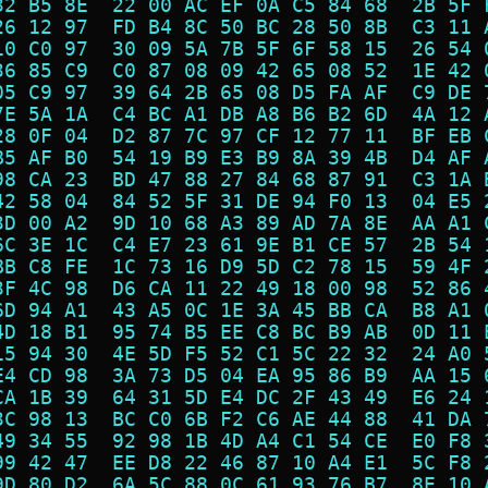
32 B5 8E  22 00 AC EF 0A C5 84 68  2B 5F 
26 12 97  FD B4 8C 50 BC 28 50 8B  C3 11 
10 C0 97  30 09 5A 7B 5F 6F 58 15  26 54 
36 85 C9  C0 87 08 09 42 65 08 52  1E 42 
05 C9 97  39 64 2B 65 08 D5 FA AF  C9 DE 
7E 5A 1A  C4 BC A1 DB A8 B6 B2 6D  4A 12 
28 0F 04  D2 87 7C 97 CF 12 77 11  BF EB 
B5 AF B0  54 19 B9 E3 B9 8A 39 4B  D4 AF 
98 CA 23  BD 47 88 27 84 68 87 91  C3 1A 
42 58 04  84 52 5F 31 DE 94 F0 13  04 E5 
3D 00 A2  9D 10 68 A3 89 AD 7A 8E  AA A1 
6C 3E 1C  C4 E7 23 61 9E B1 CE 57  2B 54 
BB C8 FE  1C 73 16 D9 5D C2 78 15  59 4F 
3F 4C 98  D6 CA 11 22 49 18 00 98  52 86 
6D 94 A1  43 A5 0C 1E 3A 45 BB CA  B8 A1 
4D 18 B1  95 74 B5 EE C8 BC B9 AB  0D 11 
15 94 30  4E 5D F5 52 C1 5C 22 32  24 A0 
E4 CD 98  3A 73 D5 04 EA 95 86 B9  AA 15 
CA 1B 39  64 31 5D E4 DC 2F 43 49  E6 24 
3C 98 13  BC C0 6B F2 C6 AE 44 88  41 DA 
49 34 55  92 98 1B 4D A4 C1 54 CE  E0 F8 
99 42 47  EE D8 22 46 87 10 A4 E1  5C F8 
9D 80 D2  6A 5C 88 0C 61 93 76 B7  8E 10 