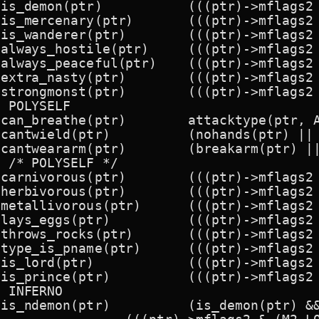
	(((ptr)->mflags2 & M2_DEMON) != 0L)

y(ptr)	(((ptr)->mflags2 & M2_MERC) != 0L)

ptr)	(((ptr)->mflags2 & M2_WANDER) != 0L)

ile(ptr)	(((ptr)->mflags2 & M2_HOSTILE) != 0L)

eful(ptr)	(((ptr)->mflags2 & M2_PEACEFUL) != 0L)

ptr)	(((ptr)->mflags2 & M2_NASTY) != 0L)

ptr)	(((ptr)->mflags2 & M2_STRONG) != 0L)

 POLYSELF

the(ptr)	attacktype(ptr, AT_BREA)

r)		(nohands(ptr) || verysmall(ptr))

m(ptr)	(breakarm(ptr) || sliparm(ptr))

 /* POLYSELF */

tr)	(((ptr)->mflags2 & M2_CARNIVORE) != 0L)

tr)	(((ptr)->mflags2 & M2_HERBIVORE) != 0L)

(ptr)	(((ptr)->mflags2 & M2_METALLIVORE) != 0L)

)		(((ptr)->mflags2 & M2_EGGS) != 0L)

ptr)	(((ptr)->mflags2 & M2_ROCKTHROW) != 0L)

me(ptr)	(((ptr)->mflags2 & M2_PNAME) != 0L)

(((ptr)->mflags2 & M2_LORD) != 0L)

		(((ptr)->mflags2 & M2_PRINCE) != 0L)

 INFERNO

on(ptr)		(is_demon(ptr) && \
