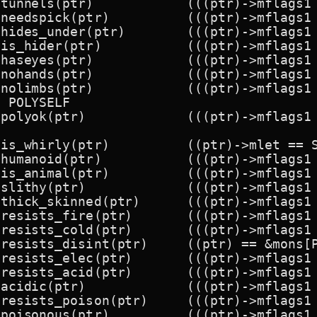
((ptr)->mflags1 & M1_TUNNEL) != 0L)

		(((ptr)->mflags1 & M1_NEEDPICK) != 0L)

ptr)	(((ptr)->mflags1 & M1_CONCEAL) != 0L)

		(((ptr)->mflags1 & M1_HIDE) != 0L)

((ptr)->mflags1 & M1_NOEYES) == 0L)

((ptr)->mflags1 & M1_NOHANDS) != 0L)

r)->mflags1 & M1_NOLIMBS) == M1_NOLIMBS)

 POLYSELF

ptr)->mflags1 & M1_NOPOLY) == 0L)



>mlet == S_VORTEX || (ptr) == &mons[PM_AIR_ELEMENTAL])

(((ptr)->mflags1 & M1_HUMANOID) != 0L)

		(((ptr)->mflags1 & M1_ANIMAL) != 0L)

ptr)->mflags1 & M1_SLITHY) != 0L)

d(ptr)	(((ptr)->mflags1 & M1_THICK_HIDE) != 0L)

(ptr)	(((ptr)->mflags1 & M1_FIRE_RES) != 0L)

(ptr)	(((ptr)->mflags1 & M1_COLD_RES) != 0L)

ptr) == &mons[PM_BLACK_DRAGON] || (ptr) == &mons[PM_BABY_BLACK_DRAGON])

(ptr)	(((ptr)->mflags1 & M1_ELEC_RES) != 0L)

d(ptr)	(((ptr)->mflags1 & M1_ACID) != 0L)

(ptr)->mflags1 & M1_ACID) != 0L)

ptr)	(((ptr)->mflags1 & (M1_POIS | M1_POIS_RES)) != 0L)

)		(((ptr)->mflags1 & M1_POIS) != 0L)
