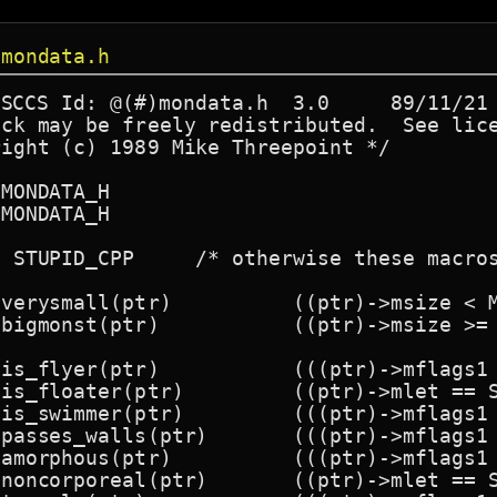
 mondata.h
ck may be freely redistributed.  See lice
ight (c) 1989 Mike Threepoint */

MONDATA_H

MONDATA_H

e these macros are functions in mondata.c */

ptr)		((ptr)->msize < MZ_SMALL)

tr)		((ptr)->msize >= MZ_LARGE)

		(((ptr)->mflags1 & M1_FLY) != 0L)

ter(ptr) 	((ptr)->mlet == S_EYE)

ptr) 	(((ptr)->mflags1 & M1_SWIM) != 0L)

(ptr)	(((ptr)->mflags1 & M1_WALLWALK) != 0L)

	(((ptr)->mflags1 & M1_AMORPHOUS) != 0L)

real(ptr)	((ptr)->mlet == S_GHOST)
