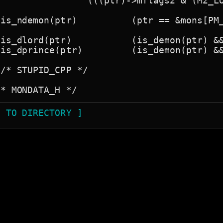
s2 & (M2_LORD | M2_PRINCE)) == 0L))

(ptr)		(ptr == &mons[PM_DEMON])



)		(is_demon(ptr) && is_lord(ptr))

tr)		(is_demon(ptr) && is_prince(ptr))

/* STUPID_CPP */

N TO DIRECTORY ]