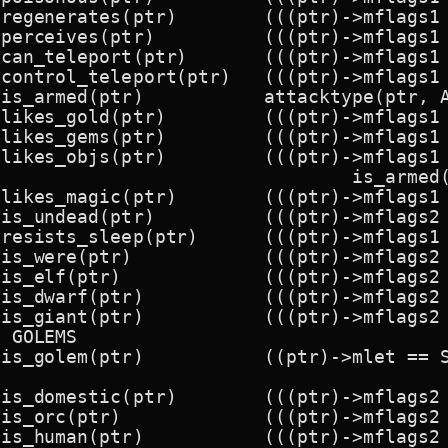
ptr)	(((ptr)->mflags1 & M1_REGEN) != 0L)

	(((ptr)->mflags1 & M1_SEE_INVIS) != 0L)

t(ptr)	(((ptr)->mflags1 & M1_TPORT) != 0L)

port(ptr)	(((ptr)->mflags1 & M1_TPORT_CONTROL) != 0L)

tr)		attacktype(ptr, AT_WEAP)

tr) 	(((ptr)->mflags1 & M1_GREEDY) != 0L)

tr) 	(((ptr)->mflags1 & M1_JEWELS) != 0L)

) 	(((ptr)->mflags1 & M1_COLLECT) != 0L || \

		is_armed(ptr))

ptr)	(((ptr)->mflags1 & M1_MAGIC) != 0L)

		(((ptr)->mflags2 & M2_UNDEAD) != 0L)

)	(((ptr)->mflags1 & M1_SLEE_RES) != 0L || is_undead(ptr))

(((ptr)->mflags2 & M2_WERE) != 0L)

(ptr)->mflags2 & M2_ELF) != 0L)

	(((ptr)->mflags2 & M2_DWARF) != 0L)

	(((ptr)->mflags2 & M2_GIANT) != 0L)

 GOLEMS

tr)		((ptr)->mlet == S_GOLEM)



tr)	(((ptr)->mflags2 & M2_DOMESTIC) != 0L)

(ptr)->mflags2 & M2_ORC) != 0L)

	(((ptr)->mflags2 & M2_HUMAN) != 0L)
