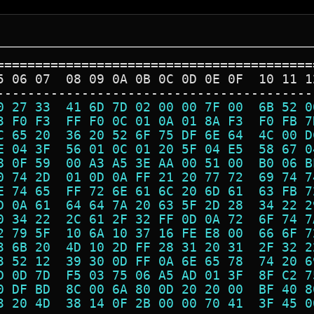
=========================================
5 06 07  08 09 0A 0B 0C 0D 0E 0F  10 11 1
-----------------------------------------
0 27 33  41 6D 7D 02 00 00 7F 00  6B 52 0
3 F0 F3  FF F0 0C 01 0A 01 8A F3  F0 FB 7
C 65 20  36 20 52 6F 75 DF 6E 64  4C 00 D
E 04 3F  56 01 0C 01 20 5F 04 E5  58 67 0
8 0F 59  00 A3 A5 3E AA 00 51 00  B0 06 B
0 74 2D  01 0D 0A FF 21 20 77 72  69 74 7
E 74 65  FF 72 6E 61 6C 20 6D 61  63 FB 7
D 0A 61  64 64 7A 20 63 5F 2D 28  34 22 2
0 34 22  2C 61 2F 32 FF 0D 0A 72  6F 74 7
2 79 5F  10 6A 10 37 16 FE E8 00  66 6F 7
3 6B 20  4D 10 2D FF 28 31 20 31  2F 32 2
3 52 12  39 30 0D FF 0A 6E 65 78  74 20 6
D 0D 7D  F5 03 75 06 A5 AD 01 3F  8F C2 7
0 DF BD  8C 00 6A 80 0D 20 20 00  BF 40 8
3 20 4D  38 14 0F 2B 00 00 70 41  3F 45 0