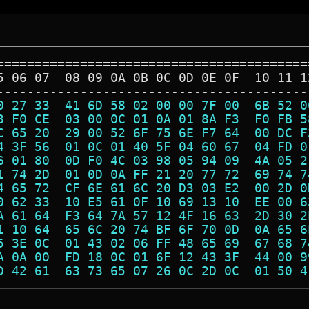
=========================================
5 06 07  08 09 0A 0B 0C 0D 0E 0F  10 11 1
-----------------------------------------
0 27 33  41 6D 58 02 00 00 7F 00  6B 52 0
3 F0 CE  03 00 0C 01 0A 01 8A F3  F0 FB 5
C 65 20  29 00 52 6F 75 6E F7 64  00 DC F
4 3F 56  01 0C 01 40 5F 04 60 67  04 FD 0
6 01 80  0D F0 4C 03 98 05 94 09  4A 05 2
1 74 2D  01 0D 0A FF 21 20 77 72  69 74 7
4 65 72  CF 6E 61 6C 20 D3 03 E2  00 2D 0
0 62 33  10 E5 61 0F 10 69 13 10  EE 00 6
A 61 64  F3 64 7A 57 12 4F 16 63  2D 30 2
1 10 64  65 6C 20 74 BF 6F 70 0D  0A 65 6
5 3E 0C  01 43 02 06 FF 48 65 69  67 68 7
A 0A 00  FD 18 0C 01 6F 12 43 3F  44 00 9
D 42 61  63 73 65 07 26 0C 2D 0C  01 50 4