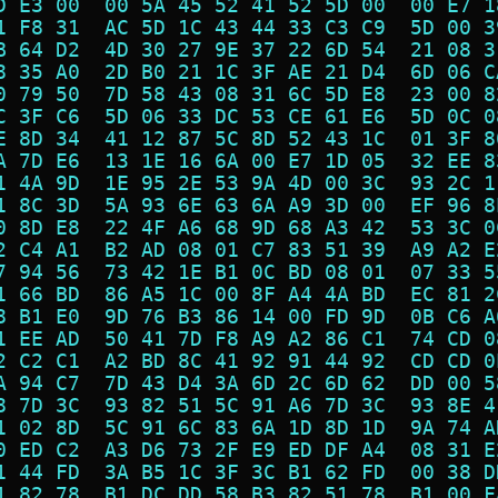
D E3 00  00 5A 45 52 41 52 5D 00  00 E7 1
1 F8 31  AC 5D 1C 43 44 33 C3 C9  5D 00 3
B 64 D2  4D 30 27 9E 37 22 6D 54  21 08 3
8 35 A0  2D B0 21 1C 3F AE 21 D4  6D 06 C
0 79 50  7D 58 43 08 31 6C 5D E8  23 00 8
C 3F C6  5D 06 33 DC 53 CE 61 E6  5D 0C 0
E 8D 34  41 12 87 5C 8D 52 43 1C  01 3F 8
A 7D E6  13 1E 16 6A 00 E7 1D 05  32 EE 8
1 4A 9D  1E 95 2E 53 9A 4D 00 3C  93 2C 1
1 8C 3D  5A 93 6E 63 6A A9 3D 00  EF 96 8
0 8D E8  22 4F A6 68 9D 68 A3 42  53 3C 0
2 C4 A1  B2 AD 08 01 C7 83 51 39  A9 A2 E
7 94 56  73 42 1E B1 0C BD 08 01  07 33 5
1 66 BD  86 A5 1C 00 8F A4 4A BD  EC 81 2
8 B1 E0  9D 76 B3 86 14 00 FD 9D  0B C6 A
1 EE AD  50 41 7D F8 A9 A2 86 C1  74 CD 0
2 C2 C1  A2 BD 8C 41 92 91 44 92  CD CD 0
A 94 C7  7D 43 D4 3A 6D 2C 6D 62  DD 00 5
8 7D 3C  93 82 51 5C 91 A6 7D 3C  93 8E 4
1 02 8D  5C 91 6C 83 6A 1D 8D 1D  9A 74 A
0 ED C2  A3 D6 73 2F E9 ED DF A4  08 31 E
1 44 FD  3A B5 1C 3F 3C B1 62 FD  00 38 D
1 82 78  B1 DC DD 58 B3 82 51 78  B1 00 F