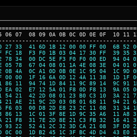
=========================================
5 06 07  08 09 0A 0B 0C 0D 0E 0F  10 11 1
-----------------------------------------
0 27 33  41 6D 1B 12 00 00 FF 00  6B 52 0
F FC 18  F3 F0 1B 03 04 17 30 FF  39 35 3
2 78 34  00 DC 5E F3 F0 F0 00 ED  94 04 0
E 05 78  67 04 08 01 1A 4E 08 3E  04 01 0
2 0B 4A  0C A1 0D 0B 0E 1C 95 04  1C 9D 0
F 00 00  1F 16 6A 0D 12 4A 11 38  1D 1F 0
1 86 11  94 74 1D 84 11 9C 89 14  9C 91 1
D EA 02  E7 12 5A 01 F8 0D F8 13  9A 05 0
1 54 21  42 2D 08 01 23 B0 C3 10  3A 21 7
4 21 AE  21 9C 2D 03 08 01 68 11  94 21 6
5 F6 03  00 D8 2D E8 23 2C 11 08  31 34 1
3 86 13  1C 01 3F 8E 1D 9C 35 A6  11 A8 3
A 21 F8  31 7E 2D 8E 21 C3 FB 32  16 41 3
D 93 22  52 41 2C 32 3D CA 21 08  3F D0 2
D 0C 00  1D B2 45 1C 3F BC 4D D4  43 E0 1