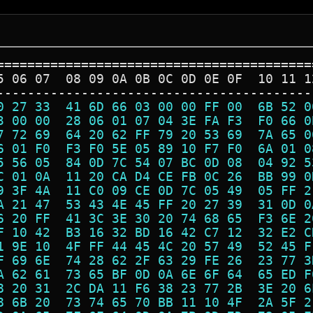
=========================================
5 06 07  08 09 0A 0B 0C 0D 0E 0F  10 11 1
-----------------------------------------
0 27 33  41 6D 66 03 00 00 FF 00  6B 52 0
3 00 00  28 06 01 07 04 3E FA F3  F0 66 0
7 72 69  64 20 62 FF 79 20 53 69  7A 65 0
6 01 F0  F3 F0 5E 05 89 10 F7 F0  6A 01 0
5 56 05  84 0D 7C 54 07 BC 0D 08  04 92 5
C 01 0A  11 20 CA D4 CE FB 0C 26  BB 99 0
9 3F 4A  11 C0 09 CE 0D 7C 05 49  05 FF 2
A 21 47  53 43 4E 45 FF 20 27 39  31 0D 0
6 20 FF  41 3C 3E 30 20 74 68 65  F3 6E 2
F 10 42  B3 16 32 BD 16 42 C7 12  32 E2 C
1 9E 10  4F FF 44 45 4C 20 57 49  52 45 F
F 69 6E  74 28 62 2F 63 29 FE 26  23 77 3
A 62 61  73 65 BF 0D 0A 6E 6F 64  65 ED F
8 20 31  2C DA 11 F6 38 23 77 2B  3E 20 6
8 6B 20  73 74 65 70 BB 11 10 4F  2A 5F 2