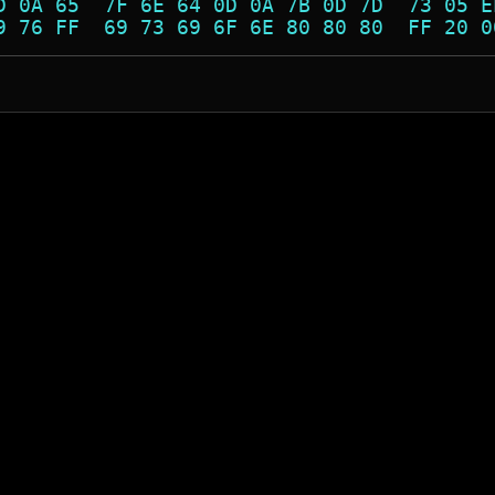
D 0A 65  7F 6E 64 0D 0A 7B 0D 7D  73 05 E
9 76 FF  69 73 69 6F 6E 80 80 80  FF 20 0