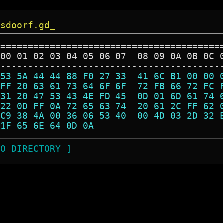
asdoorf.gd_
=========================================
 00 01 02 03 04 05 06 07  08 09 0A 0B 0C 
-----------------------------------------
 53 5A 44 44 88 F0 27 33  41 6C B1 00 00 
 FF 20 63 61 73 64 6F 6F  72 FB 66 72 FC 
 31 20 47 53 43 4E FD 45  0D 01 6D 61 74 
 22 0D FF 0A 72 65 63 74  20 61 2C FF 62 
 C9 38 4A 00 36 06 53 40  00 4D 03 2D 32 
 1F 65 6E 64 0D 0A                       
TO DIRECTORY ]