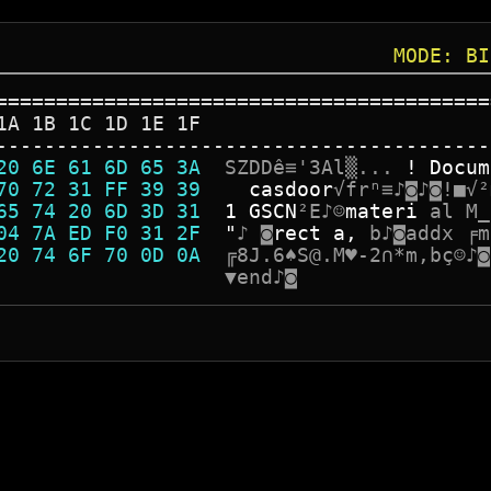
MODE: BI
=========================================
1A 1B 1C 1D 1E 1F
-----------------------------------------
20 6E 61 6D 65 3A  
S
Z
D
D
ê
≡
'
3
A
l
▒
.
.
.
!
D
o
c
u
m
70 72 31 FF 39 39  
c
a
s
d
o
o
r
√
f
r
ⁿ
≡
♪
◙
♪
◙
!
■
√
²
65 74 20 6D 3D 31  
1
G
S
C
N
²
E
♪
☺
m
a
t
e
r
i
a
l
M
_
04 7A ED F0 31 2F  
"
♪
◙
r
e
c
t
a
,
b
♪
◙
a
d
d
x
╒
m
20 74 6F 70 0D 0A  
╔
8
J
.
6
♠
S
@
.
M
♥
-
2
∩
*
m
,
b
ç
☺
♪
◙
                   
▼
e
n
d
♪
◙