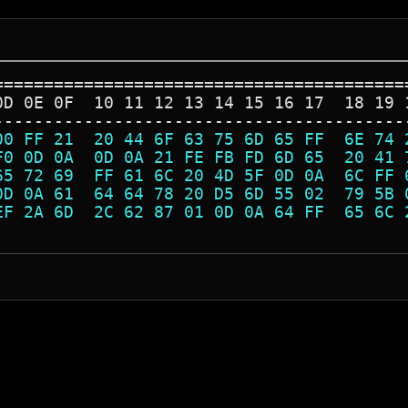
=========================================
0D 0E 0F  10 11 12 13 14 15 16 17  18 19 
-----------------------------------------
00 FF 21  20 44 6F 63 75 6D 65 FF  6E 74 
F0 0D 0A  0D 0A 21 FE FB FD 6D 65  20 41 
65 72 69  FF 61 6C 20 4D 5F 0D 0A  6C FF 
0D 0A 61  64 64 78 20 D5 6D 55 02  79 5B 
EF 2A 6D  2C 62 87 01 0D 0A 64 FF  65 6C 
                                         