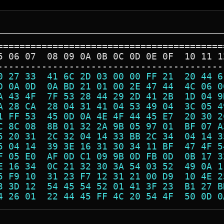
=========================================
5 06 07  08 09 0A 0B 0C 0D 0E 0F  10 11 1
-----------------------------------------
0 27 33  41 6C 2D 03 00 00 FF 21  20 44 6
D 0A 0D  0A BD 21 01 00 2E 47 44  4C 06 0
A 43 4F  7F 53 28 44 29 2D 41 2B  1D 04 9
A 28 CA  28 04 31 41 04 53 49 04  3C 05 4
1 FF 53  45 0D 0A 4E 4F 44 45 E7  20 30 2
C 8C 08  8B 01 32 2A 9B 05 97 01  BF 07 A
5 20 31  2C 32 04 14 33 BB 2C 34  04 14 3
5 04 14  39 3E 16 31 30 34 11 BF  47 4F 5
F 05 E0  AF 0D C1 09 9B 0D FB 0D  0B 17 3
E 16 34  0C 21 32 30 3A 54 03 52  49 0A 1
5 F9 10  31 23 F7 12 31 21 00 D9  10 4E 2
3 3D 12  54 45 54 52 01 41 3F 23  B1 27 B
4 26 01  22 44 45 FF 4C 20 54 4F  50 0D 0