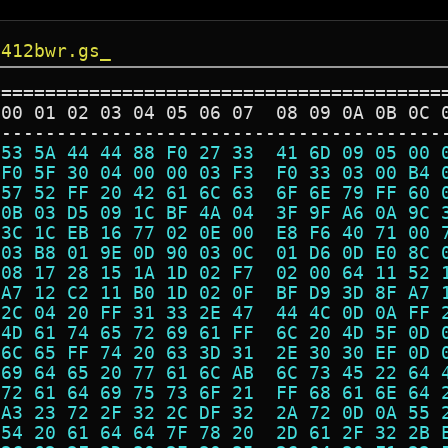
3412bwr.gs_
=========================================
 00 01 02 03 04 05 06 07  08 09 0A 0B 0C 
-----------------------------------------
 53 5A 44 44 88 F0 27 33  41 6D 09 05 00 
 F0 5F 30 04 00 00 03 F3  F0 33 03 00 B4 
 57 52 FF 20 42 61 6C 63  6F 6E 79 FF 60 
 0B 03 D5 09 1C BF 4A 04  3F 9F A6 0A 9C 
 3C 1C EB 16 77 02 0E 00  E8 F6 40 71 00 
 03 B8 01 9E 0D 90 03 0C  01 D6 0D E0 8C 
 08 17 28 15 1A 1D 02 F7  02 00 64 11 52 
 A7 12 C2 11 B0 1D 02 0F  BF D9 3D 8F A7 
 2C 04 20 FF 31 33 2E 47  44 4C 0D 0A FF 
 4D 61 74 65 72 69 61 FF  6C 20 4D 5F 0D 
 6C 65 FF 74 20 63 3D 31  2E 30 30 EF 0D 
 69 64 65 20 77 61 6C AB  6C 73 45 22 64 
 72 61 64 69 75 73 6F 21  FF 68 61 6E 64 
 A3 23 72 2F 32 2C DF 32  2A 72 0D 0A 55 
 54 20 61 64 64 7F 78 20  2D 61 2F 32 2B 