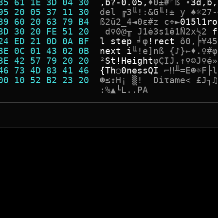
35 61 1E 3D 04 30  
,
b
?
-
0
.
0
5
,
♦
0
±
#
ⁿ
ß
•
3
d
,
b
,
95 20 05 37 11 30  
d
e
l
╔
3
╙
!
:
&
G
╙
!
±
y
♠
☼
2
7
-
39 60 20 63 79 B4  
ß
2
ü
2
_
4
◄
0
ε
#
z
c
÷
►
0
1
5
l
1
r
o
3D 30 20 FE 51 20  
d
♀
0
@
╥
J
1
è
3
s
1
ë
1
Ñ
2
x
½
2
f
24 ED 21 0D 0A BF  
l
s
t
e
p
╛
φ
!
r
e
c
t
ô
0
,
╞
¥
4
5
3E 0C 01 43 02 0B  
n
e
x
t
i
╙
!
e
]
n
ß
{
♪
}
←
♦
.
♀
#
φ
3E 42 57 79 20 20  
²
S
t
!
H
e
i
g
h
t
φ
Ç
I
J
.
↑
♀
☺
J
♀
é
»
46 73 4D 83 41 46  
{
T
h
○
0
n
e
s
s
Q
I
⌐
‼
╨
=
E
☻
☼
F
├
l
00 10 52 B2 23 20  
☻
≤
↕
H
¡
▒
!
D
i
τ
a
m
e
<
£
J
┐
♫
                   
:
%
▲
└
L
.
.
P
A