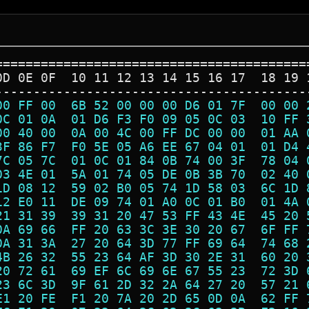
=========================================
0D 0E 0F  10 11 12 13 14 15 16 17  18 19 
-----------------------------------------
00 FF 00  6B 52 00 00 00 D6 01 7F  00 00 
0C 01 0A  01 D6 F3 F0 09 05 0C 03  10 FF 
00 40 00  0A 00 4C 00 FF DC 00 00  01 AA 
3F 86 F7  F0 5E 05 A6 EE 67 04 01  01 D4 
7C 05 7C  01 0C 01 84 0B 74 00 3F  78 04 
03 4E 01  5A 01 74 05 DE 0B 3B 70  02 40 
1D 08 12  59 02 B0 05 74 1D 58 03  6C 1D 
12 E0 11  DE 09 74 01 A0 0C 01 B0  01 4A 
21 31 39  39 31 20 47 53 FF 43 4E  45 20 
0A 69 66  FF 20 63 3C 3E 30 20 67  6F FF 
0A 31 3A  27 20 64 3D 77 FF 69 64  74 68 
4B 26 32  55 23 64 AF 3D 30 2E 31  60 20 
20 72 61  69 EF 6C 69 6E 67 55 23  72 3D 
23 6C 3D  9F 61 2D 32 2A 64 27 20  57 21 
E1 20 FE  F1 20 7A 20 2D 65 0D 0A  62 FF 