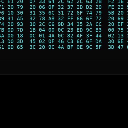
FC E1 20  07 33 64 2C 62 2C 63 2B  F2 16 
F1 20 79  20 06 0F 32 37 2D D2 20  FE 22 
F6 10 30  31 35 6C 31 72 6F 74 79  5B 20 
89 31 A5  32 78 AB 32 FF 66 6F 72  20 69 
74 20 93  30 2C C6 9D 34 35 2A CC  20 EF 
7B 0D 7D  1B 04 00 0C 23 ED 9C B3  00 75 
4A 00 18  0C 01 4A 0C 82 AF 3F 44  02 13 
13 D0 3D  45 02 0F 46 C3 6C 6F DA  30 6E 
61 6D 65  3C 20 9C 4A BF 0E 9C 5F  3D 47 
                                         