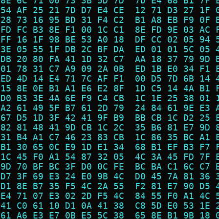
 8E 6C 71 00 73 3B 5D 7D  7D E4 68 B1 7F 
 54 AF 25 21 7D D7 E4 CE  12 71 D3 27 1F 
 28 73 16 95 BD 31 F4 C2  B1 A8 EB F9 0F 
 FD FC B3 8E F1 00 1C C1  8E FD 9E 03 AC 
 FF 16 1F 98 BE 53 A0 18  DF CC 02 05 94 
 3E 05 55 1F DB 2C BF DA  ED 01 01 5C 05 
 DB 20 80 FA 41 1D 32 C7  AA 18 37 79 9D 
 01 78 31 C7 A9 09 2A 0B  ED 1B E0 34 F1 
 ED 4D 14 E4 71 7C AF F1  00 D5 7D 6B 14 
 15 8E 0E B1 A1 E6 E2 8F  1D C5 14 4A B1 
 D0 B3 3E 4A 6E F9 C4 CB  1C 1E 25 38 01 
 A2 61 49 5F B7 61 2D 79  24 84 61 9E E3 
 67 D5 1D 3F 42 41 9F B9  BB CB 1C D2 25 
 82 81 48 41 9D CB 1C 2C  35 B6 81 E7 9D 
 31 B4 A1 C7 46 23 83 CB  1C 86 35 BC A1 
 B1 30 65 0C E9 1D E1 34  68 B1 EF B3 F7 
 1C 45 F0 A1 54 87 32 05  4C 3A 45 FD 7F 
 9D 70 BF BC 3F D0 0C FE  BC BA C1 6C C7 
 D7 3F 69 E3 24 E0 9B 4C  D0 45 7A 81 36 
 D1 8E B7 35 F5 4C 2A 55  F2 81 E7 90 D5 
 E4 71 07 E3 02 2D F5 4C  84 55 F0 A1 4C 
 41 C0 61 10 D1 0A 41 38  C8 5D E0 53 1E 
 61 A6 E3 E7 0B E5 5C 38  65 8E B1 9B 18 