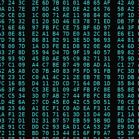
17 24 3C  2E 6D 7B 01 01 48 65 AF  42 A0 
0A D1 7E  87 6D 45 E0 DE A2 65 76  58 A2 
5D CE D3  1C 00 71 AE 11 98 84 8C  9F 1D 
56 75 32  E1 20 5D 46 E3 78 71 ED  DB 7F 
71 6E 66  97 FB FC CE 75 BF 6D 97  A4 3F 
A3 0E 81  E2 A1 B4 7D E0 A3 2C 81  E6 E1 
7D 78 93  86 81 82 91 3E 5D 96 93  A4 81 
78 00 7D  1A D3 FE 81 D8 92 0E 40  C4 6D 
83 2F 8D  55 94 D4 7D 9F 19 40 57  B9 82 
28 93 9D  45 E0 AE 95 C9 82 71 31  75 9D 
47 C1 09  A4 C7 BE 87 49 0B AD A1  C1 27 
62 A5 A8  C0 7B 40 83 F5 FD 91 FB  FC 3D 
7E 23 1C  C0 A1 4C 21 2E EB 7E 7B  7D DB 
FC 16 B5  D4 11 2D CD 71 64 DB 1D  35 B4 
66 3F 48  C5 3E 81 09 4F FB FC 8E  B5 8E 
9C C5 34  3D 07 AB 27 44 FB FC E8  B5 A0 
1D 4E 6A  27 CD 45 E0 42 C5 D0 51  70 CE 
D8 23 66  A1 EC F1 C0 AD EA F3 1C  BE C1 
1A F1 2E  DC 01 71 61 3D 15 D4 40  F1 1A 
93 72 D1  D2 31 87 57 EB 59 5B 9D  8D D4 
AE 91 CC  DD C2 93 EA D1 CA 53 2F  E9 DD 
72 11 92  BD 70 13 44 E1 6F F9 A7  65 3F 