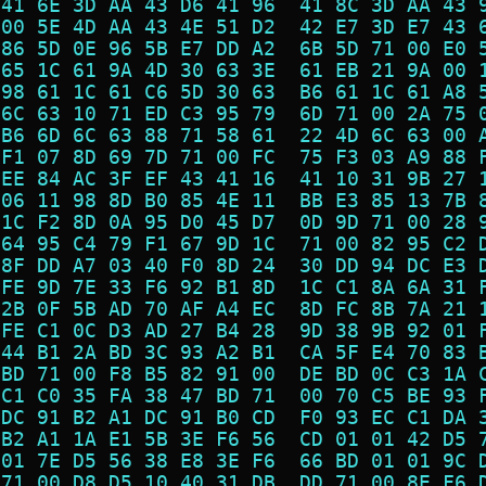
 41 6E 3D AA 43 D6 41 96  41 8C 3D AA 43 
 00 5E 4D AA 43 4E 51 D2  42 E7 3D E7 43 
 86 5D 0E 96 5B E7 DD A2  6B 5D 71 00 E0 
 65 1C 61 9A 4D 30 63 3E  61 EB 21 9A 00 
 98 61 1C 61 C6 5D 30 63  B6 61 1C 61 A8 
 6C 63 10 71 ED C3 95 79  6D 71 00 2A 75 
 B6 6D 6C 63 88 71 58 61  22 4D 6C 63 00 
 F1 07 8D 69 7D 71 00 FC  75 F3 03 A9 88 
 EE 84 AC 3F EF 43 41 16  41 10 31 9B 27 
 06 11 98 8D B0 85 4E 11  BB E3 85 13 7B 
 1C F2 8D 0A 95 D0 45 D7  0D 9D 71 00 28 
 64 95 C4 79 F1 67 9D 1C  71 00 82 95 C2 
 8F DD A7 03 40 F0 8D 24  30 DD 94 DC E3 
 FE 9D 7E 33 F6 92 B1 8D  1C C1 8A 6A 31 
 2B 0F 5B AD 70 AF A4 EC  8D FC 8B 7A 21 
 FE C1 0C D3 AD 27 B4 28  9D 38 9B 92 01 
 44 B1 2A BD 3C 93 A2 B1  CA 5F E4 70 83 
 BD 71 00 F8 B5 82 91 00  DE BD 0C C3 1A 
 C1 C0 35 FA 38 47 BD 71  00 70 C5 BE 93 
 DC 91 B2 A1 DC 91 B0 CD  F0 93 EC C1 DA 
 B2 A1 1A E1 5B 3E F6 56  CD 01 01 42 D5 
 01 7E D5 56 38 E8 3E F6  66 BD 01 01 9C 
 71 00 D8 D5 10 40 31 DB  DD 71 00 8E F6 