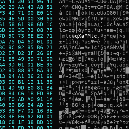
AA 43 30 51 96 41  
A
n
=
¬
C
╓
A
û
A
î
=
¬
C
û
☺
.
û
A
|
M
¬
C
9C 2D AA 43 A8 51  
.
^
M
¬
C
N
Q
╥
B
τ
=
τ
C
m
P
û
A
.
@
M
¬
C
F3 4D 71 00 E0 1C  
å
]
♫
û
[
τ
▌
ó
k
]
q
.
α
U
α
Q
8
0
]
⌠
S
☻
65 4E 5D 00 30 63  
e
∟
a
Ü
M
0
c
>
a
δ
!
Ü
.
▼
m
q
.
X
e
∟
a
☻
61 58 61 98 6D 1C  
ÿ
a
∟
a
╞
]
0
c
╢
a
∟
a
¿
]
.
0
c
╘
a
∟
a
Σ
6D 00 3E 73 08 75  
l
c
►
q
φ
├
ò
y
m
q
.
*
u
•
∩
e
æ
◄
]
q
.
H
7D 5C 73 8E E2 71  
╢
m
l
c
ê
q
X
a
"
M
l
c
.
ª
q
*
q
ê
}
>
s
─
DA 75 D4 6D 01 01  
±
•
ì
i
}
q
.
ⁿ
u
≤
♥
⌐
ê
}
q
.
→
à
ⁿ
q
Γ
8C 8C 92 85 B6 21  
ε
ä
¼
?
∩
C
A
▬
A
►
1
¢
'
§
q
A
&
M
v
â
╢
!
D2 E7 D2 3F 26 6F  
♠
◄
ÿ
ì
░
à
N
◄
╗
π
à
‼
{
î
╬
à
↕
◄
q
·
↕
ⁿ
71 E8 49 9D 71 00  
∟
≥
ì
◙
ò
╨
E
╫
♪
¥
q
.
(
ò
╟
╠
☺
α
+
¥
q
.
A4 9D 01 01 BE 95  
d
ò
─
y
±
g
¥
∟
q
.
é
ò
┬
╫
⌡
à
¥
q
.
á
ò
o
D2 8D 88 87 6A 31  
Å
▌
º
♥
@
≡
ì
$
0
▌
ö
▄
π
╓
♣
▀
¥
╔
!
√
ö
█
13 94 A1 B6 21 66  
■
¥
~
3
÷
Æ
▒
ì
∟
┴
è
j
1
√
A
►
=
¡
s
ñ
z
!
03 0C B1 12 11 3B  
+
☼
[
¡
p
»
ñ
∞
ì
ⁿ
ï
z
!
←
á
♫
ù
¡
└
δ
ñ
Æ
11 4D 9D E0 81 B4  
■
┴
♀
╙
¡
'
┤
(
¥
8
¢
Æ
☺
≡
r
p
,
╜
Æ
☺
*
▒
DB B4 C6 1B ED BF  
D
▒
*
╜
<
ô
ó
▒
╩
_
Σ
p
â
╜
q
.
╝
╡
╝
▒
å
ë
14 F0 AD A0 91 1A  
╜
q
.
°
╡
é
æ
.
▐
╜
♀
├
→
┴
á
æ
ⁿ
╜
┤
ô
8
┴
40 B0 B6 B4 AD C0  
┴
└
5
·
8
G
╜
q
.
p
┼
╛
ô
■
φ
¡
q
.
x
Ä
┼
╛
03 38 F7 01 16 3E  
▄
æ
▓
í
▄
æ
░
═
≡
ô
∞
┴
┌
4
â
◙
@
v
¡
°
►
•
B3 3E F6 A2 BD 01  
▓
í
→
ß
[
>
÷
V
═
☺
☺
B
╒
}
α
É
>
÷
→
═
☺
☺
18 C8 1F 38 BD DD  
☺
~
╒
V
8
Φ
>
÷
f
╜
☺
☺
£
╒
$
ö
♣
?
τ
ª
τ
♂
6E 17 ED 71 00 32  
q
.
╪
╒
►
@
1
█
▌
q
.
Ä
÷
╒
◘
╕
B
∙
▌
q
.
¶