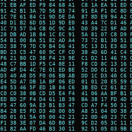
 71 EB AF ED F9 84 68 A1  C8 1A EA 91 ED 
 91 42 B1 3A 7D 56 B3 74  91 EA F1 0C 8D 
 1C 7E 61 84 C1 9D DE DA  87 8D E9 94 A2 
 40 D1 B2 6D D5 1D 9D E0  43 A4 7C D1 46 
 1C 73 57 D4 CB 0C 9C A5  D0 39 22 9F AD 
 28 DB AD 1B 84 1C EC 91  5A 81 07 C8 D9 
 54 B1 00 8A 51 82 AD A4  73 72 B1 30 51 
 D2 38 79 7D C9 B4 D6 41  5C 13 D1 E3 6D 
 BD 23 C5 47 60 9C CF CD  38 4D 6D 41 C4 
 F6 21 80 CD 38 F4 23 9E  C1 D2 11 46 75 
 48 C7 BB 1D F5 C4 8E 11  F8 CD 8C 13 16 
 AD 4F D4 4C 7E 01 ED BE  52 DD 01 01 6C 
 D3 40 A8 D5 F0 06 BB AB  DD 1C D3 40 C6 
 E4 5D A7 DB 1A BF 06 ED  01 01 20 E5 59 
 49 53 46 5F ED 1B 84 C6  3B ED C2 61 82 
 C0 C0 38 0B CD D5 E4 F4  41 06 AA BF B1 
 ED BD 2F F4 D4 61 1B 39  BA 38 17 FD 4D 
 F5 47 60 9A E3 B1 B3 47  CD A7 F4 50 31 
 84 28 E5 FD D3 40 00 05  A8 51 04 0D 38 
 0D 01 01 5A 05 00 42 21  22 0D 40 23 7C 
 F1 38 3E 07 DA 6D B0 EF  9C D2 05 3C 11 
 61 82 AA FD 46 B3 30 11  92 51 05 03 9B 