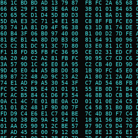
 B6 1C BD BD AD 13 79 87  FB FC 2A 65 68 
 66 65 29 F1 38 3E 6A 6D  3B 01 01 84 65 
 C0 65 9C D1 D4 5D B0 D3  E2 61 BA D1 B6 
 5D 0A E3 3C 71 14 E1 58  C8 8F FB FC E0 
 93 74 1A 81 D9 4F 96 38  63 1D B1 74 DE 
 60 B4 3F 06 B0 97 40 00  B1 00 D2 7D FE 
 81 BC B1 4A 8D D0 B3 68  81 64 91 00 96 
 C3 C2 81 DC 91 3C 7D 80  03 E0 81 1C D1 
 F1 18 FD 85 FB FC 36 95  CE D2 31 ED CF 
 0A 20 40 C2 A2 81 FB FC  90 95 C7 CD C6 
 3A 57 9D 1C 45 E0 EA 95  C2 CB 40 ED 9D 
 9D 45 E0 44 A5 B8 D0 58  1B 9D FC 45 E0 
 89 87 22 48 AD 9C 23 A2  A1 80 21 2A AD 
 74 E1 AD F9 A5 30 54 3F  C7 AD 54 6B FB 
 FC 9C 52 B5 E4 01 01 91  55 EB 0D 71 B4 
 FC AC B5 84 61 D6 F3 54  46 8B 6D CB B4 
 0A C1 4C 7E 01 BE 0A CD  01 01 0E 24 C5 
 51 01 82 48 1F 9D 00 7F  C4 58 51 B0 BD 
 FD D9 C4 E6 E1 C7 04 BE  7C 4D 8D F7 C4 
 41 00 38 BD 9A 43 54 D1  18 91 56 BD 2C 
 01 AA D5 90 91 2C BE 57  97 9D C9 D4 70 
 3F AD 45 5E 00 79 12 08  ED 8E 13 26 E1 