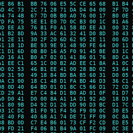
0E 86 B1  BB 76 06 E5 5C CE 65 68  B1 B4 
6D 4C 73  2C 71 28 71 DA D4 04 00  2F 7D 
04 74 4B  67 7D 0B B0 A0 76 00 17  B0 0E 
7D FA 75  5E E1 E0 7D 0C B3 00 1C  81 A6 
8D EE A3  76 81 F0 A1 58 8D EE A3  00 32 
A1 B2 8D  9A 33 AC 61 32 41 D0 8D  30 43 
91 2E 11  30 2F 20 6D 62 95 2E 11  00 6D 
51 18 1D  BE 93 9E 91 48 9D FE 64  D0 11 
C1 D1 6D  0B B0 16 A5 F0 91 45 BE  03 1C 
AD 16 A1  B0 A7 02 01 41 B6 01 76  8D CA 
A1 EE C1  65 1C 00 B2 AD EE C1 8A  A1 0C 
9D 02 53  46 B1 EE 41 00 28 BD 02  53 64 
60 31 90  49 18 84 BD BA B5 60 31  D0 05 
0A C3 00  18 C1 48 D1 FA BD 46 D3  36 C1 
08 0D 40  64 BD 01 01 8C C5 66 D1  72 CD 
CD 29 A1  E7 C4 84 D1 B0 AD 01 0F  01 D7 
A0 D0 41  D0 00 8A A1 1A D1 92 AD  18 D3 
A1 80 9B  D4 92 D1 26 DD 90 D3 BC  D1 7C 
03 1C DC  B1 F0 91 F4 56 F9 09 0C  30 E5 
5E 40 F8  40 68 A1 74 DE 71 FF 09  0C 8A 
38 BD 0D  C7 E4 B6 01 73 CF F2 CD  ED E5 
09 FD 21  F4 06 B1 B4 9A 01 FC 09  0C 3E 