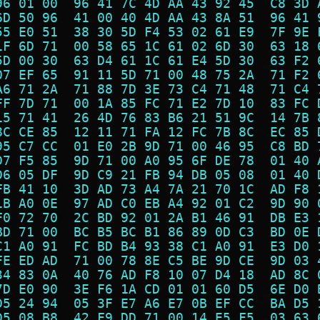
96 01 00  96 41 7C 4D AA 43 92 45  C8 3D 
6D 50 96  41 00 40 4D AA 43 8A 51  96 41 
55 E0 51  38 30 5D F4 53 02 61 E9  7F 9E 
1F 6D 71  00 58 65 1C 61 02 6D 30  63 18 
5D 00 30  63 D4 61 1C 61 E4 5D 30  63 F2 
07 EF 65  91 11 5D 71 00 48 75 2A  71 F2 
A6 71 2A  71 88 7D 3E 73 C4 71 48  71 C4 
FF 7D 71  00 1A 85 FC 71 E2 7D 10  83 FC 
15 71 41  26 4D 76 83 B6 21 51 9C  14 7B 
8C CE 85  12 11 71 FA 12 FC 7B 8C  EC 85 
95 C7 CC  01 E0 2B 9D 71 00 46 95  C8 BD 
D7 F5 85  9D 71 00 A0 95 6F DE 78  01 40 
D6 05 DF  9D C9 21 FB 94 DB 05 08  01 40 
FB 41 10  3D AD 73 A4 7A 21 70 1C  AD F8 
1B A0 0E  97 AD C0 EB A4 92 01 C2  9D 90 
F0 72 70  2C BD 92 01 2A B1 46 91  DB E3 
BD 71 00  BC B5 BC B1 86 89 0D C3  BD 0E 
C1 A0 91  FC BD B4 93 38 C1 A0 91  E3 D0 
FE ED AD  71 00 78 8E C5 BE 9D CE  9D 03 
34 83 0A  40 76 AD F8 10 07 D4 18  AD 8C 
7D E0 90  3E F6 1A CD 01 01 60 D5  6E D0 
D5 24 94  05 3F E7 A6 E7 0B EF CC  BA D5 
D5 08 B8  42 F9 DD 71 00 14 E5 F5  03 63 