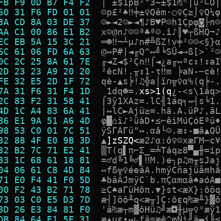
FB F9 0D B7 F4 F2  
│
`
±
$
1
p
B
²
"
3
~
±
$
1
₧
ⁿ
⌠
ü
²
∟
Ö
⌠
60 31 F6 FD 01 01  
☺
p
£
²
♠
‼
╪
±
♀
Q
ë
m
·
○
♀
Ç
≥
⌡
♀
Q
¼
φ
3A CD 8A 03 DE 37  
☺
►
◄
2
☺
►
◄
¶
♪
B
♥
P
☺
h
1
Ç
p
φ
◙
├
n
☺
AA C1 00 86 E1 B2  
x
☺
@
n
♪
☺
☺
ª
♣
ª
☺
.
î
♪
║
♥
┬
ß
H
Q
¬
♪
EC EB 5A 15 3C 21  
═
☻
‼
¬
┴
µ
♪
n
#
╩
ß
Z
!
v
╪
²
☺
☺
<
§
}
α
6C 61 06 FD 6A 63  
@
↔
P
#
|
◄
╓
Q
^
↔
╝
╘
S
Ü
◄
→
ß
[
>
`
²
☺
0C 2C 25 8A 61 7E  
╓
◄
Z
◄
$
²
Ç
n
‼
⌠
◄
¿
a
╓
↔
ª
c
↕
!
↕
a
I
2D 23 23 A9 20 20  
²
ê
c
N
!
.
╥
↕
1
-
τ
‼
m
╞
a
N
-
─
c
è
!
FE 32 E5 2D 1F 72  
q
è
-
▲
s
╞
!
♫
╬
a
│
ï
∩
╦
♀
α
%
(
q
╞
-
.
7A 31 F6 31 F4 1D  
1
d
q
☻
=
.
x
s
>
1
(
q
¿
-
<
s
\
1
á
q
>
2C 83 F2 31 58 41  
⌠
3
ÿ
1
X
A
z
=
.
l
C
╢
1
á
q
╕
↔
┤
s
╘
1
.
4D 1C A4 83 6A 41  
|
↔
l
C
►
A
j
ü
≥
=
.
h
â
.
A
.
ü
P
♪
,
â
L
86 E1 9A 51 A6 4D  
φ
█
⌂
ï
♪
²
ü
à
D
•
≤
⌐
ê
i
M
ú
Ç
ó
E
ª
ü
♦
98 53 C0 01 7C 51  
ÿ
S
Γ
A
Γ
ü
"
↔
.
α
â
└
☺
.
æ
↕
-
■
â
▲
Q
Ü
32 88 4F E0 9B 3D  
▲
]
z
S
Z
Q
<
æ
2
♪
α
:
ô
♀
☺
x
æ
Γ
M
─
c
¥
32 B2 7C 71 E2 41  
▒
T
(
q
▌
π
⌐
Σ
_
=
╧
T
á
q
≥
8
▀
▄
╫
=
í
p
83 1C 68 61 18 81  
=
♂
d
╚
1
╚
♂
▌
‼
M
.
)
e
┐
p
♫
m
╥
s
J
a
j
04 06 61 C8 4D 84  
↔
f
ß
╦
♀
é
e
ä
A
.
h
m
ÿ
C
ñ
a
j
ü
å
m
h
â
71 E0 F4 41 F0 5D  
♣
b
ä
A
J
m
ÿ
C
`
b
.
π
Ç
α
m
α
â
♠
a
ó
A
■
00 F2 43 B2 71 78  
≥
C
♠
a
Γ
ü
H
ô
π
.
▼
}
s
t
<
æ
X
}
:
ô
ö
q
73 03 C0 E5 D3 7D  
æ
┤
]
ö
ô
╨
q
<
æ
╥
]
Ç
:
ô
ε
q
₧
æ
╨
}
▓
ô
3D 26 E3 84 81 F0  
'
ä
₧
æ
┬
m
▓
ô
H
ü
♫
╝
æ
◘
╫
µ
╦
♀
°
æ
ÿ
1
DB 84 64 E1 5E 31  
æ
▲
u
ε
•
↔
∟
ƒ
ä
≡
æ
ê
^
φ
Ñ
ì
╜
ä
▬
í
╟
≤