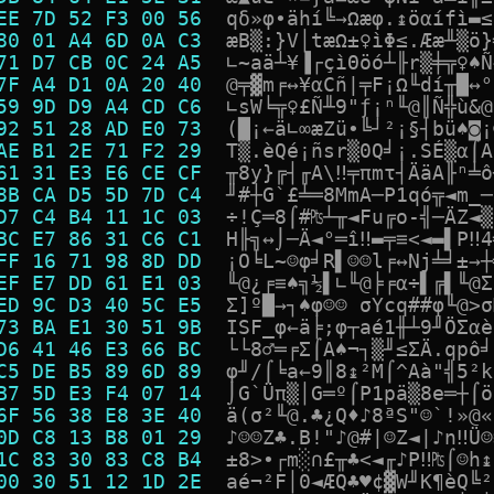
EE 7D 52 F3 00 56  
q
δ
»
φ
∙
ä
h
í
╚
→
Ω
æ
φ
.
↨
ö
α
í
f
ì
▬
≤
80 01 A4 6D 0A C3  
æ
B
▒
:
}
V
│
t
æ
Ω
±
♀
ì
Φ
≤
.
Æ
æ
╨
▒
ö
}
71 D7 CB 0C 24 A5  
∟
~
a
ä
┴
¥
▐
┌
ç
ì
Θ
ö
ó
┴
╟
r
▒
╪
╦
♀
♠
Ñ
7F A4 D1 0A 20 40  
@
╤
▓
m
╒
↔
¥
α
C
ñ
|
╤
F
¡
Ω
╙
d
í
╥
█
↔
°
59 9D D9 A4 CD C6  
∟
s
W
╘
╦
♀
£
Ñ
╨
9
"
ƒ
¡
ⁿ
╙
@
║
Ñ
╬
ù
&
@
92 51 28 AD E0 73  
(
█
¡
←
ä
∟
∞
æ
Z
ü
•
╚
┘
²
¡
§
┤
b
ü
♠
◙
¡
AE B1 2E 71 F2 29  
T
▒
.
è
Q
é
¡
ñ
s
r
▒
0
Q
╛
¡
.
S
É
▒
α
⌠
A
61 31 E3 E6 CE CF  
╥
8
y
}
╔
┤
╓
A
\
‼
╤
π
m
τ
┤
Ä
ä
A
╟
ⁿ
╧
ô
8B CA D5 5D 7D C4  
╜
#
┼
G
`
£
╧
═
8
M
m
A
─
P
1
q
ó
╦
◄
m
_
─
D7 C4 B4 11 1C 03  
÷
!
Ç
═
8
⌠
#
₧
┴
╥
◄
F
u
╔
o
-
╣
─
Ä
Z
◄
▒
BC E7 86 31 C6 C1  
H
╟
╗
↔
⌡
─
Ä
◄
°
═
î
‼
▬
╤
≡
<
◄
▬
▌
P
‼
4
FF 16 71 98 8D DD  
¡
O
╘
L
~
☺
φ
╛
R
▌
☺
☺
l
╒
↔
N
j
╧
╛
±
→
┼
EF E7 DD 61 E1 03  
╙
@
¿
╒
≡
♠
╗
½
▌
∟
╙
@
╞
╒
α
÷
▌
╔
▌
╙
@
Σ
ED 9C D3 40 5C E5  
Σ
]
º
█
→
┐
♠
φ
☺
☺
σ
Y
c
q
#
#
φ
╙
@
>
σ
73 BA E1 30 51 9B  
I
S
F
_
φ
←
ä
╞
;
φ
┬
a
é
1
╫
┴
9
╜
Ö
Σ
α
è
D6 41 46 E3 66 BC  
└
└
8
♂
═
╒
Σ
⌠
A
♠
¬
┐
▒
╜
≤
Σ
Ä
.
q
p
ô
╛
C5 DE B5 89 6D 89  
φ
╜
/
⌠
╘
a
←
9
║
8
↨
²
M
⌠
^
A
à
"
╣
5
²
k
B7 5D E3 F4 07 14  
⌡
G
`
Ü
π
▒
│
G
═
º
⌠
P
1
p
ä
▒
8
e
═
┼
⌠
ö
6F 56 38 E8 3E 40  
ä
(
σ
²
╙
@
.
♣
¿
Q
♦
♪
8
ª
S
"
☺
`
!
»
@
«
0D C8 13 B8 01 29  
♪
☺
☺
Z
♣
.
B
!
"
♪
@
#
|
☺
Z
◄
|
♪
n
‼
Ü
☺
1C 83 30 83 C8 B4  
±
8
>
•
┌
m
░
∩
£
╥
♣
<
◄
╓
♪
P
‼
₧
⌠
☺
h
↨
00 30 51 12 1D 2E  
a
é
¬
²
F
│
0
◄
Æ
Q
♣
♥
¢
▓
W
╜
K
¶
è
Q
╚
²