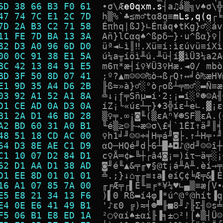
6D 38 66 B3 F0 61  
•
σ
\
Æ
e
0
q
x
m
.
s
┤
a
♫
å
▒
╗
v
♠
σ
\
╬
47 74 7C E1 2C 7D  
h
▒
%
`
♣
≤
m
♂
t
α
8
q
≡
m
L
s
,
q
(
q
┌
╘
7D 2A B3 C2 71 58  
É
π
h
q
|
ß
J
}
∟
É
π
å
q
♦
t
K
g
}
♂
░
á
v
11 FE 7D BA 13 3A  
A
ñ
}
l
C
α
q
♠
^
ß
p
δ
─
}
·
u
^
ß
α
}
♀
│
82 D3 A0 96 6D D0  
ü
ª
◄
∟
ì
║
‼
.
X
ü
≡
í
:
ì
ε
ú
v
ü
≡
í
X
ì
00 0C 91 38 E1 5A  
ú
¼
a
╥
í
ö
ì
╨
ú
.
╨
ü
┤
í
▓
ì
Ü
3
¼
a
2
A
BC 42 13 84 91 E5  
m
6
π
*
æ
┤
í
♀
¥
Ü
3
♀
H
æ
.
◄
0
/
m
b
ò
BD 3F 50 8D 07 41  
;
º
?
▲
m
☺
☺
☺
₧
ò
→
ß
┌
Q
↑
↔
╛
ô
₧
æ
H
¥
E1 9D 35 A4 D6 2B  
╟
ß
≈
»
à
}
♂
░
°
ò
┌
o
ß
┴
╤
m
♂
░
▬
Ñ
≡
æ
03 92 A1 52 A1 8A  
╩
↓
¡
ƒ
╤
S
ñ
µ
▬
í
·
2
:
¡
▬
í
░
º
☻
☺
A
╢
D1 CE AD 0A D3 0A  
í
Z
¡
└
«
ú
ε
┴
┬
}
♦
3
╬
í
ε
┴
e
∟
.
▓
¡
ε
B1 2A D1 46 BD 28  
▒
♀
╤
.
∞
¡
◙
╙
(
▒
ε
A
ⁿ
¥
☻
S
F
▒
ε
A
.
(
A2 BD 60 31 A0 B1  
╙
é
▒
≥
☺
╟
→
æ
☺
σ
\
£
╡
`
1
É
I
↑
ä
╜
║
╡
48 51 18 CD AC 00  
♀
h
1
╛
╜
☺
☺
÷
╡
H
╤
á
╜
◙
├
.
↑
┴
H
╤
·
╜
64 D3 8E AE C1 D9  
α
Q
─
H
Q
é
╜
d
├
6
┴
█
♣
◘
♪
@
d
╜
☺
☺
î
┼
C1 10 07 D2 84 D1  
c
♀
Å
═
¢
►
╚
┼
┌
â
4
◙
¡
═
)
í
τ
─
ä
╤
░
¡
62 D1 AA D1 38 AD  
◙
╜
é
╙
▲
&
╤
╓
▼
§
@
t
¡
á
╨
A
╨
.
è
í
→
╤
D1 EE 8D 01 01 01  
╩
.
;
}
↓
⌂
╥
╓
≡
↕
a
▌
e
í
Ç
¢
╘
Æ
╤
&
▌
É
16 A1 07 85 7A 00  
╓
╒
Æ
╤
┌
▌
É
╙
≡
╒
*
¥
¼
♥
∟
▄
▒
≡
æ
⌠
V
∙
E5 E8 21 34 13 F6  
)
▌
Θ
R
ß
▬
í
4
φ
▐
*
ú
^
@
°
@
h
í
t
▐
q
E4 0E E6 41 49 B1  
'
♪
ε
Θ
╔
)
≈
╡
☻
▀
╟
■
8
╜
♪
╟
Σ
╢
☺
s
╧
F5 06 B1 E8 ED 1A  
²
○
♀
α
í
♠
±
α
í
╟
▐
╕
±
○
²
!
⌠
♠
▒
┤
Ü
☺