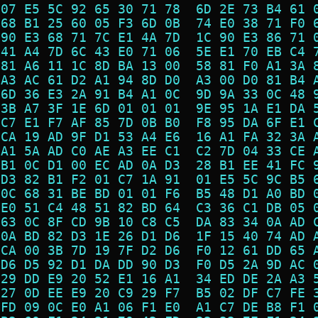
 07 E5 5C 92 65 30 71 78  6D 2E 73 B4 61 
 68 B1 25 60 05 F3 6D 0B  74 E0 38 71 F0 
 90 E3 68 71 7C E1 4A 7D  1C 90 E3 86 71 
 41 A4 7D 6C 43 E0 71 06  5E E1 70 EB C4 
 81 A6 11 1C 8D BA 13 00  58 81 F0 A1 3A 
 A3 AC 61 D2 A1 94 8D D0  A3 00 D0 81 B4 
 6D 36 E3 2A 91 B4 A1 0C  9D 9A 33 0C 48 
 3B A7 3F 1E 6D 01 01 01  9E 95 1A E1 DA 
 C7 E1 F7 AF 85 7D 0B B0  F8 95 DA 6F E1 
 CA 19 AD 9F D1 53 A4 E6  16 A1 FA 32 3A 
 A1 5A AD C0 AE A3 EE C1  C2 7D 04 33 CE 
 B1 0C D1 00 EC AD 0A D3  28 B1 EE 41 FC 
 D3 82 B1 F2 01 C7 1A 91  01 E5 5C 9C B5 
 0C 68 31 BE BD 01 01 F6  B5 48 D1 A0 BD 
 E0 51 C4 48 51 82 BD 64  C3 36 C1 DB 05 
 63 0C 8F CD 9B 10 C8 C5  DA 83 34 0A AD 
 0A BD 82 D3 1E 26 D1 D6  1F 15 40 74 AD 
 CA 00 3B 7D 19 7F D2 D6  F0 12 61 DD 65 
 D6 D5 92 D1 DA DD 90 D3  F0 D5 2A 9D AC 
 29 DD E9 20 52 E1 16 A1  34 ED DE 2A A3 
 27 0D EE E9 20 C9 29 F7  B5 02 DF C7 FE 
 FD 09 0C E0 A1 06 F1 E0  A1 C7 DE B8 F1 