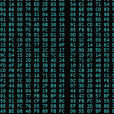
 E5 1A 81 36 ED 2E 83 00  54 E1 48 71 54 
 B4 66 DD 7F 9C DF AD 3F  98 6E 09 CD 83 
 F8 B1 DA D4 31 04 1D CD  05 F4 A0 91 90 
 01 7E 5E F5 D7 C1 10 40  70 EB EC ED FE 
 18 B9 08 79 AD 6B 30 1A  91 01 CD 82 85 
 91 B4 9A FC FB FC 1C 12  05 F8 B1 1F 84 
 F0 93 70 70 01 24 D1 70  0D 3C 90 73 C5 
 FB FC C6 05 20 50 0E F7  FD 1C 45 E0 E4 
 15 F1 1F 01 77 23 1D 0F  81 3F 14 1A 81 
 FB F4 2D CC 0D 1C 0C 17  3F 9D 3B ED E7 
 9C D4 15 20 11 B2 7C E2  27 1D F3 14 FD 
 4B 84 31 2D 45 E1 4D 24  FC 71 07 48 93 
 FD AF 3F B2 6D 3B D5 40  10 31 87 40 D3 
 CD FB FC 00 35 78 B1 71  A2 CB 38 FB FC 
 34 A0 91 F1 1A 71 C5 FB  FC 78 35 8E C1 
 F1 40 7C 3D E0 A0 D3 34  D2 DB 1D 40 FE 
 0F 44 8E EC F1 2F B9 A7  07 3D 2D 44 44 
 10 A1 84 04 9F 15 4D 87  44 07 D9 63 0C 
 01 01 93 77 FB 8A BF E4  41 42 CB 57 BF 
 55 51 DB 34 CF BF 18 0C  93 FB FC 3A 55 
 8E FB FC 76 55 7F D8 6E  EF BE 2D 9B 8D 
 A9 BE D8 40 F9 89 FB FC  D0 55 07 9F 86 