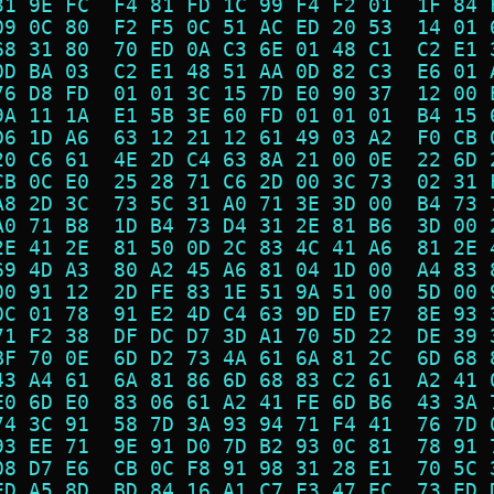
31 9E FC  F4 81 FD 1C 99 F4 F2 01  1F 84 
09 0C 80  F2 F5 0C 51 AC ED 20 53  14 01 
68 31 80  70 ED 0A C3 6E 01 48 C1  C2 E1 
0D BA 03  C2 E1 48 51 AA 0D 82 C3  E6 01 
76 D8 FD  01 01 3C 15 7D E0 90 37  12 00 
9A 11 1A  E1 5B 3E 60 FD 01 01 01  B4 15 
D6 1D A6  63 12 21 12 61 49 03 A2  F0 CB 
20 C6 61  4E 2D C4 63 8A 21 00 0E  22 6D 
CB 0C E0  25 28 71 C6 2D 00 3C 73  02 31 
A8 2D 3C  73 5C 31 A0 71 3E 3D 00  B4 73 
A0 71 B8  1D B4 73 D4 31 2E 81 B6  3D 00 
2E 41 2E  81 50 0D 2C 83 4C 41 A6  81 2E 
69 4D A3  80 A2 45 A6 81 04 1D 00  A4 83 
00 91 12  2D FE 83 1E 51 9A 51 00  5D 00 
0C 01 78  91 E2 4D C4 63 9D ED E7  8E 93 
71 F2 38  DF DC D7 3D A1 70 5D 22  DE 39 
BF 70 0E  6D D2 73 4A 61 6A 81 2C  6D 68 
43 A4 61  6A 81 86 6D 68 83 C2 61  A2 41 
E0 6D E0  83 06 61 A2 41 FE 6D B6  43 3A 
74 3C 91  58 7D 3A 93 94 71 F4 41  76 7D 
93 EE 71  9E 91 D0 7D B2 93 0C 81  78 91 
08 D7 E6  CB 0C F8 91 98 31 28 E1  70 5C 
ED A5 8D  BD 84 16 A1 C7 F3 47 EC  73 ED 