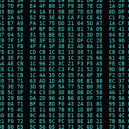
E3 EB 34  59 BD 9B E4 68 B1 D4 36  2C 38 
03 7D F5  E4 4F B0 1F F9 3E 7E CD  1A DF 
B3 BD 4F  F4 1A E1 5B 3E 7D 03 BE  0D DF 
F1 2A 61  52 FD 3E 63 CA F1 CE 42  C1 FD 
51 E7 A9  FA 1C 75 DD 21 04 5D A7  1A CF 
45 0F 9B  4F BF BC ED 01 01 7A 05  FE 41 
B7 04 52  31 55 BE 01 32 43 3D D5  04 82 
E9 7F 1F  9E 3F D3 18 12 DF CC 2E  15 90 
4C 21 F8  4F F4 3F 38 E2 AD 8A 13  44 21 
F5 E3 22  CD CB 1C E2 15 30 71 A0  C8 C8 
16 3E F5  03 13 C0 CB 1C 3C 25 66  61 40 
AA AE CB  1C 96 25 3C 21 F3 F5 A5  FE CB 
EE C1 70  9A 2D EC C3 F4 21 52 31  9D 9B 
8C 94 CB  1C 4A 35 C0 35 FA 0F 3F  F2 D7 
E0 73 71  63 AD 1D A5 34 0E B1 88  EC 37 
F5 3E 70  3D 9E 3F 5A 77 52 B0 3E  E4 71 
EB 5C 3F  F4 C3 D9 3D BE 0B DC 58  46 17 
B3 29 BE  DA 2D 96 43 B6 01 0F 7F  F9 9A 
30 0A 71  BF 6C 8D F0 43 2A D1 8C  99 1B 
4F F5 4C  2E 11 8B 7B 01 1D BF 38  E1 E1 
5D EE A3  9C A6 51 5E E1 E6 3E 61  F5 4C 
21 F0 72  0C E5 5C FC 55 8E 1E 21  7B BA 
08 80 E5  5C 56 65 12 71 3C 6D 10  73 78 