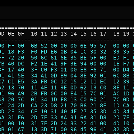
=========================================
0D 0E 0F  10 11 12 13 14 15 16 17  18 19 
-----------------------------------------
00 FF 00  6B 52 00 00 00 6E 95 57  00 00 
01 18 F3  F0 FD E6 0B 04 1C 30 32  39 35 
FF 72 20  50 6C 61 6E 35 BE 5F 00  ED F1 
7B 40 DC  F2 1E 41 9F 3E 94 00 00  1E F7 
3F 17 40  3F C0 F3 01 00 E8 F6 71  00 D4 
01 41 5E  34 A1 0D B9 04 8E 92 01  6C 8B 
C7 C1 E5  3A FB 0C 12 15 12 11 EC  12 39 
62 13 70  11 4E 11 9E 0D 62 13 C0  8E 11 
01 96 A9  2B FB 0C 00 E4 15 7C 01  AC 1D 
43 20 7C  01 34 1D F8 13 C0 60 21  7C 0D 
21 24 2D  CA 23 D8 21 70 B6 21 8E  1D CA 
3D 2F 34  CE 10 31 40 4F 27 35 3D  4D 34 
6A 31 F6  2D 7E 33 AA 31 6A 31 D8  2D 7E 
41 00 10  31 7E 2D 24 33 22 41 00  4D 10 
3B 01 A7  13 3D 71 00 96 45 96 41  32 3D 