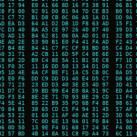
00 17 94  E0 A1 66 8D 16 F3 38 91  06 B1 
E8 F3 00  92 91 D0 B1 94 7D CE B3  B0 91 
C1 C7 72  B1 D8 CB 0C 06 A5 1A D1  DD 9A 
AD EA D3  64 A1 D2 DB 1D F8 63 AD  15 F1 
FC D3 40  BA A5 CE 97 26 40 87 40  39 D3 
FD AD 15  B4 62 81 06 0A AD 01 01  32 B5 
BE AD 2E  53 90 B1 E0 F4 41 FA AD  F2 43 
E7 B4 8E  84 41 C7 FC CF 93 BD 05  C4 D4 
50 31 71  A2 CB 11 6D 5F C4 0E 6E  31 DC 
C9 6F 2D  B9 C4 8E 5A 11 B1 5E C8  F7 1D 
D1 F0 3C  11 16 DD 50 13 34 D1 D0  73 C5 
D5 1D 4E  6A CF BE F1 1A C5 CB 0C  8A D5 
D5 E0 F6  DD C9 DD D3 40 E4 D5 C7  D8 6E 
63 71 23  23 ED D3 40 3E E5 4D 97  3D 41 
31 D7 C1  39 BD 99 E4 E0 8A 51 9C  ED A4 
BD F3 E4  8E 2E 71 70 93 BE 29 CD  11 F4 
F4 5E 41  85 22 B9 35 FD 6B F4 8E  98 61 
70 84 B1  38 65 CD C5 F4 94 31 45  57 AF 
A6 53 22  01 60 21 AF 40 AE 51 2D  3D 04 
01 5A 11  7C 0D 6E 13 9A 01 F0 B4  11 9A 
D6 0D 50  13 9E F4 01 68 17 24 3C  F4 0D 
B2 57 BD  4B 14 8A 51 C8 FD A4 73  6C 11 