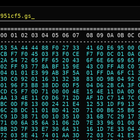
2951cf5.gs_
=========================================
 00 01 02 03 04 05 06 07  08 09 0A 0B 0C 
-----------------------------------------
 53 5A 44 44 88 F0 27 33  41 6D E6 95 00 
 CB F7 F0 45 03 F3 F0 CE  F7 F0 0C 01 0A 
 2A 54 72 65 FF 65 20 43  6F 6E 66 69 65 
 02 FF 93 77 8A BF 15 9E  43 C0 FF A8 C0 
 04 01 01 E3 99 AB 3F 5A  01 FF DA 6F C1 
 30 C0 92 01 16 31 32 38  83 0D 9B 04 92 
 01 96 F3 B8 38 DD 0D F5  04 D6 2B CA 3F 
 CD C5 F7 0D 71 00 00 4E  15 4E 11 DA 0D 
 AA 13 4E 11 C0 D6 71 2D  AF 1D C7 14 7C 
 BC 0D F8 13 00 24 21 E4  12 53 1D F9 13 
 6C 2B DC 11 01 BD 41 2D  71 00 B6 25 B6 
 C9 1D 38 71 00 10 35 10  31 6B 7C 29 17 
 71 00 6A 35 6A 31 06 2D  7E 33 96 01 00 
 BB 2D 7F 33 E7 30 6A 31  16 1D 7E 33 04 
 72 03 5E 41 74 01 AA 3D  72 03 7C 41 E5 