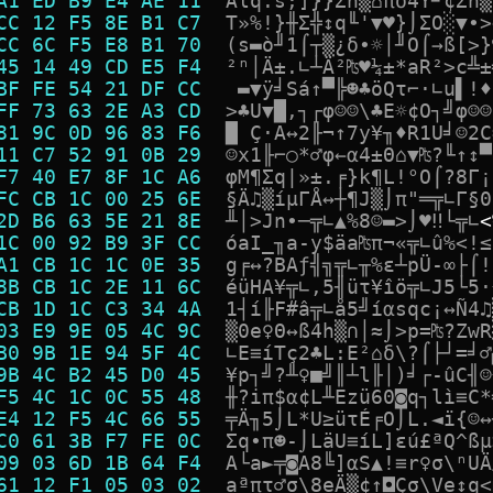
A1 ED B9 E4 AE 11  
Ä
l
q
.
s
;
]
}
}
Σ
h
▒
⌂
π
δ
4
Y
╜
¢
Σ
h
▒
CC 12 F5 8E B1 C7  
T
»
%
!
}
╫
Σ
╬
↕
q
╙
'
▼
♥
}
⌡
Σ
O
░
▼
∙
>
CC 6C F5 E8 B1 70  
(
s
▬
ò
╜
1
⌠
┬
▒
¿
δ
∙
☼
│
╜
O
⌠
→
ß
[
>
}
45 14 49 CD E5 F4  
²
ⁿ
│
Ä
±
.
∟
┴
Ä
²
₧
♥
¼
±
*
a
R
²
>
c
╩
±
BF FE 54 21 DF CC  
▬
▼
ÿ
╛
S
á
↑
▀
╠
☻
♣
ö
Q
τ
⌐
·
∟
u
▌
!
♦
FF 73 63 2E A3 CD  
>
♣
U
▼
█
,
┐
┌
φ
☺
☺
\
♣
E
☼
¢
O
┐
╝
φ
☺
☺
81 9C 0D 96 83 F6  
█
Ç
·
A
↔
2
╟
¬
↑
7
y
¥
╖
♦
R
1
U
╛
☺
2
C
11 C7 52 91 0B 29  
☺
x
1
╟
⌐
○
*
♂
φ
←
α
4
±
Θ
⌂
▼
₧
?
╙
↑
↕
▀
F7 40 E7 8F 1C A6  
φ
M
¶
Σ
q
|
»
±
.
╒
}
k
¶
L
!
°
O
⌠
?
8
Γ
¡
FC CB 1C 00 25 6E  
§
Ä
♫
▒
í
µ
Γ
Å
↔
┼
¶
J
▒
⌡
π
"
═
╦
∟
Γ
§
0
2D B6 63 5E 21 8E  
╨
│
>
J
n
∙
─
╦
∟
▲
%
8
☺
▬
>
⌡
♥
‼
└
╦
∟
<
1C 00 92 B9 3F CC  
ó
a
I
_
╖
a
-
y
$
ä
a
₧
π
¬
«
╦
∟
û
%
<
!
≤
A1 CB 1C 1C 0E 35  
g
╒
↔
?
B
A
ƒ
╣
╗
╦
∟
╥
%
ε
┴
p
Ü
-
∞
├
⌠
!
8B CB 1C 2E 11 6C  
é
ü
H
A
¥
╦
∟
,
5
╢
ü
τ
¥
î
ö
╦
∟
J
5
└
5
·
CB 1D 1C C3 34 4A  
1
┤
í
╟
F
#
â
╦
∟
å
5
╝
í
α
s
q
c
¡
↔
Ñ
4
♫
03 E9 9E 05 4C 9C  
▒
0
e
♀
Θ
↔
ß
4
h
▒
∩
│
≈
⌡
>
p
=
₧
?
Z
w
R
B0 9B 1E 94 5F 4C  
∟
E
≡
í
T
ç
2
♣
L
:
E
²
⌂
δ
\
?
⌠
├
┘
=
╛
♂
9B 4C B2 45 D0 45  
¥
p
┐
╝
?
╨
♀
■
╝
║
┴
l
╟
│
)
╛
┌
-
û
C
╢
☺
F5 4C 1C 0C 55 48  
╫
?
i
π
$
α
¢
L
╨
E
z
ü
6
0
◙
q
┐
l
ì
≡
C
*
E4 12 F5 4C 66 55  
╤
Ä
╖
5
⌡
L
*
U
≥
ü
τ
É
╒
O
⌡
L
.
◄
ï
{
☺
↔
C0 61 3B F7 FE 0C  
Σ
q
•
π
☻
-
⌡
L
ä
U
≡
í
L
]
ε
ú
£
ª
Q
^
ß
µ
09 03 6D 1B 64 F4  
A
└
a
►
╤
◙
A
8
╚
]
α
S
▲
!
≡
r
♀
σ
\
ⁿ
U
Ä
61 12 F1 05 03 02  
a
ª
π
τ
♂
σ
\
8
e
Ä
▒
¢
↑
◘
Ç
σ
\
V
e
↕
q
<