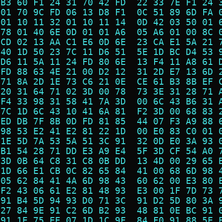
 B3 60 F1 24 31 70 42 FD  22 33 7E F1 24 
 01 70 9C FD 06 13 D8 F1  0C 51 89 6D FA 
 01 10 11 32 01 10 11 14  0D 42 03 50 01 
 78 01 40 6E 0D 01 01 A6  05 A6 01 00 8C 
 CD 02 13 AA C1 E6 0D 6E  23 CA E1 5A 21 
 40 1D 50 23 7C 11 D6 51  5E 1D BC D4 53 
 D6 11 5A 11 24 FD 80 6E  13 F4 11 A8 61 
 FD 88 63 4E 21 00 D2 12  31 2D E7 13 6D 
 71 8A 2D 1E 73 C6 21 0E  CE 61 B3 8B EF 
 20 31 64 71 02 3D 00 78  73 3E 31 28 71 
 F4 33 98 31 58 41 7A 3D  00 6C 43 B6 31 
 7C 1D 6C 43 10 41 6A 81  F2 3D 00 68 83 
 ED DB 7F 8B 0D FD 81 85  44 07 F3 A9 88 
 98 53 E2 41 E2 81 22 1D  00 E0 83 C0 01 
 1E 5D 7A 53 5A 51 3C 91  32 0D E0 3A 93 
 B1 54 28 71 DD E3 A9 E4  5F 3D CF 54 A0 
 3D 0B 64 C8 31 C8 0B DD  13 4D 00 29 65 
 1D 66 E1 CB 0C 82 65 84  41 00 68 6D 98 
 05 62 84 41 4A 6D 98 43  60 62 00 E3 80 
 F2 43 06 61 E2 81 48 93  E3 00 1F 7D 73 
 91 B4 5D 94 93 D0 71 3C  91 D2 5D 80 3A 
 27 84 9E 91 C2 6D B2 93  48 81 0E BC 91 
 91 1E 75 EE 07 1D 1C 9F  84 F0 91 88 5E 