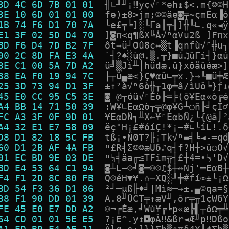
3D 4C 6D 7B 01 01  
╢
∟
╜
╜
¡
‼
y
ç
√
ⁿ
*
e
h
↨
$
<
.
m
{
☺
☺
H
3E 10 6D 01 01 00  
f
e
)
±
8
>
j
m
;
☺
☺
ä
e
◙
╤
~
ç
m
E
α
▐
ó
1B 74 F6 D1 70 7A  
└
e
£
╤
╘
]
░
╙
Γ
a
║
╤
╢
]
╬
╙
∟
.
q
«
◄
ÿ
E1 3F 02 5D D4 70  
]
◙
π
<
q
¶
ß
X
╚
Å
√
ⁿ
α
V
u
2
ß
]
F
π
x
BD F6 D4 7D B2 7F  
ô
t
→
ü
┘
O
û
8
c
↔
▒
t
▐
q
n
f
ù
√
ⁿ
╬
u
┐
00 2C 8D FA E3 4A  
`
┤
?
♠
░
ù
@
.
▒
.
╥
}
■
ú
♫
ü
Γ
í
┤
}
α
ú
8E C1 00 5A 7D A2  
ü
╝
▒
J
ì
╨
│
h
ü
d
æ
.
û
}
x
ô
å
ü
é
æ
>
]
38 EA F0 19 94 7C  
├
┬
ü
▄
æ
<
}
Ç
♥
α
ü
∟
╤
x
.
}
→
╙
■
ü
╪
Æ
25 3D 73 94 D1 3F  
±
↑
²
à
√
ⁿ
6
ò
╬
╥
1
φ
╧
â
/
ì
U
ö
╘
}
ƒ
↓
45 E0 CC 95 C5 3E  
◙
@
┬
ó
ü
√
ⁿ
É
ò
╟
═
╞
(
ô
¥
E
α
«
ò
╔
é
A4 BB 14 71 50 39  
:
W
¥
∟
E
α
Ω
ò
┬
╦
@
φ
¥
G
┴
○
ñ
╟
╛
ç
I
♂
FC A3 3F 0F 9D 01  
¥
E
α
D
Ñ
╕
╨
X
←
¥
ⁿ
E
α
b
Ñ
¿
└
{
@
â
⌡
²
A4 32 E1 E7 58 09  
ë
ç
"
H
¡
£
#
ó
í
Ç
!
*
¡
~
#
∟
└
í
L
!
.
δ
D8 D1 82 18 5C FB  
t
ß
¡
∙
Ñ
0
T
?
╟
¡
T
k
√
ⁿ
▬
╡
╘
◄
-
═
q
d
60 D1 2B AF 4A FB  
ⁿ
£
R
╡
Σ
☺
☺
æ
U
δ
♪
q
┤
f
?
H
┼
>
ü
○
O
√
01 EC BD 9E 03 DE  
ⁿ
¼
╡
ä
a
╓
≤
T
F
ï
m
╦
┤
£
┼
4
=
•
½
'
D
√
BD E4 53 64 C1 94  
◙
┴
L
~
☺
╛
◙
═
☺
☺
♫
$
┼
↔
N
j
'
═
E
α
B
┼
F4 F1 2D 8C 80 FB  
Q
☺
é
H
▼
¥
.
⌂
─
X
Q
░
╜
╪
#
f
í
∞
±
└
¡
Ω
BD 54 F3 36 D1 86  
²
┘
─
µ
ß
╟
♦
╛
|
M
ì
≈
─
→
±
.
▄
☺
q
a
=
§
B8 F1 90 DD 01 39  
A
.
8
╜
Ü
C
T
╤
↑
æ
V
╜
,
ô
r
╤
╥
1
ç
W
δ
Y
FE 45 E0 E7 DD A2  
☺
¬
╒
É
æ
,
╛
W
ù
¥
╔
╘
p
«
æ
╠
▌
┬
ô
Ω
╤
╩
64 CD 01 01 5E E5  
?
¡
E
^
.
y
↕
◘
φ
Ä
‼
&
ß
r
◄
Æ
╜
p
‼
D
ß
o