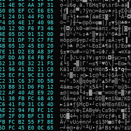
E1 4E 9C AA 3F 31  
σ
→
ü
6
φ
.
â
.
T
ß
H
q
T
φ
\
s
r
ß
∟
a
á
▌
60 05 EF CC E6 E5  
┤
f
▌
⌂
£
▀
¡
?
ÿ
n
○
═
â
≤
v
♠
╒
ì
╔
Σ
╬
ú
F1 24 D1 44 FD 01  
°
▒
┌
╘
1
♦
↔
═
♣
⌠
á
æ
É
I
◙
²
"
⌡
└
Ä
┴
◘
F4 D5 4E 17 40 9B  
☺
~
^
⌡
╫
┴
►
@
p
δ
∞
φ
■
|
⌡
╓
▼
§
@
♣
☻
•
40 12 9D F6 F3 46  
↑
╣
◘
y
¡
k
0
→
æ
☺
═
é
à
π
z
.
╧
φ
╫
⌠
◙
æ
4E 05 DC 91 52 0D  
æ
┤
Ü
ⁿ
√
ⁿ
∟
↕
♣
°
▒
▼
ä
√
√
ⁿ
0
♣
å
┴
•
⌠
7E D1 DF 73 C7 FE  
≡
ô
p
p
☺
$
╤
p
♪
<
É
s
┼
╝
┌
±
Ä
:
╤
t
▐
4B 05 1D 45 E0 20  
√
ⁿ
╞
♣
P
♫
≈
²
∟
E
α
Σ
♣
¶
ä
(
§
♪
E
α
☻
7E 11 D2 E8 A8 3F  
§
±
▼
☺
w
#
↔
☼
ü
?
¶
→
ü
Φ
♪
.
â
`
◄
≡
X
a
3F DD A9 E4 FB FC  
√
⌠
-
╠
♪
∟
♀
↨
?
¥
;
φ
τ
☺
↕
◘
╫
µ
○
↔
╖
¶
52 13 0E 32 21 F5  
£
╘
§
◄
▓
|
Γ
'
↔
≤
¶
²
♥
δ
\
⌡
↔
E
α
►
%
21 96 41 B2 11 C0  
K
ä
1
-
E
ß
M
$
ⁿ
q
•
H
ô
π
5
-
k
$
*
q
╪
↔
25 EC F1 9C E3 CF  
²
»
?
▓
m
;
╒
@
►
1
ç
@
╙
s
♪
┼
$
Ä
─
í
\
‼
C2 31 C6 37 0D 5B  
═
√
ⁿ
.
5
x
▒
q
ó
╦
8
√
ⁿ
▲
5
F
æ
▒
^
╚
↓
♪
D3 B8 31 D6 F0 12  
4
á
æ
±
→
q
┼
√
ⁿ
x
5
Ä
┴
[
♦
─
√
ⁿ
α
û
5
∟
22 AF 40 AE E9 2D  
±
@
|
=
α
á
╙
4
╥
█
↔
@
■
^
=
☺
☺
É
≈
▓
?
#
A1 38 FB FC 68 45  
☼
D
Ä
∞
±
/
╣
º
•
=
-
D
D
▒
♦
π
î
Ñ
æ
♪
K
D
C6 41 F0 31 C6 4D  
►
í
ä
♦
ƒ
§
M
ç
D
•
┘
c
♀
ë
M
E
α
ñ
E
Ü
±
¿
AE 22 94 FB FC 1C  
☺
☺
ô
w
√
è
┐
Σ
A
B
╦
W
┐
C
≤
9
ò
√
ⁿ
■
E
I
3F 2F 09 BF C3 B1  
U
Q
█
4
╧
┐
↑
♀
ô
√
ⁿ
:
U
Y
c
ƒ
#
┐
ε
▐
É
√
FB FC B2 55 F7 8E  
Ä
√
ⁿ
v
U
⌂
╪
n
∩
╛
-
¢
ì
3
M
■
ò
T
Φ
~
╠
╛
5D FC 45 E0 0C 65  
⌐
╛
╪
@
∙
ë
√
ⁿ
╨
U
•
ƒ
å
╛
B
s
*
ê
√
ⁿ
ε
U