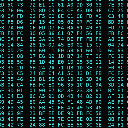
ED 5C 73  72 E1 1C 61 A0 DD 30 63  7E 90 
F3 76 06  D5 8D C9 E4 CE A3 DB 3F  C7 25 
49 0A FD  22 F5 C0 8E C1 08 FD A2  C3 44 
7C F5 D6  1F 15 40 05 02 07 FC 2D  BD 9B 
E3 7A 00  CF ED D7 F4 0A 91 49 B1  FD 71 
FB FB FC  30 05 86 C1 07 F4 56 F9  FB FC 
BC DA F1  8E 3A D1 74 DE FF FB FC  A8 05 
05 14 84  28 15 0D 45 E0 02 15 C7  04 74 
E8 0D 2E  83 60 11 F0 58 61 60 1D  6C 63 
01 12 08  D7 E6 09 1D B7 14 7F 0C  FC 39 
03 EB 5C  F5 1D 45 E0 10 25 3E 11  14 2D 
E3 35 2D  6B 24 2A 71 D8 1D 3E 73  F0 8C 
73 0D C5  24 8E C4 A1 5C 13 D1 FB  FC E2 
1E 35 46  91 B1 5E C8 19 0D 3D 34  C6 2C 
5B 04 C4  FB FC E0 96 35 1C D1 9A  3D 1A 
5E 3D 01  01 90 F7 B2 3F 23 3B 67  B2 E1 
B1 04 E3  8C A5 91 0D 4B 44 82 91  AF 31 
89 4D 45  E0 A4 45 9A F1 A8 4D F0  AE F3 
43 F3 39  95 FB FC FE 45 49 53 46  BF E7 
59 63 9F  23 BF EE DE 90 FB FC 58  55 64 
33 4D FE  95 54 E8 7E CC BE 03 6E  8B FC 
BE 42 73  2A 88 FB FC EE 55 3C 6E  24 F1 