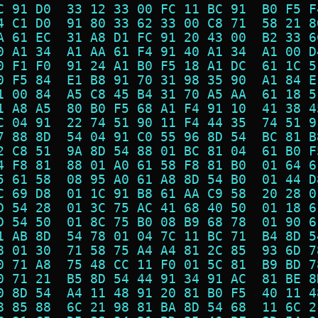
C 91 D0  33 12 33 00 FC 11 BC 91  B0 F5 F
4 C1 D0  91 80 33 62 33 00 C8 71  58 21 8
A 61 EC  31 A8 D1 FC 91 20 43 00  B2 33 6
0 A1 34  A1 AA 61 F4 91 40 A1 34  A1 00 D
0 F1 F0  91 24 A1 B0 F5 18 A1 DC  61 1C 5
0 F5 84  E1 B8 91 70 31 98 35 90  A1 84 E
1 00 84  A5 C8 45 B4 31 70 A5 AA  61 18 5
1 A8 A5  80 B0 F5 68 A1 F4 91 10  41 38 4
C 04 91  22 74 51 90 11 F4 44 35  74 51 9
7 88 8D  54 04 91 C0 55 96 8D 54  BC 81 B
2 C8 51  9A 8D 54 88 01 BC 81 04  61 B0 F
4 F8 81  88 01 A0 61 58 F8 81 B0  01 64 6
5 61 58  08 95 A0 61 A8 8D 54 B0  01 44 D
C 69 D8  01 1C 91 B8 61 AA C9 58  20 28 0
D 54 28  01 3C 75 AC 41 68 40 50  01 18 6
D 54 50  01 8C 75 B0 08 B9 68 78  01 90 6
1 AB 8D  54 78 01 04 7C 11 BC 71  B4 8D 5
8 01 30  71 58 75 A4 A4 81 2C 85  93 6D 7
0 71 A8  75 48 CC 11 F0 01 5C 81  B9 BD 7
0 71 21  B5 8D 54 44 91 34 91 AC  81 BE 8
0 8D 54  A4 11 48 91 20 81 B0 F5  40 11 4
8 85 88  6C 21 98 81 BA 8D 54 68  11 6C 2