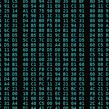
C 91 C5  D5 88 94 21 BD 35 40 BF  8D 54 0
4 91 CA  8D 54 40 11 E0 11 C1 35  40 11 C
0 25 14  A1 CE 75 98 08 21 60 91  80 88 9
C A1 B0  F5 90 11 1C 31 D8 91 C8  80 8D 5
4 1C 31  D4 A5 B0 F5 B8 11 5C 31  80 00 A
4 5C 31  24 B5 B0 F5 E4 21 94 31  00 50 A
1 6C B5  94 B1 B0 B1 D4 B1 88 D1  84 B5 0
1 88 D5  6C B5 EC B1 9C B1 EC D1  D4 B5 B
0 4C D1  5C C1 7C D1 6C B5 8C D5  BC D1 8
4 D5 00  68 B5 88 D1 A4 B1 D8 B1  60 C5 8
4 11 00  6D B8 F0 D5 D0 D1 94 B1  EC D1 9
1 94 B5  00 EC D1 1C E1 68 B5 04  C5 74 D
1 94 B5  40 E5 00 20 E1 94 B1 3C  E1 98 B
1 94 B1  08 C1 3C E1 00 A0 E1 68  B5 08 C
1 68 B5  2C C1 F8 C1 90 F5 00 3C  C5 B8 E
1 38 D5  E0 E5 F8 E1 94 B1 30 C1  00 3C D
1 D4 B5  30 C1 0C F1 68 B5 D8 B1  30 D1 0
5 A4 B1  10 C1 FC 11 24 21 0C C5  BC C1 2
0 4C 21  74 21 94 B1 F8 C1 BC C1  4C 21 1
4 31 00  18 F5 D0 C1 EC 21 50 F5  F8 C1 D
4 D1 B4  31 00 DC 31 94 B1 04 D1  8C C1 B
C 31 A4  41 48 C5 00 94 E1 04 41  2C 41 9
C D1 98  D1 A4 41 CC 41 00 94 B1  E8 D1 5