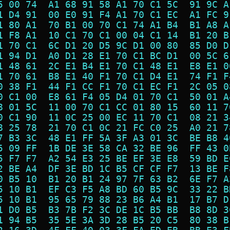
5 00 74  A1 68 91 58 A1 70 C1 5C  91 9C A
1 D4 91  00 E0 91 F4 A1 70 C1 EC  A1 FC 9
1 80 A1  70 B1 00 70 C1 74 A1 B4  B1 A8 A
1 F8 A1  10 C1 70 C1 00 04 C1 14  B1 20 B
1 70 C1  6C D1 20 D5 9C D1 00 80  85 D0 D
1 94 D1  A0 D1 28 E1 70 C1 BC D1  00 5C 6
1 48 61  2C E1 B4 E1 70 C1 48 E1  E8 E1 0
1 70 61  B8 E1 40 F1 70 C1 D4 E1  74 F1 F
0 38 F1  44 F1 CC F1 70 C1 EC F1  2C 05 0
0 C1 00  E8 61 F4 05 D4 01 70 C1  50 01 A
8 01 5C  11 00 70 C1 CC 01 80 15  60 11 7
0 C1 90  11 0C 25 00 EC 11 70 C1  08 21 3
8 25 78  21 70 C1 0C 21 FC C0 25  A0 21 7
7 B3 3C  48 E1 FF 5A 3F A3 01 3C  BE B8 4
5 09 FF  1B DE 3E 58 CA 32 BE 96  FF 43 0
5 F7 F7  A2 54 E3 25 BE EF 3E E8  59 BD E
2 BE A4  DF 3E BD 1C B5 CF CF F7  13 BE F
0 B5 10  B1 20 B1 24 97 7F 63 B2  6E F7 A
5 10 B1  EF C3 F5 A8 BD 60 B5 9C  33 22 B
5 10 B1  95 65 79 88 23 B6 A4 B1  17 B7 D
1 D0 B5  B3 7B F2 3C DE 1C B5 BB  B8 8D 3
1 94 B5  35 5E 3A 3D 28 B5 20 C5  80 38 B