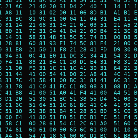
1 58 51  01 8A 65 A1 19 54 3C 51  48 51 6
C 21 AC  21 40 20 31 D4 21 40 11  14 11 1
1 A8 11  10 31 02 D0 11 06 8D B1  A1 B1 E
C 31 BC  81 9C 81 00 04 11 04 31  E4 11 4
0 81 14  21 68 31 34 21 01 03 51  21 A5 2
1 B0 21  7C 31 04 41 04 21 00 B4  21 3C 8
1 14 D1  58 51 48 51 5C 51 74 B1  00 D8 5
1 28 81  60 81 93 E1 74 5C 81 E4  21 00 C
0 31 E8  21 50 11 F8 21 28 41 FD  D9 30 0
1 94 31  0C 41 E0 11 DC 31 34 41  54 31 D
0 F4 11  88 21 B4 C1 20 D1 E4 31  F8 31 2
8 11 00  F0 31 1C 21 1C 41 30 31  64 21 3
0 31 44  41 00 54 41 D0 21 A8 41  4C 41 7
8 31 7C  41 58 41 00 BC 31 84 41  6C 31 7
0 31 78  41 C0 41 FC C1 00 08 31  08 D1 A
C 41 B8  41 00 51 A0 41 F4 41 00  A4 51 B
8 D1 20  51 30 51 BC 51 38 55 D4  51 00 5
8 C1 6C  51 64 51 1C 61 BC 41 C4  41 90 5
C 51 10  51 38 B1 B4 51 28 51 B0  51 C0 5
1 00 E4  41 80 51 F0 51 EC B1 FC  51 F4 5
1 58 C1  00 28 61 54 C1 2C 61 A0  51 60 C
1 74 61  60 61 00 90 65 6C 61 00  D1 10 6
1 A4 61  54 71 18 61 00 0C D1 BC  61 B8 6