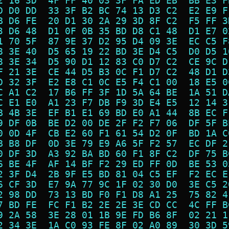
2 16 3D  4F FF 40 03 3F FA ED EB  BB E3 F
D D0 DD  33 3F B2 BC 74 13 D3 C2  E2 E9 F
B D6 FE  20 D1 30 2A 29 3D 8F C2  F5 FF 3
3 D6 48  D1 0F 0B 35 BD D8 C1 48  D1 E7 0
1 70 5F  87 9E 37 D2 95 D4 09 3E  EC C5 F
8 3E 40  D5 65 19 22 BD 3E D4 C5  D0 D5 1
8 3E 34  D5 90 D1 12 83 C0 D7 C2  CE 9C D
F 21 3E  CE 44 D5 B3 0C F1 D7 C2  48 D1 D
D 32 3F  E2 E8 C1 0C E5 F4 C1 00  18 E5 0
C A1 C2  17 B6 FF 3F 1D 5A 64 BE  1A 51 D
C E1 E0  A1 23 F7 DB F9 3D E4 E5  12 14 3
B 4B 3E  EF B1 E1 69 BD E0 A1 44  8B EC F
9 DF 0B  BE D2 00 DE 2F F2 F7 06  DF 5F B
0 0D 4F  CB E2 60 F1 61 54 D2 0F  BD 1A C
B B8 DF  0D 3E 79 E9 A6 5F F2 57  EC DF 2
0 DF 3D  A3 92 BA BD 60 F1 8F C2  DF 75 B
6 BE 4F  AF 14 BF F2 29 ED FF 0D  BE 53 0
2 3F D4  2B 9F E5 BD 81 04 C5 EF  F2 EC E
6 CF 3D  E7 9A 77 9C 1F 02 30 D0  3E C5 2
2 98 DD  73 13 BD F0 F1 D8 A1 25  75 82 4
7 BD FE  FC F1 B2 2E 2E 3E CD CC  4C FF B
9 2A 58  3E 28 01 1B 9E FD B6 8F  02 21 1
2 34 3E  1A C0 93 FE 8F 02 A0 89  30 3D 5