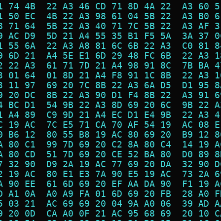
1 74 4B  22 A3 46 CD 71 8D 4A 22  A3 60 5
1 50 EC  4B 22 A3 98 61 04 5B 22  A3 B0 6
8 71 64  5B 22 A3 40 71 7C 5B 22  A3 AF 3
9 AC D9  5D 21 A4 55 35 B1 F5 5A  3A 37 0
1 55 6A  22 A3 A8 81 6C 6B 22 A3  C0 81 8
9 6D 21  A4 5E E1 6D 29 48 FC 6B  22 A3 1
2 22 A3  61 71 7D 21 A4 98 91 8C  7B BA 4
3 01 64  01 8D 21 A4 F8 91 1C 8B  22 A3 1
3 11 97  69 20 7C 8B 22 A3 6A D5  D1 95 8
9 20 DC  8B 22 A3 90 D1 F4 8B 22  A3 91 6
4 BC D1  54 9B 22 A3 8D 69 20 6C  9B 22 A
1 A4 89  C9 9D 21 A4 EC D1 E4 9B  22 A3 4
C 19 AC  7C E5 71 CA 70 AF 54 19  AC 08 E
0 B6 12  80 55 B8 19 AC 80 69 20  B9 12 8
A 80 C1  99 7D 69 20 C2 8A 80 C4  14 19 A
A 80 CD  51 7D 69 20 CE 52 BA 80  D0 89 8
7 32 90  D9 2A 19 AC 77 69 20 DA  32 90 D
2 19 AC  80 E1 E3 7A 90 E5 19 AC  73 2A 6
A 90 EE  61 6D 69 20 EF AA DA 90  F1 19 A
D A1 0A  A0 A9 FA 01 6D 69 20 FB  28 A0 F
5 03 21  AC 69 69 20 04 9A A0 06  39 AD A
9 20 0D  CA A0 0F 21 AC 95 68 69  20 10 C