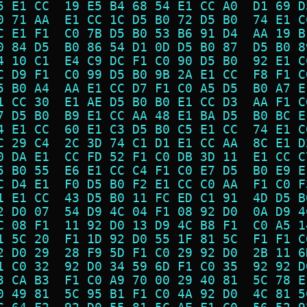
5 E1 CC  19 E5 B4 68 54 E1 CC A0  D1 69 D
0 71 AA  E1 CC 1C D5 B0 72 D5 B0  74 E1 C
C E1 F1  C0 7B D5 B0 53 B6 91 D4  AA 19 B
0 84 D5  B0 86 54 D1 0D D5 B0 87  D5 B0 8
4 10 C1  E4 C9 DC F1 C0 90 D5 B0  92 E1 C
C D9 F1  C0 99 D5 B0 9B 2A E1 CC  F8 F1 C
5 B0 A4  AA E1 CC D7 F1 C0 A5 D5  B0 A7 E
1 CC 30  E1 AE D5 B0 B0 E1 CC D3  AA F1 C
7 D5 B0  B9 E1 CC AA 48 E1 BA D5  B0 BC E
4 E1 CC  60 E1 C3 D5 B0 C5 E1 CC  74 E1 C
C 29 C4  2C 3D 74 C1 D1 E1 CC AA  8C E1 D
0 DA E1  CC FD 52 F1 C0 DB 3D 11  E1 CC C
5 B0 55  E6 E1 CC C4 F1 C0 E7 D5  B0 E9 E
C D4 E1  F0 D5 B0 F2 E1 CC C0 AA  F1 C0 F
1 E1 CC  43 D5 B0 11 FC ED C1 91  4D D5 B
2 D0 07  54 D9 4C 04 F1 08 92 D0  0A D9 4
C 08 F1  11 92 D0 13 D9 4C B8 F1  C0 A5 1
1 5C 20  F1 1D 92 D0 55 1F 81 5C  F1 F1 C
2 D0 29  28 F9 5D F1 C0 29 92 D0  2B 11 6
1 C0 32  92 D0 34 59 6D F1 C0 35  92 92 D
3 CA B3  F1 C0 A9 70 00 29 40 81  5C 78 E
0 49 81  5C 95 B1 F1 C0 4A 92 D0  4C 81 5