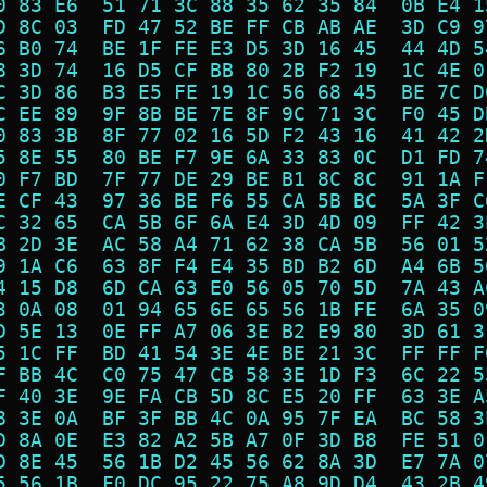
0 83 E6  51 71 3C 88 35 62 35 84  0B E4 1
D 8C 03  FD 47 52 BE FF CB AB AE  3D C9 9
6 B0 74  BE 1F FE E3 D5 3D 16 45  44 4D 5
8 3D 74  16 D5 CF BB 80 2B F2 19  1C 4E 0
C 3D 86  B3 E5 FE 19 1C 56 68 45  BE 7C D
C EE 89  9F 8B BE 7E 8F 9C 71 3C  F0 45 D
0 83 3B  8F 77 02 16 5D F2 43 16  41 42 2
5 8E 55  80 BE F7 9E 6A 33 83 0C  D1 FD 7
0 F7 BD  7F 77 DE 29 BE B1 8C 8C  91 1A F
E CF 43  97 36 BE F6 55 CA 5B BC  5A 3F C
C 32 65  CA 5B 6F 6A E4 3D 4D 09  FF 42 3
B 2D 3E  AC 58 A4 71 62 38 CA 5B  56 01 5
9 1A C6  63 8F F4 E4 35 BD B2 6D  A4 6B 5
4 15 D8  6D CA 63 E0 56 05 70 5D  7A 43 A
3 0A 08  01 94 65 6E 65 56 1B FE  6A 35 0
D 5E 13  0E FF A7 06 3E B2 E9 80  3D 61 3
5 1C FF  BD 41 54 3E 4E BE 21 3C  FF FF F
F BB 4C  C0 75 47 CB 58 3E 1D F3  6C 22 5
F 40 3E  9E FA CB 5D 8C E5 20 FF  63 3E A
8 3E 0A  BF 3F BB 4C 0A 95 7F EA  BC 58 3
D 8A 0E  E3 82 A2 5B A7 0F 3D B8  FE 51 0
D 8E 45  56 1B D2 45 56 62 8A 3D  E7 7A 0
5 56 1B  F0 DC 95 22 75 A8 9D D4  43 2B 4