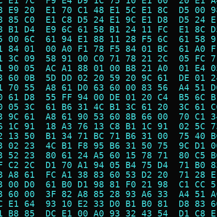
C E1 7C  F9 E4 D9 1C 75 10 E1 00  20 E1 A
8 E9 20  E1 70 C1 48 E1 5C E1 8C  D5 00 9
8 85 C0  E1 C8 D5 24 E1 9C E1 D8  D5 24 E
8 B1 D4  E9 6C 61 58 B1 24 11 FC  E1 8C D
5 00 6C  61 94 E1 88 11 28 F5 6C  61 58 9
1 84 01  00 A0 F1 78 F5 84 01 BC  61 A0 F
1 3C 09  58 91 00 C0 71 78 21 2C  05 FC 7
1 90 05  AC A1 88 01 00 B8 21 A0  01 E4 0
3 60 0B  5D DD 02 20 59 20 9C 61  DE 01 2
1 70 55  A8 61 D0 63 60 00 83 56  A4 51 D
0 61 D8  55 FF 94 00 DE 01 20 C4  B5 6C B
0 05 3C  61 B6 31 4C B1 3C 61 20  3C 61 C
3 9C 61  A8 61 90 53 60 8B 66 00  70 C1 3
6 1C 91  18 A3 76 13 C8 B1 1C 91  02 5C 7
2 13 50  B1 34 71 BC 71 B6 31 00  75 40 B
3 02 23  4C B1 F8 95 B6 31 50 75  9C D1 0
3 52 23  80 61 24 A5 60 15 78 71  80 C5 B
F C2 2C  D1 70 A1 94 05 B4 75 D4  71 B0 8
8 A8 61  FC A1 38 83 60 53 D2 20  71 28 E
3 00 D0  61 B0 D1 98 81 F0 21 98  C1 CC 5
3 60 00  3F 82 A8 85 28 93 A6 33  A4 51 A
C E1 64  93 10 E2 33 D0 B1 B0 81  D8 83 6
1 B8 85  DC E1 00 A0 93 32 43 54  D1 C8 E