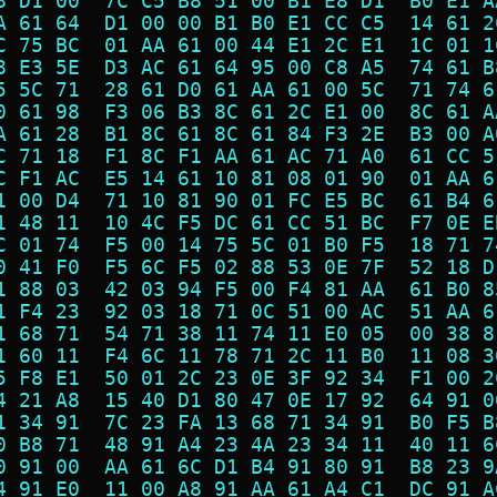
8 D1 00  7C C5 B8 51 00 B1 E8 D1  B0 E1 A
A 61 64  D1 00 00 B1 B0 E1 CC C5  14 61 2
C 75 BC  01 AA 61 00 44 E1 2C E1  1C 01 1
8 E3 5E  D3 AC 61 64 95 00 C8 A5  74 61 B
5 5C 71  28 61 D0 61 AA 61 00 5C  71 74 6
0 61 98  F3 06 B3 8C 61 2C E1 00  8C 61 A
A 61 28  B1 8C 61 8C 61 84 F3 2E  B3 00 A
C 71 18  F1 8C F1 AA 61 AC 71 A0  61 CC 5
C F1 AC  E5 14 61 10 81 08 01 90  01 AA 6
1 00 D4  71 10 81 90 01 FC E5 BC  61 B4 6
1 48 11  10 4C F5 DC 61 CC 51 BC  F7 0E E
C 01 74  F5 00 14 75 5C 01 B0 F5  18 71 7
0 41 F0  F5 6C F5 02 88 53 0E 7F  52 18 D
1 88 03  42 03 94 F5 00 F4 81 AA  61 B0 8
1 F4 23  92 03 18 71 0C 51 00 AC  51 AA 6
1 68 71  54 71 38 11 74 11 E0 05  00 38 8
1 60 11  F4 6C 11 78 71 2C 11 B0  11 08 3
5 F8 E1  50 01 2C 23 0E 3F 92 34  F1 00 2
4 21 A8  15 40 D1 80 47 0E 17 92  64 91 0
1 34 91  7C 23 FA 13 68 71 34 91  B0 F5 B
0 B8 71  48 91 A4 23 4A 23 34 11  40 11 6
0 91 00  AA 61 6C D1 B4 91 80 91  B8 23 9
4 91 E0  11 00 A8 91 AA 61 A4 C1  DC 91 A