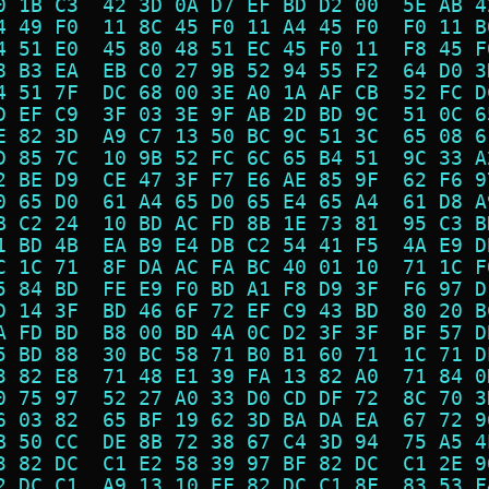
0 1B C3  42 3D 0A D7 EF BD D2 00  5E AB 4
4 49 F0  11 8C 45 F0 11 A4 45 F0  F0 11 B
4 51 E0  45 80 48 51 EC 45 F0 11  F8 45 F
8 B3 EA  EB C0 27 9B 52 94 55 F2  64 D0 3
4 51 7F  DC 68 00 3E A0 1A AF CB  52 FC D
D EF C9  3F 03 3E 9F AB 2D BD 9C  51 0C 6
E 82 3D  A9 C7 13 50 BC 9C 51 3C  65 08 6
D 85 7C  10 9B 52 FC 6C 65 B4 51  9C 33 A
2 BE D9  CE 47 3F F7 E6 AE 85 9F  62 F6 9
0 65 D0  61 A4 65 D0 65 E4 65 A4  61 D8 A
B C2 24  10 BD AC FD 8B 1E 73 81  95 C3 B
1 BD 4B  EA B9 E4 DB C2 54 41 F5  4A E9 D
C 1C 71  8F DA AC FA BC 40 01 10  71 1C F
5 84 BD  FE E9 F0 BD A1 F8 D9 3F  F6 97 D
D 14 3F  BD 46 6F 72 EF C9 43 BD  80 20 B
A FD BD  B8 00 BD 4A 0C D2 3F 3F  BF 57 D
5 BD 88  30 BC 58 71 B0 B1 60 71  1C 71 D
3 82 E8  71 48 E1 39 FA 13 82 A0  71 84 0
0 75 97  52 27 A0 33 D0 CD DF 72  8C 70 3
6 03 82  65 BF 19 62 3D BA DA EA  67 72 9
B 50 CC  DE 8B 72 38 67 C4 3D 94  75 A5 4
3 82 DC  C1 E2 58 39 97 BF 82 DC  C1 2E 9
2 DC C1  A9 13 10 EF 82 DC C1 8F  83 53 F