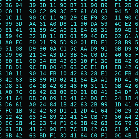
0 B6 94  39 3D 11 90 B7 11 90 B9  F1 2D 6
0 C0 11  90 C2 99 3C E7 61 A0 C3  94 51 8
C 1C 11  90 CC 11 90 29 CE F9 3D  11 90 C
7 99 3D  AA 61 A0 D8 11 90 DA 59  4C E2 6
0 E1 41  91 59 4C A0 E1 E4 D5 31  B9 4D 1
1 59 4C  22 1D 11 BD 01 59 4C DD  02 61 A
1 A0 FC  ED D1 79 5D 90 01 FD F1  28 B9 5
0 51 08  D9 90 0A C1 5C AA D9 91  0B D9 9
3 D9 96  21 04 A3 DD 3B 6A C0 DD  40 65 F
3 E0 E1  00 24 EB 42 63 10 F1 3C  EB 42 6
3 F8 D1  9C EB 00 42 63 0C E1 B4  EB 42 6
3 10 11  90 14 FB 10 42 63 28 E1  2C FB 4
B 42 63  EB 89 FD 02 41 64 EA A1  FD 41 6
3 D8 31  04 0B 42 63 48 F0 31 1C  0B 42 6
1 A0 7C  0B 42 63 09 E0 91 0D 41  64 DF A
D 41 64  DB 00 09 1D 41 64 D0 E1  24 1B 4
3 D6 61  A0 24 84 1B 42 63 2B 99  1D 41 6
7 FC 1B  92 42 63 D1 11 2D 41 64  D0 29 2
B 12 42  63 34 89 2D 41 64 CB 79  60 A4 2
0 EC 2B  42 63 74 F1 04 3B 42 63  C6 79 6
D 61 3D  41 64 90 F1 7C 3B 42 63  C1 91 3
C 3B 42  63 BD F1 3D 41 64 C0 F1  0C 4B 1