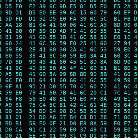
6 F9 FD  4A 79 60 D7 D5 E0 D9 39  6C 18 B
1 D5 E0  E2 39 6C 9D E5 81 D5 E0  E5 2A 3
D 9D D1  D5 E0 EE 39 6C 15 60 79  60 EF D
1 5D FD  D1 52 D5 E0 FA 39 6C 5C  B1 FB D
C AA 18  B1 04 41 60 06 41 6C A3  8D 90 0
D 41 60  0F 59 6D AD 71 41 60 55  12 41 6
8 B1 19  41 60 55 1B 41 6C 58 59  E0 1C 4
1 60 24  41 6C 56 59 E0 25 41 60  27 94 4
4 59 E0  2E 41 60 30 2A 41 6C 53  59 E0 3
1 60 55  39 41 6C 50 59 E0 3A 41  60 3C 4
9 7D 8D  90 43 41 60 45 51 8D 8A  8D 90 4
E 41 6C  4D 59 E0 A5 4F 41 60 51  B1 8D 5
0 A5 58  41 60 5A 99 8D 8D 90 5B  41 60 5
1 6C F0  B1 64 41 60 66 41 6C 55  49 59 E
0 6F A1  9D 21 D0 55 70 41 60 72  41 6C 4
A 59 E0  79 41 60 7B 41 6C 20 C1  7C 41 6
1 64 F8  59 E0 48 B1 59 E0 FF 8A  49 E1 5
7 A9 81  75 C4 5C B1 42 41 61 4E  95 64 6
1 D0 03  54 DD 64 98 D1 5B 59 E0  F5 59 E
1 81 01  21 D0 A6 37 B4 C8 D1 28  71 8C B
1 BD B1  59 E0 0F 21 D0 E8 8A 59  E0 E7 5
1 D0 CA  91 C1 22 59 E0 37 49 C1  59 E0 6
1 D0 21  EE F9 01 99 31 C9 D1 59  E0 11 9