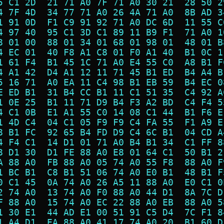
5 C1 2D  21 71 A0 7F 71 A0 30 21  28 50 2
4 7F 4D  34 77 71 A0 26 4A 71 A0  8B AD 3
1 91 0D  F1 C9 91 92 71 A0 DC 6D  11 55 C
4 97 40  95 C1 3D C1 89 11 B9 F1  71 A0 1
8 01 00  88 01 34 01 68 01 98 01  48 01 B
4 EC 01  40 F8 A1 C8 01 F0 A1 40  B1 0C 1
1 61 F4  B1 45 1C 71 A0 E4 55 C0  A8 B1 F
4 A1 42  D4 A1 12 11 71 45 B1 ED  B4 A4 B
5 16 71  A0 EA 11 C4 98 B1 EB 59  B4 EC 0
E ED B1  31 B4 CC B1 11 C1 51 35  C4 92 A
1 0E 25  B1 11 71 D9 B4 F3 A2 BD  C4 F4 5
4 C1 0B  E1 A1 55 C0 14 08 C1 44  B1 F6 E
1 4D C4  04 C1 05 F9 F9 C4 FA 55  F1 A9 E
8 B1 FC  92 65 B4 FD D9 C4 6C B1  04 CD A
4 F4 C1  14 D1 01 71 A0 B4 B1 34  C1 FF 8
8 D1 30  D1 FE 88 A0 E8 01 64 C1  50 B1 2
A 88 A0  FB 88 A0 05 74 A0 55 F8  88 A0 F
1 BC B1  C8 B1 51 06 74 A0 E0 B1  48 B1 F
0 C1 45  0A 74 A0 26 A5 11 88 A0  E0 C1 0
2 74 A0  13 74 A0 F0 88 A0 44 D1  8A 7C D
F 88 A0  15 74 A0 EC 22 88 A0 EB  88 A0 5
1 30 E1  44 AD E1 00 51 91 C5 D4  7C F1 8
1 A4 D1  EA 88 A0 41 17 74 A0 20  B1 60 D