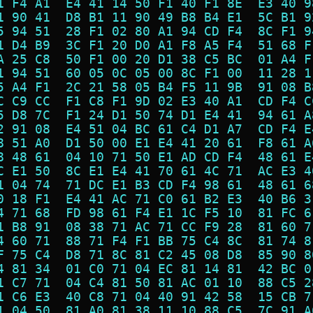
1 F4 A1  E4 41 14 50 F1 40 F1 8E  E3 40 9
1 90 41  D8 B1 11 90 49 B8 B4 E1  5C B1 9
5 94 51  28 F1 02 80 A1 94 CD F4  8C F1 9
1 D4 B9  3C F1 20 D0 A1 F8 A5 F4  51 68 F
A 25 C8  50 F1 00 20 D1 38 C5 BC  01 A4 F
1 94 51  60 05 0C 05 00 8C F1 00  11 28 1
5 A4 F1  2C 21 58 05 B4 F5 11 9B  91 08 B
C C9 CC  F1 C8 F1 9D 02 E3 40 A1  CD F4 C
5 D8 7C  F1 24 D1 50 74 D1 E4 41  94 61 A
2 91 08  E4 51 04 BC 61 C4 D1 A7  CD F4 E
8 51 A0  D1 50 00 E1 E4 41 20 61  F8 61 A
8 48 61  04 10 71 50 E1 AD CD F4  48 61 E
C E1 50  8C E1 E4 41 70 61 4C 71  AC E3 4
1 04 74  71 DC E1 B3 CD F4 98 61  48 61 6
0 18 F1  E4 41 AC 71 C0 61 B2 E3  40 B6 3
4 71 68  FD 98 61 F4 E1 1C F5 10  81 FC 6
1 B8 91  08 38 71 AC 71 CC F9 28  81 60 7
4 60 71  88 71 F4 F1 BB 75 C4 8C  81 74 8
F 75 C4  D8 71 8C 81 C2 45 08 D8  85 90 8
4 81 34  01 C0 71 04 EC 81 14 81  42 BC 0
1 C7 71  04 C4 81 50 81 AC 01 10  88 C5 2
1 C6 E3  40 C8 71 04 40 91 42 58  15 CB 7
1 04 50  81 A0 81 38 11 10 88 C5  7C 91 A