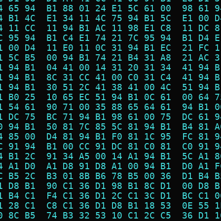
4 65 94  B1 88 01 24 E1 5C 61 00  98 61 9
4 B1 4C  E1 34 11 4C 75 94 B1 5C  E1 00 D
4 11 CC  11 94 B1 AC 11 98 E1 C8  11 DC 8
C 95 94  B1 C4 E1 74 21 7C 95 94  B1 D4 E
1 00 D4  11 E0 11 0C 31 94 B1 EC  21 FC 1
1 5C B5  00 94 B1 74 21 B4 31 A8  21 AC 3
1 94 B1  04 41 00 14 31 20 31 34  41 94 B
1 94 B1  8C 31 CC 41 00 C0 31 C4  41 94 B
1 94 B1  30 51 2C 41 38 41 00 4C  51 94 B
1 B0 25  10 65 EC 51 94 B1 0C 61  00 64 7
1 54 61  90 71 00 35 88 65 64 61  94 B1 0
1 DC 75  BC 71 94 B1 98 61 00 75  DC 61 9
0 94 B1  50 81 7C 85 5C 81 94 B1  B4 81 A
4 85 00  D4 81 94 B1 F0 81 1C 95  FC 81 9
C 91 94  B1 00 CC 91 DC 81 C0 81  C0 91 9
4 B1 2C  91 34 A5 00 14 A1 94 B1  5C A1 8
4 A1 D0  A1 D8 91 D8 A1 00 94 B1  D0 A1 F
C B5 2C  B3 01 8B B6 78 B5 00 36  D1 B4 B
1 D8 B1  90 C1 36 D1 98 B1 8C D1  00 D8 B
1 B4 C1  F4 C1 36 D1 2C C1 3C D1  BC C1 0
1 28 C1  C8 C1 36 D1 D8 B1 18 53  0E 55 1
0 8C B5  74 B3 32 53 10 C1 2C C5  36 D1 1