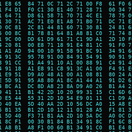
1 E8 65  84 71 0C 71 2C 71 00 F8  61 F0 6
1 F4 D1  F0 C1 30 E1 40 71 28 71  00 34 7
1 64 71  D8 61 58 71 70 71 4C E1  78 75 0
1 30 71  AC 71 E0 E1 A8 71 B0 71  DC 71 E
0 0C 81  2C 81 44 81 60 71 30 81  24 81 6
5 00 8C  81 78 81 64 81 A8 81 C0  71 74 8
1 9C 00  DD 61 D9 61 71 C1 9D A1  2D 10 F
4 20 81  00 E8 71 18 91 E4 81 1C  91 F0 7
1 A1 AD  94 00 10 91 58 91 BC 91  34 91 6
4 91 3C  95 78 91 00 84 91 54 91  90 91 9
8 91 CC  91 A4 91 10 A1 00 88 91  C4 91 4
4 91 18  A1 E8 91 C8 91 3C A1 00  F4 91 E
1 E9 51  D9 A0 48 A1 00 A1 08 81  80 24 A
E 5D 91  95 A8 80 A1 8C A1 44 A1  91 D2 6
4 BC A1  DC 8D A8 23 8A D9 A0 26  B1 A4 2
9 41 11  B1 42 2D 10 20 99 31 15  C1 6D 6
0 E5 44  55 31 2D 10 54 E9 01 11  C1 D9 A
D 40 EA  5D 40 AA 2D 10 56 DC A0  15 A8 E
5 B1 35  B1 2D 10 12 11 01 28 A5  F1 81 3
1 5D 40  F3 71 B1 AA 2D 10 5A DC  A0 0C D
1 8C F1  00 30 B1 84 B1 34 91 8C  F1 6C B
1 A8 B1  A8 F1 00 60 B1 34 91 C0  B1 E4 B