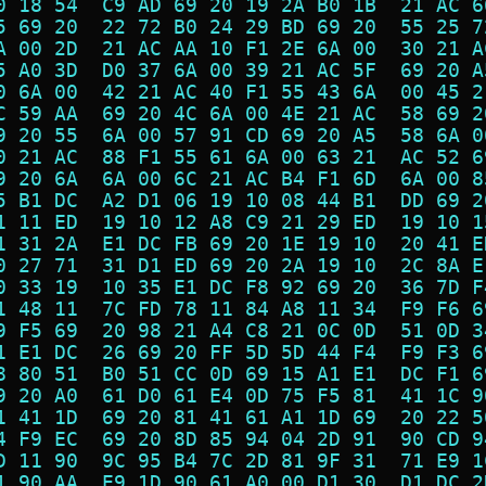
0 18 54  C9 AD 69 20 19 2A B0 1B  21 AC 6
5 69 20  22 72 B0 24 29 BD 69 20  55 25 7
A 00 2D  21 AC AA 10 F1 2E 6A 00  30 21 A
5 A0 3D  D0 37 6A 00 39 21 AC 5F  69 20 A
0 6A 00  42 21 AC 40 F1 55 43 6A  00 45 2
C 59 AA  69 20 4C 6A 00 4E 21 AC  58 69 2
9 20 55  6A 00 57 91 CD 69 20 A5  58 6A 0
0 21 AC  88 F1 55 61 6A 00 63 21  AC 52 6
9 20 6A  6A 00 6C 21 AC B4 F1 6D  6A 00 8
5 B1 DC  A2 D1 06 19 10 08 44 B1  DD 69 2
1 11 ED  19 10 12 A8 C9 21 29 ED  19 10 1
1 31 2A  E1 DC FB 69 20 1E 19 10  20 41 E
0 27 71  31 D1 ED 69 20 2A 19 10  2C 8A E
0 33 19  10 35 E1 DC F8 92 69 20  36 7D F
1 48 11  7C FD 78 11 84 A8 11 34  F9 F6 6
9 F5 69  20 98 21 A4 C8 21 0C 0D  51 0D 3
1 E1 DC  26 69 20 FF 5D 5D 44 F4  F9 F3 6
8 80 51  B0 51 CC 0D 69 15 A1 E1  DC F1 6
9 20 A0  61 D0 61 E4 0D 75 F5 81  41 1C 9
1 41 1D  69 20 81 41 61 A1 1D 69  20 22 5
4 F9 EC  69 20 8D 85 94 04 2D 91  90 CD 9
D 11 90  9C 95 B4 7C 2D 81 9F 31  71 E9 1
1 90 AA  E9 1D 90 61 A0 00 D1 30  D1 DC 2