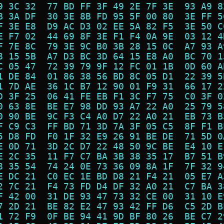
9 3C 32  77 BD FF 3F 49 2E 7F 3E  93 A9 8
B 3A DF  30 3E 8B FD 95 5F 00 80  3E FF 5
F 3E E8  D9 AC D3 02 EE 5A 82 F5  3E 50 C
E F7 02  44 69 8F 3E F1 F4 0A 9E  03 12 4
F 7E 8C  79 3E 9C B0 3B 28 15 0C  A7 93 A
8 15 5B  A7 D3 BC 3D 64 15 E8 A0  BC 70 1
C 05 47  72 39 79 9F 12 FC 01 1B  0D 60 A
1 DE 84  01 86 38 56 BD 8C 05 D1  22 39 5
1 7D AE  36 1C B7 12 90 01 F9 31  66 17 2
D 3F 25  06 41 FE EB F1 3C F7 75  C0 3F 0
0 63 8E  BE E7 98 DD 93 A7 22 A0  25 79 5
0 90 BE  9C F3 C4 A0 D7 22 A0 21  EB 73 B
F C9 C3  FF BD 71 3D 7A 3F 05 C5  8F F1 B
5 D8 FD  F0 1F 32 E9 26 91 BE DE  71 5D 0
E 0D 71  3D 2C D7 22 48 50 9C BE  E4 10 E
E 2C 35  11 F7 C7 BA 3B 38 35 17  B7 51 B
8 35 54  74 24 0E 73 36 09 8A 1F  7F 32 9
E DC 21  C0 EC 1E BD D8 21 F4 21  05 E7 A
2 7C 21  F4 73 FD D4 DF 32 A0 21  C7 BA 3
F 42 00  31 DE 93 47 73 32 CE 00  31 10 E
7 2D 21  BE 82 E2 47 93 42 FF D6  C5 2D B
1 72 F9  0F BE 94 41 9D BF 80 26  BE C7 2