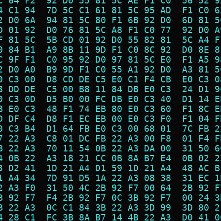
C 64 F2  92 D0 55 81 5C AE F1 C0  56 52 9
4 C1 94  7D 5C C1 61 81 5C 95 AD  F1 C0 6
2 D0 6A  94 81 5C 80 F1 6B 92 D0  6D 81 5
D 01 92  D0 76 81 5C A8 F1 C0 77  92 D0 A
F 81 5C  5B CD 01 92 D0 55 82 81  5C A4 F
0 84 B1  A9 8B 11 9D F1 C0 8C 92  D0 8E 8
C 9F F1  C0 95 92 D0 97 81 5C E0  F1 A5 9
2 D0 A0  B9 9D F1 C0 55 A1 92 D0  A3 81 5
0 C3 00  D8 CD DE C5 E0 C1 F4 CB  E0 C3 0
8 DD DE  C5 00 B8 11 84 DB E0 C3  24 D1 9
0 C3 0D  D5 B0 00 FC DB E0 C3 40  D1 14 E
B E0 C3  48 F1 74 EB 80 E0 C3 60  F1 8C E
D DF C4  D8 F1 EC EB 00 E0 C3 F0  F1 04 F
0 C3 B4  D1 64 FB E0 C3 00 68 01  7C FB 2
7 22 A3  C8 01 DC FB 22 A3 00 F8  01 F4 F
B 22 A3  70 11 54 0B 22 A3 DA 00  31 50 6
4 0B 22  A3 18 21 CC 0B 8A B7 E4  0B 02 2
3 D2 41  1D 21 A4 D1 59 1D 21 A4  48 AC B
1 A4 34  7D 91 D5 1A 22 A3 08 38  31 EC 1
2 A3 F0  31 50 4C 2B 92 F7 00 64  2B 92 F
B 92 F7  F4 2B 92 F7 0C 3B 92 F7  00 24 3
B 22 A3  0C C1 84 3B 22 A3 3D 99  3D 80 2
4 28 C1  FC 3B 8A B7 14 4B 22 A3  D0 41 0