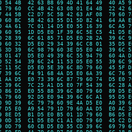
0 54 4B  42 63 B8 69 4D 41 64 49  40 A5 9
4 79 60  CC 4B 42 63 08 01 E4 4B  22 42 6
7 44 5B  C2 D7 5C 5B 42 63 AF 08  79 60 7
9 60 BC  5B 42 63 55 D1 5D 82 41  64 AA E
D 4A 61  7C 01 14 D5 E0 55 16 39  6C A5 7
9 60 95  1D D5 E0 1F 39 6C 5E C5  41 D5 E
0 28 39  6C 61 85 71 D5 E0 2B 2A  39 6C 9
9 60 32  D5 E0 29 34 39 6C C8 01  35 D5 E
5 3D 39  6C 98 79 60 3E D5 E0 40  39 6C 5
8 01 47  D5 E0 49 39 6C 55 94 79  60 4A D
0 52 54  39 6C 24 11 53 D5 E0 55  39 6C 9
C 11 5C  D5 E0 5E 39 6C 8D 79 60  45 5F D
7 39 6C  F4 91 68 4A D5 E0 6A 39  6C 76 9
1 AA D5  E0 73 39 6C 87 79 60 74  D5 E0 7
C 39 6C  7C 25 A1 D5 E0 7F 54 39  6C 28 A
0 86 D5  E0 55 88 39 6C 80 79 60  89 D5 E
A 79 60  92 D5 E0 94 39 6C 6C A1  95 D5 E
0 9D 39  6C 79 79 60 9E 4A D5 E0  A0 39 6
7 D5 E0  A9 54 79 1D 79 60 AA D5  E0 AC 3
9 8E D5  B1 D5 E0 B5 01 1D 79 60  B6 D5 E
9 0D 35  C1 D5 E0 C1 A1 0D 79 60  45 C2 D
9 0D 79  60 CB D5 E0 55 CD 39 6C  69 79 6