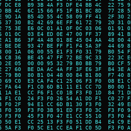
7 DC E8  B9 3B 4A F3 DF E4 BB 4C  22 75 9
D BB 4C  6C 15 66 F5 1F B1 BC 8D  77 28 5
E 9D 1A  B5 4D 55 4C 58 09 FF 41  2F 30 2
5 37 30  B2 42 69 6E FF 61 72 79  20 31 0
2 75 3E  E6 0C 01 A1 0F 0C 03 06  01 91 0
6 01 0C  03 E4 ED 0E 47 00 FF 37  89 41 B
2 A1 B6  3F 4A 48 01 8E 45 04 AA  48 00 4
E BE DE  93 47 BE FF F1 F4 5A 3F  44 69 8
8 00 1A  06 00 55 E1 F3 F0 31 79  B0 54 F
4 C8 36  BE 45 47 FF 72 BE 9C 33  22 3C E
0 2E 05  00 00 95 32 79 B0 BB 79  B0 CF 5
2 27 60  BE DA AC 4A FF 3F E6 3F  84 3E A
C 79 B0  80 B1 04 48 00 84 B1 80  F7 40 8
0 69 C0  E3 CA F4 C1 25 06 F3 F0  08 E1 C
C FA 64  F1 C0 6D B1 11 E1 CC 7D  B0 00 1
1 1A E1  CC F6 F1 C0 1B F3 F0 1D  84 71 D
4 F1 C0  24 F3 F0 26 54 A1 DD F1  C0 27 F
3 F0 2F  94 E1 CC 6D B1 30 F3 F0  32 49 E
3 F0 39  F3 F0 3B 91 ED F3 F0 3C  F3 F0 9
D F3 F0  45 F3 F0 47 E1 CC 55 10  F3 F0 4
0 50 E1  CC 25 13 F3 F0 51 DD B4  E4 C9 E
5 5A F3  F0 5C E1 CC EA F1 C0 5D  F3 F0 A