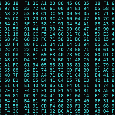
3 86 18  F1 3C A1 00 80 45 6C 35  18 F1 6
8 97 60  33 72 6C 61 00 B4 E1 94  05 58 9
C A3 22  53 F8 C1 DC 91 00 94 05  BC 71 E
C F5 C0  71 20 D1 3C A7 60 04 47  F6 7C A
6 54 A1  5F D1 58 1C 91 04 54 A1  68 A3 6
C D1 58  91 A4 F1 90 A3 09 60 47  A6 90 A
C 71 18  B1 CC F5 14 60 D1 70 A1  5D E3 4
0 68 AD  68 00 FC 71 58 B1 BC 61  60 15 A
2 CD F4  80 FC A1 34 A1 E4 51 94  05 2C A
1 2C A1  22 4C 71 6F 4D 78 E8 71  48 61 6
C 81 0A  28 E1 69 E3 40 73 9D 78  60 D1 C
0 A8 C1  D4 71 60 15 B0 D1 A8 C5  E4 41 9
C A1 FC  61 94 05 88 81 98 81 28  81 79 C
B 65 88  24 E1 74 81 72 CD F4 B0  81 AC 8
3 40 7F  B5 88 A4 71 D8 71 C4 81  E4 41 1
5 50 E1  BC C5 E4 41 C4 E5 78 E3  40 11 8
C E1 C4  E1 40 91 85 CD F4 DC E1  84 74 E
1 7E CD  F4 04 F1 00 F1 A4 91 81  89 A5 9
1 F0 81  DC 91 E4 41 18 F1 0A 14  F1 82 E
1 E4 41  B4 E1 F0 E1 84 22 E3 40  8F 31 A
4 E1 58  A1 91 CD F4 08 28 F1 DC  E1 68 9
D F4 3C  F1 2C F1 02 BC A1 95 BD  A8 04 F