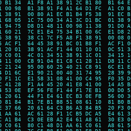
0 B1 34  A1 F8 A1 38 91 2C B1 80  B1 64 E
1 00 98  B1 38 91 F4 A1 64 D1 FC  A1 C0 B
1 38 91  00 80 A1 EC B1 B4 F5 38  91 EC B
1 68 05  1C 75 00 34 A1 3C D1 BC  01 38 9
1 94 75  D8 D1 48 11 00 98 11 38  91 D0 A
1 60 21  7C E1 E4 75 34 B1 00 6C  E1 D8 2
5 38 91  38 C1 7C F5 A8 F1 38 91  00 08 0
5 AC F1  64 45 38 91 BC 01 B8 F1  AC F1 0
1 20 01  38 91 AC F1 44 01 10 01  0C 51 3
0 C0 01  4C 01 34 51 38 91 1C 01  34 15 1
4 11 00  C8 91 04 E1 C8 C1 28 11  D8 11 C
C 21 24  95 00 60 25 40 21 C8 91  6C E1 E
4 D1 6C  E1 90 21 00 40 31 74 95  28 39 9
0 F1 1C  E1 58 31 08 41 00 C4 95  F0 35 D
C 41 28  F1 A4 45 20 41 E8 41 00  14 A5 B
4 53 0E  EF 56 FE F1 44 F1 7E B1  00 D0 5
1 20 61  44 F1 E4 61 EC B3 0E FB  56 00 3
0 81 84  B1 7E B1 B8 51 08 61 10  81 B0 B
E 37 66  20 61 64 C3 B6 A3 84 B5  20 F3 0
1 AA 61  AC 61 28 F1 1C B5 DC A5  E4 61 3
C A1 B4  C3 0E EB A2 E4 61 A8 61  30 E3 0
0 C0 61  80 C1 48 D1 AA 61 C0 61  A8 61 5