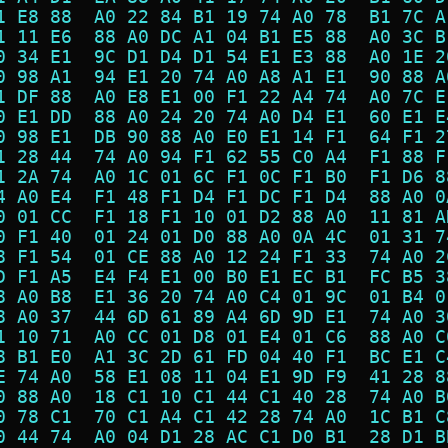
1 E8 88  A0 22 84 B1 19 74 A0 78  B1 7C A
1 11 E6  88 A0 DC A1 04 B1 E5 88  A0 3C B
0 34 E1  9C D1 D4 D1 54 E1 E3 88  A0 1E 2
0 98 A1  94 E1 20 74 A0 A8 A1 E1  90 88 A
1 DF 88  A0 E8 E1 00 F1 22 A4 74  A0 7C E
0 E1 DD  88 A0 24 20 74 A0 D4 E1  60 E1 E
0 98 E1  DB 90 88 A0 E0 E1 14 F1  64 F1 2
1 28 44  74 A0 94 F1 62 55 C0 A4  F1 88 F
1 2A 74  A0 1C 01 6C F1 0C F1 B0  F1 D6 8
4 A0 E4  F1 48 F1 D4 F1 DC F1 D4  88 A0 0
0 01 CC  F1 18 F1 10 01 D2 88 A0  11 81 A
0 F1 40  01 24 01 D0 88 A0 0A 4C  01 31 7
8 F1 54  01 CE 88 A0 12 24 F1 33  74 A0 2
D F1 A5  E4 F4 E1 00 B0 E1 EC B1  FC B5 3
8 A0 B8  E1 36 20 74 A0 C4 01 9C  01 B4 0
8 A0 37  44 6D 61 89 A4 6D 9D E1  74 A0 3
1 10 71  A0 CC 01 D8 01 E4 01 C6  88 A0 C
8 B1 E0  A1 3C 2D 61 FD 04 40 F1  BC E1 C
E 74 A0  58 E1 08 11 04 E1 9D F9  41 28 8
0 88 A0  18 C1 10 C1 44 C1 40 28  74 A0 B
0 78 C1  70 C1 A4 C1 42 28 74 A0  1C B1 C
0 44 74  A0 04 D1 28 AC C1 D0 B1  28 D1 B