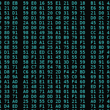
9 E0 EB  59 E0 16 55 E1 21 D0 18  B1 61 4
1 21 D0  E4 D9 81 59 E0 E8 71 95  E6 59 E
1 51 D1  59 E0 91 20 C9 31 59 71  21 D0 1
0 49 1A  0D D1 59 E0 4E D9 A1 21  D0 DC 7
7 59 E0  2A 65 D1 21 D0 2C 21 D0  45 21 2
0 27 21  D0 D0 D9 C1 48 81 B1 35  D1 59 E
0 80 91  98 91 49 36 A1 71 21 D0  CC A1 4
0 95 C6  59 E0 C8 59 E0 B9 79 81  59 E0 C
0 C3 59  E0 10 A1 C2 29 41 28 F1  F1 69 0
0 BE 55  C0 3B 48 25 A1 75 D1 59  E0 BD 9
5 D1 28  51 01 ED C1 59 E0 C0 55  C0 3F 4
9 E0 51  BD F1 31 81 45 D1 55 C0  93 D5 F
1 59 E0  58 E1 3E F9 01 3D 71 59  E0 91 6
9 B1 71  A0 C7 85 E4 78 51 09 C8  25 71 5
1 D8 F1  C6 65 B1 92 2D F4 A7 BD  A1 71 A
1 A0 9A  48 F1 F1 71 11 55 C0 9A  69 B1 5
9 A1 AD  A1 25 E1 E1 E1 45 F4 60  F1 50 0
5 34 08  31 48 21 28 41 F8 31 87  ED F1 5
0 33 71  A0 95 71 A0 98 01 8A 08  01 31 7
4 30 71  A0 D0 40 DD 31 41 F1 B9  11 C1 F
1 71 A0  25 70 55 C0 2D 91 21 71  A0 77 4
1 D4 ED  21 35 F1 71 A0 D0 11 2B  71 A0 6