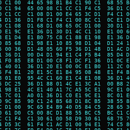
0 C1 00  44 65 98 B1 B4 C1 90 C1  68 55 B
0 C1 94  65 00 08 C1 CC C1 F4 C5  36 D1 C
0 C1 CC  C1 08 D1 00 E4 65 3C D1  F4 C1 0
4 D1 36  D1 F8 C1 F4 C1 00 8C C1  0C E1 D
0 C1 08  D1 68 D1 08 65 0C D1 00  30 D1 1
0 E1 9C  E1 36 D1 30 D1 4C C1 10  E1 00 6
8 E1 D4  E1 B0 75 C8 C1 88 E1 98  E1 36 D
0 85 68  D1 98 E1 10 85 98 D1 04  D1 24 1
5 00 36  D1 48 05 60 F5 36 D1 48  D1 AC D
1 36 D1  00 D4 D1 94 E1 C4 F5 B4  85 D4 D
1 F0 85  E8 D1 00 C8 F1 DC F1 36  D1 0C E
1 40 01  36 D1 20 E1 00 0C E1 B0  11 2C 0
5 F4 B1  20 E1 5C E1 B4 95 08 48  E1 F4 B
8 01 E0  95 4C C1 60 E1 C4 E1 08  36 D1 4
5 DC 25  36 D1 88 01 4C E1 3C A1  00 B8 2
1 98 E1  4C E1 40 A1 7C A5 5C E1  9C E1 0
1 7C 01  A0 01 36 D1 C0 E1 9C E1  8C 01 E
0 9C B5  90 C1 24 B5 68 D1 8C B5  38 55 8
C D1 00  9C 65 E4 B9 40 D5 84 C5  28 65 3
0 61 D0  C5 00 8C D1 88 55 BC C5  BC C1 C
C C1 F4  C1 30 61 00 58 D9 30 61  68 75 7
4 D5 3C  61 F4 C1 AC D1 00 94 E1  74 C5 8