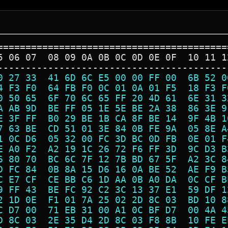
=========================================
5 06 07  08 09 0A 0B 0C 0D 0E 0F  10 11 1
-----------------------------------------
0 27 33  41 6D 6C E5 00 00 FF 00  6B 52 0
4 F3 F0  64 FB F0 0C 01 0A 01 F5  18 F3 F
0 50 65  6F 70 6C 65 FF 20 4D 61  6E 31 3
A AB 9D  BE FF 05 1E 5E BE 2A 38  86 3E 9
E 3F FF  B0 29 BE 1B CA 8F BE 14  9F 4B 1
7 63 BE  CD 51 01 3E 84 0B FE 9A  05 8E A
1 0C D6  05 32 00 FC 3D BC 0D FB  0E 01 F
E A0 F2  A2 19 1C 26 72 F6 FF 3D  9C D3 B
6 80 70  BC 6C 7F 12 7B BD 67 5F  A2 3C 8
D FC 84  0B 8A 15 D6 16 0A BE 52  AE F9 B
C E7 CF  CE BB C6 1D AA 0B A0 DA  0C CF B
9 FF 43  BE FC 92 C2 3C 13 37 E1  59 DF 1
2 1D 0E  F1 01 7A 25 02 2D 8C 03  BD 10 8
C D7 00  71 EB 31 00 A1 0C BF D7  00 4A 4
D 8C 03  2E 35 D4 2D 8C 03 F8 8B  10 FE E