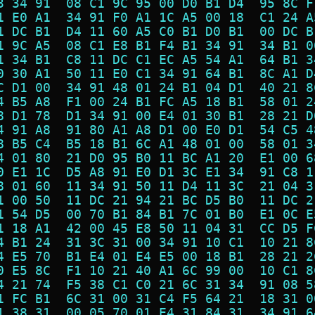
3 34 91  08 C1 9C 95 00 D0 B1 D4  95 8C F
1 E0 A1  34 91 F0 A1 1C A5 00 18  C1 24 A
1 DC B1  D4 11 60 A5 C0 B1 D0 B1  00 DC B
1 9C A5  08 C1 E8 B1 F4 B1 34 91  34 B1 0
1 34 B1  C8 11 DC C1 EC A5 54 A1  64 B1 3
0 30 A1  50 11 E0 C1 34 91 64 B1  8C A1 D
C D1 00  34 91 48 01 24 B1 04 D1  40 21 8
4 B5 A8  F1 00 24 B1 FC A5 18 B1  58 01 2
8 D1 78  D1 34 91 00 E4 01 30 B1  28 21 D
4 91 A8  91 80 A1 A8 D1 00 E0 D1  54 C5 4
8 B5 C4  B5 18 B1 6C A1 48 01 00  58 01 3
4 01 80  21 D0 95 B0 11 BC A1 20  E1 00 6
0 E1 1C  D5 A8 91 E0 D1 3C E1 34  91 C8 1
8 01 60  11 34 91 50 11 D4 11 3C  21 04 3
1 00 50  11 DC 21 94 21 BC D5 B0  11 DC 2
1 54 D5  00 70 B1 84 B1 7C 01 B0  E1 0C E
1 18 A1  42 00 45 E8 50 11 04 31  CC D5 F
4 B1 24  31 3C 31 00 34 91 10 C1  10 21 8
4 E5 70  B1 E4 01 E4 E5 00 18 B1  28 21 2
0 E5 8C  F1 10 21 40 A1 6C 99 00  10 C1 8
4 21 74  F5 38 C1 C0 21 6C 31 34  91 08 5
1 FC B1  6C 31 00 31 C4 F5 64 21  18 31 0
1 38 31  00 05 70 01 E4 31 84 31  34 91 6