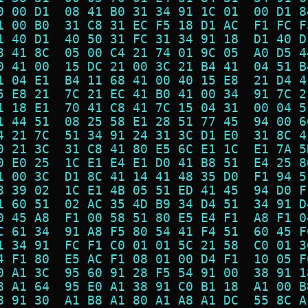
0 00 D1  08 41 B0 31 34 91 1C 01  00 D1 8
1 00 B0  31 C8 31 EC F5 18 D1 AC  F1 FC F
1 40 D1  40 50 31 FC 31 34 91 18  D1 40 D
8 41 8C  05 00 C4 21 74 01 9C 05  A0 D5 4
0 41 00  15 DC 21 00 3C 21 B4 41  04 51 B
1 04 E1  B4 11 68 41 00 40 15 E8  21 D4 4
5 E8 21  7C 21 EC 41 B0 41 00 34  91 7C 2
1 18 E1  70 41 C8 41 7C 15 04 31  00 04 5
1 44 51  08 25 58 E1 28 51 77 45  94 00 6
4 21 7C  51 34 91 24 31 3C D1 E0  31 8C 4
0 21 3C  31 C8 41 80 E5 6C E1 1C  E1 7A 5
0 E0 25  1C E1 E4 E1 D0 41 B8 51  E4 25 8
1 00 3C  D1 8C 41 14 41 48 35 D0  F1 94 5
8 39 02  1C E1 4B 05 51 ED 41 45  94 D0 F
1 60 51  02 AC 35 4D B9 34 D4 51  34 91 D
0 45 A8  F1 00 58 51 80 E5 E4 F1  A8 F1 0
C 61 34  91 A8 F5 80 54 41 F4 51  60 45 F
1 34 91  FC F1 C0 01 01 5C 21 58  C0 01 3
4 F1 80  E5 AC F1 08 01 00 D4 F1  10 05 F
0 A1 3C  95 60 91 28 F5 54 91 00  38 91 1
8 A1 64  95 E0 A1 38 91 C0 B1 18  A1 00 B
8 91 30  A1 B8 A1 80 A1 A8 A1 DC  55 8C A