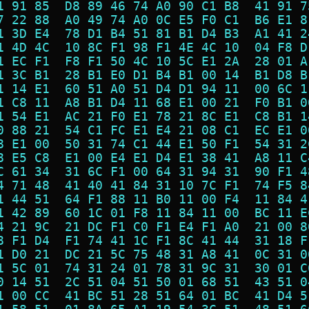
1 91 85  D8 89 46 74 A0 90 C1 B8  41 91 7
7 22 88  A0 49 74 A0 0C E5 F0 C1  B6 E1 8
1 3D E4  78 D1 B4 51 81 B1 D4 B3  A1 41 2
1 4D 4C  10 8C F1 98 F1 4E 4C 10  04 F8 D
1 EC F1  F8 F1 50 4C 10 5C E1 2A  28 01 A
1 3C B1  28 B1 E0 D1 B4 B1 00 14  B1 D8 B
1 14 E1  60 51 A0 51 D4 D1 94 11  00 6C 1
1 C8 11  A8 B1 D4 11 68 E1 00 21  F0 B1 0
1 54 E1  AC 21 F0 E1 78 21 8C E1  C8 B1 1
0 88 21  54 C1 FC E1 E4 21 08 C1  EC E1 0
8 E1 00  50 31 74 C1 44 E1 50 F1  54 31 2
8 E5 C8  E1 00 E4 E1 D4 E1 38 41  A8 11 C
C 61 34  31 6C F1 00 64 31 94 31  90 F1 4
4 71 48  41 40 41 84 31 10 7C F1  74 F5 8
1 44 51  64 F1 88 11 B0 11 00 F4  11 84 4
1 42 89  60 1C 01 F8 11 84 11 00  BC 11 E
4 21 9C  21 DC F1 C0 F1 E4 F1 A0  21 00 8
8 F1 D4  F1 74 41 1C F1 8C 41 44  31 18 F
1 D0 21  DC 21 5C 75 48 31 A8 41  0C 31 0
1 5C 01  74 31 24 01 78 31 9C 31  30 01 C
0 14 51  2C 51 04 51 50 01 68 51  43 51 0
1 00 CC  41 BC 51 28 51 64 01 BC  41 D4 5