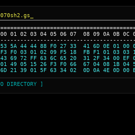
1070sh2.gs_
=========================================
 00 01 02 03 04 05 06 07  08 09 0A 0B 0C 
-----------------------------------------
 53 5A 44 44 88 F0 27 33  41 6D 0E 01 00 
 F3 F0 03 01 02 09 F5 18  FB F1 01 03 03 
 43 69 72 FF 63 6C 65 20  31 2F 34 00 EF 
 01 49 05 15 26 F3 F0 66  67 04 08 1B 04 
 6D 21 39 01 5F 63 34 02  0D 0A 4E 0D 00 
TO DIRECTORY ]