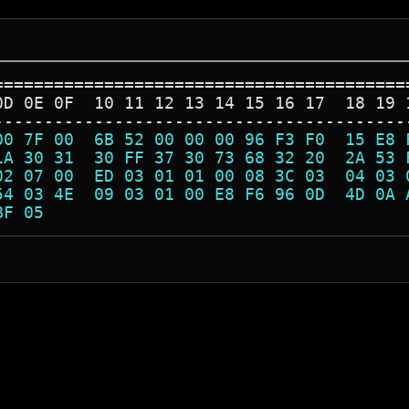
=========================================
0D 0E 0F  10 11 12 13 14 15 16 17  18 19 
-----------------------------------------
00 7F 00  6B 52 00 00 00 96 F3 F0  15 E8 
1A 30 31  30 FF 37 30 73 68 32 20  2A 53 
02 07 00  ED 03 01 01 00 08 3C 03  04 03 
54 03 4E  09 03 01 00 E8 F6 96 0D  4D 0A 
BF 05                                    