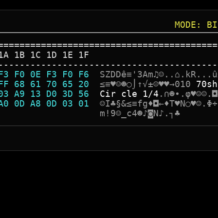
MODE: BI
=========================================
1A 1B 1C 1D 1E 1F
-----------------------------------------
F3 F0 0E F3 F0 F6  
S
Z
D
D
ê
≡
'
3
A
m
♫
☺
.
.
⌂
.
k
R
.
.
.
û
FF 68 61 70 65 20  
≤
≡
♥
☺
☻
○
⌡
↑
√
±
☺
♥
♥
→
0
1
0
7
0
s
h
03 A9 13 D0 3D 56  
C
i
r
c
l
e
1
/
4
.
∩
☻
•
.
φ
♥
☺
☺
.
◘
A0 0D A8 0D 03 01  
☺
I
♣
§
&
≤
≡
f
g
♦
◘
←
♦
T
♥
N
○
♥
☺
.
Φ
÷
                   
m
!
9
☺
_
c
4
☻
♪
◙
N
♪
.
┐
♣