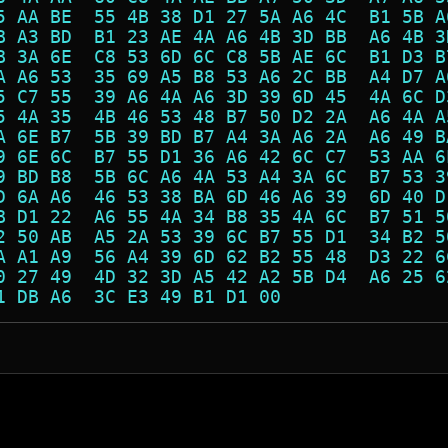
5 AA BE  55 4B 38 D1 27 5A A6 4C  B1 5B A
B A3 BD  B1 23 AE 4A A6 4B 3D BB  A6 4B 3
B 3A 6E  C8 53 6D 6C C8 5B AE 6C  B1 D3 B
A A6 53  35 69 A5 B8 53 A6 2C BB  A4 D7 A
5 C7 55  39 A6 4A A6 3D 39 6D 45  4A 6C D
5 4A 35  4B 46 53 48 B7 50 D2 2A  A6 4A A
A 6E B7  5B 39 BD B7 A4 3A A6 2A  A6 49 B
9 6E 6C  B7 55 D1 36 A6 42 6C C7  53 AA 6
9 BD B8  5B 6C A6 4A 53 A4 3A 6C  B7 53 3
D 6A A6  46 53 38 BA 6D 46 A6 39  6D 40 D
B D1 22  A6 55 4A 34 B8 35 4A 6C  B7 51 5
2 50 AB  A5 2A 53 39 6C B7 55 D1  34 B2 5
A A1 A9  56 A4 39 6D 62 B2 55 48  D3 22 6
0 27 49  4D 32 3D A5 42 A2 5B D4  A6 25 6
1 DB A6  3C E3 49 B1 D1 00               