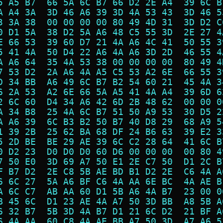
5 A5 B7  66 5A 6C B7 66 D2 2E A4  39 6C B
A A4 3A  3D 46 A6 39 3D 4A 53 43  3D 46 5
3 3A 38  00 00 00 00 80 49 4D 31  3D D2 C
0 D1 5A  38 D2 5A A6 48 C5 55 3D  2E 27 4
E 66 53  39 60 D7 21 4A A6 4C 41  50 55 3
5 41 4A  50 D4 22 A6 4A A6 3D 2D  46 55 4
A A6 64  35 4A 53 38 00 00 00 00  80 49 4
7 53 D2  2A A6 4A A5 C5 53 A2 6E  66 55 3
D 34 BB  A6 49 6C B7 B2 54 60 21  45 4A 3
6 2A 53  A2 6E 66 5A A5 41 4A A4  39 6D 6
2 6C 60  D4 34 A6 42 6D 2B 48 62  00 00 0
A 34 B8  25 4A 6C B7 51 50 A9 53  30 D5 2
A A6 39  6C B3 B2 50 B7 40 D8 29  68 A9 5
1 39 2B  25 62 BA 68 DF 24 B6 63  39 E2 3
5 2D BE  BE 29 AE 39 6C C2 28 64  41 6C B
0 D2 23  D0 D0 D0 60 D6 00 00 00  00 80 4
7 50 E0  3D 69 A7 50 E1 2E C7 50  D1 2C B
F B7 D2  2E C8 5B AE BD B1 D2 2E  C6 4A A
6 6C 27  5A A6 BF C6 4A AA 6E BC  4A AE B
A 6C C7  AB AA 60 D1 5B A6 4A B7  23 00 0
B 45 6C  D1 23 AE 4A A7 50 3D BB  A8 5B A
6 32 B7  5B 3D 4A B7 D1 21 6C D2  21 BF A
6 4A AA  60 C8 4A AE BB A7 50 3D  A7 A6 5