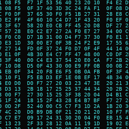
1 08 F5  F7 1F 53 56 40 23 20 10  F4 E2 D
B 08 F5  0F 37 40 3D 3C 24 FA F1  0F 08 D
C F0 DF  37 65 30 F0 F5 1B 27 31  28 E8 C
0 E2 FF  4F 60 10 C4 D7 1F 43 20  F0 EF 0
B 3F 67  58 20 E0 CB FF 45 20 D8  DF 27 2
F 57 28  E0 C2 E7 27 2A F0 E7 27  34 00 C
8 F0 C0  D7 1B 31 00 D4 F7 37 30  F0 E1 1
0 E3 1D  30 00 E7 0F 3B 24 F2 E9  17 55 6
7 27 14  FD 0F 37 24 F0 D7 0F 4F  44 14 0
0 E1 0F  4B 30 E4 C7 FF 47 48 00  C0 DF 2
B 3F 40  00 C4 E3 37 54 20 E0 CA  F7 2B 2
7 10 D8  D5 0F 43 30 00 E9 FF 0B  00 0B 2
4 EB 0F  34 20 F8 E6 F5 0B 0A FB  0F 3F 4
B 10 F1  F5 E8 D3 EF 1E 08 EF 17  4B 34 0
4 E0 D0  D0 F7 27 20 03 23 47 3E  20 21 3
3 D3 13  2B 18 17 25 25 37 44 34  20 2B 2
3 00 F7  27 30 15 25 3F 38 20 04  D4 B1 C
5 1F 24  18 15 2F 43 28 E4 B7 BF  F7 27 2
0 0D 2F  52 40 00 C5 C7 F3 1D 2A  1B 20 3
7 4C 20  D0 B9 DB 0F 21 20 21 20  10 F7 F
0 C7 E7  09 17 24 31 30 20 04 F0  EB 15 4
F 13 23  2F 33 28 12 0A 11 19 1D  19 02 E