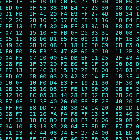
5 EF 1F  3F 10 D4 CB EC 27 4D 30  00 E0 E
1 ED 0F  3F 55 38 00 E4 F7 23 30  08 D2 C
9 D1 FB  2F 41 20 F4 E9 FF 27 4D  50 34 1
C 12 20  20 10 F0 D7 E0 FB 11 16  10 F4 E
7 EE 13  47 54 30 00 FF 31 3A 10  E8 D7 E
F 07 12  15 10 F9 FB 0F 25 33 31  20 08 F
E 05 11  F8 D6 D1 E5 FE 09 01 F9  FF 1E 3
B 49 3C  28 10 08 11 18 10 F0 C9  CB F5 0
4 F0 E0  E6 F3 13 47 6B 60 32 10  11 2B 3
0 04 F5  07 20 00 E4 DB EF 11 25  2F 43 4
8 08 FB  1F 37 20 F2 E0 FB 1F 20  00 D8 D
7 E7 13  3F 4C 34 15 17 2B 28 00  D4 D3 E
9 ED 07  0B 00 03 23 42 3C 14 FF  1B 3F 4
0 10 0F  10 F0 D4 E3 FF 19 21 30  3F 30 0
1 0B 33  38 10 D8 D7 FB 17 00 D0  CB EF 2
2 32 10  FC 05 33 44 28 E8 D2 F3  2B 20 E
B E7 0F  31 3F 40 26 00 E8 FF 2F  40 20 E
E FF F6  E8 DD F7 2B 38 24 1A 20  2B 2D 1
0 D8 F7  21 20 FA F4 F8 FF 13 3F  52 40 2
F 1F 38  10 E0 DD FF 08 E7 F6 06  09 0B 2
F 3A 10  F3 13 35 28 04 F7 FD FC  F7 F7 0
2 11 23  47 44 08 D4 EF 27 24 00  E1 ED 0
4 F9 E5  FF 2D 47 47 40 20 F0 D8  F3 17 0