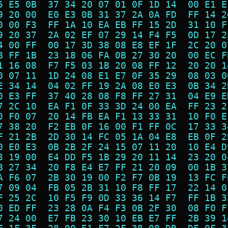
5 E5 0B  37 34 20 07 01 0F 1D 14  00 E1 E
9 20 00  E0 E3 0B 31 37 2A 0A FD  FF 14 2
0 00 F3  FF 1A 10 EA EB FF 15 2D  31 10 F
9 20 37  2A 02 EF 07 29 14 F4 F5  0D 17 2
4 00 FF  00 17 3D 38 08 E8 EF 1F  2C 20 0
B FF 1B  23 18 06 FA 0B 27 30 20  00 EC F
1 16 08  F7 F5 03 1B 20 08 FF 12  20 20 1
0 07 11  1D 24 08 E1 E7 0F 35 29  08 03 0
E 34 14  04 02 FF 19 2A 08 E0 E3  0B 34 2
0 E3 FF  37 40 28 08 F8 FF 27 31  04 E9 E
7 2C 10  EA F1 0F 33 3D 24 00 EA  FF 23 2
0 F0 07  20 14 FB EA F1 13 33 31  10 F0 E
7 38 20  F2 EB 0F 16 00 F1 FF 0C  17 33 3
F 21 2B  2D 30 14 FC 05 1A 04 E8  EB 0F 2
0 E0 E3  0B 2B 2F 24 15 07 11 20  10 E4 D
3 19 00  E4 DD F5 1B 29 20 11 14  23 20 0
B 27 34  20 F8 E4 E7 FF 21 20 09  00 1B 3
A F6 07  2B 30 19 00 F2 F7 0B 19  13 FC F
7 09 04  FB 05 2B 31 10 F8 FF 17  22 14 0
F 25 2C  10 F5 F9 0D 33 36 14 F7  FF 1B 3
0 ED FF  23 28 0A F4 F3 0B 2F 30  08 F0 F
7 24 00  E7 FB 23 30 10 EB E7 FF  2B 39 1