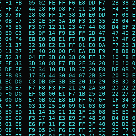
7 F1 FB  05 02 FE FF F6 E8 DD F7  2B 38 2
C FF 27  4A 28 F0 D8 F7 21 20 FA  F4 F8 F
B 37 3F  28 08 FF 1F 38 10 E0 DD  FF 08 E
7 0B 17  23 2E 3F 3A 10 F3 13 35  28 04 F
D F3 E6  F3 07 12 11 23 47 44 08  D4 EF 2
0 E0 C3  E5 0F 14 F9 E5 FF 2D 47  47 40 2
5 04 F4  EB E0 DB E1 F7 FD F3 F3  17 4F 6
8 11 37  32 10 E2 E3 FF 01 E0 DA  F7 2B 3
0 11 27  3F 40 20 00 F4 EA EB F9  F8 D8 D
7 52 34  04 FF 3B 60 38 09 FF 12  10 F8 E
7 FF 33  3D 30 08 E7 FB 2F 36 20  10 10 0
5 DF FF  37 34 10 FD 1B 37 20 E8  DF 0B 2
2 FB 03  17 35 44 30 04 07 2B 3F  20 F0 E
1 EC D0  C3 DB 0F 3B 3E 20 15 29  3B 3D 3
0 E0 E7  F7 F8 F3 FF 21 29 2A 30  2D 22 2
0 F0 D0  EF 0B 00 E1 F7 1B 25 20  22 27 2
4 00 D8  E7 0B 02 E8 ED FF 07 0F  1F 34 3
A F3 F3  03 13 25 20 09 01 03 03  FB 07 3
8 E0 ED  11 14 15 21 12 1F 25 08  EC E0 F
0 E2 CD  F3 27 14 E3 E9 2F 48 20  D4 D5 0
5 01 E8  E6 FF 11 F2 E2 FF 3F 40  00 D2 E
0 08 F7  F9 05 04 F6 E7 FF 2F 3E  20 F7 0