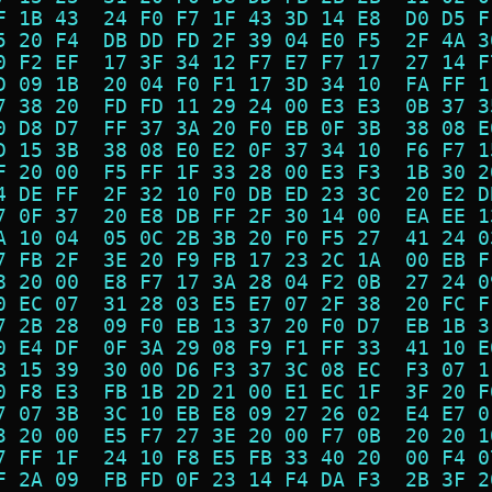
F 1B 43  24 F0 F7 1F 43 3D 14 E8  D0 D5 F
5 20 F4  DB DD FD 2F 39 04 E0 F5  2F 4A 3
0 F2 EF  17 3F 34 12 F7 E7 F7 17  27 14 F
D 09 1B  20 04 F0 F1 17 3D 34 10  FA FF 1
7 38 20  FD FD 11 29 24 00 E3 E3  0B 37 3
0 D8 D7  FF 37 3A 20 F0 EB 0F 3B  38 08 E
D 15 3B  38 08 E0 E2 0F 37 34 10  F6 F7 1
F 20 00  F5 FF 1F 33 28 00 E3 F3  1B 30 2
4 DE FF  2F 32 10 F0 DB ED 23 3C  20 E2 D
7 0F 37  20 E8 DB FF 2F 30 14 00  EA EE 1
A 10 04  05 0C 2B 3B 20 F0 F5 27  41 24 0
7 FB 2F  3E 20 F9 FB 17 23 2C 1A  00 EB F
8 20 00  E8 F7 17 3A 28 04 F2 0B  27 24 0
0 EC 07  31 28 03 E5 E7 07 2F 38  20 FC F
7 2B 28  09 F0 EB 13 37 20 F0 D7  EB 1B 3
0 E4 DF  0F 3A 29 08 F9 F1 FF 33  41 10 E
B 15 39  30 00 D6 F3 37 3C 08 EC  F3 07 1
0 F8 E3  FB 1B 2D 21 00 E1 EC 1F  3F 20 F
7 07 3B  3C 10 EB E8 09 27 26 02  E4 E7 0
3 20 00  E5 F7 27 3E 20 00 F7 0B  20 20 1
7 FF 1F  24 10 F8 E5 FB 33 40 20  00 F4 0
F 2A 09  FB FD 0F 23 14 F4 DA F3  2B 3F 2