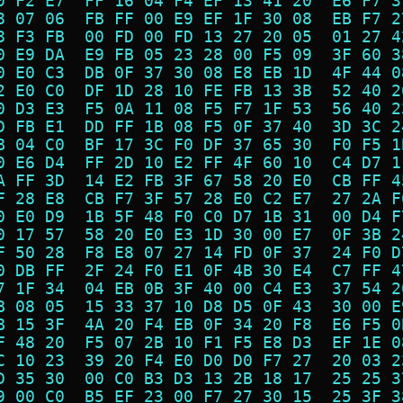
0 F2 E7  FF 16 04 F4 EF 13 41 20  E6 F7 3
8 07 06  FB FF 00 E9 EF 1F 30 08  EB F7 2
8 F3 FB  00 FD 00 FD 13 27 20 05  01 27 4
0 E9 DA  E9 FB 05 23 28 00 F5 09  3F 60 3
0 E0 C3  DB 0F 37 30 08 E8 EB 1D  4F 44 0
2 E0 C0  DF 1D 28 10 FE FB 13 3B  52 40 2
0 D3 E3  F5 0A 11 08 F5 F7 1F 53  56 40 2
D FB E1  DD FF 1B 08 F5 0F 37 40  3D 3C 2
B 04 C0  BF 17 3C F0 DF 37 65 30  F0 F5 1
0 E6 D4  FF 2D 10 E2 FF 4F 60 10  C4 D7 1
A FF 3D  14 E2 FB 3F 67 58 20 E0  CB FF 4
F 28 E8  CB F7 3F 57 28 E0 C2 E7  27 2A F
0 E0 D9  1B 5F 48 F0 C0 D7 1B 31  00 D4 F
0 17 57  58 20 E0 E3 1D 30 00 E7  0F 3B 2
F 50 28  F8 E8 07 27 14 FD 0F 37  24 F0 D
0 DB FF  2F 24 F0 E1 0F 4B 30 E4  C7 FF 4
7 1F 34  04 EB 0B 3F 40 00 C4 E3  37 54 2
B 08 05  15 33 37 10 D8 D5 0F 43  30 00 E
B 15 3F  4A 20 F4 EB 0F 34 20 F8  E6 F5 0
F 48 20  F5 07 2B 10 F1 F5 E8 D3  EF 1E 0
C 10 23  39 20 F4 E0 D0 D0 F7 27  20 03 2
D 35 30  00 C0 B3 D3 13 2B 18 17  25 25 3
9 00 C0  B5 EF 23 00 F7 27 30 15  25 3F 3