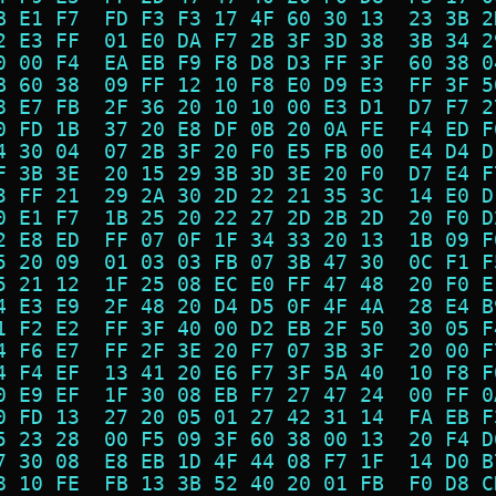
B E1 F7  FD F3 F3 17 4F 60 30 13  23 3B 2
2 E3 FF  01 E0 DA F7 2B 3F 3D 38  3B 34 2
0 00 F4  EA EB F9 F8 D8 D3 FF 3F  60 38 0
B 60 38  09 FF 12 10 F8 E0 D9 E3  FF 3F 5
8 E7 FB  2F 36 20 10 10 00 E3 D1  D7 F7 2
0 FD 1B  37 20 E8 DF 0B 20 0A FE  F4 ED F
4 30 04  07 2B 3F 20 F0 E5 FB 00  E4 D4 D
F 3B 3E  20 15 29 3B 3D 3E 20 F0  D7 E4 F
3 FF 21  29 2A 30 2D 22 21 35 3C  14 E0 D
0 E1 F7  1B 25 20 22 27 2D 2B 2D  20 F0 D
2 E8 ED  FF 07 0F 1F 34 33 20 13  1B 09 F
5 20 09  01 03 03 FB 07 3B 47 30  0C F1 F
5 21 12  1F 25 08 EC E0 FF 47 48  20 F0 E
4 E3 E9  2F 48 20 D4 D5 0F 4F 4A  28 E4 B
1 F2 E2  FF 3F 40 00 D2 EB 2F 50  30 05 F
4 F6 E7  FF 2F 3E 20 F7 07 3B 3F  20 00 F
4 F4 EF  13 41 20 E6 F7 3F 5A 40  10 F8 F
0 E9 EF  1F 30 08 EB F7 27 47 24  00 FF 0
0 FD 13  27 20 05 01 27 42 31 14  FA EB F
5 23 28  00 F5 09 3F 60 38 00 13  20 F4 D
7 30 08  E8 EB 1D 4F 44 08 F7 1F  14 D0 B
8 10 FE  FB 13 3B 52 40 20 01 FB  F0 D8 C