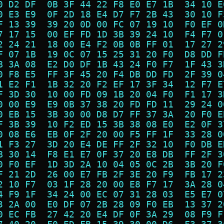
0 D2 DF  0B 3F 44 22 F8 E0 E7 1B  34 10 E
0 E3 E9  0F 2D 18 E4 D7 F7 2B 43  30 10 F
F 13 39  39 20 0D 00 FC 07 19 10  F0 EF 0
7 17 15  00 EF FD 1D 3B 39 24 10  F4 F7 0
2 24 21  18 00 E4 F2 0B 0B FF 01  17 27 2
F 07 1B  19 0C 07 15 25 31 20 F0  D8 DD F
B 3A 08  E2 D0 DF 1B 43 24 F0 F7  1F 43 3
0 F8 E5  FF 3F 45 20 F4 DB DD FD  2F 39 0
1 E2 F1  1B 32 20 F2 EF 17 3F 34  12 F7 E
F 3D 30  10 00 FD 09 1B 20 04 F0  F1 17 3
0 00 E9  E9 0B 37 38 20 FD FD 11  29 24 0
0 EB 15  3B 30 00 D8 D7 FF 37 3A  20 F0 E
F 3B 39  10 F2 ED 15 3B 38 08 E0  E2 0F 3
0 08 E6  EB 0F 2F 20 00 F5 FF 1F  33 28 0
1 F3 27  3D 20 E4 DE FF 2F 32 10  F0 DB E
B 30 14  F8 E1 E7 0F 37 20 E8 DB  FF 2F 3
0 F0 EF  1D 3D 2A 10 04 05 0C 2B  3B 20 F
F 21 2D  26 00 E7 FB 2F 3E 20 F9  FB 17 2
2 10 F7  03 1F 28 20 00 E8 F7 17  3A 28 0
4 F9 1F  34 24 00 EC 07 31 28 03  E5 E7 0
3 2A 00  E0 DF 07 2B 28 09 F0 EB  13 37 2
0 EC FB  27 42 20 E4 DF 0F 3A 29  08 F9 F