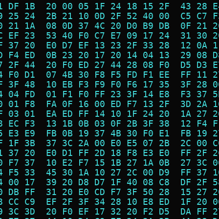
1 DF 1B  20 00 05 1F 24 18 15 2F  43 28 E
9 25 24  2B 21 10 0D 2F 52 40 00  C5 C7 F
0 21 1A  08 0D 37 4C 20 D0 B9 DB  0F 21 2
C EF 23  53 40 F0 C7 E7 09 17 24  31 30 2
F 37 20  E0 D7 EF 13 23 2F 33 28  12 0A 1
D F4 ED  0B 23 20 17 20 14 04 13  29 08 D
7 2F 44  20 F0 ED 27 44 28 08 F0  D5 D3 E
4 F0 D1  07 4B 30 F8 F5 FD F1 EE  FF 11 2
F 3F 48  10 EB F3 F9 F0 F6 17 35  3F 28 0
4 04 FD  01 F1 F0 FF 23 3F 14 E8  F3 37 5
0 01 F8  FA 0F 16 00 ED F7 13 2F  3D 2A 1
F 03 01  EA ED FF 14 10 1F 24 20  1A 27 2
8 EC F3  13 1B 0B 03 0F 2B 3F 38  12 F4 F
5 E3 E9  FB 0B 19 37 4B 30 F0 E1  FB 19 2
F 1F 3B  37 3C 2A 00 E0 E5 07 2B  2C 00 C
1 37 20  E0 D1 FF 2D 18 F8 E3 E0  FF 2F 2
0 F7 37  10 E2 F7 15 1B 27 1A 0B  27 3C 0
4 F5 33  45 30 1A 10 27 2C 00 D9  FF 37 1
4 00 17  39 20 D8 D7 1F 40 08 C8  DF 2F 5
0 DB FF  31 20 E0 CD F7 3F 50 28  15 27 2
8 CC C9  EF 2F 3F 34 28 10 E8 ED  1F 20 0
9 3C 3D  20 F0 EF 17 32 20 F2 D5  DA FF 2