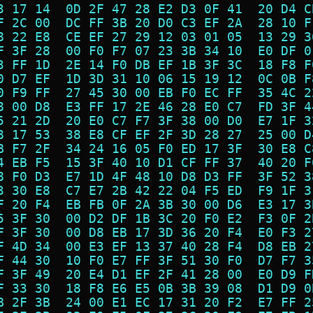
3 17 14  0D 2F 47 28 E2 D3 0F 41  20 D4 C
F 2C 00  DC FF 3B 20 D0 C3 EF 2A  28 10 F
8 22 E8  CE EF 27 29 12 03 01 05  13 29 3
F 3F 28  00 F0 F7 07 23 3B 34 10  E0 DF 0
3 FF 1D  2E 14 F0 DB EF 1B 3F 3C  18 F8 F
0 D7 EF  1D 3D 31 10 06 15 19 12  0C 0B F
0 F9 FF  27 45 30 00 EB F0 EC FF  35 4C 2
8 00 D8  E3 FF 17 2E 46 28 E0 C7  FD 3F 4
5 21 2D  20 E0 C7 F7 3F 38 00 D0  E7 1F 3
8 17 53  38 E8 CF EF 2F 3D 28 27  25 00 D
B F7 2F  34 24 16 05 F0 ED 17 3F  30 E8 C
4 EB F5  15 3F 40 10 D1 CF FF 37  40 20 F
8 F0 D3  E7 1D 4F 48 10 D8 D3 FF  3F 52 3
3 30 E8  C7 E7 2B 42 22 04 F5 ED  F9 1F 3
F 20 F4  EB FB 0F 2A 3B 30 00 D6  E3 17 3
5 3F 30  00 D2 DF 1B 3C 20 F0 E2  F3 0F 2
F 3F 30  00 D8 EB 17 3D 36 20 F4  E0 F3 2
F 4D 34  00 E3 EF 13 37 40 28 F4  D8 EB 2
F 44 30  10 F0 E7 FF 3F 51 30 F0  D7 F7 3
F 3F 49  20 E4 D1 EF 2F 41 28 00  E0 D9 F
F 33 30  18 F8 E6 E5 0B 3B 39 08  D1 D9 0
B 2F 3B  24 00 E1 EC 17 31 20 F2  E7 FF 2