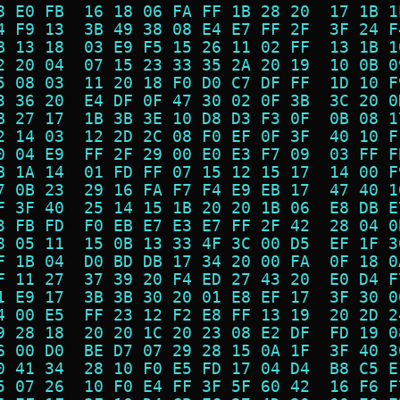
8 E0 FB  16 18 06 FA FF 1B 28 20  17 1B 1
4 F9 13  3B 49 38 08 E4 E7 FF 2F  3F 24 F
B 13 18  03 E9 F5 15 26 11 02 FF  13 1B 1
2 20 04  07 15 23 33 35 2A 20 19  10 0B 0
5 08 03  11 20 18 F0 D0 C7 DF FF  1D 10 F
3 36 20  E4 DF 0F 47 30 02 0F 3B  3C 20 0
B 27 17  1B 3B 3E 10 D8 D3 F3 0F  0B 08 1
2 14 03  12 2D 2C 08 F0 EF 0F 3F  40 10 F
0 04 E9  FF 2F 29 00 E0 E3 F7 09  03 FF F
B 1A 14  01 FD FF 07 15 12 15 17  14 00 F
7 0B 23  29 16 FA F7 F4 E9 EB 17  47 40 1
F 3F 40  25 14 15 1B 20 20 1B 06  E8 DB E
3 FB FD  F0 EB E7 E3 E7 FF 2F 42  28 04 0
8 05 11  15 0B 13 33 4F 3C 00 D5  EF 1F 3
F 1B 04  D0 BD DB 17 34 20 00 FA  0F 18 0
F 11 27  37 39 20 F4 ED 27 43 20  E0 D4 F
1 E9 17  3B 3B 30 20 01 E8 EF 17  3F 30 0
4 00 E5  FF 23 12 F2 E8 FF 13 19  20 2D 2
9 28 18  20 20 1C 20 23 08 E2 DF  FD 19 0
6 00 D0  BE D7 07 29 28 15 0A 1F  3F 40 3
0 41 34  28 10 F0 E5 FD 17 04 D4  B8 C5 E
5 07 26  10 F0 E4 FF 3F 5F 60 42  16 F6 F