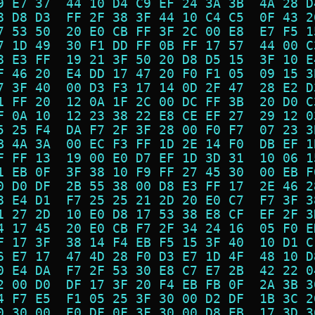
9 E7 37  44 10 D4 C9 EF 24 3A 3B  4A 28 D
8 D8 D3  FF 2F 38 3F 44 10 C4 C5  0F 43 2
7 53 50  20 E0 CB FF 3F 2C 00 E8  E7 F5 1
7 1D 49  30 F1 DD FF 0B FF 17 57  44 00 C
8 E3 FF  19 21 3F 50 20 D8 D5 15  3F 10 E
F 46 20  E4 DD 17 47 20 F0 F1 05  09 15 3
7 3F 40  00 D3 F3 17 14 0D 2F 47  28 E2 D
1 FF 20  12 0A 1F 2C 00 DC FF 3B  20 D0 C
F 0A 10  12 23 38 22 E8 CE EF 27  29 12 0
5 25 F4  DA F7 2F 3F 28 00 F0 F7  07 23 3
B 4A 3A  00 EC F3 FF 1D 2E 14 F0  DB EF 1
F FF 13  19 00 E0 D7 EF 1D 3D 31  10 06 1
1 EB 0F  3F 38 10 F9 FF 27 45 30  00 EB F
0 D0 DF  2B 55 38 00 D8 E3 FF 17  2E 46 2
8 E4 D1  F7 25 25 21 2D 20 E0 C7  F7 3F 3
1 27 2D  10 E0 D8 17 53 38 E8 CF  EF 2F 3
4 17 45  20 E0 CB F7 2F 34 24 16  05 F0 E
F 17 3F  38 14 F4 EB F5 15 3F 40  10 D1 C
6 E7 17  47 4D 28 F0 D3 E7 1D 4F  48 10 D
0 E4 DA  F7 2F 53 30 E8 C7 E7 2B  42 22 0
2 00 D0  DF 17 3F 20 F4 EB FB 0F  2A 3B 3
4 F7 E5  F1 05 25 3F 30 00 D2 DF  1B 3C 2
0 30 00  E0 DF 0F 3F 30 00 D8 EB  17 3D 3