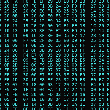
5 20 FA  F0 FD 1F 29 10 E8 FD 2B  33 20 0
B 28 15  07 F8 F1 0B 24 10 F0 FF  27 28 1
F 29 2C  20 00 EC F1 0B 25 28 1B  14 15 2
8 20 0B  17 20 00 E0 F3 17 19 15  2A 28 1
3 29 2A  25 24 12 E9 DA F3 1B 20  15 23 2
8 16 17  19 26 20 00 DC E1 FF 1B  1C 20 2
7 10 13  1B 31 3F 20 F2 E3 FD 25  21 14 0
5 20 11  09 1C 3F 30 00 D5 E7 17  28 19 0
3 14 00  F7 0D 2F 30 05 E0 D9 FF  25 18 0
3 19 09  FF 0B 29 2C 10 E9 E7 FF  17 0A 0
3 24 00  F3 0F 3B 39 10 F0 E3 FF  35 31 0
B 33 20  F4 E7 0F 35 29 00 E3 EF  17 35 2
3 19 25  09 F5 FB 1B 2D 20 F2 E5  FD 24 2
F 0F 2D  22 00 F9 1B 36 21 00 E6  EF 17 2
B FF 2F  21 00 EF 07 37 34 08 D8  D7 0B 3
3 EB 2F  30 00 E7 FF 33 3F 20 E9  D7 FF 3
6 EF 1D  30 10 F8 FF 25 32 20 F8  E0 F7 2
0 F3 07  23 18 00 03 17 29 27 14  F4 ED 0
A F5 FF  1F 20 04 FA 11 27 22 14  00 F0 F
B FC FB  0D 20 0C FD 03 17 20 16  07 FC F
4 05 FD  07 1B 16 08 04 17 20 1B  0D 04 F
2 0B 0D  11 14 17 0D 10 17 1A 11  07 03 0
7 FB FF  0F 10 00 FF 06 11 13 11  03 FB 0