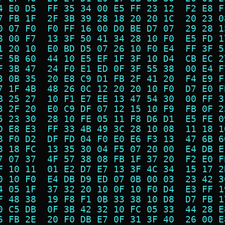
4 E0 D5  FF 35 34 00 E5 FF 23 12  F2 E8 F
7 FB 1F  2F 3B 39 28 18 20 20 1C  20 23 0
0 07 F0  F0 FF 16 00 D0 BE D7 07  29 28 1
8 00 F7  13 3F 50 41 34 28 10 F0  E5 FD 1
1 20 10  E0 BD D5 07 26 10 F0 E4  FF 3F 5
F 5B 60  44 10 E5 EF 1F 3F 10 D4  CB EC 2
F 3B 47  24 F0 E1 ED 0F 3F 55 38  00 E4 F
3 0B 35  20 E8 C9 D1 FB 2F 41 20  F4 E9 F
7 1F 4B  48 26 0C 12 20 20 10 F0  D7 E0 F
B 25 27  10 F1 E7 EE 13 47 54 30  00 FF 3
3 2F 20  E0 C9 DF 07 12 15 10 F9  FB 0F 2
5 23 30  28 10 FE 05 11 F8 D6 D1  E5 FE 0
D E8 E3  FF 33 4B 49 3C 28 10 08  11 18 1
8 F0 D2  DF FD 04 F0 E0 E6 F3 13  47 6B 6
8 18 FC  13 35 30 04 F5 07 20 00  E4 DB E
7 07 37  4F 57 38 08 FB 1F 37 20  F2 E0 F
F 10 11  01 E2 D7 E7 13 3F 4C 34  15 17 2
0 10 F0  E4 DB D9 ED 07 0B 00 03  23 42 3
4 05 1F  37 32 20 10 0F 10 F0 D4  E3 FF 1
F 48 38  19 F8 F1 0B 33 38 10 D8  D7 FB 1
0 C5 DB  0F 3B 42 32 10 FC 05 33  44 28 E
6 FB 2E  20 F0 DB E7 0F 31 3F 40  26 00 E