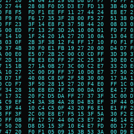
0 17 20  14 04 13 29 08 D8 D7 F7  FD FF 1
D 27 44  28 08 F0 D5 D3 E7 FD 13  3B 40 0
0 F8 F5  FD F1 EE FF 11 27 44 24  E8 E7 2
3 F9 F0  F6 17 35 3F 28 00 F5 27  51 38 0
0 FF 23  3F 14 E8 F3 37 5B 44 20  08 03 0
6 00 ED  F7 13 2F 3D 2A 10 00 01  FD F7 0
F 14 10  1F 24 20 1A 27 20 10 0A  13 04 E
B 03 0F  2B 3F 38 12 F4 FF 17 10  F0 F1 F
9 37 4B  30 F0 E1 FB 19 27 20 00  D4 D7 F
A 00 E0  E5 07 2B 2C 00 C0 CD FF  3D 39 3
F 2D 18  F8 E3 E0 FF 2F 2C 25 3F  30 E0 C
7 15 1B  27 1A 0B 27 3C 00 C2 E7  33 20 E
A 10 27  2C 00 D9 FF 37 10 D0 E7  37 50 2
8 D7 1F  40 08 C8 DF 2F 58 30 00  17 3A 1
0 CD F7  3F 50 28 15 27 20 F4 E0  FF 1C 0
F 34 28  10 E8 ED 1F 20 00 DA D5  E4 17 3
F 17 32  20 F2 D5 DA FF 27 37 3F  3C 00 D
4 C9 EF  24 3A 3B 4A 28 D4 B3 EF  3F 44 0
8 3F 44  10 C4 C5 0F 43 20 F6 E1  E1 FF 2
B FF 3F  2C 00 E8 E7 F5 15 3F 5A  30 F2 E
D FF 0B  FF 17 57 44 00 C3 E7 2F  46 14 E
F 50 20  D8 D5 15 3F 10 E4 E7 FD  0D 17 2
7 47 20  F0 F1 05 09 15 3B 53 3A  00 D9 E