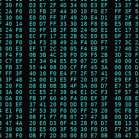
F 30 F0  D3 E7 2F 4D 34 00 E3 EF  13 37 4
C 2A F0  D3 FB 2F 44 30 10 F0 E7  FF 3F 5
2 30 00  E0 DD FF 3F 49 20 E4 D1  EF 2F 4
F 40 14  E0 D7 FF 33 30 18 F8 E6  E5 0B 3
B 24 F8  ED FF 1B 2F 3B 24 00 E1  EC 17 3
C 28 04  EC F7 17 2E 2B 02 E0 E5  0F 37 3
7 20 F0  D4 F3 2B 49 2A F4 DD F7  27 3C 2
8 00 E3  EF 17 2C 20 05 F4 EB F7  27 40 2
8 F4 F9  0B 3B 4C 28 F0 D9 F5 2B  3D 20 F
0 C7 EF  37 34 04 E5 E9 07 2D 45  40 00 C
B FB 37  55 44 08 D0 CF FF 45 3A  00 E0 D
7 FF 3F  40 10 F0 E4 F7 2F 57 41  00 C5 D
3 3F 48  2A 00 E3 E5 FF 20 10 F7  E9 EF 1
B 20 F0  D8 EB 0B 3B 4F 3A 00 D7  E7 1F 3
8 3A 00  CC E5 27 38 04 E1 DC F3  2F 57 4
0 DA E0  FB 3F 60 40 F4 D0 EF 3F  40 08 E
0 D3 EF  37 41 20 F0 DD E3 07 3F  59 30 E
4 E1 FB  2F 53 30 F0 DD FF 29 20  0C F8 E
F 1F 34  08 F1 F7 FB 07 27 47 38  00 D1 F
B 47 4A  20 E0 D3 0F 43 28 F0 D7  EB 13 3
F 30 00  E0 E5 0D 3F 50 30 F0 D5  F7 2F 3
6 28 F0  DB F7 2D 30 00 E0 E7 0B  3B 47 3