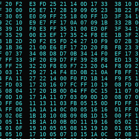
F 20 F2  E3 FD 25 21 14 0D 17 33  38 10 D
F 30 00  D5 E7 17 28 19 09 05 23  3B 22 F
F 30 05  E0 D9 FF 25 18 00 FF 1D  3F 34 1
9 2C 10  E9 E7 FF 17 0A 07 09 1B  33 2B 0
B 39 10  F0 E3 FF 35 31 00 ED 0F  3F 34 1
F 35 29  00 E3 EF 17 35 24 F8 EE  1B 3F 2
B 1B 2D  20 F2 E5 FD 24 27 10 F9  07 2B 3
9 1B 36  21 00 E6 EF 17 2D 20 FB  FB 23 3
F 07 37  34 08 D8 D7 0B 34 14 F0  EF 17 3
7 FF 33  3F 20 E9 D7 FF 39 28 F8  ED 13 3
8 FF 25  32 20 F8 E0 F7 23 20 04  F8 09 2
0 03 17  29 27 14 F4 ED 0B 21 0A  FB FF 1
4 FA 11  27 22 14 00 F0 FD 1B 14  F9 F5 1
C FD 03  17 20 16 07 FC FF 10 19  08 FD 0
6 08 04  17 20 1B 0D 04 FF 0C 15  11 07 0
7 0D 10  17 1A 11 07 03 09 0D 10  08 07 0
0 FF 06  11 13 11 03 FB 05 15 0D  FD FF 1
A FF 0D  1A 1A 14 0C 00 05 16 16  01 FF 0
0 02 0E  1B 18 10 0B 09 0B 1D 15  00 FF 1
0 05 11  1B 1A 10 0B 0D 11 19 16  05 02 1
4 01 0F  19 10 05 05 08 15 19 10  01 05 1
8 05 10  17 10 05 07 10 15 1A 0C  07 0B 1