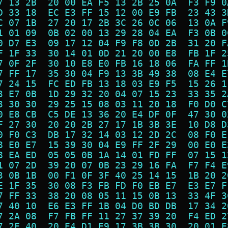
7 13 2B  20 00 EA F5 13 2B 25 0A  F3 F9 0
D 33 18  EC E3 FF 15 12 00 E9 FB  23 43 3
C 07 1B  27 20 17 2B 3C 26 0C 06  13 0A F
1 01 09  0B 02 00 13 29 28 04 EA  F3 0B 0
0 D7 E3  09 17 12 04 F9 F8 0D 2B  31 20 F
F 1F 33  30 14 01 0D 21 20 00 E8  FB 1F 2
7 0F 2F  30 10 E8 E0 FB 16 18 06  FA FF 1
7 FF 17  35 30 04 F9 13 3B 49 38  08 E4 E
7 24 15  FC ED FB 13 18 03 E9 F5  15 26 1
3 E7 0B  1D 29 32 20 04 07 15 23  33 35 2
3 30 30  29 25 15 08 03 11 20 18  F0 D0 C
0 E8 CB  C5 DE 13 36 20 E4 DF 0F  47 30 0
F 27 30  20 20 2B 27 17 1B 3B 3E  10 D8 D
0 F0 C3  DB 17 32 14 03 12 2D 2C  08 F0 E
8 E0 E7  15 39 30 04 E9 FF 2F 29  00 E0 E
8 EA ED  05 05 0B 1A 14 01 FD FF  07 15 1
1 07 2D  39 20 07 0B 23 29 16 FA  F7 F4 E
3 0B 1B  00 F1 0F 3F 40 25 14 15  1B 20 2
E 1F 35  30 08 F3 FB FD F0 EB E7  E3 E7 F
7 FF 33  38 20 08 05 11 15 0B 13  33 4F 3
7 40 10  E6 E3 FF 1B 04 D0 BD DB  17 34 2
7 2A 08  F7 FB FF 11 27 37 39 20  F4 ED 2
7 2F 40  20 E4 D1 E9 17 3B 3B 30  20 01 E