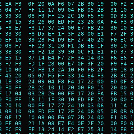
2 EA F3  0F 20 0A F6 07 2B 30 19  00 F2 F
5 04 F7  FF 11 17 09 04 FB 05 2B  31 10 F
B 39 30  08 F9 FF 25 2C 10 F5 F9  0D 33 3
F F9 15  33 26 00 ED FF 23 28 0A  F4 F3 0
4 F8 E7  F3 17 37 24 00 E7 FB 23  30 10 E
F 33 30  F8 D5 EF 1F 3F 28 00 E1  F7 2F 3
0 EF 16  39 28 F4 D9 EF 27 40 20  F0 EC 0
0 08 F7  FF 23 31 20 F1 DB EE 1F  30 10 F
B 3B 30  F8 F2 1B 39 30 0C F1 E1  FD 37 3
9 E5 15  37 14 E4 F7 2F 34 14 03  F6 E6 F
8 F7 F3  FD 1F 28 00 E7 0F 3F 20  F9 F4 F
9 10 00  FD FB 13 2A 10 F0 FB 2F  39 18 0
F 45 20  05 07 F5 FF 33 14 E4 F3  2B 3C 2
1 1B 3B  24 09 04 F8 F4 17 22 00  ED 0F 3
0 F0 FF  2B 2C 10 11 20 00 F0 15  20 00 F
F 17 04  03 28 26 00 FF 17 20 FA  FB 15 0
0 F0 FF  16 11 1F 30 10 ED FF 25  20 00 F
3 20 10  00 FF 17 27 24 10 03 06  11 1A 1
4 0B 10  08 FD FE 17 2F 24 08 05  0B 0B 0
7 0F 17  10 08 00 F6 07 2B 24 00  F1 0B 1
0 EF 0B  21 1A 08 F7 F4 0F 2F 20  00 F0 0
8 FC F9  FF 13 24 14 F2 F7 25 34  14 F8 F