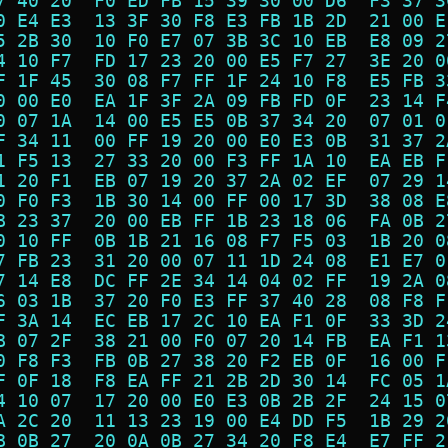
7 40 20  F0 ED FB 15 39 30 00 D6  F3 37 3
0 E4 E3  13 3F 30 F8 E3 FB 1B 2D  21 00 E
5 2B 30  10 F0 E7 07 3B 3C 10 EB  E8 09 2
4 10 F7  FD 17 23 20 00 E5 F7 27  3E 20 0
F 1F 45  30 08 F7 FF 1F 24 10 F8  E5 FB 3
0 00 E0  EA 1F 3F 2A 09 FB FD 0F  23 14 F
0 07 1A  14 00 E5 E5 0B 37 34 20  07 01 0
F 34 11  00 FF 19 20 00 E0 E3 0B  31 37 2
1 F5 13  27 33 20 00 F3 FF 1A 10  EA EB F
1 20 F1  EB 07 19 20 37 2A 02 EF  07 29 1
0 F0 F3  1B 30 14 00 FF 00 17 3D  38 08 E
B 23 37  20 00 EB FF 1B 23 18 06  FA 0B 2
0 10 FF  0B 1B 21 16 08 F7 F5 03  1B 20 0
7 FB 23  31 20 00 07 11 1D 24 08  E1 E7 0
7 14 E8  DC FF 2E 34 14 04 02 FF  19 2A 0
6 03 1B  37 20 F0 E3 FF 37 40 28  08 F8 F
F 3A 14  EC EB 17 2C 10 EA F1 0F  33 3D 2
B 07 2F  38 21 00 F0 07 20 14 FB  EA F1 1
0 F8 F3  FB 0B 27 38 20 F2 EB 0F  16 00 F
F 0F 18  F8 EA FF 21 2B 2D 30 14  FC 05 1
4 10 07  17 20 00 E0 E3 0B 2B 2F  24 15 0
A 2C 20  11 13 23 19 00 E4 DD F5  1B 29 2
B 0B 27  20 0A 0B 27 34 20 F8 E4  E7 FF 2