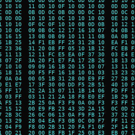
0 0B 0D  0D 0D 0D 0D 0C 0D 0D 10  10 10 1
0 10 10  11 0D 10 0F 10 0D 10 0D  0D 0D 0
C 0D 0C  0B 0D 0C 0B 0D 0D 0C 10  0D 0C 0
B 0D 0D  10 10 10 0C 10 10 10 0D  0E 10 0
1 10 10  0F 0C 0F 10 10 0B 0D 0B  10 12 1
0 10 0C  09 0B 0C 12 17 16 10 07  04 0B 1
3 16 15  13 0B 0B 09 10 11 11 0B  0A 0B 1
5 1B 25  14 F1 EB FF 25 31 2B 10  EA F1 0
F 23 36  31 20 08 FF 05 10 1B 12  FC EB F
5 11 13  12 11 FC E5 EA 0F 37 30  03 E4 E
3 07 2F  3A 20 F1 E7 FA 17 2B 26  18 13 0
7 10 10  09 09 16 1B 20 15 10 07  13 11 0
6 18 15  00 F5 FF 16 18 10 01 03  13 23 2
7 0A 04  00 05 1B 31 28 00 E9 FF  27 28 0
0 E1 E7  17 3F 30 00 DD F5 2B 51  40 10 F
6 FF 17  32 2A 13 07 11 1B 14 06  FD FF 1
0 03 FF  03 11 21 2A 18 F8 E0 EF  1B 29 1
A F5 13  2B 25 0A F3 F9 0A 00 F3  F3 FF 1
F 15 12  00 E9 FB 23 43 3D 2A 15  0C 0D 2
7 2B 3C  26 0C 06 13 0A F9 FB 17  37 32 0
0 13 29  28 04 EA F3 0B 0C 00 F7  FF 11 2
2 04 F9  F8 0D 2B 31 20 FA F1 0F  2F 14 E
1 0D 21  20 00 E8 FB 1F 25 08 E3  EB 07 1