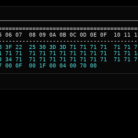
=========================================
5 06 07  08 09 0A 0B 0C 0D 0E 0F  10 11 1
-----------------------------------------
8 3F 22  25 30 3D 3D 71 71 71 71  71 71 7
1 71 71  71 71 71 71 71 71 71 71  71 71 1
3 34 71  71 71 71 71 71 71 71 71  71 71 7
7 00 0F  00 1F 00 04 00 70 00            