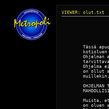
VIEWER: olut.txt
                  
                  
                  
        Tässä apu
        kotioluen 
        Ohjelman a
        tarvittava
        Ohjelma e
        on ollut a
        muillekin.
        OHJELMAN 
        MAHDOLLISI
        Muista, e
        on oluen 