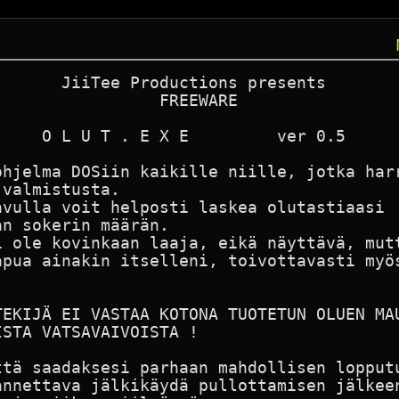
      JiiTee Productions presents

                FREEWARE

    O L U T . E X E         ver 0.5

ohjelma DOSiin kaikille niille, jotka harr
valmistusta.

vulla voit helposti laskea olutastiaasi

n sokerin määrän.

i ole kovinkaan laaja, eikä näyttävä, mutt
pua ainakin itselleni, toivottavasti myös


TEKIJÄ EI VASTAA KOTONA TUOTETUN OLUEN MAU
STA VATSAVAIVOISTA !

ttä saadaksesi parhaan mahdollisen lopputu
annettava jälkikäydä pullottamisen jälkeen