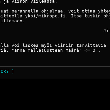
 ja viikon viileässä.

uat parannella ohjelmaa, voit ottaa yhtey
itteella yksi@mikropc.fi. Itse tuskin ohj
ittämään.

                                      Jii
lla voi laskea myös viiniin tarvittavia

iä. "anna mallasuutteen määrä" <= 0 .

TORY ]