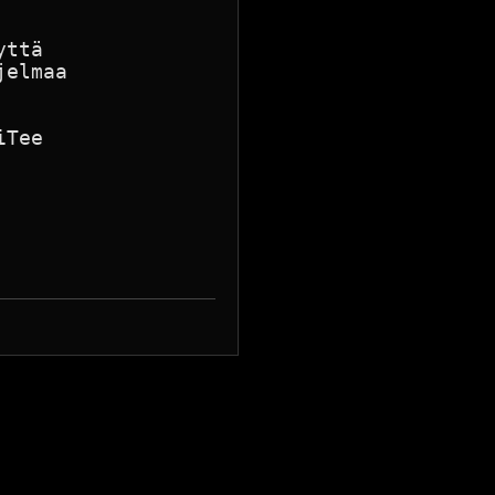
ttä

elmaa

Tee
