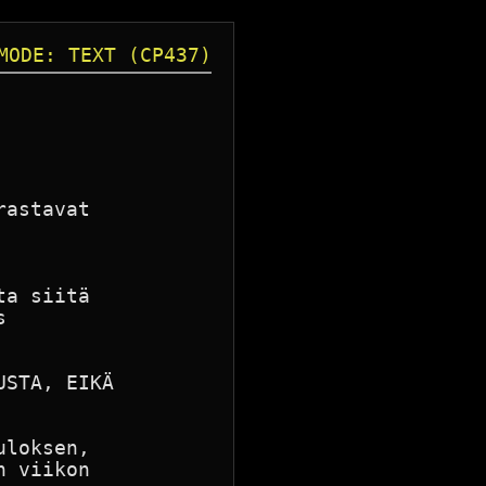
MODE: TEXT (CP437)
astavat

a siitä



STA, EIKÄ

loksen,

 viikon
