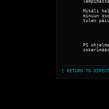
        lämpimässä
        Mikäli hal
        minuun oso
        tulen päiv
                  
        PS ohjelma
        sokerimäär
[ RETURN TO DIREC