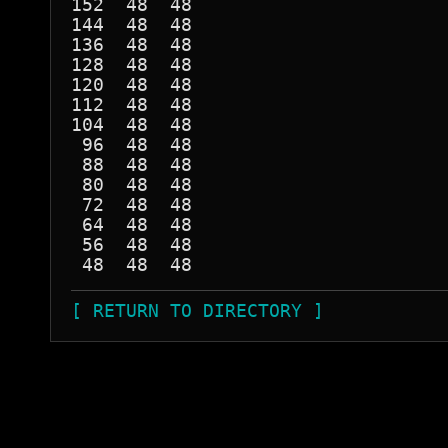
152  48  48

144  48  48

136  48  48

128  48  48

120  48  48

112  48  48

104  48  48

 96  48  48

 88  48  48

 80  48  48

 72  48  48

 64  48  48

 56  48  48

[ RETURN TO DIRECTORY ]