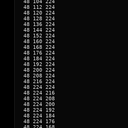
 48 104 224

 48 112 224

 48 120 224

 48 128 224

 48 136 224

 48 144 224

 48 152 224

 48 160 224

 48 168 224

 48 176 224

 48 184 224

 48 192 224

 48 200 224

 48 208 224

 48 216 224

 48 224 224

 48 224 216

 48 224 208

 48 224 200

 48 224 192

 48 224 184

 48 224 176

 48 224 168
