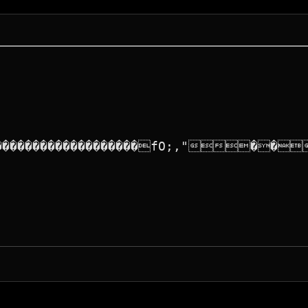
�������