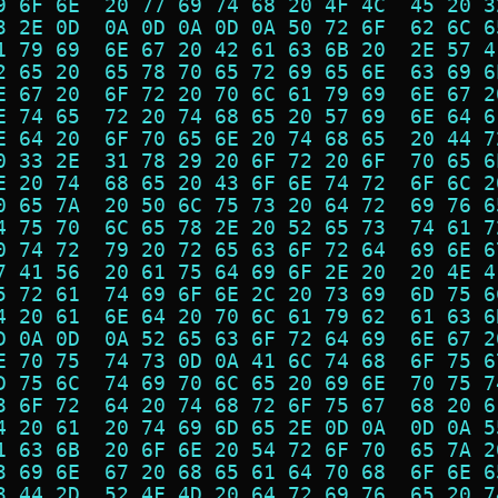
9 6F 6E  20 77 69 74 68 20 4F 4C  45 20 3
3 2E 0D  0A 0D 0A 0D 0A 50 72 6F  62 6C 6
1 79 69  6E 67 20 42 61 63 6B 20  2E 57 4
2 65 20  65 78 70 65 72 69 65 6E  63 69 6
E 67 20  6F 72 20 70 6C 61 79 69  6E 67 2
E 74 65  72 20 74 68 65 20 57 69  6E 64 6
E 64 20  6F 70 65 6E 20 74 68 65  20 44 7
0 33 2E  31 78 29 20 6F 72 20 6F  70 65 6
E 20 74  68 65 20 43 6F 6E 74 72  6F 6C 2
0 65 7A  20 50 6C 75 73 20 64 72  69 76 6
4 75 70  6C 65 78 2E 20 52 65 73  74 61 7
0 74 72  79 20 72 65 63 6F 72 64  69 6E 6
7 41 56  20 61 75 64 69 6F 2E 20  20 4E 4
5 72 61  74 69 6F 6E 2C 20 73 69  6D 75 6
4 20 61  6E 64 20 70 6C 61 79 62  61 63 6
D 0A 0D  0A 52 65 63 6F 72 64 69  6E 67 2
E 70 75  74 73 0D 0A 41 6C 74 68  6F 75 6
D 75 6C  74 69 70 6C 65 20 69 6E  70 75 7
3 6F 72  64 20 74 68 72 6F 75 67  68 20 6
4 20 61  20 74 69 6D 65 2E 0D 0A  0D 0A 5
1 63 6B  20 6F 6E 20 54 72 6F 70  65 7A 2
3 69 6E  67 20 68 65 61 64 70 68  6F 6E 6
3 44 2D  52 4F 4D 20 64 72 69 76  65 20 7