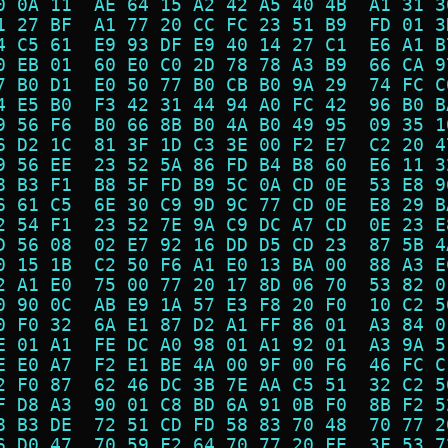
0 0A 11  AE 64 15 A2 42 A5 40 4B  A1 31 3
1 27 BF  A1 77 20 CC FC 23 51 B9  FD 01 3
4 C5 61  E9 93 DF E9 40 14 27 C1  E6 A1 B
0 EB 01  60 E0 C0 2D 78 78 A3 B9  66 CA 9
7 B0 D1  E0 50 77 B0 CB B0 9A 29  74 FC C
4 E5 B0  F3 42 31 44 94 A0 FC 42  96 B0 B
9 56 F6  B0 66 8B B0 4A B0 49 95  09 35 1
6 D2 1C  81 3F 1D C3 3E 00 F2 E7  C2 20 4
9 56 EE  23 52 5A 86 FD B4 B8 60  E6 11 3
8 B3 F1  B8 5F FD B9 5C 0A CD 0E  53 E8 9
6 61 C5  6E 30 C9 9D 9C 77 CD 0E  E8 29 B
2 54 F1  23 52 7E 9A C9 DC A7 CD  0E 23 E
D 56 08  02 E7 92 16 DD D5 CD 23  87 5B 4
0 15 1B  C2 50 F6 A1 E0 13 BA 00  88 A3 E
2 A1 E0  75 00 77 20 17 8D 06 70  53 82 0
0 90 0C  AB E9 1A 57 E3 F8 20 F0  10 C2 5
0 F0 32  6A E1 87 D2 A1 FF 86 01  A3 84 0
E 01 A1  FE DC A0 98 01 A1 92 01  A3 9A 5
E E0 A7  F2 E1 BE 4A 00 9F 00 F6  46 FC C
2 F0 87  62 46 DC 3B 7E AA C5 51  32 C2 5
F D8 A3  90 01 C8 BD 6A 91 0B F0  8B F2 5
8 B3 DE  72 51 CD FD 58 83 70 48  70 77 2
6 D0 47  70 59 F2 64 70 77 20 FE  3F 53 7