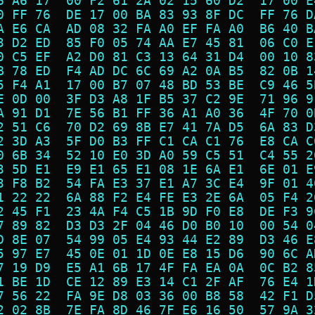
6 A6 17  00 F2 61 2A 02 15 60 D2  17 00 E
0 FF 76  DE 17 00 BA 83 93 8F DC  FF 76 D
A E6 CA  AD 08 32 FA A0 EF FA A0  B6 40 B
3 D2 ED  85 F0 05 74 AA E7 45 81  06 C0 E
0 C5 EF  A2 D0 81 C3 13 64 31 D4  00 10 8
B 78 ED  F4 AD DC 6C 69 A2 0A B5  82 0B 1
5 F4 A1  17 00 B7 07 48 BD 53 BE  C9 46 5
E 0D 00  3F D3 A8 1F B5 37 C2 9E  71 96 9
A 91 D1  7E 56 B1 FF 36 A1 A0 36  4F 70 0
2 51 C6  70 D2 69 8B E7 41 7A D5  6A 83 D
2 3D A3  5F D0 B3 FF C1 CA C1 76  E8 CA C
0 6B 34  52 10 E0 3D A0 59 C5 51  C4 55 2
3 5D E1  E9 E1 65 E1 08 1E 6A E1  6E 01 E
3 F8 B2  54 FA E3 37 E1 A7 3C E4  9F 01 4
1 22 22  6A 88 F2 E4 FE E3 2E 6A  05 F4 2
2 45 F1  23 4A F4 C5 1B 9D F0 E8  DE F3 9
7 89 82  D3 D3 2F 04 46 D0 B0 10  00 54 0
D 8E 07  54 99 05 E4 93 44 E2 89  D3 46 E
5 97 E7  45 0E 01 1D 0E E8 15 D6  90 6C A
7 19 D9  E5 A1 6B 17 4F FA EA 0A  0C B2 8
1 BE 1D  CE 12 89 E3 14 C1 2F AF  76 E4 1
7 56 22  FA 9E D8 03 36 00 B8 58  42 F1 D
2 02 8B  7E FA 8D 46 7F E6 16 50  57 9A 3