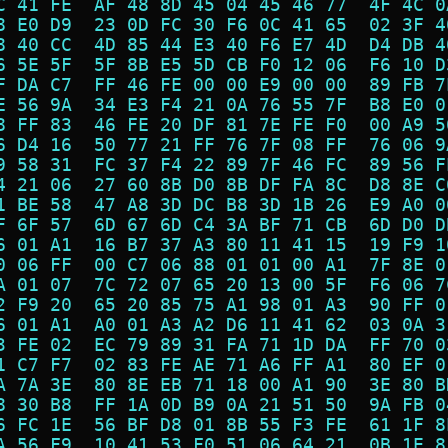
C 41 FE  AF 48 8D 45 04 45 46 77  4F 4C 0
8 E0 D9  23 0D FC 30 F6 0C 41 65  02 3F 4
8 40 CC  4D 85 44 E3 40 F6 E7 4D  D4 DB 4
6 5E 5F  5F 8B E5 5D CB F0 12 06  F6 10 D
F DA C7  FF 46 FE 00 00 E9 00 00  89 FB 7
E 56 9A  34 E3 F4 21 0A 76 55 7F  B8 E0 0
8 FF 83  46 FE 20 DF 81 7E FE F0  00 A9 5
6 D4 16  50 77 21 FF 76 7F 08 FF  76 06 9
9 58 31  FC 37 F4 22 89 7F 46 FC  89 56 F
4 21 06  27 60 8B D0 8B DF FA 8C  D8 8E C
1 BE 58  47 A8 3D DC B8 3D 1B 26  E9 A0 0
F 6F 57  6D 67 6D C4 3A BF 71 CB  6D D0 D
6 01 A1  16 B7 37 A3 80 11 41 15  19 F9 1
0 06 FF  00 C7 06 88 01 01 00 A1  7F 8E 0
A 01 07  7C 72 07 65 20 13 00 5F  F6 06 7
2 F9 20  65 20 85 75 A1 98 01 A3  90 FF 0
6 01 A1  A0 01 A3 A2 D6 11 41 62  03 0A 3
3 FE 02  EC 79 89 31 FA 71 1D DA  FF 70 0
1 C7 F7  02 83 FE AE 71 A6 FF A1  80 EF 0
A 7A 3E  80 8E EB 71 18 00 A1 90  3E 80 B
8 30 B8  FF 1A 0D B9 0A 21 51 50  9A FB 0
6 FC 1E  56 BF D8 01 8B 55 F3 FE  61 1F 8
A 56 F9  10 41 53 F0 51 06 64 21  0B 1E 8