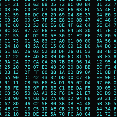
2 1F 21  C8 63 B8 D5 72 8C 00 B4  31 22 7
0 08 F6  C0 E2 C7 A0 B2 F6 63 EC  AA 4E C
3 21 59  8E DC C5 29 69 04 8E 37  64 E0 D
E C0 26  00 C4 7F 5E E8 26 8B 47  4C 48 C
4 4E C0  23 53 60 E6 8E 4F 62 C4  5E E4 7
B 8C 8A  B7 A2 E6 FF 76 E4 5B 30  91 7E D
3 71 53  41 D2 90 5E 30 D1 F2 FF  76 F0 5
9 C1 73  01 5A 83 C7 A0 01 00 00  BA 56 A
0 B4 10  4B 5A C0 15 88 C9 12 D0  A4 D0 1
1 51 BA  26 02 52 BB DF 26 01 53  BB 4B 0
B D2 22  BE AD 60 39 D0 6D 31 15  5B E3 8
2 9A 2A  07 CA CA 20 7B 08 96 1A  12 95 4
5 25 20  7E 07 E2 48 30 20 B8 BB  EC F2 4
2 D3 13  2F FF 00 B8 1A 0D B9 0A  21 8B F
C 5A 90  D1 42 43 32 DD D0 C7 46  EE 9E C
3 91 11  C8 95 E6 FA D1 95 02 DA  97 06 0
F 8B FE  8B 9F F3 8E C1 8E DA F5  0D 05 1
B C0 50  50 8A A1 52 F6 0A 21 E7  2C D9 2
F C8 90  A4 CB 92 2A 08 D2 94 FB  50 31 D
D A2 8D  46 C2 5F B0 36 DB F4 48  5B 30 5
0 4E C2  16 C5 10 AE CB 16 51 F0  A4 3A F
A 62 10  B8 DE 2E 5A 70 FC A0 64  61 72 0