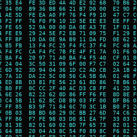
C 35 E4  FE 3D ED 4A 4D E2 02 68  70 B6 2
F 04 00  89 36 B8 66 21 B7 D0 00  E2 9D F
1 AE 5D  FE EA A0 FF 76 F4 F9 10  47 C7 C
3 F2 FF  76 F0 F9 10 1D 5E EE E3  EE FF 7
0 FE 65  52 9A 00 00 DA 0E A3 7E  1F 01 8
4 FE E9  29 24 5E F2 EB 71 09 75  F1 29 E
A FF BF  10 DA 0E 9A B9 11 DA FD  0E 62 2
A B5 FB  13 F4 FC 25 F4 FC 37 F4  FC 49 A
A F4 FC  CA F4 FC 7B FE 4F F1 7A  01 F6 0
E BA F4  20 97 71 A0 BA F4 F5 40  CF 01 8
7 24 04  3C 50 31 09 6F 00 F7 C7  02 64 2
E 6D 92  3D 94 04 36 1D C2 AD CB  2A 1B 4
D 7A 1D  DA 22 5C 08 56 CA 5B 0A  01 46 F
4 ED 8B  D3 81 FE 56 23 61 8D 86  78 B6 D
2 B0 FF  0C CC 2F 40 AC D3 C8 FF  41 2D 5
A 6E 26  82 22 62 8D 86 FF F6 FE  8D 8E F
0 C4 5B  11 62 8C D8 B9 03 FF 00  BF B6 0
F FF 85  B3 9F 71 84 6C 70 3C 1B  B0 F1 2
F 0B 03  B8 BD 60 29 0C BB 27 6D  74 C6 2
A FF 86  F7 FE 98 03 D0 81 EA 7F  33 03 D
0 81 3E  82 01 60 02 BD 7F 65 73  82 01 2
6 64 BB  20 04 A3 8C 54 F0 89 8C  F6 82 7