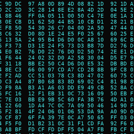
C 9D DC  97 A8 0D 89 4D 08 82 1D  92 1D A
D 2C 2D  3C 28 14 8E E2 8A 4D 2D  04 5E 2
1 8B 46  FF 0A 05 11 00 50 C4 7E  0E 1A 3
3 0E CB  D1 62 50 44 B5 10 CB D1  28 21 B
E F8 50  54 30 26 C7 04 00 2A 50  47 44 0
B C6 32  D0 8D 1E 24 E5 F0 25 67  60 25 E
5 13 5A  24 95 B4 D6 D0 0C A8 10  69 6C B
6 F3 73  D3 1E 24 F5 73 D3 B8 7D  D2 76 D
4 E0 B2  76 D0 22 76 D0 D2 50 74  2E E1 D
1 F6 44  24 02 32 D0 A2 58 30 04  D5 E7 9
F 31 18  BB E2 50 C4 D6 D0 E5 32  DB BD E
4 8E C3  66 00 97 CD A7 CD 28 8B  9F C8 0
2 F2 AD  CC 51 03 78 C3 8D 47 02  60 75 C
0 C3 A4  87 B0 68 83 8D 69 02 C4  81 98 8
D F9 8A  B3 A1 A6 03 DD E9 49 CB  52 8A C
6 FC 16  12 F1 EB 31 0C 73 16 09  50 EB F
C 7E 03  BB E9 9B 5C 60 FA 3B 76  4D A1 0
1 22 60  1D A4 7C 0C 7A 09 50 46  14 90 F
6 F2 81  4F 24 06 01 06 53 DA 9A  A0 9D 0
0 CF 87  6F FA 39 7E 0C A7 50 65  FF 03 0
4 F5 F0  D1 B2 31 0C 31 F1 CD FA  92 F6 0
B A8 BF  FD CF FD DF F5 04 A7 FB  FB CF B