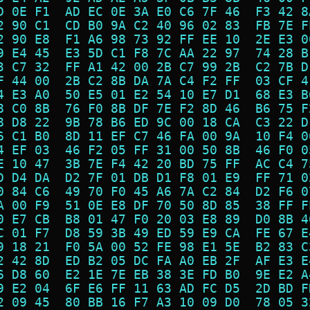
D 0E F1  AD EC 0E 3A E0 C6 7F 46  F3 42 8
2 90 C1  CD B0 9A C2 40 96 02 83  FB 7E F
2 90 E8  F1 A6 98 73 92 FF EE 10  2E E3 0
9 E4 45  E3 5D C1 F8 7C AA 22 97  74 28 B
3 C7 32  FF A1 42 00 2B C7 99 2B  C2 7B D
F 44 00  2B C2 8B DA 7A C4 F2 FF  03 CF 4
4 E3 A0  50 E5 01 E2 54 10 E7 D1  68 E3 B
8 C0 8B  76 F0 8B DF 7E F2 8D 46  B6 75 F
8 D8 22  9B 78 B6 ED 9C 00 18 CA  C3 22 D
6 C1 B0  8D 11 EF C7 46 FA 00 9A  10 F4 0
4 EF 03  46 F2 05 FF 31 00 50 8B  46 F0 0
E 10 47  3B 7E F4 42 20 BD 75 FF  AC C4 7
D D4 DA  D2 7F 01 DB D1 F8 01 E9  FF 71 0
0 84 C6  49 70 F0 45 A6 7A C2 84  D2 F6 0
A 00 F9  51 0E E8 DF 70 50 8D 85  38 FF F
0 E7 CB  B8 01 47 F0 20 03 E8 89  D0 8B 4
C 01 F7  D8 59 3B 49 ED 59 E9 CA  FE 67 E
9 18 21  F0 5A 00 52 FE 98 E1 5E  B2 83 C
2 42 8D  ED B2 05 DC FA A0 EB 2F  AF E3 E
6 D8 60  E2 1E 7E EB 38 3E FD B0  9E E2 A
9 E2 04  6F E6 FF 11 63 AD FC D5  2D BD F
2 09 45  80 BB 16 F7 A3 10 09 D0  78 05 3