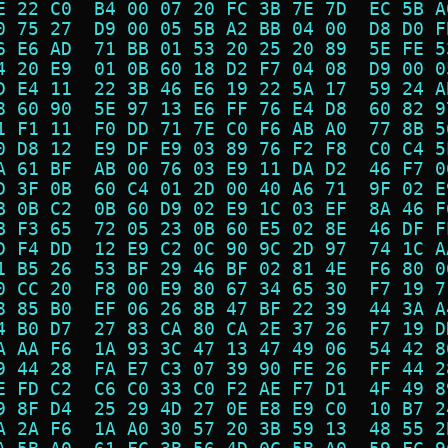
E 22 C0  B4 00 07 20 FC 3B 7E 7D  EC 5B A
0 75 27  D9 00 05 5B A2 BB 04 00  D8 D0 F
6 E6 AD  71 BB 01 53 20 25 20 89  5E FE 5
4 20 E9  01 0B 60 18 D2 F7 04 08  D9 00 0
D E4 11  22 3B 46 E6 19 22 5A 17  59 24 A
8 60 90  5E 97 13 E6 FF 76 E4 D8  60 82 9
1 F1 11  F0 DD 71 7E C0 F6 AB A0  77 8B 5
0 D8 12  E9 DF E9 03 89 76 F2 F8  C0 C4 5
A 61 BF  AB 00 76 03 E9 11 DA D2  46 F7 0
D 3F 0B  60 C4 01 2D 00 40 A6 71  9F 02 E
B 0B C2  0B 60 D9 02 E9 1C 03 EF  8A 46 F
B F3 65  72 05 23 0B 60 E5 02 8E  46 DF F
D F4 DD  12 E9 C2 0C 90 9C 2D 97  74 1C A
1 B5 26  53 BF 29 46 BF 02 81 4E  F6 80 0
0 CC 20  F8 00 E9 80 67 34 65 30  F7 19 7
8 85 B0  EF 06 26 8B 47 BF 22 39  44 3A A
4 B0 D7  27 83 CA 80 CA 2E 37 26  F7 19 D
A AA F6  1A 93 3C 47 13 47 49 06  54 42 8
9 44 28  FA E7 C3 07 39 90 FE 26  FF 44 2
E FD C2  C6 C0 33 C0 F2 AE F7 D1  4F 49 8
9 8F D4  25 29 4D 27 0E E8 E9 C0  10 B7 2
A 2A F6  1A A0 30 57 20 3B 59 13  48 55 2