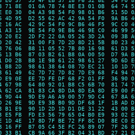
8 E0 37  55 4F EB 37 18 F6 32 8E  54 F0 8
8 71 8E  01 0A 78 74 8E E3 01 0B  64 74 5
E E0 30  04 A3 98 54 F0 98 01 B6  51 5D 0
6 4D 95  D2 55 62 AC 42 9A 54 F0  9A B6 4
2 16 AC  42 9C 54 F0 9C B6 46 F5  9C C0 4
1 A3 15  9E 54 F0 9E B6 46 9E C0  46 99 5
0 20 E2  2D F2 22 0A 05 26 3D 2A  09 3B A
0 20 42  31 00 F3 7D 2D 8D 21 5B  80 23 4
B 76 06  B8 11 05 52 7B 80 16 98  61 D3 5
6 13 B6  87 03 B2 61 B8 0A 00 50  D7 9A B
1 D0 2B  B8 1E 98 61 22 98 61 27  9D 6D E
1 B8 2D  98 61 38 64 08 7D EC 21  10 1D 7
8 61 49  62 7D 72 7D 82 7D E9 68  F4 94 7
D E9 0E  EE 7D FE DF 68 F2 01 FF  36 90 0
4 67 98  64 80 92 01 B8 C5 6B 70  81 74 7
A 62 CA  81 83 CA 8D DA 8D EA 8D  E9 00 F
4 9D 44  9D E9 A6 A9 00 57 9D C4  67 8A 6
D 26 9E  9D E9 3B B0 9D DF 68 1F  1B AD D
8 B1 E9  90 1D 2D 1D D1 DE 31 22  43 00 B
3 E5 FB  FD E3 56 79 65 04 B0 E9  93 02 E
E 1D 4E  17 8D 7F BE 72 FF 8C D0  8E C0 E
B 16 FF  B7 05 C4 5E FC 26 89 07  7F 26 8
0 33 B1  CB 9A 66 3F B2 04 31 BD  27 21 B