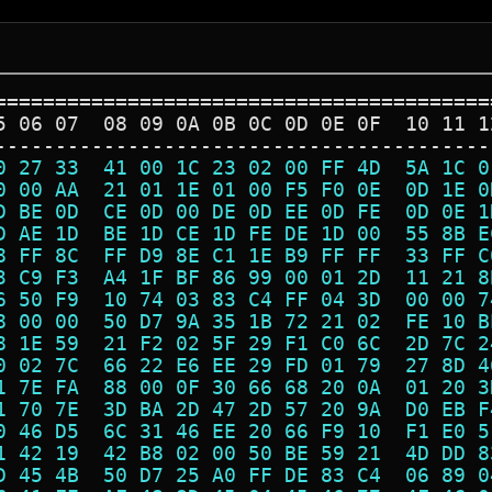
=========================================
5 06 07  08 09 0A 0B 0C 0D 0E 0F  10 11 1
-----------------------------------------
0 27 33  41 00 1C 23 02 00 FF 4D  5A 1C 0
0 00 AA  21 01 1E 01 00 F5 F0 0E  0D 1E 0
D BE 0D  CE 0D 00 DE 0D EE 0D FE  0D 0E 1
D AE 1D  BE 1D CE 1D FE DE 1D 00  55 8B E
8 FF 8C  FF D9 8E C1 1E B9 FF FF  33 FF C
3 C9 F3  A4 1F BF 86 99 00 01 2D  11 21 8
6 50 F9  10 74 03 83 C4 FF 04 3D  00 00 7
8 00 00  50 D7 9A 35 1B 72 21 02  FE 10 B
8 1E 59  21 F2 02 5F 29 F1 C0 6C  2D 7C 2
0 02 7C  66 22 E6 EE 29 FD 01 79  27 8D 4
1 7E FA  88 00 0F 30 66 68 20 0A  01 20 3
1 70 7E  3D BA 2D 47 2D 57 20 9A  D0 EB F
0 46 D5  6C 31 46 EE 20 66 F9 10  F1 E0 5
1 42 19  42 B8 02 00 50 BE 59 21  4D DD 8
D 45 4B  50 D7 25 A0 FF DE 83 C4  06 89 0