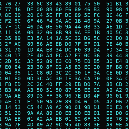
A 76 27  33 6C 33 43 89 01 75 50  51 B1 3
7 77 46  DE 00 8B 80 E6 89 46 B3  90 98 4
A 8E B0  20 C4 5E FF DE 89 5E FC  8C 46 F
E F2 8C  6F 46 F4 9A AC 1B 40 9A  27 0B 3
A 7F 1C  46 DA 0E 50 9A 44 0B 33  AE 1D 1
A 11 9A  0B 32 06 6B 93 9A FE 1B  40 5C 3
C 35 89  E3 5A 14 1A 5C 32 D6 5C  C2 D0 8
B 2F AC  89 56 AE EB D0 7F EF D1  7E 40 B
4 31 70  1D AA E8 34 DC F0 39 DA  FD 34 E
B 40 17  2F 40 A4 FC A2 F7 0C 36  39 44 8
E 2D 5C  32 52 89 E3 C0 75 E0 B5  30 E4 8
7 E0 E4  23 30 8F D2 A5 B3 EC 20  BF B8 0
0 04 35  11 C8 0D 3C 2C 30 1F 3A  CE 0D 3
A 01 E0  0D 3C AC 30 1F 3A CA 70  0F 3A C
1 F8 ED  2C 2C 40 FF 29 EB D0 7A  8B CB 2
5 B3 AA  A3 50 51 50 87 D5 EE 02  A9 A2 9
0 9A AE  89 D3 FF 36 96 7E D0 4F  96 01 9
0 AE C1  E1 50 9A 29 89 D4 61 D5  42 06 2
4 14 53  C5 44 A9 A2 90 01 9B D1  E0 E3 4
6 51 20  9A AA 89 D0 EB D0 EB 01  EB D0 6
1 9A EB  01 A2 AA EB 01 82 6F 53  BB 76 5
B 9A 7F  4D A9 A2 9C 95 4D 83 3E  A9 9E A