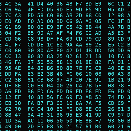
B 4C 3A  41 D4 40 36 48 F7 BD E9  6C C1 2
6 C6 9A  4F FD D5 9D E5 9D F5 9D  05 AD 1
D 7C A3  FD 58 C0 86 AB 2D 68 C0  12 98 A
D E0 AD  F0 AD 00 BD C6 9A A3 05  FC 1F B
E 61 B9  80 00 E9 BF C5 42 8B 44  4A 7B B
B 04 F2  B5 9D A7 AF F4 F6 C2 AD  A5 E3 F
C CD 06  C8 98 DF FA 69 CD 79 CD  89 CD 9
E 41 F7  CD DE 1C E2 9A AA 89 2E  E5 C2 B
7 C0 60  30 80 AF E0 42 D1 4B DD  5B DD 6
5 CC 13  80 82 83 25 02 61 21 18  10 FA 8
B 46 FA  37 50 52 58 12 01 8E 82  FA 01 1
5 95 AE  84 8D B6 80 8B 7E F2 C3  40 DE B
E DD FA  E3 E2 3B 46 FC 06 10 08  00 A3 8
C C2 3B  81 CB 68 97 49 20 7E 91  1B 21 9
F DF 8E  C0 E9 04 00 26 C4 7B 5F  08 78 F
0 A6 ED  B6 ED C6 ED D6 ED E6 ED  F6 ED 0
6 12 EF  40 8B 56 FC 69 F3 AB 52  74 FD 3
6 EB 30  FA B7 F3 C3 10 8A 7A F5  CD C9 F
0 62 70  FC C4 10 B3 F0 D8 8E C0  26 81 3
0 8B 47  3A 48 31 36 95 E3 41 9D  C9 97 D
C 1D 3A  AC 11 06 50 50 FE 8B F7  93 60 B
4 49 00  2D E5 F8 58 21 57 61 B0  60 21 6