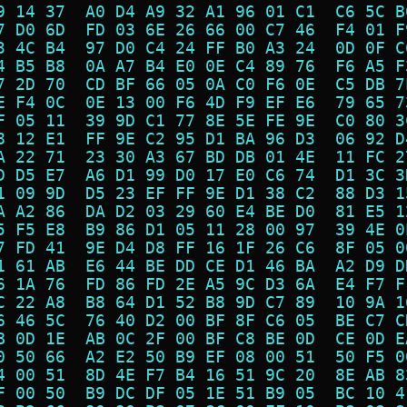
9 14 37  A0 D4 A9 32 A1 96 01 C1  C6 5C B
7 D0 6D  FD 03 6E 26 66 00 C7 46  F4 01 F
3 4C B4  97 D0 C4 24 FF B0 A3 24  0D 0F C
4 B5 B8  0A A7 B4 E0 0E C4 89 76  F6 A5 F
7 2D 70  CD BF 66 05 0A C0 F6 0E  C5 DB 7
E F4 0C  0E 13 00 F6 4D F9 EF E6  79 65 7
F 05 11  39 9D C1 77 8E 5E FE 9E  C0 80 3
8 12 E1  FF 9E C2 95 D1 BA 96 D3  06 92 D
A 22 71  23 30 A3 67 BD DB 01 4E  11 FC 2
D D5 E7  A6 D1 99 D0 17 E0 C6 74  D1 3C 3
1 09 9D  D5 23 EF FF 9E D1 38 C2  88 D3 1
A A2 86  DA D2 03 29 60 E4 BE D0  81 E5 1
5 F5 E8  B9 86 D1 05 11 28 00 97  39 4E 0
7 FD 41  9E D4 D8 FF 16 1F 26 C6  8F 05 0
1 61 AB  E6 44 BE DD CE D1 46 BA  A2 D9 D
6 1A 76  FD 86 FD 2E A5 9C D3 6A  E4 F7 F
C 22 A8  B8 64 D1 52 B8 9D C7 89  10 9A 1
6 46 5C  76 40 D2 00 BF 8F C6 05  BE C7 C
B 0D 1E  AB 0C 2F 00 BF C8 BE 0D  CE 0D E
0 50 66  A2 E2 50 B9 EF 08 00 51  50 F5 0
4 00 51  8D 4E F7 B4 16 51 9C 20  8E AB 8
F 00 50  B9 DC DF 05 1E 51 B9 05  BC 10 4