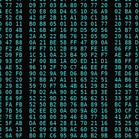
A 77 20  D9 37 03 EA 80 70 77 20  CB 37 0
4 EC 54  C0 E8 08 D4 65 10 26 A9  02 BA 0
F 52 CB  42 8F 2B 15 A1 30 C1 38  11 43 0
D 60 11  B0 B8 05 01 10 C3 01 77  20 77 9
7 E0 4B  A1 6B 4F 16 F0 D5 90 56  25 B7 0
D 20 64  2A A5 22 B6 76 12 05 9D  20 61 A
9 47 B8  0A 21 BE 58 FF 47 B9 0A  21 8B D
0 F2 AE  FF F7 D1 2B F9 87 FE 1E  06 FF 1
C D9 FB  1C 51 0A 23 B4 90 F2 F7  AE 4F 5
9 93 DF  2F 00 B8 1A 0D ED 11 D1  8B FF F
1 AE 52  96 19 2F 70 C7 46 EE FE  3B F0 D
1 02 F0  90 02 9A 9E D6 B0 9A F9  7E D6 B
0 9C 20  57 B8 A7 A1 11 65 22 51  4A B6 E
0 29 82  59 70 F7 9A 4B 61 29 82  8D 46 E
5 00 83  79 D2 AA 90 8C 51 83 3E  12 37 7
2 E4 9F  52 22 9D 32 6D 56 62 51  33 5F 3
2 FA FB  52 50 B2 B0 76 BA 89 56  BC FA 1
9 7B 56  BC EE E0 0A 00 9A 6D 16  30 CF C
2 7E E5  61 08 00 39 46 E8 77 36  41 AF C
C 5F AB  DA 0E 64 28 E1 70 21 16  75 25 0
3 5A 13  1C 09 C8 3B AC 60 52 E8  03 0A 8
C 6A 9F  B0 87 C6 95 9A A8 B2 9B  88 D6 9