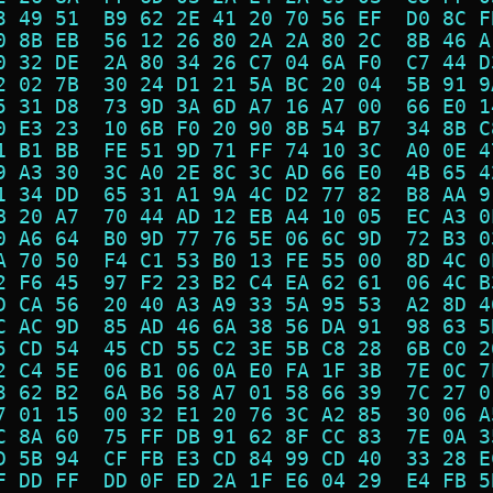
3 49 51  B9 62 2E 41 20 70 56 EF  D0 8C F
0 8B EB  56 12 26 80 2A 2A 80 2C  8B 46 A
0 32 DE  2A 80 34 26 C7 04 6A F0  C7 44 D
2 02 7B  30 24 D1 21 5A BC 20 04  5B 91 9
5 31 D8  73 9D 3A 6D A7 16 A7 00  66 E0 1
0 E3 23  10 6B F0 20 90 8B 54 B7  34 8B C
1 B1 BB  FE 51 9D 71 FF 74 10 3C  A0 0E 4
9 A3 30  3C A0 2E 8C 3C AD 66 E0  4B 65 4
1 34 DD  65 31 A1 9A 4C D2 77 82  B8 AA 9
B 20 A7  70 44 AD 12 EB A4 10 05  EC A3 0
0 A6 64  B0 9D 77 76 5E 06 6C 9D  72 B3 0
A 70 50  F4 C1 53 B0 13 FE 55 00  8D 4C 0
2 F6 45  97 F2 23 B2 C4 EA 62 61  06 4C B
D CA 56  20 40 A3 A9 33 5A 95 53  A2 8D 4
C AC 9D  85 AD 46 6A 38 56 DA 91  98 63 5
5 CD 54  45 CD 55 C2 3E 5B C8 28  6B C0 2
2 C4 5E  06 B1 06 0A E0 FA 1F 3B  7E 0C 7
3 62 B2  6A B6 58 A7 01 58 66 39  7C 27 0
7 01 15  00 32 E1 20 76 3C A2 85  30 06 A
C 8A 60  75 FF DB 91 62 8F CC 83  7E 0A 3
D 5B 94  CF FB E3 CD 84 99 CD 40  33 28 E
F DD FF  DD 0F ED 2A 1F E6 04 29  E4 FB 5