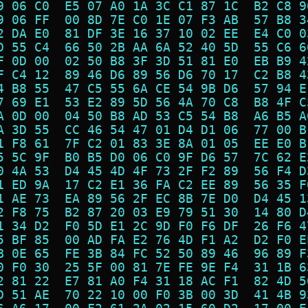
9 06 C0  E5 07 A0 1A 3C C1 87 1C  B2 C8 9
9 06 FF  00 8D 7E C0 1E 07 F3 AB  57 B8 3
2 DA E0  81 DF 3E 16 37 10 02 EE  E4 C0 0
D 55 C4  66 50 2B AA 6A 52 40 5D  55 C6 6
F 0D 00  02 50 B8 3F 3D 51 81 E0  EB B9 4
F C4 12  89 46 D6 89 56 D6 70 17  C2 B8 4
4 B8 55  47 C5 55 6A CE 54 9B D6  57 94 E
7 69 E1  53 E2 89 5D 56 4A 70 C8  B8 4F C
A 0D 00  04 50 B8 AD 53 C5 54 B8  A6 B5 A
A 3D 55  CC 46 54 47 01 D4 D1 06  77 00 B
1 F8 61  7F C2 01 83 3E 8A 01 05  EE E0 B
5 5C 9F  B0 B5 D0 06 C0 9F D6 57  7C 62 E
0 4A 53  D4 45 4D 4F 73 2F F2 89  56 F4 D
1 ED 9A  17 C2 E1 36 FA C2 EE 89  56 35 F
1 AE 73  EA 89 56 2F EC 8B 7E D0  D4 45 1
2 F8 75  B2 87 20 03 E9 79 51 30  14 80 D
1 34 D2  F0 5D E1 2C 9D F0 F6 DF  26 F6 4
5 BF 85  00 AD FA E2 76 4D F1 A2  D2 F0 E
B 0E 65  FE 3B 84 FC 52 50 89 46  96 89 F
0 F0 30  25 5F 00 81 7E FE 9E F4  31 1B 6
2 81 22  E7 81 A0 F4 31 18 AC F1  82 4D 5
D 51 AE  70 22 10 00 F0 3B 00 3D  41 4B 9