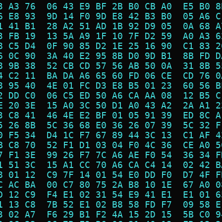
3 A3 76  06 43 E9 BF 2B B0 CB A0  E5 B0 8
6 E8 93  9D 14 F0 9D E8 42 B3 B0  05 A6 C
1 41 B1  28 A2 51 AD 1B 92 D9 05  0A 68 A
3 FB 19  13 5A A9 1F 10 7F D2 59  A0 A3 6
8 C5 D4  0F 90 85 D2 1E 25 16 90  C1 83 2
6 0C 90  3A 40 E2 95 8B D0 9D B1  8B FD D
8 9B 38  52 CB CD 57 56 AB 50 0A  31 8B 5
4 C2 11  BA DA A6 65 60 FD 06 CE  CD 76 0
8 95 40  4E 01 FC D3 E8 B5 01 23  60 56 B
2 DD C0  06 C5 ED 50 A6 CA AA 08  12 B5 C
E 20 3E  15 A0 3C 50 D1 A0 43 A2  2A A1 2
3 C8 41  46 4E E2 BF 01 05 91 39  ED 8C A
5 26 8B  5C 36 68 E0 36 26 07 39  5C 32 F
0 F5 34  D4 1C F7 67 89 44 3C 13  C1 AF 4
B C8 70  52 F1 D1 03 04 F0 4C 36  CE A0 5
7 F1 3E  99 26 F7 7C A6 AE F0 54  36 34 F
1 51 3C  15 A1 CC 70 A6 CA C4 14  02 42 B
8 01 12  C9 7F 14 01 54 E0 DD F0  D7 4F F
C AC BA  00 C7 80 75 2A B8 10 1E  67 A0 0
D 12 C9  F4 E1 02 31 54 E9 41 E1  E1 01 6
1 13 C8  7B 52 E1 02 B8 58 FD F7  09 58 E
3 02 A7  F6 29 B1 F2 4A 15 2D 15  5B C0 9