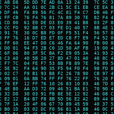
E AB D8  5D DD 7E AD 0A 13 24 39  7C 5C 3
0 7C 24  AA 01 0C 2B C1 5C E1 EB  CE EA 8
9 DF 46  FA 89 56 FC 4C 81 F4 C7  DB 46 F
1 FF CB  76 F4 76 81 7A 89 30 7E  82 F4 4
1 CD 00  61 E0 DE D3 E0 39 41 B8  03 2F 8
0 CC FD  92 8B C7 03 FE D1 40 57  8B 4E 1
D 91 7E  30 0C B8 FD 0F F5 51 F4  56 57 8
0 FF 76  16 D7 ED E7 ED C8 F7 E9  F4 52 0
6 FF 60  EE 47 D0 C6 46 FA 64 90  FB 00 8
5 D0 01  94 F3 2B C0 1D 50 AF FB  19 00 4
E 6F 06  80 3F 5C BA F2 E9 05 3A  41 93 2
B C3 A0  40 5B 20 27 8D 47 01 A0  40 8C 4
E F7 7C  04 FE F7 53 8B F8 89 7E  F6 89 5
C 5E 92  F4 64 90 35 F5 94 F0 F4  98 FD 8
D 02 C7  F9 B1 93 B8 F2 26 78 90  CB 97 4
A 09 01  0A BB 74 FF FF 76 22 FF  76 20 F
F 76 EF  12 FF 76 10 26 83 10 03  46 7D 0
8 4E 80  AA D3 72 09 46 51 BA E1  70 90 4
6 32 D0  30 03 91 FB 8E 5E 12 92  46 08 C
C E2 12  B4 B7 F8 8B 5D 56 E2 A2  89 44 0
D 7F 1A  20 4F 06 67 70 89 45 59  40 37 5
0 B0 1D  03 02 DC F0 56 81 1A 8B  46 0C F