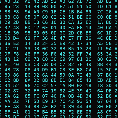
2 AD 32  AD 42 AD 52 AD 62 AD 72  AD 82 A
C 85 23  14 B9 08 00 F7 51 51 50  1D C1 8
8 8B F8  9A A0 C9 1B CE 1B B4 89  7C 26 A
1 8B C8  05 0F 60 C2 12 51 BE 66  C0 0E 8
4 29 2D  BB 13 C6 10 30 CA 12 E2  1A B0 D
7 32 48  BD 12 6F D1 40 EA E6 14  40 CA 1
C 1E 30  95 BD 05 0D 6C 2D CB B8  6C 1D D
5 00 D4  C1 FF 36 4E 47 E7 FF 36  4C 8E D
3 36 E3  14 30 2F 35 E9 42 17 34  A5 56 1
A D1 21  33 D8 0C 32 8B B5 13 23  11 9A A
3 DF F8  48 FF 36 F6 42 32 FF 74  65 3A 6
2 40 12  C9 7B C0 30 C9 97 81 3C  80 C2 7
8 E1 40  D3 C3 AB D4 C7 82 7F 49  8B 44 3
D 4B 28  D8 40 D9 B1 C3 3E B8 C4  15 3C B
2 8D 86  E6 D2 6A 44 59 0A 72 43  87 B0 1
D C2 8D  8A D2 8B 8D E1 84 85 43  ED AB B
D 34 52  96 7C C2 57 1A B0 02 18  18 3D 3
0 02 87  32 FF 74 19 32 4E 39 4D  64 DE 2
0 5A 62  85 FC 07 40 FA 0B 4D 34  52 B8 A
C AA 32  7F 5D E9 17 7C 42 93 54  67 04 F
2 FE A8  34 8B AE B2 10 39 44 48  80 F0 2
2 BF 41  01 CF B4 B5 52 F2 EE 03  A8 C9 7
D 75 BF  03 07 87 95 63 12 88 59  52 F2 9