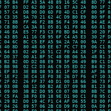
B 56 B4  FF A3 5A 48 89 16 5C 48  8D 77 4
7 07 83  D2 62 80 1D 61 E7 A3 2A  B0 1F 2
0 57 C4  D8 00 D0 6D F0 4D C1 CF  00 9F 8
3 C3 35  5A 70 21 62 4C D9 B0 E9  B0 9F 8
3 71 8B  FF 46 F2 8B 56 F4 39 46  84 AE A
0 C8 B0  CA 3A 81 05 81 61 F8 08  60 81 B
9 46 EA  E5 77 F3 C3 F0 BD B4 B1  30 20 F
8 43 B5  A1 16 C8 95 6F C4 A5 E3  30 2F D
C 04 6C  BC C5 EF A5 9A 2A 7A 00  9A 77 A
3 40 8D  80 48 60 EE 67 FC C7 E9  06 C1 B
A 64 83  02 49 16 51 C2 F0 A4 28  1F D1 9
F D0 37  00 A1 BF 5C 48 0B 06 5A  48 B1 3
B B2 B2  0D D2 08 E9 78 5F D6 49  B9 C1 D
0 B8 98  02 C2 D3 A6 C9 D5 ED D2  84 B2 D
1 EF 83  3E 88 08 93 81 1F 00 83  AF 36 B
F 1E F2  3E C4 1E F0 3E 26 D7 F6  47 10 3
7 2F 02  26 FF 37 40 D1 00 18 66  36 73 F
9 03 0B  08 12 00 B2 AE D7 09 98  81 23 B
1 09 00  3B B2 D0 95 C0 07 0B 00  8B 7C B
F C5 FA  38 F0 E9 18 9E D1 90 C1  F8 95 C
A 29 B2  D0 19 4C F1 C4 AF D6 55  E3 00 F
F 04 26  89 57 06 2B C0 D9 F0 D5  0A D9 F