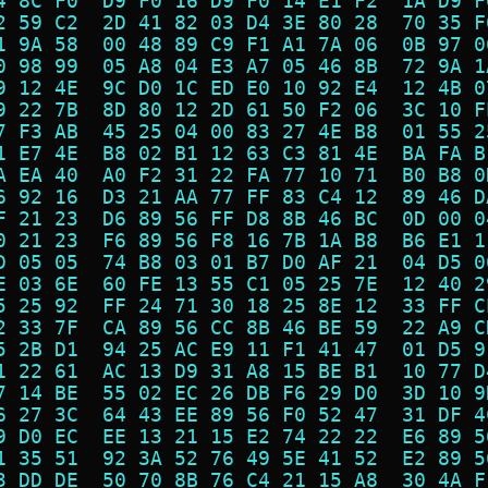
4 8C F0  D9 F0 16 D9 F0 14 E1 F2  1A D9 F
2 59 C2  2D 41 82 03 D4 3E 80 28  70 35 F
1 9A 58  00 48 89 C9 F1 A1 7A 06  0B 97 0
0 98 99  05 A8 04 E3 A7 05 46 8B  72 9A 1
9 12 4E  9C D0 1C ED E0 10 92 E4  12 4B 0
9 22 7B  8D 80 12 2D 61 50 F2 06  3C 10 F
7 F3 AB  45 25 04 00 83 27 4E B8  01 55 2
1 E7 4E  B8 02 B1 12 63 C3 81 4E  BA FA B
A EA 40  A0 F2 31 22 FA 77 10 71  B0 B8 0
6 92 16  D3 21 AA 77 FF 83 C4 12  89 46 D
F 21 23  D6 89 56 FF D8 8B 46 BC  0D 00 0
0 21 23  F6 89 56 F8 16 7B 1A B8  B6 E1 1
D 05 05  74 B8 03 01 B7 D0 AF 21  04 D5 0
E 03 6E  60 FE 13 55 C1 05 25 7E  12 40 2
5 25 92  FF 24 71 30 18 25 8E 12  33 FF C
2 33 7F  CA 89 56 CC 8B 46 BE 59  22 A9 C
5 2B D1  94 25 AC E9 11 F1 41 47  01 D5 9
1 22 61  AC 13 D9 31 A8 15 BE B1  10 77 D
7 14 BE  55 02 EC 26 DB F6 29 D0  3D 10 9
6 27 3C  64 43 EE 89 56 F0 52 47  31 DF 4
9 D0 EC  EE 13 21 15 E2 74 22 22  E6 89 5
1 35 51  92 3A 52 76 49 5E 41 52  E2 89 5
3 DD DE  50 70 8B 76 C4 21 15 A8  30 4A F