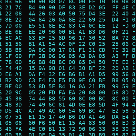
B B3 66  90 90 B8 07 8C 00 EF 10  B8 08 8
B 21 7C  B4 90 90 DF 83 3E D2 05  FF 4E C
4 22 08  4A 26 03 A0 50 75 D4 3E  22 40 4
9 8E 22  04 84 26 0A 8E 22 69 25  D4 F1 0
6 7D 00  E5 51 8E B2 83 C4 0C EE  12 FD 0
6 BE 6E  EE 20 96 00 B1 A1 B3 D6  0F 21 F
4 EC AC  63 BF 25 8D 96 17 30 52  BA 72 8
1 51 56  B1 A1 54 AC 0F 22 C0 25  25 06 C
0 5B B8  9A 8C 00 17 01 F1 31 CD  7C 31 B
8 1F 00  FF 2B 06 D6 05 A3 DA 05  A3 FF D
F 78 00  56 B8 4B 8C 00 65 D4 50  7E E2 1
6 F4 40  15 9A 98 01 C4 30 BF 22  20 AB 1
0 E6 A1  DA F4 32 E6 B6 B1 A1 D5  99 56 8
1 B2 9D  C3 E4 E3 E5 E8 9E C0 BF  B8 05 0
7 BF 00  53 8D 5E B4 16 0A 21 FB  99 59 E
6 20 9C  05 20 FD FA EA 20 68 00  56 8D 7
0 45 38  74 44 B8 55 60 8C 00 BC  8C 00 F
8 48 3D  74 49 6C 81 4D 0E E8 5D  4F 94 4
9 D5 4C  A7 49 AC 60 54 69 BC 47  E2 58 5
3 07 51  E1 15 17 40 B6 DD A1 46  DA E4 1
1 05 08  60 F6 50 E1 15 A4 83 50  08 ED 3
B 46 FA  4E C0 B1 13 72 90 06 33  5B 30 E
5 00 38  D1 DF D4 35 01 41 3D B9  95 82 B