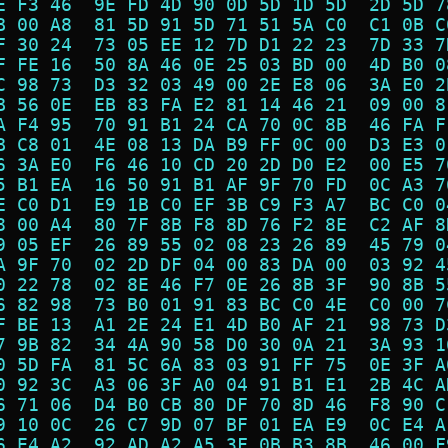
E F3 46  9E FD 4D 90 0D 5D 1D 5D  2D 5D 7
B 00 A8  81 5D 91 5D 71 51 5A C0  C1 0B C
F 30 24  73 05 EE 12 7D D1 22 23  7D 33 7
F FE 16  50 8A 46 0E 25 03 BD 00  4D B0 0
C 98 73  D3 32 03 49 00 2E E8 06  3A E0 2
B 56 0E  EB 83 FA E2 81 14 46 21  09 00 8
A F4 95  70 91 B1 24 CA 70 0C 8B  46 FA F
B C8 01  4E 08 13 DA B9 FF 0C 00  D3 E3 0
6 3A E0  F6 46 10 CD 20 2D D0 E2  00 E5 7
5 B1 EA  16 50 91 B1 AF 9F 70 FD  0C A3 7
E C0 D1  E9 1B C0 EF 3B C9 F3 A7  BC C0 0
8 00 A4  80 7F 8B F8 8D 76 F2 8E  C2 AF 8
9 05 EF  26 89 55 02 08 23 26 89  45 79 0
A 9F 70  02 2D DF 04 00 83 DA 00  03 92 4
0 22 78  02 8E 46 F7 0E 26 8B 3F  90 8B 5
6 82 98  73 B0 01 91 83 BC C0 4E  C0 00 7
F BE 13  A1 2E 24 E1 4D B0 AF 21  98 73 D
7 9B 82  34 4A 90 58 D0 30 0A 21  3A 93 1
0 5D FA  81 5C 6A 83 03 91 FF 75  0E 3F A
0 92 3C  A3 06 3F A0 04 91 B1 E1  2B 4C A
6 71 06  D4 B0 CB 80 DF 70 8D 46  F8 90 C
9 10 0C  26 C7 9D 07 BF 01 EA E9  0C E4 A
6 E4 A2  92 AD A2 A5 3F 0B B3 8B  46 00 F