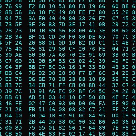
4 80 F8  CB 50 FC 81 8B F2 01 8B  76 F1 1
9 76 99  F2 88 10 53 80 E8 19 66  60 B8 6
2 8B 56  8A 10 FC 49 80 FE F7 80  55 28 8
4 04 73  3A E0 40 49 80 38 26 F7  C7 45 3
4 73 5F  3E 26 83 7D 3E 17 41 0B  29 72 C
5 28 73  10 1B 89 56 E8 00 45 3E  B8 60 8
9 2B 34  BF 01 CD D0 F0 80 DE 65  70 7C 3
4 5F 2A  26 88 01 0D 10 B2 DD C1  1C 4E 7
0 75 40  05 81 29 60 CF 20 76 FE  04 71 C
5 30 AE  50 30 7A A6 70 2E 91 69  3B 00 B
6 C7 00  01 00 BF 83 C3 02 41 39  4D FC 7
5 04 3F  8B C7 8C DA 16 1F 33 5D  43 5D 0
7 DB C4  76 02 D0 20 90 F7 BF 6C  34 26 3
D E3 76  06 BE 70 3B 28 88 10 89  56 F6 C
3 83 7C  34 CB 71 FF CB 00 8D 44  32 C7 4
0 39 7C  13 91 A6 EC 92 BF C4 5C  2A 26 8
0 BB 61  AB 51 03 44 10 DF 50 8B  4E FC 4
3 46 FE  02 47 C0 93 90 D0 06 FA  EF 90 0
7 21 26  FB 51 46 08 08 82 C7 21  FF 2C 6
1 04 10  70 D4 1B 92 91 0C 84 95  D0 19 9
C 31 71  2B 44 D5 38 0C 90 32 B6  A0 36 D
6 00 8D  75 55 01 82 56 1F 64 89  7E F8 2
1 CB 50  F6 4E 83 FE 02 17 41 E6  01 83 F