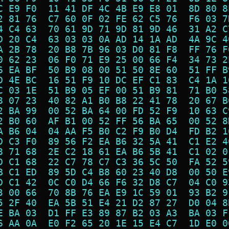
C E9 F0  11 41 DF 4C 4B E9 E8 01  8D 80 8
2 81 76  C7 60 0F 02 FE 62 C5 76  F6 03 7
4 C4 63  70 61 9D 71 9D 81 9D 46  31 A2 C
D 20 C4  63 03 03 0A AD 14 1A AD  4A 9C 4
A 2B 78  20 B8 7B 96 03 D0 81 F8  FF 76 F
0 62 23  06 F0 71 E9 25 00 66 F4  34 73 2
6 EA BF  50 B9 08 00 51 50 8E 60  51 FF B
D 4E BC  16 51 F9 10 DC EF C1 83  C4 1A 1
C 03 1E  51 B9 05 EF 00 51 B9 81  71 B0 5
8 07 23  40 82 A1 B0 B8 22 41 78  20 67 B
2 BA 99  00 52 BA 64 00 FD 52 F9  10 63 C
2 B0 60  AF B1 00 52 FF 56 BA 65  00 52 8
A B6 04  04 AA F5 B0 C2 F9 B0 D4  FD B2 1
D C3 F0  89 56 F2 EA B6 32 5A 41  C1 E2 4
8 71 68  2E C2 18 61 EA B6 5B 41  C1 02 0
D C1 68  22 C7 78 C7 C3 36 5C 50  FA 52 5
B C1 ED  89 5D C4 B8 60 23 40 D8  00 50 E
D C1 42  0C C0 D4 66 F6 32 D8 C7  04 C0 9
3 00 66  70 8B 76 EA E9 1C 59 01  93 B2 9
5 2F 40  EA 5B 51 E4 21 D2 87 27  D0 04 8
E BA 03  D1 FF E3 89 87 B2 03 A3  BA 03 F
6 AA 0A  E0 F2 65 20 1E 15 E4 C7  1D E0 0