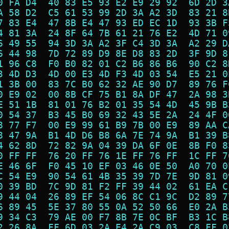
0 FA D4  40 83 E5 93 E2 E9 29 92  6D 2D 3
A 58 D2  C5 61 53 99 2D 3A A2 3D  83 21 8
7 83 E4  47 8B E4 47 93 ED EC 1D  93 3B F
4 81 3A  24 8F 64 7B 61 21 76 E2  4D 71 0
6 49 55  94 3D 3A A2 3F C4 3D 3A  A2 29 D
6 44 98  7D 72 89 D9 8E D8 83 2D  3F 9D 8
1 96 C8  F0 B0 82 01 C2 B6 86 B6  90 C2 8
3 4D D3  4D 00 E3 4D F3 4D 03 54  E5 21 0
1 3B 00  83 7C B0 62 32 AE 90 D7  89 76 F
0 E9 02  00 8B CF 75 B1 8A DF 47  2A 98 3
E 51 1B  81 01 76 B2 01 35 54 4D  45 9B B
0 54 37  B3 45 B0 69 32 43 5E 2A  24 4F 0
8 77 F7  00 E9 99 61 B9 7B 00 E9  89 AA C
8 47 9A  B1 4D D6 B8 6A 7E 74 9A  B1 39 B
4 62 8D  72 82 9A 04 39 DA 6F 0E  8B F0 8
0 FF FF  76 20 FF 76 1E FF 76 FF  1C FF 7
E 46 6F  F0 45 10 EF 03 46 0E 50  A0 70 0
C 54 E9  90 54 61 4B 35 39 7D 7E  9D 81 0
0 39 BD  7C 9D 81 F2 FF 39 44 02  61 EA C
9 44 04  26 89 EF 54 06 8C C1 9C  D2 89 7
6 89 45  5E 37 80 55 0A 52 50 66  E0 2A B
9 34 C3  79 AE 00 F7 8B 7E 0C BF  B3 1C B
2 26 8A  FF 6D 03 2A E4 2A C9 03  C8 FF 0