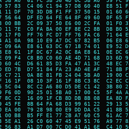
A 5B A0  61 FC 3B 56 4D 0C 5B A0  59 FC 9
0 57 83  C4 06 C1 94 57 D8 60 40  E8 51 F
1 11 DF  70 3D DB F1 FF 37 50 15  01 60 6
7 56 64  DF ED 64 FE 64 8F 49 60  0F 65 F
8 00 BB  2C 09 37 50 E6 00 2C FA  01 F0 3
D 11 7E  C0 FA BA 00 EF 8E C2 8B  D8 B0 5
0 17 F0  FF 76 FC D7 FF 76 FA C6  71 64 E
4 A1 0A  98 10 E9 A7 DC 67 82 B5  06 E8 6
C 09 6A  E8 61 63 DC 67 18 74 01  E9 52 D
B E8 61  1F DC 67 A2 0C 8A E8 61  0E DC 6
E 09 F4  C8 B0 C0 60 AE 4D 71 68  D3 6D 9
0 60 4C  D6 61 85 D3 FA 47 A1 3C  48 EC 7
D ED 7B  D7 51 84 FA 23 AD 4E AF  71 8B F
5 C7 21  0A 8E 81 FB 24 04 5B A0  19 00 C
F 16 1F  08 10 3F 16 1F 8B C3 8C  C2 EC C
5 5C 04  8C C2 A6 80 D5 DE C1 42  3B 80 2
9 F6 0D  90 25 01 5B A0 17 00 C5  5F 4A A
7 8C C2  16 09 1F CB 8D DB 8B 08  EA 8D F
9 45 FE  8B 64 FA 68 D3 99 61 22  29 13 5
0 EA 00  79 28 98 00 E9 DD DA C5  41 8B 5
1 00 B8  B5 FF E1 77 2B A7 60 C5  61 AC 7
3 5E A1  26 C0 60 47 45 E9 51 76  A9 77 8
2 56 83  A1 D7 00 7C D0 41 A1 6E  C4 10 5