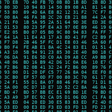
B 7D EB  7D 40 FB 7D 0B 8D 1B 8D  2B 8D 3
0 80 3D  10 94 83 14 50 B9 08 A1  81 14 B
7 53 80  89 4D 6A E8 82 12 31 F2  7C F7 8
F 00 8A  46 FA 3B 2C 20 EB 21 88  44 2A 6
A 21 F0  1B 5A 95 2A 51 64 9D 3E  ED 3E 0
E 01 53  80 23 5F E4 A3 97 0E 89  46 19 6
F E2 05  B0 07 05 B0 9C 80 94 83  FA FF 7
F 64 1A  11 E4 A3 17 A3 8D 41 FF  C2 B9 F
8 F7 D8  2B 46 5F FC D1 E8 03 46  5A 60 F
9 B0 F4  FE AB E1 8A 4C 24 83 E1  01 51 4
4 A3 10  5B 94 91 23 85 30 2E 40  B0 18 C
F 06 DA  91 E6 5D C0 AA D9 A8 CC  A9 BB F
A 48 06  BD 16 B9 42 D6 1C 0A E6  10 E7 C
B F2 B6  B2 0B 41 32 24 F2 B6 00  89 76 F
0 93 00  D1 20 DF C5 77 26 8A 04  EE F0 8
0 3C B0  EF 57 0D F7 00 80 3C 70  61 17 0
D 24 F1  55 D1 8A 07 88 46 FD F8  71 D1 B
2 5A 00  0C D7 1D E7 1D 52 C2 8A  46 0A 2
7 BD 47  BD 57 BB EC E1 69 BD 1E  79 BD 0
C A3 A9  3F EC 92 CA D5 D1 06 DD  C1 FA 8
D 5A ED  04 20 ED 30 E5 83 83 ED  F2 4D 0
D D3 ED  00 E3 ED F3 ED 03 FD 13  FD 23 F