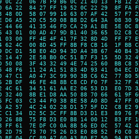
9 0C 22  06 7B F9 B6 0C 21 40 13  FB 12 2
0 6A 22  84 27 FF 19 52 0C 22 29  8F FA F
3 48 0D  58 07 99 16 63 07 AF 42  57 F7 2
E D6 A5  20 C5 50 08 B8 D2 64 3A  08 30 9
C 44 66  41 35 46 FD CA 29 A1 8E  5E 0C 8
6 43 01  00 AD 47 9D B1 40 36 65  D2 C8 C
1 03 00  FF 4E 4F 41 7F 32 8D 4D  FF F7 E
4 62 4C  00 8D 45 FF 8B F8 CB 16  1F BB C
9 DC D1  58 E0 4D 94 3D A4 3B 67  40 B4 3
2 14 47  2E 58 B0 0C 51 B7 F3 15  5D 32 4
D 50 08  3F 43 32 49 4E 74 25 60  BB C8 5
5 48 F6  11 24 A1 51 83 4D 93 41  04 EC D
0 47 C1  A0 47 3C 99 90 3B C6 62  77 80 5
6 2B DF  46 FE 48 8B C8 CD F0 7F  32 7F 4
2 4C 61  34 51 61 AA E2 06 53 D3  E0 7D 3
D 32 40  8B E1 D8 AA 50 88 70 66  61 9F 6
6 FC 03  C3 44 F0 38 8E 58 A0 8D  47 FF 0
5 A2 57  4C 24 02 28 D1 57 5F D2  C8 E2 9
C C1 34  D2 5C 3C FF 8B D3 D1 E3  89 76 F
0 26 8B  75 F8 D3 E0 B8 14 00 12  83 FF 1
8 FF 61  7E DF C0 0A 8B 56 ED 0C  57 42 4
3 2D 75  73 70 75 26 D3 E0 8B 52  F0 C0 8
0 BF 04  CC 89 A7 60 A3 B0 E7 50  9A B3 E