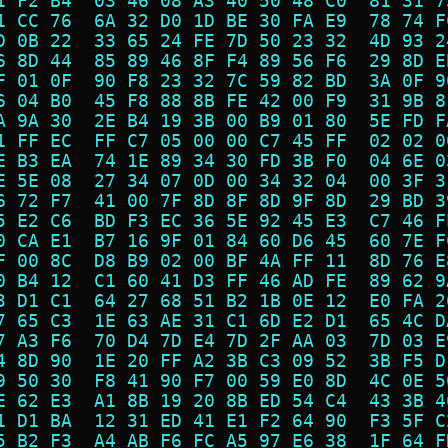
1 F2 B4  03 46 08 A3 40 50 48 C0  81 31 7
1 CC 76  6A 32 D0 1D BE 30 FA E9  78 74 F
D 0B 22  33 65 24 FE 7D 50 23 32  4D 93 2
6 8D 44  85 89 46 8F F4 89 56 F6  29 8D E
F 01 0F  90 F8 23 32 7C 59 82 BD  3A 0F 9
6 04 B0  45 F8 88 8B FE 42 00 F9  31 9B 8
A 9A 30  2E B4 19 3B 00 B9 01 80  5E FD F
1 FF EC  FF C7 05 00 00 C7 45 FF  02 02 0
E B3 EA  74 1E 89 34 30 FD 3B F0  04 6E 0
E 5E 08  27 34 07 0D 00 34 32 04  00 3F 3
6 72 F7  41 00 7F 8D 8F 8D 9F 8D  29 BD 3
5 E2 C6  BD F3 EC 36 5E 92 45 E3  C7 46 F
0 CA E1  B7 16 9F 01 84 60 D6 45  60 7E F
F 00 8C  D8 B9 02 00 BF 4A FF 11  8D 76 E
0 B4 12  C1 60 41 D3 FF 46 AD FE  89 62 9
3 D1 C1  64 27 68 51 B2 1B 0E 12  E0 FA 2
7 65 C3  1E 63 AE 31 C1 6D E2 D1  65 4C D
7 A3 F6  70 D4 7D E4 7D 2F AA 03  7D 03 E
4 8D 90  1E 20 FF A2 3B C3 09 52  3B F5 D
9 50 30  F8 41 90 F7 00 59 E0 8D  4C 0E 5
E 62 E3  A1 8B 19 20 8B ED 54 C4  43 3B 4
1 D1 BA  12 31 ED 41 E1 F2 64 90  F3 5F C
5 B2 F3  A4 AB F6 FC A5 97 E6 38  1F 64 F