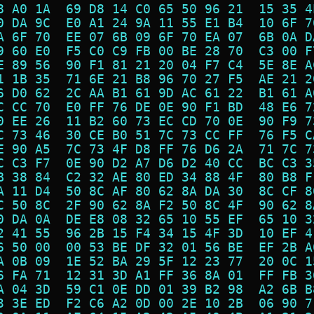
8 A0 1A  69 D8 14 C0 65 50 96 21  15 35 4
0 DA 9C  E0 A1 24 9A 11 55 E1 B4  10 6F 7
A 6F 70  EE 07 6B 09 6F 70 EA 07  6B 0A D
9 60 E0  F5 C0 C9 FB 00 BE 28 70  C3 00 F
E 89 56  90 F1 81 21 20 04 F7 C4  5E 8E A
1 1B 35  71 6E 21 B8 96 70 27 F5  AE 21 2
6 D0 62  2C AA B1 61 9D AC 61 22  B1 61 A
C CC 70  E0 FF 76 DE 0E 90 F1 BD  48 E6 7
0 EE 26  11 B2 60 73 EC CD 70 0E  90 F9 7
C 73 46  30 CE B0 51 7C 73 CC FF  76 F5 C
E 90 A5  7C 73 4F D8 FF 76 D6 2A  71 7C 7
C C3 F7  0E 90 D2 A7 D6 D2 40 CC  BC C3 3
B 38 84  C2 32 AE 80 ED 34 88 4F  80 B8 F
A 11 D4  50 8C AF 80 62 8A DA 30  8C CF 8
C 50 8C  2F 90 62 8A F2 50 8C 4F  90 62 8
0 DA 0A  DE E8 08 32 65 10 55 EF  65 10 3
2 41 55  96 2B 15 F4 34 15 4F 3D  10 EF 4
6 50 00  00 53 BE DF 32 01 56 BE  EF 2B A
A 0B 09  1E 52 BA 29 5F 12 23 77  20 0C 1
6 FA 71  12 31 3D A1 FF 36 8A 01  FF FB 3
A 04 3D  59 C1 0E DD 01 39 B2 98  A2 6B B
3 3E ED  F2 C6 A2 0D 00 2E 10 2B  06 90 7