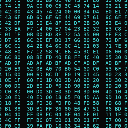
4 10 70  05 80 B9 01 46 73 0F E0  35 00 3
5 74 13  9A C0 00 C5 3C 45 74 14  03 21 E
0 42 00  43 45 74 24 00 00 34 D4  E0 E1 7
F 43 6F  6D 6D 6F 6E 44 69 07 61  6C 6F F
6 42 DF  2B 10 E4 8F 02 DF 2B 30  53 E4 0
F 33 EA  F7 14 00 E7 04 23 E2 32  E3 C8 1
E 01 1E  0B 00 BD 3F 72 5A 35 00  FE F3 C
0 D7 65  6C 2E EF D0 17 66 B0 50  72 DF 6
E 6C C1  64 2E 64 6C 6C 41 01 03  71 7E 5
7 48 F0  F7 12 58 91 E6 45 3C E1  06 00 0
F 6C 80  08 BE FD 40 E8 FF 4C 40  05 30 0
F AD 9F  AD AF AD BF AD CF AD DF  AD BF F
0 20 E9  52 0B A0 70 B0 54 6D C0  53 6F 7
A 15 00  00 6D BC D1 F0 19 01 45  80 23 3
1 0E 1F  60 F0 1D 00 2D A0 9D 20  2D 30 2
D 00 D0  2D E0 2D F0 2D 90 3D A0  3D 20 3
D C0 3D  00 D0 3D E0 3D F0 3D 00  4D 10 4
D 30 ED  40 ED 00 18 65 F0 4D AA  9D 10 5
D 18 FD  28 FD 38 FD F0 48 FD 58  FD 68 F
9 B1 38  3D B1 FF 36 80 E6 47 51  86 BD E
3 04 40  FF 0B EC 04 BF 04 EF 01  11 1F 0
5 4C FF  FF BC 07 E0 01 E0 01 FF  E7 00 0
6 F0 C9  39 FA FD 16 63 34 18 62  DB F0 0