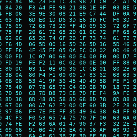
9 F3 A4  9C 23 F8 1C 33 98 21 C9  21 A1 9
1 84 20  F3 A4 FE 98 21 8B 1E 9F  03 BE 5
4 FB 06  3E 9E 30 08 21 E9 C7 44  DF 0A 9
E 63 6F  6D E0 1D D6 3D E6 3D FC  F6 3D F
1 75 69  72 65 73 20 FF 4D 69 63  72 6F 7
F 75 FF  20 61 72 65 20 61 6C 72  FF 65 6
1 62 6C  65 20 74 6F 20 1F 73 74  61 72 7
D F6 4D  06 5D 00 16 5D 26 5D 36  5D 46 5
D FE F6  4E 45 FF 05 0A FC 00 02  00 46 4
B 00 FD  1C 07 00 68 00 E4 00 F0  00 D7 F
D FD 19  FE F2 11 0C 02 00 0E 00  FF 88 0
E 80 0C  03 11 0B 00 30 1C CB 01  80 2B 6
2 3B 0A  80 F4 F1 00 00 17 83 62  68 63 5
4 6B 08  53 41 9F 56 45 4D 49 58  FE F1 0
5 75 40  07 78 65 72 C4 6D 08 7D  18 7D 2
8 7D 50  C8 7D D8 7D E8 7D FE F4  9A FC F
8 8D 38  8D 48 8D 58 8D 68 8D 78  8D 88 8
A 67 00  00 A7 62 FD 00 0F 60 3B  2F 28 0
2 97 B6  FF 7E FE FF 35 49 34 38  64 FF 0
0 4C F3  F0 53 65 74 75 70 7F 00  63 6A 0
0 74 FE  F2 63 6A 01 47 90 37 F3  32 2E 4
E 69 66  91 00 47 90 EA 67 16 AF  00 9D 1
0 BB 72  6A 4F 61 3B 2F 30 EF 80  A5 7F 2