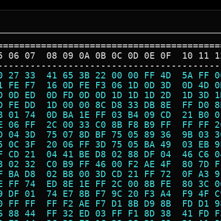
=========================================
5 06 07  08 09 0A 0B 0C 0D 0E 0F  10 11 1
-----------------------------------------
0 27 33  41 65 3B 22 00 00 FF 4D  5A FF 0
1 FE F7  16 0D FE F3 06 1D 0D 3D  0D 4D 0
D 0D ED  0D FD 0D 0D 1D 1D 1D 2D  1D 3D 1
D FE DD  1D 00 00 8C D8 33 DB 8E  FF D0 8
8 01 74  0D BA 1E FF 03 B4 09 CD  21 B0 0
E 06 FF  2C 00 33 C0 8B F8 B9 FF  FF FF 2
D 04 3D  75 07 8D BF 75 05 89 36  9B 03 3
5 0C 3F  20 06 FF 3D 75 05 BA 49  03 EB 9
F CD 21  04 41 BE D8 02 88 DF 04  46 C6 0
8 02 32  C0 B9 FF 46 00 F2 AE 4F  80 7D F
F BA D8  02 B8 00 3D CD 21 FF 72  0F A3 9
E FF 74  ED 8E 1E FF 2C 00 8B FE  80 3C 0
9 DF 01  74 E7 8B F7 9C 20 F3 A4  F9 4F C
0 FF FF  FF F2 AE F7 D1 8B D9 8B  FD D1 9
6 88 44  FF 32 ED 03 FF F1 8D 38  41 FD F