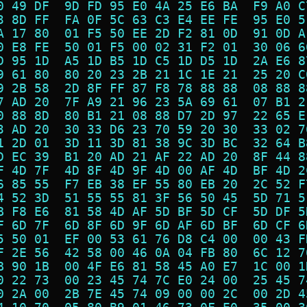
0 49 DF  9D FD 95 E0 4A 25 E6 BA  F9 A0 C
3 8D FF  FA 0F 5C 63 C3 E4 EE FE  95 E0 5
A 17 80  01 F5 50 EE 2D F2 81 0D  91 0D A
0 E8 FE  50 01 F5 00 02 31 F2 01  30 06 6
D 95 1D  A5 1D B5 1D C5 1D D5 1D  2A E6 8
9 61 80  80 20 23 2B 21 1C 1E 21  25 20 C
9 2B 58  2D 8F FF 87 F8 78 88 88  08 88 8
7 AD 20  7F A9 21 96 23 5A 69 61  07 B1 2
0 88 8D  80 B1 21 08 88 D7 2D 97  22 65 E
3 AD 20  30 33 D6 23 70 59 20 30  33 02 7
1 2D 01  3D 11 3D 81 38 9C 3D BC  32 64 B
D EC 39  B1 20 AD 21 AF 22 AD 20  8F 44 8
F 4D 7F  4D 8F 4D 9F 4D 00 AF 4D  BF 4D 2
6 85 55  F7 EB 38 EF 55 80 EB 20  2C 52 F
4 52 3D  51 55 55 81 3F 56 50 45  5D 71 5
B F8 E6  81 58 4D AF 5D BF 5D CF  5D DF 5
F 6D 7F  6D 8F 6D 9F 6D AF 6D BF  6D CF 6
5 50 01  EF 00 53 61 76 D8 C4 00  00 43 F
F 2E 56  42 58 00 46 0A 04 FB 80  6C 12 7
B 90 1B  00 4F E6 81 58 45 A0 E7  1C 00 1
0 22 73  00 23 45 74 7C E0 24 00  25 45 7
0 2A 00  2B 7E 45 74 09 00 00 2C  00 2D 4