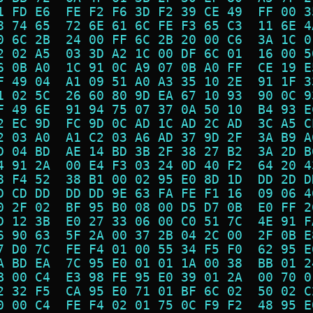
1 FD E6  FE F2 F6 3D F2 39 CE 49  FF 00 3
8 74 65  72 6E 61 6C FE F3 65 C3  11 6E 4
0 6C 2B  24 00 FF 6C 2B 20 00 C6  3A 1C 0
2 02 A5  03 3D A2 1C 00 DF 6C 01  16 00 5
6 0B A0  1C 91 0C A9 07 0B A0 FF  CE 19 E
F 49 04  A1 09 51 A0 A3 35 10 2E  91 1F 3
1 02 5C  26 60 80 9D EA 67 10 93  90 0C 9
F 49 6E  91 94 75 07 37 0A 50 10  B4 93 E
2 EC 9D  FC 9D 0C AD 1C AD 2C AD  3C A5 C
2 03 A0  A1 C2 03 A6 AD 37 9D 2F  3A B9 A
D 04 BD  AE 14 BD 3B 2F 38 27 B2  3A 2D B
4 91 2A  00 E4 F3 03 24 0D 40 F2  64 20 4
8 F4 52  38 B1 00 02 95 E0 8D 1D  DD 2D D
D CD DD  DD DD 9E 63 FA FE F1 16  09 06 4
0 2F 02  BF 95 B0 08 00 D5 D7 0B  E0 FF 2
D 12 3B  E0 27 33 06 00 C0 51 7C  4E 91 F
6 90 63  5F 2A 00 37 2B 04 2C 00  2F 0B E
7 D0 7C  FE F4 01 00 55 34 F5 F0  62 95 E
A BD EA  7C 95 E0 01 01 1A 00 38  BB 01 2
B 00 C4  E3 98 FE 95 E0 39 01 2A  00 70 0
2 32 F5  CA 95 E0 71 01 BF 6C 02  50 02 C
0 00 C4  FE F4 02 01 75 0C F9 F2  48 95 E