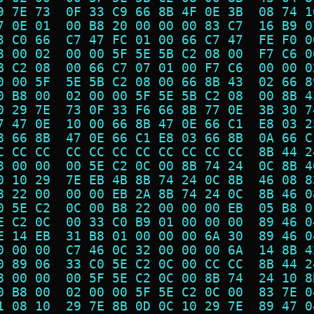
9 7E 73  0F 33 C9 66 8B 4F 0E 3B  08 74 1
7 0E 01  00 B8 20 00 00 00 83 C7  16 B9 0
3 C0 66  C7 47 FC 01 00 66 C7 47  FE F0 0
8 00 02  00 00 5F 5E 5B C2 08 00  F7 C6 0
B C2 08  00 66 C7 07 01 00 F7 C6  00 00 0
0 00 5F  5E 5B C2 08 00 66 8B 43  02 66 8
0 B8 00  02 00 00 5F 5E 5B C2 08  00 8B 4
0 29 7E  73 0F 33 F6 66 8B 77 0E  3B 30 7
7 47 0E  10 00 66 8B 47 0E 66 C1  E8 03 2
8 66 8B  47 0E 66 C1 E8 03 66 8B  0A 66 C
C CC CC  CC CC CC CC CC CC CC CC  8B 44 2
8 00 00  00 5E C2 0C 00 8B 74 24  0C 8B 4
0 10 29  7E EB 4B 8B 74 24 0C 8B  46 08 8
8 22 00  00 00 EB 2A 8B 74 24 0C  8B 46 0
0 5E C2  0C 00 B8 22 00 00 00 EB  05 B8 0
E C2 0C  00 33 C0 B9 01 00 00 00  89 46 0
E 14 EB  31 B8 01 00 00 00 6A 30  89 46 0
0 00 00  C7 46 0C 32 00 00 00 6A  14 8B 4
0 89 06  33 C0 5E C2 0C 00 CC CC  8B 44 2
8 00 00  00 5F 5E C2 0C 00 8B 74  24 10 8
0 B8 00  02 00 00 5F 5E C2 0C 00  83 7E 0
1 08 10  29 7E 8B 0D 0C 10 29 7E  89 47 0