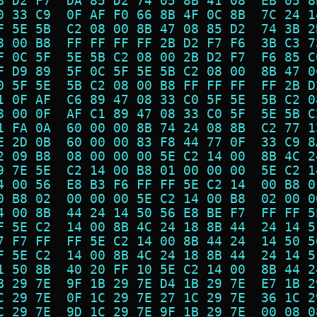
B D2 F7  DA 85 D2 74 05 8B 41 08  EB 05 8
0 33 C9  0F AF F0 66 8B 4F 0C 8B  7C 24 1
F 5E 5B  C2 08 00 8B 47 08 85 D2  74 3B 2
8 00 B8  FF FF FF FF 2B D2 F7 F6  3B C3 7
F 0C 5F  5E 5B C2 08 00 2B D2 F7  F6 85 C
F D9 89  5F 0C 5F 5E 5B C2 08 00  8B 47 0
0 5F 5E  5B C2 08 00 B8 FF FF FF  FF 2B D
1 0F AF  C6 89 47 08 33 C0 5F 5E  5B C2 0
8 00 0F  AF C1 89 47 08 33 C0 5F  5E 5B C
1 FA 0A  60 00 00 8B 74 24 08 8B  C2 77 1
E 2D 0B  60 00 00 83 F8 44 77 0F  33 C9 8
2 09 B8  08 00 00 00 5E C2 14 00  8B 4C 2
9 7E 5E  C2 14 00 B8 01 00 00 00  5E C2 1
4 00 56  E8 B3 F6 FF FF 5E C2 14  00 B8 0
0 B8 02  00 00 00 5E C2 14 00 B8  02 00 0
4 00 8B  44 24 14 50 56 E8 BE F7  FF FF 5
F 5E C2  14 00 8B 4C 24 18 8B 44  24 14 5
7 F7 FF  FF 5E C2 14 00 8B 44 24  14 50 5
F 5E C2  14 00 8B 4C 24 18 8B 44  24 14 5
1 50 8B  40 20 FF 10 5E C2 14 00  8B 44 2
B 29 7E  9F 1B 29 7E D4 1B 29 7E  E7 1B 2
C 29 7E  0F 1C 29 7E 27 1C 29 7E  36 1C 2
C 29 7E  9D 1C 29 7E 9F 1B 29 7E  00 08 0