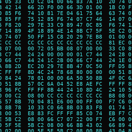
4 05 33  C0 C2 04 00 66 83 7A 10  20 74 0
B 42 14  66 2D F0 00 66 3D 01 00  1B C0 F
0 85 F6  74 10 81 7E 04 61 75 64  63 74 0
8 85 FF  75 12 85 F6 74 07 C7 46  14 07 0
5 F8 20  29 7E 33 C9 89 47 0C 85  F6 74 1
7 14 89  4F 18 89 4E 14 8B C7 5F  5E C2 0
0 74 07  50 FF 15 C8 20 29 7E B8  01 00 0
C CC CC  CC CC CC CC CC CC CC CC  81 EC 0
8 07 00  00 72 05 BB 08 07 00 00  33 C0 8
3 C7 44  24 24 00 00 00 01 C7 44  24 28 0
0 66 C7  44 24 1C 2B 00 66 C7 44  24 1E 0
A 8B 2D  EC 20 29 7E 8B 47 0C 50  FF D5 8
C FF FF  8D 4C 24 78 68 80 00 00  00 51 8
D 84 24  78 01 00 00 6A 50 50 8B  4F 0C 6
0 51 8B  57 0C 6A 04 52 E8 AE FC  FF FF 8
8 96 FC  FF FF 8B 44 24 10 8D 4C  24 10 5
0 00 C2  08 00 CC CC CC CC CC CC  B8 08 0
6 57 8B  70 04 81 E6 00 00 FF 00  F7 C6 0
8 8B 78  10 33 C0 66 8B 03 83 F8  01 74 1
8 00 53  E8 83 FC FF FF 85 C0 74  EB F7 C
E 5B C2  08 00 66 C7 07 22 00 F7  C6 00 0
0 5F 5E  5B C2 08 00 66 8B 43 02  66 89 4
0 02 00  00 5F 5E 5B C2 08 00 8B  43 04 8