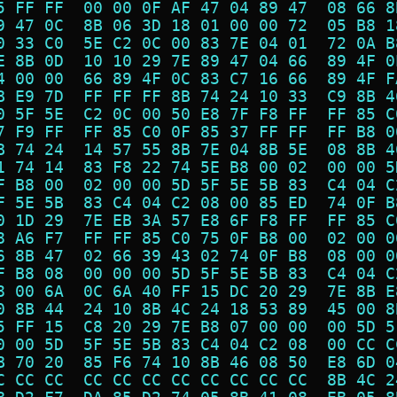
5 FF FF  00 00 0F AF 47 04 89 47  08 66 8
9 47 0C  8B 06 3D 18 01 00 00 72  05 B8 1
0 33 C0  5E C2 0C 00 83 7E 04 01  72 0A B
E 8B 0D  10 10 29 7E 89 47 04 66  89 4F 0
4 00 00  66 89 4F 0C 83 C7 16 66  89 4F F
B E9 7D  FF FF FF 8B 74 24 10 33  C9 8B 4
0 5F 5E  C2 0C 00 50 E8 7F F8 FF  FF 85 C
7 F9 FF  FF 85 C0 0F 85 37 FF FF  FF B8 0
B 74 24  14 57 55 8B 7E 04 8B 5E  08 8B 4
1 74 14  83 F8 22 74 5E B8 00 02  00 00 5
F B8 00  02 00 00 5D 5F 5E 5B 83  C4 04 C
F 5E 5B  83 C4 04 C2 08 00 85 ED  74 0F B
0 1D 29  7E EB 3A 57 E8 6F F8 FF  FF 85 C
8 A6 F7  FF FF 85 C0 75 0F B8 00  02 00 0
6 8B 47  02 66 39 43 02 74 0F B8  08 00 0
F B8 08  00 00 00 5D 5F 5E 5B 83  C4 04 C
8 00 6A  0C 6A 40 FF 15 DC 20 29  7E 8B E
0 8B 44  24 10 8B 4C 24 18 53 89  45 00 8
5 FF 15  C8 20 29 7E B8 07 00 00  00 5D 5
0 00 5D  5F 5E 5B 83 C4 04 C2 08  00 CC C
B 70 20  85 F6 74 10 8B 46 08 50  E8 6D 0
C CC CC  CC CC CC CC CC CC CC CC  8B 4C 2