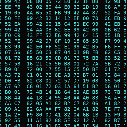
1 99 42  0E 80 05 72 E0 32 1F DB  42 98 4
2 EE F8  43 02 80 44 E0 32 2D 19  06 AF 0
F 19 05  AA 65 50 FB 99 42 44 87  52 FA 9
5 50 FF  99 42 B2 14 12 EF 00 70  0C EB 9
F 52 EA  99 42 06 15 C4 51 EC 99  42 EB 1
5 99 42  54 AA 0B 62 EE 99 42 66  0B 62 E
2 F0 C9  43 FF 52 E6 99 42 C4 15  55 1B C
7 52 FE  99 42 D7 6F 19 15 65 50  F7 99 4
2 E3 99  42 E0 FF 52 E1 99 42 B5  F6 FF 5
9 07 56  65 50 C3 87 04 01 9B FB  62 C5 0
A 01 72  B5 63 52 CD 01 72 75 BB  63 52 C
2 57 58  16 21 C5 50 B8 01 72 7A  5B 72 5
2 B9 01  72 00 17 55 15 C5 50 BF  01 72 1
A A3 72  C1 01 72 6E A3 72 B7 01  72 84 D
2 D0 FB  62 C8 01 72 57 D7 19 08  65 50 C
F A7 62  C6 01 72 03 1A 64 51 B2  D6 01 7
2 B0 01  72 4B 14 18 64 81 AE B5  73 7B 8
1 8B 44  44 18 14 95 40 AA A0 83  5A AF 8
C AA C7  82 05 A1 82 B2 C7 82 06  A1 82 2
2 09 A1  82 6A AA F7 82 0A A1 82  7E F7 8
5 1A 2F  F9 80 0D A1 82 04 6B 1B  13 F9 8
3 92 55  11 A1 82 88 5F 92 12 A1  82 B7 5
8 1C 48  91 16 A1 82 57 A5 1C 54  91 17 1