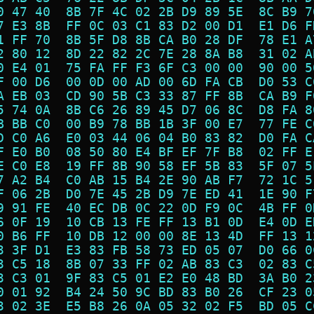
0 47 40  8B 7F 4C 02 2B D9 89 5E  8C B9 7
7 E3 8B  FF 0C 03 C1 83 D2 00 D1  E1 D6 F
1 FF 70  8B 5F D8 8B CA B0 28 DF  78 E1 A
2 80 12  8D 22 82 2C 7E 28 8A B8  31 02 A
0 E4 01  75 FA FF F3 6F C3 00 00  90 00 5
F 00 D6  00 0D 00 AD 00 6D FA CB  D0 53 C
A EB 03  CD 90 5B C3 33 87 FF 8B  CA B9 F
5 74 0A  8B C6 26 89 45 D7 06 8C  D8 FA 8
B BB C0  00 B9 78 BB 1B 3F 00 E7  77 FE C
D C0 A6  E0 03 44 06 04 B0 83 82  D0 FA C
F E0 B0  08 50 80 E4 BF EF 7F B8  02 FF E
E C0 E8  19 FF 8B 90 58 EF 5B 83  5F 07 5
7 A2 B4  C0 AB 15 B4 2E 90 AB F7  72 1C 5
F 06 2B  D0 7E 45 2B D9 7E ED 41  1E 90 F
9 91 FE  40 EC DB 0C 22 0D F9 0C  4B FF 0
6 0F 19  10 CB 13 FE FF 13 B1 0D  E4 0D E
0 B6 FF  10 DB 12 00 00 8E 13 4D  FF 13 1
3 3F D1  E3 83 FB 58 73 ED 05 07  D0 66 0
3 C5 18  8B 07 33 FF 02 AB 83 C3  02 83 C
3 C3 01  9F 83 C5 01 E2 E0 48 BD  3A B0 2
0 01 92  B4 24 50 9C BD 83 B0 26  CF 23 0
3 02 3E  E5 B8 26 0A 05 32 02 F5  BD 05 C