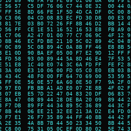
0 10 89  46 FA FB FE 69 01 06 8A  66 F9 E
E 56 57  C5 DF 76 06 C7 44 0E 32  00 44 0
F FF 5E  8D 66 FE 1F 5D 4D CA DF  0C 00 8
0 C3 06  04 CD 08 83 EC FD 30 D8  00 E3 0
3 81 7E  03 B0 72 26 FF 8B 46 D2  BB 14 4
D 56 FF  CE 1E 51 16 52 16 53 E8  FB A9 0
1 C7 06  A2 47 01 00 77 C7 06 9C  4F 12 9
0 8B 46  EC FD BE 21 10 5C 02 89  4C 04 8
F 0C 89  5C 08 89 4C 0A 8B FF 46  E8 8B 5
B E1 0D  90 BA EF 05 00 F7 E2 9D  12 FF F
4 FD 58  93 00 89 44 5A 8D 46 E4  7F 53 5
E 51 E8  1C 40 E0 74 3C 6A FD FF  FE F2 8
8 3A 00  E3 10 06 00 FD 05 C0 E0  EB 03 B
3 43 4C  48 F0 00 FF 64 70 69 00  53 59 5
4 FF 0E  56 0E 57 6A 60 0E 50 F7  9A 2F 0
0 97 E0  FB BB A1 AD E0 07 2E 8B  4F 02 F
3 07 EB  E5 7D 22 47 04 83 20 DF  06 83 7
E 8A 47  08 89 44 28 DE BA 20 09  89 44 2
8 F7 DB  89 FF 44 34 89 5C 36 89  44 3C F
7 8B 44  06 EE 21 32 EE 21 3A D2  E4 FD 0
0 F7 E1  26 F7 35 89 44 FF 40 8B  44 42 F
A 2E 35  4A 8B 7B 44 50 23 34 50  8B 44 5
2 C8 00  75 31 05 0C EF 0D 80 02  5E 74 3