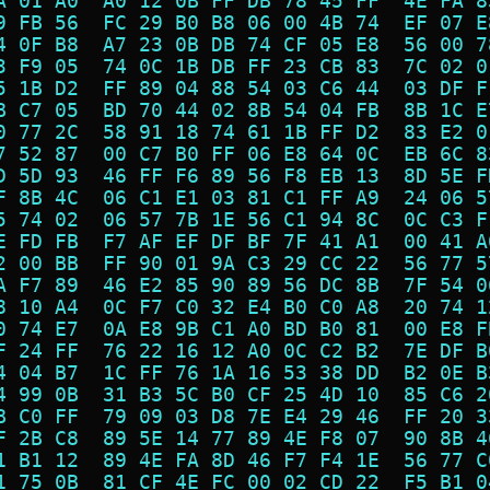
A 01 A0  A0 12 0B FF DB 78 45 FF  4E FA 8
9 FB 56  FC 29 B0 B8 06 00 4B 74  EF 07 E
4 0F B8  A7 23 0B DB 74 CF 05 E8  56 00 7
3 F9 05  74 0C 1B DB FF 23 CB 83  7C 02 0
5 1B D2  FF 89 04 88 54 03 C6 44  03 DF F
B C7 05  BD 70 44 02 8B 54 04 FB  8B 1C E
0 77 2C  58 91 18 74 61 1B FF D2  83 E2 0
7 52 87  00 C7 B0 FF 06 E8 64 0C  EB 6C 8
D 5D 93  46 FF F6 89 56 F8 EB 13  8D 5E F
F 8B 4C  06 C1 E1 03 81 C1 FF A9  24 06 5
5 74 02  06 57 7B 1E 56 C1 94 8C  0C C3 F
E FD FB  F7 AF EF DF BF 7F 41 A1  00 41 A
2 00 BB  FF 90 01 9A C3 29 CC 22  56 77 5
A F7 89  46 E2 85 90 89 56 DC 8B  7F 54 0
8 10 A4  0C F7 C0 32 E4 B0 C0 A8  20 74 1
0 74 E7  0A E8 9B C1 A0 BD B0 81  00 E8 F
F 24 FF  76 22 16 12 A0 0C C2 B2  7E DF B
4 04 B7  1C FF 76 1A 16 53 38 DD  B2 0E B
4 99 0B  31 B3 5C B0 CF 25 4D 10  85 C6 2
B C0 FF  79 09 03 D8 7E E4 29 46  FF 20 3
F 2B C8  89 5E 14 77 89 4E F8 07  90 8B 4
1 B1 12  89 4E FA 8D 46 F7 F4 1E  56 77 C
1 75 0B  81 CF 4E FC 00 02 CD 22  F5 B1 0