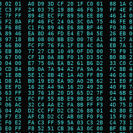
B 02 01  A0 D9 3D CF 20 1F C0 01  88 1A C
2 C3 FF  24 03 75 19 8B 46 F6 39  FF 4E F
C 7F FF  89 4E EC FF 89 56 EE 8B  46 14 0
6 F2 8A  FF 46 FC 24 0A 3C 0A 75  46 FE B
6 F6 8E  C1 F6 89 46 E6 8B BF 46  F0 3B 4
A 89 46  EA 8D 46 FD E4 E7 B4 5E  26 EB 0
B 97 18  B8 08 00 BB ED 00 7E A1  48 27 A
5 66 B0  FC FF 76 FA 1F E8 4C 0A  EB 7A 1
6 EB B0  77 27 C8 10 49 0F D0 00  75 F9 1
D 67 D0  CF 1B 0A 8B F0 15 D3 5C  B0 BB 2
0 04 00  E7 75 0A EA B2 61 B6 D2  33 C0 C
9 CD 84  B0 0A 7A 94 A2 FA 9A A2  FC 8B 4
F 1E 8B  5E 1C 8B 4E 1A AD FF 89  46 D6 8
1 D8 A1  B0 19 E0 EA 9D A0 2B 62  21 E0 F
6 EE FD  16 2E A4 9A 16 2D 49 28  40 FB 7
5 63 FF  33 76 18 20 D5 65 D2 7F  04 6B E
9 1C CB  FC FF 55 8B E9 8B DE D0  CA 8A F
F 06 AC  32 C4 AA E2 FA 8B FF F3  4D 75 D
6 04 AD  D2 CC FF D2 C8 26 88 01  43 80 E
3 F7 E3  AF C8 D2 CC AB 0E F0 F6  15 F0 F
C F0 E2  FA C3 FF 59 5A 03 C3 2B  C4 73 1
0 E0 FF  F8 52 51 CB 36 A3 0C 00  BF EB F