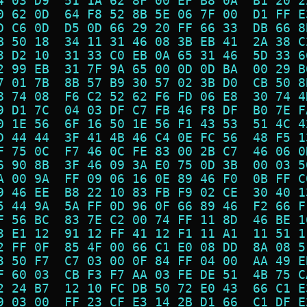
4 03 D9  51 1A 62 8F 00 EF B8 0A  B1 20 2
0 62 0D  64 F8 52 8B 5E 06 7F 00  D1 FF E
D C6 0D  D5 0D 66 29 20 FF 66 33  DB 66 8
B 50 18  34 11 31 46 08 3B EB 41  2A 38 C
3 D2 10  31 33 C0 EB 0A 65 31 46  5D 33 6
2 99 EB  31 7F 9A 65 00 0D 0D BA  00 29 B
7 01 7B  8B 57 B9 30 57 02 3B D0  CB 50 8
8 74 08  F6 C2 52 62 F6 FD 06 E8  30 74 4
9 D1 7C  04 03 DF C7 FB 46 F8 DF  B0 7E F
0 1E 56  6F 16 50 1E 56 F1 43 53  51 4C 4
D 44 44  3F 41 4B 46 C4 0E FC 56  48 F5 1
F 75 0C  F7 46 0C FE 83 00 2B C7  46 06 0
6 90 8B  3F 46 09 3A E0 75 0D 3B  00 03 5
A 00 9A  FF 09 06 16 0E 89 46 F0  0B FF C
9 46 EE  B8 22 10 83 FB F9 02 CE  30 40 1
5 44 9A  5A FF 0D 96 0F 66 89 46  F2 66 F
F 56 BC  83 7E C2 00 74 FF 11 8D  46 BE 1
3 E1 12  91 12 FF 41 12 F1 11 A1  11 51 1
2 FF 0F  85 4F 00 66 C1 E0 08 DD  8A 08 5
3 50 F7  C7 03 00 0F 84 FF 04 00  AA 49 E
F 60 03  CB F3 F7 AA 03 FE DE 51  4B 75 C
2 24 B7  12 10 FC DB 50 72 E0 43  66 C1 E
9 03 00  FF 23 CF E3 14 2B D1 66  C1 DF E