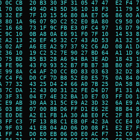
0 0C CB  20 B3 30 3F 31 05 47 47  E2 F4 7
1 70 08  49 4D 43 5D 36 10 18 F3  11 79 5
8 32 EF  7F 10 15 56 80 8A E7 D6  86 00 A
B 80 1A  96 07 9D C2 52 E0 BA 80  C9 50 0
C 16 68  73 1F 9C FB E3 0F C4 97  16 D7 9
C 9C 10  0B A8 0A E6 91 F0 7F 10  14 53 8
2 A2 13  26 EF 45 32 C7 43 AD 53  A1 32 5
6 02 AF  A6 EE A2 97 37 92 C6 AD  08 A1 D
2 36 10  19 C2 52 7E 90 27 BD 64  A1 1D 6
0 75 BD  85 B3 28 A6 94 BA 3E AD  18 43 1
4 FE 96  43 F0 93 52 B7 FB B7 3B  B0 0F 3
E 99 8A  C4 AF 20 CC BD 83 03 63  32 D2 8
7 C4 F6  D0 CF 7D B8 52 E0 E5 75  0A 84 0
A 77 32  43 25 D4 24 66 A0 7B 25  DA 58 B
B 7C DA  12 43 00 31 32 FE D4 D7  F1 31 A
0 3F 31  04 E7 4E 32 BA 10 E7 03  FF D0 1
C E9 AB  30 AA 31 5C E9 A2 3D 32  6A E9 A
6 03 BE  07 00 8B D6 FF D1 E6 2E  8B 84 8
E E0 DE  A2 E1 FB 1A 30 A8 E0 FC  2F 83 F
B FF C3  7F 13 8B C1 EB 0F 42 3A  CC E4 0
0 9F 03  41 EB 04 AD 06 D0 08 F1  E2 E7 F
1 FF 41  D0 E0 EB 06 D0 E0 AC F7  12 C0 A