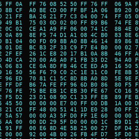
6 FF 0A  FF 76 08 52 50 FF 76 FF  06 9A F
0 8B CF  A0 BE CD 00 FF BF 1A 06  B9 20 0
D 21 FF  BA 26 21 F7 C3 04 00 74  FF 05 0
9 49 B1  75 03 0D 02 00 FF 89 B6  74 FE 8
2 0C 02  CE A1 A9 FF 06 00 74 1C  8B 4E 0
0 0A 89  8E F5 74 D1 A1 08 4C B0  83 8E 6
0 B1 04  00 FD 09 8B A0 8B 46 14  89 86 8
3 01 DE  BC B3 2F 33 C9 F7 E4 B0  00 02 7
2 2F EF  26 1C E8 20 17 B1 0A 8B  46 FF A
D 4D CA  20 00 A6 A0 F1 FB 33 D2  94 A0 F
A 06 83  CE 0A 8D FB 46 CE ED A9  16 50 5
9 16 50  56 F6 79 C0 2C 1E 31 C0  FE 8B 5
F 96 ED  70 81 C1 5C 8D 8B A0 8D  5E 9E F
E FF DF  B6 7A FE FF 96 6D B0 86  80 F5 F
F 76 FE  75 BE EB 1C EB 30 FE 67  C0 16 5
2 F5 D2  23 D1 08 9D C1 33 FF EB  89 FE B
5 45 50  00 00 00 E7 00 FF 00 DB  1A 00 D
8 21 CD  FF 48 00 51 41 1D E0 28  00 FF 2
7 5A 57  00 00 A3 5F D0 FF 1E 60  00 00 1
5 AA 00  00 DD 29 5F D0 00 00 1C  B9 D1 4
1 91 FF  00 E6 8D 4E 5B 25 00 27  DF D4 2
2 00 00  92 00 4B 00 26 FB 4F D7  5F D0 E