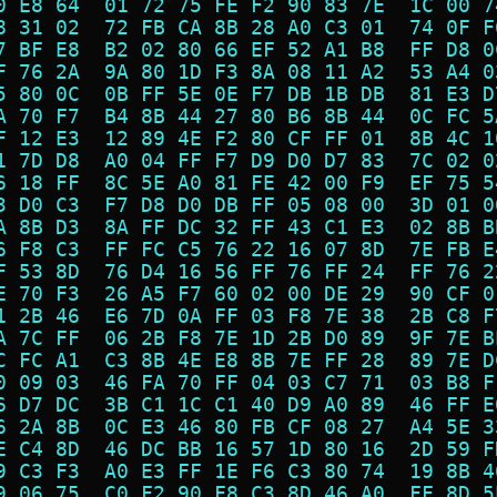
0 E8 64  01 72 75 FE F2 90 83 7E  1C 00 7
8 31 02  72 FB CA 8B 28 A0 C3 01  74 0F F
7 BF E8  B2 02 80 66 EF 52 A1 B8  FF D8 0
F 76 2A  9A 80 1D F3 8A 08 11 A2  53 A4 0
5 80 0C  0B FF 5E 0E F7 DB 1B DB  81 E3 D
A 70 F7  B4 8B 44 27 80 B6 8B 44  0C FC 5
F 12 E3  12 89 4E F2 80 CF FF 01  8B 4C 1
1 7D D8  A0 04 FF F7 D9 D0 D7 83  7C 02 0
6 18 FF  8C 5E A0 81 FE 42 00 F9  EF 75 5
3 D0 C3  F7 D8 D0 DB FF 05 08 00  3D 01 0
A 8B D3  8A FF DC 32 FF 43 C1 E3  02 8B B
6 F8 C3  FF FC C5 76 22 16 07 8D  7E FB E
F 53 8D  76 D4 16 56 FF 76 FF 24  FF 76 2
E 70 F3  26 A5 F7 60 02 00 DE 29  90 CF 0
1 2B 46  E6 7D 0A FF 03 F8 7E 38  2B C8 F
A 7C FF  06 2B F8 7E 1D 2B D0 89  9F 7E B
C FC A1  C3 8B 4E E8 8B 7E FF 28  89 7E D
0 09 03  46 FA 70 FF 04 03 C7 71  03 B8 F
6 D7 DC  3B C1 1C C1 40 D9 A0 89  46 FF E
6 2A 8B  0C E3 46 80 FB CF 08 27  A4 5E 3
E C4 8D  46 DC BB 16 57 1D 80 16  2D 59 F
9 C3 F3  A0 E3 FF 1E F6 C3 80 74  19 8B 4
9 06 75  C0 F2 90 F8 C3 8D 46 A0  FF 8D 5