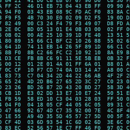
6 84 21  41 D0 C8 EB 07 67 90 D0  C8 30 F
A FF 2C  46 D1 EB 73 04 43 EB FF  09 90 A
A 94 F0  03 43 EB 08 9C FD AC F0  83 8A C
3 F9 F5  4B 70 30 E0 02 09 D2 F5  19 0D D
7 82 49  00 C3 24 F4 79 F3 49 07  D8 FD A
B 2E 0C  BD 05 13 01 E4 0B 03 00  02 FF 0
5 0B 02  00 AE 25 10 39 1D FE 40  13 51 5
1 80 89  15 66 C1 BF C2 10 26 88  55 02 6
6 64 1D  74 11 EB 14 26 5F 89 1D  66 C1 C
6 8B F0  8B C2 66 FC C2 10 92 10  8A E9 B
1 D3 CE  FB 8B C6 91 11 5E 5B EB  0B 32 F
6 00 12  01 2E 01 4A 01 FF 6A 01  88 01 A
7 0C CF  10 F7 CD 74 0A D3 14 A7  A8 00 C
1 83 73  C7 04 34 2D 44 22 66 AB  4F 2F 2
6 65 24  4D 2D B6 27 65 2D 3C 27  C0 23 0
D 23 26  BD 26 87 2D 43 20 BD 27  58 3D 4
3 CB 1D  E3 02 DD 13 E7 10 E7 24  50 51 E
1 FB 59  58 ED 10 C3 04 03 28 03  FF 50 0
4 04 F0  04 18 05 CF 44 05 6C 05  89 31 C
D 47 66  92 67 4D C7 35 92 00 7E  4C 8F 4
D 1E 55  A9 4D 35 5D 45 57 27 5D  00 5F 5
D CF 4D  03 6D 93 54 1C 6D 02 6D  3E 6C 0
0 83 EC  52 56 57 1E C7 FF 46 F0  97 02 C