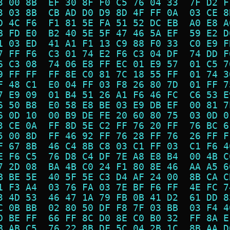
3 00 8B  EF 30 8F F0 C5 76 04 33  7F D2 F
3 03 8B  CB AD D0 D9 8D 4F FF 0A  03 CE 8
D 4C F6  F1 81 5E FA 51 52 DC EB  A0 E8 A
B FD E0  B2 40 5E 5F 47 46 5A EF  59 E2 D
1 03 ED  41 A1 F1 13 C9 88 F0 33  C0 E9 F
7 FF F6  C3 01 74 E2 F6 C3 04 DF  74 DD F
6 C3 08  74 06 E8 FF EC 01 E9 57  01 C5 7
9 FF FF  FF 8E C0 81 7C 18 55 FF  01 74 3
F 48 C1  E0 04 FF 03 F8 26 80 7D  01 FF 7
7 E9 09  01 B4 51 26 A1 F6 46 FC  C6 53 E
6 50 B8  E0 58 E8 BE 03 E9 DB EF  00 81 7
6 0D 10  00 B9 DE FE 20 60 80 75  03 0D 0
3 CE 0A  FF 8D 5E C2 FF 76 20 FF  76 BC 6
5 00 8D  FF 46 92 FF 76 28 FF 76  26 FF F
F 67 8B  46 C4 8B C8 03 C1 FF 03  C1 F6 4
E F6 C5  76 D8 C4 DF 7E A8 E8 B4  00 4B C
7 2D 08  BA 4B C0 24 F1 80 8E 46  AA A5 6
B BE 5E  40 5F 5E C3 D4 AF 24 00  8B CA C
1 F3 A4  03 76 FA 03 7E BF F6 FF  4E FC 7
3 4D 53  46 47 1A 79 FB 0B 41 D2  61 DD 8
C 0B BB  02 80 50 DF F8 7F 03 BB  03 F4 4
D BE FF  66 FF 8C D0 8E C0 B0 32  FF 8A E
B AB C5  76 22 8B DF 5C 04 2B 1C  8B AA D