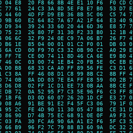
D 04 E8  20 F8 66 8B 4E E1 10 F6  F0 CD C
C 77 61  24 C3 3A 8D 5E F8 E7 B0  53 D7 E
D 44 60  4D FF D9 EB 36 8B 5C 06  C5 74 7
0 9B 60  E2 64 82 7A 67 A2 1F 64  E3 40 9
0 D9 34  39 24 33 60 20 44 6D 36  E8 57 7
0 75 23  26 80 7F 31 30 F2 33 B0  12 1B 4
4 06 6C  32 F9 24 0E C9 7A 06 B7  26 F7 4
D B6 1E  85 04 00 01 01 C2 F0 01  DB 03 0
5 6A CD  00 F9 70 C3 32 0B 90 C2  A0 29 E
3 FF 7E  CE 00 74 11 8D 46 CA 6E  E9 B0 4
7 46 0C  03 00 74 1E B4 20 FB 5E  0C EB E
A D0 B8  68 33 CA A0 FF 89 56 FE  C3 D1 6
1 C3 8A  FF 46 08 D1 C8 99 8B C2  8B FF 4
D 74 0B  8A DD 03 7E EA FF E8 59  00 2B 7
B D6 D8  02 FF 1C D1 EE 73 0B AA  8B CE F
E DB 72  0A 52 95 F7 C3 5E 96 F6  C3 FF 8
7 1B F6  D3 0D 60 07 26 20 1D CF  E3 27 0
9 08 A6  91 BE 91 E2 F4 5F C3 06  79 1F 0
4 95 2C  FE 4D 90 11 30 05 47 8B  CE 31 D
0 86 90  D7 4B 75 EC 68 91 0E 0F  A9 F3 C
C 03 FA  30 FC A6 90 6A A1 E2 F6  5F C3 5
0 66 B9  96 F2 7C 79 88 B3 60 9A  DC 32 2