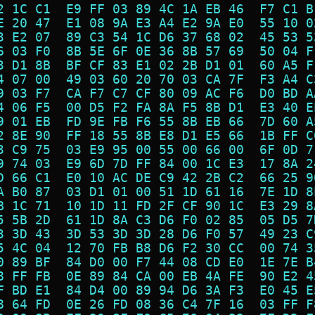
2 1C C1  E9 FF 03 89 4C 1A EB 46  F7 C1 B
E 20 47  E1 08 9A E3 A4 E2 9A E0  55 10 0
3 E2 07  89 C3 54 1C D6 37 68 02  45 53 5
6 03 F0  8B 5E 6F 0E 36 8B 57 69  50 04 F
3 D1 8B  BF CF 83 E1 02 2B D1 01  60 A5 F
4 07 00  49 03 60 20 70 03 CA 7F  F3 A4 C
9 03 F7  CA F7 C7 CF 80 09 AC F6  D0 BD A
4 06 F5  00 D5 F2 FA 8A F5 8B D1  E3 40 E
9 01 EB  FD 9E FB F6 55 8B EB 66  7D 60 A
2 8E 90  FF 18 55 8B E8 D1 E5 66  1B FF C
3 C9 75  03 E9 95 00 55 00 66 00  6F 0D 7
9 74 03  E9 6D 7D FF 84 00 1C E3  17 8A 2
D 66 C1  E0 10 AC DE C9 42 2B C2  66 25 9
A B0 87  03 D1 01 00 51 1D 61 16  7E 1D 8
B 1C 71  10 1D 11 FD 2F CF 90 1C  E3 29 8
5 5B 2D  61 1D 8A C3 D6 F0 02 85  05 D5 7
3 3D 43  3D 53 3D 3D 28 D6 F0 57  49 23 C
5 4C 04  12 70 FB B8 D6 F2 30 CC  00 74 3
0 89 BF  84 D0 00 F7 44 08 CD E0  1E 7E B
8 FF FB  0E 89 84 CA 00 EB 4A FE  90 E2 4
F BD E1  84 D4 00 89 94 D6 3A F3  E0 45 E
8 64 FD  0E 26 FD 08 36 C4 7F 16  03 FF F