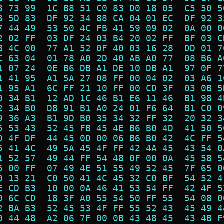
3 73 99  1C B8 51 C0 83 D0 18 05  C5 50 5
3 5D 83  DF 92 34 88 CA 04 01 EC  DF 92 3
7 44 49  53 50 4C FB 41 59 09 02  0A 00 0
2 02 FF  03 DF 24 03 B4 20 02 FF  BF 03 C
B 4C 00  77 A1 52 0F 40 03 16 28  DD 01 7
C 63 04  01 78 A0 2D 40 AB A0 77  08 B6 A
1 07 24  0E B6 DB A1 DE 10 DB A1  97 0F 7
1 41 95  A1 5A 27 08 FF 00 04 02  03 A6 1
1 95 A1  6C FF 21 10 FF 00 CD 3F  03 0B 5
0 34 B1  12 AD 1C 46 B1 E6 11 46  B1 98 4
2 34 B0  D8 91 B1 A0 24 01 F6 64  B1 C0 0
9 36 A3  B1 9D B0 35 34 32 FF 32  20 32 3
5 53 43  52 45 FB 45 4E B6 B0 4D  41 50 5
D 4F DF  44 45 0D 00 06 B6 B0 42  4C FF 5
5 41 4C  49 5A 45 4F FF 42 4A 45  43 54 0
1 52 57  49 44 FF 54 48 0F 00 0A  45 58 5
5 00 FF  07 49 4E 51 55 49 52 45  7F 65 0
0 13 21  C0 50 41 4C 45 32 C0 BF  54 52 4
E CD B3  10 00 0A 46 41 53 54 FF  42 4F 5
0 6C CD  18 3F A0 55 54 50 FF 55  54 08 0
2 BA B3  52 45 53 4F FF 55 52 43  45 49 4
0 44 48  A2 06 7F 00 0B 43 48 45  43 4B F