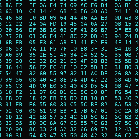
3 8A E2  FF 0A E4 74 09 AC F6 D4  0A 81 C
3 63 10  C4 14 41 6B 13 E6 30 A0  74 11 0
A 46 6B  10 BD 09 64 44 46 AA E3  0D A3 8
3 12 22  24 0A FD 19 45 0A 0A 27  0B 15 2
D 20 86  DF 6B 10 06 CF 41 86 B7  DF E3 0
0 77 2D  01 06 E4 41 8C 22 DD 40  94 24 D
1 6B EB  05 E3 61 AB F1 41 E2 F6  4F 14 4
B 06 53  7A 11 F5 7F 10 E8 3F 31  84 10 3
0 A0 39  35 2E 51 45 34 24 52 51  35 0B 7
5 39 20  C2 32 80 21 E3 4F 3B 8B  C5 5D 3
7 36 44  56 E2 EC 4F 10 02 5D 1C  31 B0 3
7 54 47  32 69 55 97 32 11 AC DF  26 8A 3
D 99 56  08 40 43 8E 54 4D 47 22  58 4D 6
0 55 C3  4D C0 E0 56 40 43 D5 54  9B 47 F
B 10 F2  11 07 60 D1 62 8C 20 0F  F6 54 7
B EB 07  18 42 EB 75 DD 6B 10 0F  53 40 2
B 31 EB  E6 55 60 33 C5 5C BF 82  6A 53 2
F 52 C6  05 61 53 EB F1 7B 67 61  5C 2A B
7 6D 12  42 E8 57 52 4C 6D 5C 6D  6C 63 2
3 33 95  50 DC 6A 67 C8 55 7C 63  D7 5C 0
1 20 90  8C 33 24 A2 32 66 69 7A  12 43 F
1 30 31  54 A3 47 35 50 48 A2 32  66 C2 7