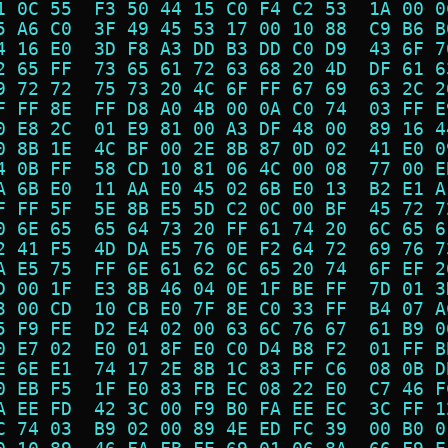
1 0C 55  F3 50 44 15 C0 F4 C2 53  1A 00 0
5 A6 C0  3F 49 45 53 17 00 10 88  C9 B6 B
4 16 E0  3D F8 A3 DD B3 DD C0 D9  43 6F 7
2 65 FF  73 65 61 72 63 68 20 4D  DF 61 6
9 72 72  75 73 20 4C 6F FF 67 69  63 2C 2
F FF 8E  FF D8 A0 4B 00 0A C0 74  03 FF E
0 E8 2C  01 E9 81 00 A3 DF 48 00  89 16 4
0 8B 1E  4C BF 00 2E 8B 87 0D 02  41 E0 0
4 0B FF  58 CD 10 81 06 4C 00 08  77 00 E
A 6B E0  11 AA E0 45 02 6B E0 13  B2 E1 A
F FF 5F  5E 8B E5 5D C2 0C 00 BF  45 72 7
0 6E 65  65 64 73 20 FF 61 74 20  6C 65 6
2 41 F5  4D DA E5 76 0E F2 64 72  69 76 7
A E5 75  FF 6E 61 62 6C 65 20 74  6F EF 2
D 00 1F  E3 8B 46 04 0E 1F BE FF  7D 01 3
3 00 CD  10 CB E0 7F 8E C0 33 FF  B4 07 A
5 F9 FE  D2 E4 02 00 63 6C 76 67  61 B9 0
0 E7 02  E0 01 8F E0 C0 D4 B8 F2  01 FF B
E 6E E1  74 17 2E 8B 1C 83 FF C6  08 0B D
0 EB F5  1F E0 83 FB EC 08 22 E0  C7 46 F
A EE FD  42 3C 00 F9 B0 FA EE EC  3C FF 1
C 74 03  B9 02 00 89 4E ED FC 39  00 B0 0