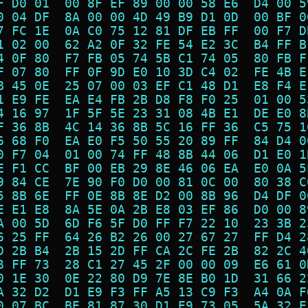
F D0 01  00 8F EF 89 00 00 58 E6  D4 00 5
0 04 DF  8A 00 00 4D 49 B9 D1 0D  00 BF 0
7 FC 1E  0A C0 75 12 81 DF EB FF  00 F7 D
1 02 00  62 A2 0F 32 FE 54 E2 3C  B4 FF B
4 0F 80  F7 FB 05 74 5B C1 74 05  80 FB F
F 07 80  FF 0F 9D E0 10 3D C4 02  FE 4B E
B 45 0E  25 07 00 03 EF C1 48 D1  E8 F4 E
1 E9 FE  EA E4 FB 2B D8 F8 F0 25  01 00 5
4 16 97  1F 5F 5E 23 31 08 4B E1  DE E0 8
F 36 8B  4C 14 36 8B 5C 16 FF 36  C5 75 1
6 68 F0  EA E0 F5 50 55 20 89 FF  84 D4 0
0 F7 04  01 00 74 FF 48 8B 44 06  D1 E0 1
E F1 CC  BF 00 EB 29 8E 46 06 EA  E0 0A 5
9 84 CE  7E 90 F0 D0 00 81 0C 00  80 38 C
5 8B 6E  FF 0E 8B 8E D2 00 8B 96  D4 DF 0
E E1 E8  8A 5E 0A 2B E8 03 EF 86  D0 00 8
A 00 5D  6D F6 5F D0 FF F7 22 10  23 3B 2
6 25 FF  64 26 B2 26 00 27 67 27  FF D4 2
D 2B B4  2B 15 2D FF CA 2C FE 2B  82 2C 4
8 FF 73  28 C1 27 45 2F 00 00 09  E6 61 0
0 1E 30  0E 22 80 D9 7E 8E B0 1D  31 66 2
A 32 D2  D1 E9 F3 FF A5 13 C9 F3  A4 0A F
0 07 BC  BE 81 87 30 D1 E9 73 05  5A 32 E