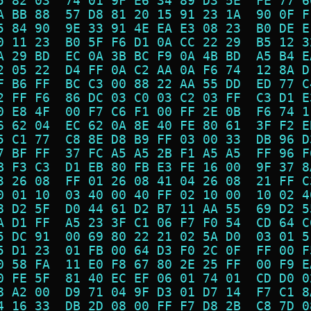
5 82 03  74 01 9F E6 34 89 D3 5E  FE 77 6
A BB 88  57 D8 81 20 15 91 23 1A  90 0F F
5 84 90  9E 33 91 4E EA E3 08 23  B0 DE E
0 11 23  B0 5F F6 D1 0A CC 22 29  B5 12 3
A 29 BD  EC 0A 3B BC F9 0A 4B BD  A5 B4 E
2 05 22  D4 FF 0A C2 AA 0A F6 74  12 8A D
F B6 FF  BC C3 00 88 22 AA 55 DD  ED 77 C
2 FF F6  86 DC 03 C0 03 C2 03 FF  C3 D1 E
0 E8 4F  00 F7 C6 F1 00 FF 2E 0B  F6 74 1
6 62 04  EC 62 0A 8E 40 FE 80 61  3F F2 E
5 C1 77  C8 8E D8 B9 FF 03 00 33  DB 96 D
7 BF FF  37 FC A5 A5 2B F1 A5 A5  FF 96 F
B F3 C3  D1 EB 80 FB E3 FE 16 00  9F 37 8
3 26 08  FF 01 26 08 41 04 26 08  21 FF C
0 01 10  03 40 00 40 FF 02 10 00  10 02 4
8 D2 5F  D0 44 61 D2 B7 11 AA 55  69 D2 5
A D1 FF  A5 23 3F C1 06 F7 F0 54  CD 64 C
5 DC 91  00 69 80 22 21 02 5A D0  03 01 5
5 D1 23  01 FB 00 64 D3 F0 2C 0F  FF 00 F
0 58 FA  11 E0 F8 67 80 2E 25 FF  00 F9 E
0 FE 5F  81 40 EC EF 06 01 74 01  CD D0 0
8 A2 00  D9 71 04 9F D3 01 D7 14  F7 C1 8
4 16 33  DB 2D 08 00 FF F7 D8 2B  C8 7D 0