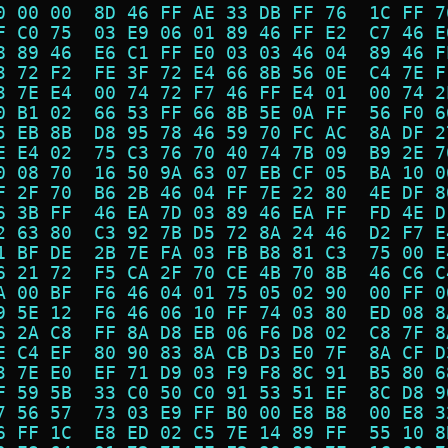
0 00 00  8D 46 FF AE 33 DB FF 76  1C FF 7
F C0 75  03 E9 06 01 89 46 FF E2  C7 46 E
8 89 46  E6 C1 FF E0 03 03 46 04  89 46 F
3 72 F2  FE 3F 72 E4 66 8B 56 0E  C4 7E F
3 7E E4  00 74 72 F7 46 FF E4 01  00 74 2
0 B1 02  66 53 FF 66 8B 5E 0A FF  56 F0 6
5 EB 8B  D8 95 78 46 59 70 FC AC  8A DF 2
E E4 02  75 C3 76 70 40 74 7B 09  B9 2E 7
0 08 70  16 50 9A 63 07 EB CF 05  BA 10 0
F 2F 70  B6 2B 46 04 FF 7E 22 80  4E DF 8
6 3B FF  46 EA 7D 03 89 46 EA FF  FD 4E D
2 63 80  C3 92 7B D5 72 8A 24 46  D2 F7 E
1 BF DE  2B 7E FA 03 FB B8 81 C3  75 00 E
6 21 72  F5 CA 2F 70 CE 4B 70 8B  46 C6 C
A 00 BF  F6 46 04 01 75 05 02 90  00 FF 0
9 5E 12  F6 46 06 10 FF 74 03 80  ED 08 8
6 2A C8  FF 8A D8 EB 06 F6 D8 02  C8 7F 8
E C4 EF  80 90 83 8A CB D3 E0 7F  8A CF D
3 7E E0  EF 71 D9 03 F9 F8 8C 91  B5 80 6
F 59 5B  33 C0 50 C0 91 53 51 EF  8C D8 9
7 56 57  73 03 E9 FF B0 00 E8 B8  00 E8 3
6 FF 1C  E8 ED 02 C5 7E 14 89 FF  55 10 8