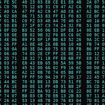
A FE 5C  40 23 03 E8 CE E1 E8 4B  2A 07 5
A C0 7B  75 12 69 31 C9 47 A2 CA  FE 00 A
C A0 CA  47 FF A2 C9 47 A0 C8 47  A2 BC 7
4 02 00  06 71 53 83 FF E1 F0 83  CE 0F 8
7 01 B1  C0 F2 D3 40 A4 7E 40 67  40 16 F
2 50 E9  37 1F 07 C3 74 24 32 FB  51 00 9
4 0F DD  B3 52 50 06 53 DF E8 14  0E EB 1
8 58 0E  EB 02 9B 32 F6 85 C6 0C  00 9C 6
B 4E 06  89 F3 0F 1F B0 63 52 26  9A 2C 2
6 26 FF  A1 0E 48 26 0B 06 10 48  FB 74 0
D 50 0A  80 3E DA 60 75 03 E8 FB  B6 FF D
D 06 40  74 05 2E CF FF 2E 0E 21  ED 12 2
5 2D 71  18 32 71 18 FF E8 6B FF  E8 1C E
B 03 F7  E8 43 EB 65 50 5A 59 5B  58 FF 1
0 55 53  45 52 00 66 02 F9 16 6C  00 D0 6
A 30 EC  A2 12 0B 70 74 05 B8 FF  00 40 C
E 74 B8  FF FF 50 9A 29 F7 20 17  22 45 7
1 44 BC  70 93 B8 13 DB 73 51 FE  BC 70 A
1 FA 1E  80 0E 13 FF 48 01 B8 2F  35 CD 2
9 80 BC  FF 22 BA 93 21 B8 C6 22  8E FF D
F 74 07  B8 03 CB 70 EB 13 2B 83  97 11 A
F 26 A2  53 13 48 78 20 76 83 04  7D 81 0