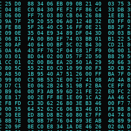
C 25 D0  88 34 06 EB 09 0B 21 40  03 75 3
C 04 8E  C0 B4 30 FE F2 FF 86 C4  33 DB 3
E 06 00  FF 75 03 80 CB 04 26 88  1E EB 1
0 9A 7F  29 20 55 06 A0 12 48 32  E0 FF 0
8 FE B8  5F 26 40 C5 16 FF 0E 21  B8 2F 2
2 09 0E  35 04 E9 34 89 DF 04 3D  00 03 B
5 06 81  FA 00 B0 EF 74 03 BB 01  B1 22 5
C 80 AF  40 64 00 BF 5C 02 B4 30  CD 21 8
6 0A 6A  43 FF 76 2F 04 E8 1F F9  06 00 1
0 03 01  8D 04 02 00 D5 7F 2D 50  B8 29 5
1 CC 01  02 00 B6 EA 2D 50 1A 29  50 66 3
D 80 5C  55 22 E0 CD 10 99 00 F3  5D CB 2
0 A8 50  1B 95 40 A7 51 26 00 FF  BA 7F 0
0 99 00  C3 9B 53 2E 00 27 41 0B  A0 4A B
0 D7 C1  E0 06 2B 24 51 9B F2 BA  CE FF 0
0 B9 04  00 F3 AB 59 6D 21 FE 22  E0 FC 2
0 E8 17  00 2E FF 8E 1E 09 1C A2  AA 46 C
2 F8 FD  C3 3D 62 26 80 3E B3 46  00 F7 7
9 00 35  64 52 62 C6 06 B3 46 01  F3 B8 8
F 30 EE  ED 8B D8 B2 60 80 E7 FF  04 74 0
5 8B 7E  06 8B 7F 76 04 89 3E AB  46 89 9
C 20 9F  8E C0 E8 34 1A DE 46 26  02 0A D