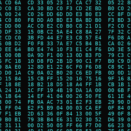
A CD 6A  CD 33 05 23 17 CA C7 32  05 22 8
D C0 E3  CA 30 BD C0 F3 CD 2E BD  B0 C0 2
A 00 24  C0 26 DD 6D DD E3 B0 E3  CC 8F D
4 C0 80  F8 DD A0 BD E3 BA BD B0  F3 BD 3
2 DD 00  AC C0 E2 C0 B0 C8 21 D1  F2 C0 C
0 DF 33  15 0B C2 5A E4 C8 8A 27  7F 32 C
2 CD C0  3B FD 44 E7 E3 C8 57 E4  F6 D8 A
6 0B D2  F0 F8 33 7A E7 C5 B4 B1  CA 02 6
0 EE 64  B0 E4 74 10 F3 E1 C4 F6  D0 3E 5
1 00 0B  0A 9D F1 00 13 0D B3 FD  79 C3 C
6 FC 18  10 D8 FD 2B 1D 90 C1 F7  B0 C9 D
9 8A E0  12 8D E1 22 6C F0 F6 D8  C8 9C 1
D D0 1A  C9 0A 02 B0 20 C6 ED FB  0D 0D 1
D 15 84  15 CB FF 15 20 16 75 16  9F 16 8
F 18 8E  18 B2 18 D5 18 A4 FF 1B  CB 1B 1
A 24 1A  1C FF 19 4B 19 DA 1A 00  00 6B F
A 1B 64  14 EF 41 04 00 26 50 FE  61 1E 4
3 00 74  FB 0A AC 73 01 E2 F3 EB  29 90 D
1 FF 04  E2 F5 B9 04 00 03 CA EF  0F 84 0
7 F1 EB  2D 63 36 0F 84 13 00 5F  49 0F 8
9 B0 B1  79 3B B4 E6 31 D2 30 52  D6 39 0
2 31 11  00 D2 50 05 FF 66 F7 D0  66 23 0