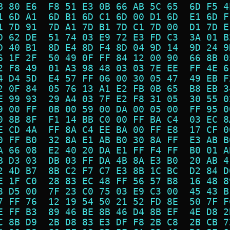
B 80 E6  F8 51 E3 0B 66 AB 5C 65  6D F5 4
1 6D A1  6D B1 6D C1 6D 00 D1 6D  E1 6D F
1 7D 91  7D A1 7D B1 7D C1 7D 00  D1 7D E
D 62 DE  51 74 03 E9 72 E3 FD C3  3A 01 B
D 40 B1  8D E4 8D F4 8D 04 9D 14  9D 24 9
6 1F 2F  50 49 0F FF 84 12 00 90  66 8B 0
2 F8 49  01 A3 98 48 03 03 7E EE  FF 4E 6
4 D4 5D  E4 57 FF 06 00 30 05 47  49 EB F
2 0F 84  05 76 13 A1 E2 FB 0B 65  B8 EB 3
E 99 93  29 A4 03 7F E2 F8 31 05  30 55 0
9 00 FF  0B 00 59 00 DA 00 05 00  FF 95 0
0 8B 8F  F1 14 BB C0 00 FF BA C4  03 EC 8
E CD 4A  FF 8A C4 EE BA 00 FF E8  17 CF 0
0 FF B0  32 8A E1 AB B0 30 8A FF  E3 AB B
A 66 08  E2 40 20 DA E1 FF F4 FF  B0 01 A
B D3 03  DB 03 FF DA 4B 8A E3 B0  20 AB 4
2 4D B7  8B C2 F7 C7 E3 8B 1C BC  D2 84 D
E 1F C0  28 83 EC 48 FF 56 57 B8  16 48 8
8 D5 00  7F 23 C0 75 03 E9 C3 00  45 43 B
7 FF 76  12 19 54 50 21 52 FD 8E  50 7F F
E FF B3  89 46 BE 8B 46 D4 8B EF  4E D8 2
C 8B D9  2B D8 83 E3 DF F8 2B C8  2B CB 7