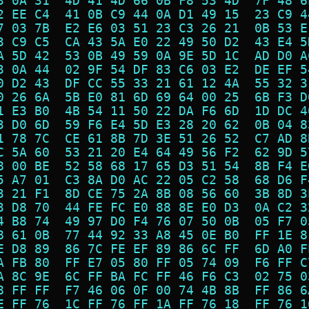
3 0A 31  4D 41 4D 66 0B F8 53 4D  7F 48 6
2 EE C4  41 0B C9 44 0A D1 49 15  23 C9 4
7 03 7B  E2 E6 03 51 23 C3 26 21  0B 53 E
3 C9 C5  CA 43 5A E0 22 49 50 D2  43 E4 5
A 5D 42  53 0B 49 59 0A 9E 5D 1C  AD D0 A
3 0A 44  02 9F 54 DF 83 C6 03 E2  DE EF 5
0 D2 43  DF CC 55 33 21 61 12 4A  55 32 3
0 26 6A  5B E0 81 6D 69 64 00 25  6B F3 D
1 E3 B0  4B 54 11 50 22 DA F6 6D  1D DC 4
3 D0 6D  59 F6 E4 5D E3 28 20 62  0B 04 8
1 78 7C  CE 61 8B 7D 3E 51 26 52  C7 AD 8
C 5A 60  53 21 20 E4 64 49 56 F2  62 9D 5
8 00 BE  52 58 68 17 65 D3 51 54  8B F4 E
5 A7 01  C3 8A D0 AC 22 05 C2 58  68 D6 F
3 21 F1  8D CE 75 2A 8B 08 56 60  3B 8D 3
3 D8 70  44 FE FC E0 88 8E E0 D3  0A C2 3
4 B8 74  49 97 D0 F4 76 07 50 0B  05 F7 0
8 61 0B  77 44 92 33 A8 45 0E B0  FF 1E 8
E D8 89  86 7C FE EF 89 86 6C FF  6D A0 F
A FB 80  FF E7 05 80 FF 05 74 09  F6 FF C
A 8C 9E  6C FF BA FC FF 46 F6 C3  02 75 0
8 FF FF  F7 46 06 0F 00 74 4B 8B  FF 86 6
E FF 76  1C FF 76 FF 1A FF 76 18  FF 76 1