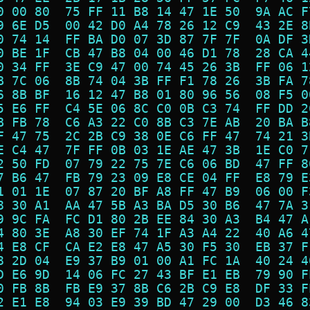
0 00 80  75 FF 11 B8 14 47 1E 50  9A AC F
9 6E D5  00 42 D0 A4 78 26 12 C9  43 2E 8
0 74 14  FF BA D0 07 3D 87 7F 7F  0A DF 3
0 BE 1F  CB 47 B8 04 00 46 D1 78  28 CA 4
0 34 FF  3E C9 47 00 74 45 26 3B  FF 06 1
B 7C 06  8B 74 04 3B FF F1 78 26  3B FA 7
6 8B BF  16 12 47 B8 01 80 96 56  08 F5 0
5 E6 FF  C4 5E 06 8C C0 0B C3 74  FF DD 2
B FB 78  C6 A3 22 C0 8B C3 7E AB  20 BA B
F 47 75  2C 2B C9 38 0E C6 FF 47  74 21 3
E C4 47  7F FF 0B 03 1E AE 47 3B  1E C0 7
2 50 FD  07 79 22 75 7E C6 06 BD  47 FF 8
7 B6 47  FB 79 23 09 E8 CE 04 FF  E8 79 E
1 01 1E  07 87 20 BF A8 FF 47 B9  06 00 F
8 30 A1  AA 47 5B A3 BA D5 30 B6  47 7A 3
9 9C FA  FC D1 80 2B EE 84 30 A3  B4 47 A
4 80 3E  A8 30 EF 74 1F A3 A4 22  40 A6 4
4 E8 CF  CA E2 E8 47 A5 30 F5 30  EB 37 F
8 2D 04  E9 37 B9 01 00 A1 FC 1A  40 24 4
D E6 9D  14 06 FC 27 43 BF E1 EB  79 90 F
0 FB 8B  FB E9 37 8B C6 2B C9 E8  DF 33 F
2 E1 E8  94 03 E9 39 BD 47 29 00  D3 46 8