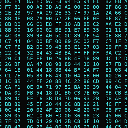
0 8C F4  8A FD 9A F3 94 F5 94 F1  B2 FB A
0 F7 81  00 A3 3D A0 A2 00 C0 00  9F 86 0
8 2E 23  97 FA 29 2E 33 7F 97 1A  2A 66 C
6 8B 4E  08 7A 90 52 2E 66 FF 0F  BF 87 F
2 8B D0  66 C1 E8 FF 10 AB 8B C2  AA E2 D
1 8B D0  16 06 02 BE D1 E7 E9 35  01 11 3
9 4C 08  89 9B A0 5C 0C 89 7F 54  0E 8B 7
4 C7 44  04 00 BF 00 89 5C 02 F7  C7 1F 2
7 C7 FE  B2 D0 39 4B 83 E1 07 03  D9 FF B
5 22 C4  32 E4 43 4B BA FF FF FF  3A C2 1
C 20 C4  5E FF 10 26 8B 4F 18 89  4C 12 D
8 26 BF  8A 47 08 98 89 44 30 10  57 FB 0
7 64 1E  01 44 18 8B 44 BF 1A F7  E1 03 4
B C1 7E  05 89 F6 49 10 04 EB 00  A0 26 F
4 1C 8B  44 FF 20 8B 4C 22 86 CD  89 4C F
3 CA F1  0E 9A 71 97 52 BA 30 39  44 04 7
7 DA 01  FB 54 18 D1 B0 C3 7E 05  8B CB B
4 89 4C  FF 16 3B D8 7D 06 93 2B  D8 AF 8
6 BB 89  45 EF 20 44 0C 8B 66 21  4C FF 1
4 0C 4B  20 02 4F 20 06 4B 20 7F  08 F7 E
6 89 05  02 10 B0 FD 00 36 88 23  45 06 C
B 7F 07  7D 04 29 04 2B C8 3F 10  DD 04 D
F 8B 47  06 2B 44 06 7D 05 63 01  44 C5 0