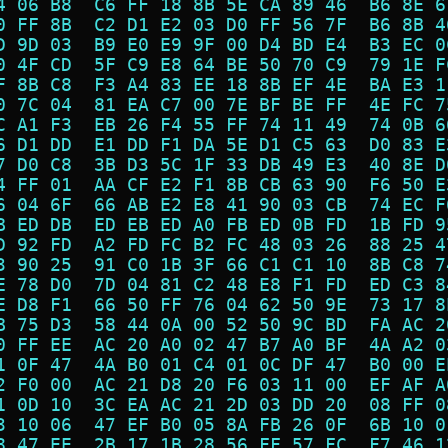
4 06 B8  C6 FF 18 8B 5E CA 89 46  B6 8E 6
0 FF 8B  C2 D1 E2 03 D0 FF 56 7F  B6 8B 4
D 9D 03  B9 E0 E9 9F 00 D4 BD E4  B3 EC 0
0 4F CD  5F C9 E8 64 BE 50 70 C9  79 1E F
F 8B C8  F3 A4 83 EE 18 8B EF 4E  BA E3 1
0 7C 04  81 EA C7 00 7E BF BE FF  4E FC 7
C A1 F3  EB 26 F4 55 FF 74 11 49  74 0B 6
6 D1 DD  E1 DD F1 DA 5E D1 C5 63  D0 83 E
7 D0 C8  3B D3 5C 1F 33 DB 49 E3  40 8E D
4 FF 01  AA CF E2 F1 8B CB 63 90  F6 50 E
6 04 6F  66 AB E2 E8 41 90 03 CB  74 EC F
B ED DB  ED EB ED A0 FB ED 0B FD  1B FD 9
D 92 FD  A2 FD FC B2 FC 48 03 26  88 25 4
3 90 25  91 C0 1B 3F 66 C1 C1 10  8B C8 7
E 78 D0  7D 04 81 C2 48 E8 F1 FD  ED C3 8
E D8 F1  66 50 FF 76 04 62 50 9E  73 17 8
B 75 D3  58 44 0A 00 52 50 9C BD  FA AC 2
0 FF EE  AC 20 A0 02 47 B7 A0 BF  4A A2 0
1 0F 47  4A B0 01 C4 01 0C DF 47  B0 00 E
2 F0 00  AC 21 D8 20 F6 03 11 00  EF AF A
1 0D 10  3C EA AC 21 2D 03 DD 20  08 FF 0
3 10 06  47 EF B0 05 8A FB 26 0F  6B 10 0
8 47 EE  2B 17 1B 28 56 FF 57 FC  F7 46 1