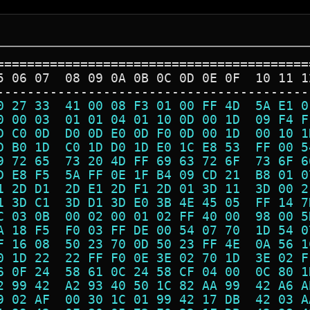
=========================================
5 06 07  08 09 0A 0B 0C 0D 0E 0F  10 11 1
-----------------------------------------
0 27 33  41 00 08 F3 01 00 FF 4D  5A E1 0
0 00 03  01 01 04 01 10 0D 00 1D  09 F4 F
D C0 0D  D0 0D E0 0D F0 0D 00 1D  00 10 1
D B0 1D  C0 1D D0 1D E0 1C E8 53  FF 00 5
9 72 65  73 20 4D FF 69 63 72 6F  73 6F 6
D E8 F5  5A FF 0E 1F B4 09 CD 21  B8 01 0
1 2D D1  2D E1 2D F1 2D 01 3D 11  3D 00 2
1 3D C1  3D D1 3D E0 3B 4E 45 05  FF 14 7
C 03 0B  00 02 00 01 02 FF 40 00  98 00 5
A 18 F5  F0 03 FF DE 00 54 07 70  1D 54 0
F 16 08  50 23 70 0D 50 23 FF 4E  0A 56 1
0 1D 22  22 FF F0 0E 3E 02 70 1D  3E 02 F
6 0F 24  58 61 0C 24 58 CF 04 00  0C 80 1
2 99 42  A2 93 40 50 1C 82 AA 99  42 A6 A
9 02 AF  00 30 1C 01 99 42 17 DB  42 03 A