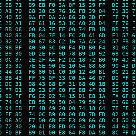
E EB 71  99 EB F0 3A 0F 15 29 FF  DC 32 7
0 A1 70  68 30 C5 76 16 FB 39 04  71 30 7
0 40 50  9A FF DA 2A 86 2D 3D FF  FF 74 F
C 2D A1  67 61 16 53 1C A0 28 D4  FF 76 F
F BB 08  00 83 7E FE 00 74 FB 1B  BB 75 F
4 00 83  FB 04 7F 14 FC 2D A1 6D  E1 57 6
D 32 72  B0 67 83 C2 16 7A A5 24  57 FB 8
6 98 BF  A0 30 3C 00 F4 FD B0 F4  31 0C 5
2 B9 30  0D 2E FF 9D 78 B9 2D 92  68 C8 8
8 0C 87  2E 2F A4 F2 D2 18 72 B0  9F 4D 4
2 33 3D  7E 5E 90 DE 10 04 88 68  90 43 D
3 44 01  F6 80 01 C0 10 12 40 B1  0C 21 2
8 BB 43  FF 75 0F 33 C0 8A 46 07  D0 FF E
2 DC 31  08 43 68 EF 31 68 4D 1B  5D 9B 7
9 F7 D1  BD 23 6F C0 FE 8B 4F 08  EC 80 C
4 90 FF  F6 C2 02 74 15 D1 E8 1A  FA 6F D
F 74 04  EB 55 75 50 04 79 59 21  E1 66 5
5 04 EB  FF 4B A9 20 00 74 18 C4  7E FF 1
0 FF 8D  74 0C B9 60 00 8D 7D FD  02 8A 5
3 06 AD  F7 D0 AB EF E3 09 66 AD  C4 50 6
0 72 30  20 41 E8 ED 05 34 6D E6  44 60 9
D F0 BF  B9 01 00 E8 64 F8 DA 50  8C FF D