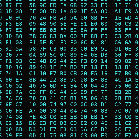
0 87 F7  58 9C ED FA 68 92 33 ED  1F 71 0
3 3D 28  FF 00 7D 1A 89 1E 5A 00  A1 F9 A
D 10 9C  70 24 F8 A3 5A 00 8B FF  1E AD 4
0 F3 E8  09 48 90 5E FE 51 E0 60  00 C3 2
4 F7 E2  FF EB 05 F7 E2 BA FF FF  83 FF F
0 3D B0  2B C6 83 DA 00 7F 8B F0  C3 2B 0
3 F1 03  F1 5E B1 FD F0 6C B1 81  C6 6A 0
6 92 5A  58 7F C3 00 33 C0 E9 51  01 0E 3
D 20 7F  0A 89 5C 0C 89 54 0E DB  60 FF 8
F F1 03  C2 48 89 44 22 F3 89 14  B9 02 7
7 B0 16  89 44 1E E7 B0 7F 18 E3  18 81 C
7 74 1A  C1 10 E7 B0 CB 20 F5 16  E7 B0 0
A 60 EF  8B 44 22 8B 5C 08 BF 8B  4C 1A E
4 C0 02  40 75 0D FE 54 C0 04 40  75 06 2
4 08 7A  C3 FF 01 44 16 B9 FF 7F  EB 2B F
4 7A C6  20 C0 41 CE B1 75 06 49  2B FB 4
7 6F C7  10 00 74 97 C0 0C 03 D1  C2 77 2
3 C0 FE  A7 00 39 44 04 74 76 8B  7C 07 0
0 74 08  FE 43 C0 E8 5B 00 EB 1F  33 C0 E
A C2 15  D6 C3 F0 D3 C9 E2 C0 4C  C1 C2 1
4 00 8B  D3 D1 F7 E3 03 DA CE B2  2C F7 E
3 D9 FE  0D C1 75 08 81 C3 00 F0  2C F7 0