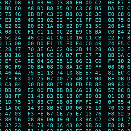
B B7 D8  81 E3 9C D3 8A E0 0D C2  0E F7 F
8 BD C0  A8 BD B8 B5 02 C3 C6 B5  DA B7 C
0 75 46  8B DF C3 03 D8 03 D8 3E  E0 C8 0
F E3 05  49 E3 02 D2 FC C1 FF EB  03 75 0
A E2 82  E0 E2 1A ED E2 D7 B1 5C  20 E4 B
A 08 CC  F1 C1 11 0C 2B E9 C8 BA  C0 B4 2
B 5C 24  46 C1 A1 C0 10 16 C1 CB  22 F7 8
D 15 00  00 D0 E1 15 F0 E4 C0 49  24 E5 C
C 28 47  70 3E CA C2 06 2B 44 28  03 03 F
6 D8 16  B2 D4 0E BA D7 F7 C7 F3  8B DA C
9 EF C4  5E 04 26 25 10 66 C1 C0  FF 10 2
D 0C F9  D0 BA 08 00 8A 1C B9 FF  08 00 6
A 46 4A  75 E1 13 74 10 8E E7 41  81 EC C
3 7F E3  07 25 07 00 75 4B 37 00  BF 0B D
B C3 84  D0 D8 8B C7 03 FD FB 8E  09 83 C
2 DB E9  E2 00 FB 8B D8 A6 01 06  57 8C D
6 88 FF  01 43 83 EB 18 0F 8D 03  01 00 B
5 1D 75  17 83 C7 18 03 FF F2 49  0F 85 4
E 1A 0C  14 30 8B 5C D9 06 75 10  70 03 B
5 47 03  F3 FE 67 CE 75 E7 13 76  F8 52 5
6 8B 56  08 86 D0 49 01 C3 8A C2  49 01 7
2 32 23  74 73 48 1A 43 02 9B 50  E8 0B F