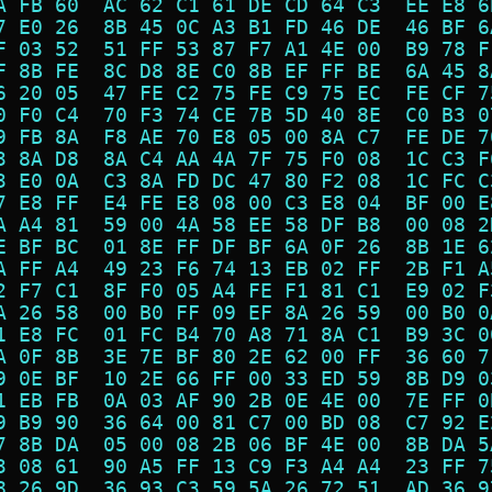
A FB 60  AC 62 C1 61 DE CD 64 C3  EE E8 6
7 E0 26  8B 45 0C A3 B1 FD 46 DE  46 BF 6
F 03 52  51 FF 53 87 F7 A1 4E 00  B9 78 F
F 8B FE  8C D8 8E C0 8B EF FF BE  6A 45 8
6 20 05  47 FE C2 75 FE C9 75 EC  FE CF 7
0 F0 C4  70 F3 74 CE 7B 5D 40 8E  C0 B3 0
9 FB 8A  F8 AE 70 E8 05 00 8A C7  FE DE 7
3 8A D8  8A C4 AA 4A 7F 75 F0 08  1C C3 F
3 E0 0A  C3 8A FD DC 47 80 F2 08  1C FC C
7 E8 FF  E4 FE E8 08 00 C3 E8 04  BF 00 E
A A4 81  59 00 4A 58 EE 58 DF B8  00 08 2
E BF BC  01 8E FF DF BF 6A 0F 26  8B 1E 6
A FF A4  49 23 F6 74 13 EB 02 FF  2B F1 A
2 F7 C1  8F F0 05 A4 FE F1 81 C1  E9 02 F
A 26 58  00 B0 FF 09 EF 8A 26 59  00 B0 0
1 E8 FC  01 FC B4 70 A8 71 8A C1  B9 3C 0
A 0F 8B  3E 7E BF 80 2E 62 00 FF  36 60 7
9 0E BF  10 2E 66 FF 00 33 ED 59  8B D9 0
1 EB FB  0A 03 AF 90 2B 0E 4E 00  7E FF 0
9 B9 90  36 64 00 81 C7 00 BD 08  C7 92 E
7 8B DA  05 00 08 2B 06 BF 4E 00  8B DA 5
3 08 61  90 A5 FF 13 C9 F3 A4 A4  23 FF 7
8 26 9D  36 93 C3 59 5A 26 72 51  AD 36 9