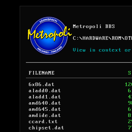
Metropoli BBS
C:
\
HARDWARE
\
ROM
\
OT
View in context or
FILENAME
S
6x86.dat
12
aladd0.dat
6
aladd1.dat
4
amd640.dat
9
amd645.dat
6
amdide.dat
8
ccard.txt
2
chipset.dat
7