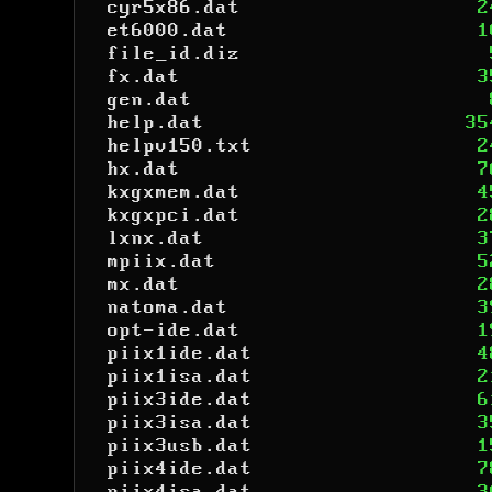
cyr5x86.dat
2
et6000.dat
1
file_id.diz
fx.dat
3
gen.dat
help.dat
35
helpv150.txt
2
hx.dat
7
kxgxmem.dat
4
kxgxpci.dat
2
lxnx.dat
3
mpiix.dat
5
mx.dat
2
natoma.dat
3
opt-ide.dat
1
piix1ide.dat
4
piix1isa.dat
2
piix3ide.dat
6
piix3isa.dat
3
piix3usb.dat
1
piix4ide.dat
7