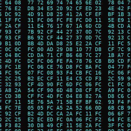
C 64 08  77 72 69 74 74 65 6E 02  78 04 7
C 76 E2  D8 34 E5 20 92 CF ED 23  4E 42 F
5 DC 92  4D 91 D8 25 41 2A CF EF  BF 1B 3
1 1F FC  31 FC 06 FC FE FC D0 11  5E E9 1
F 2A CF  11 E4 76 17 67 1A 6D CD  4B CD A
7 93 CF  7B 92 CF 44 27 37 0D 7C  92 13 C
7 93 CF  B6 92 CF 44 27 37 0D 7C  92 13 C
9 B1 0D  8B 4D DA D8 25 E2 2A CF  11 FC 5
C 0C 0C  FC 00 AD 29 D8 10 77 D8  CF 7C 9
C 04 BC  CD DA 71 CF B6 68 7C 27  1B A7 C
2 4D FC  DC FC 06 FE FA 78 76 C8  B0 CD F
8 FC 1E  FC 06 CE 76 D8 FC BA FC  04 77 F
4 FC 9C  07 FC 08 93 F4 CB FC 16  FC 06 F
C 2C 25  B2 EC CF 11 E4 C5 CD F3  2C 59 9
C 32 93  CF 4D 90 FC 6D FC 06 FC  C1 FC 0
5 A8 2A  54 CF 90 6D 48 D8 CF FC  A9 FC 0
C CD 3B  CF FC 4D FC 04 E8 82 7A  D8 C6 C
F CF 11  5E 76 5A 71 5B EF BF 62  93 F4 F
4 FC 7E  05 05 FC A5 2A 52 66 0D  6B CB 9
C 92 CF  B2 4D DC CA 2A FC 11 FC  06 6F 7
D 2C 25  E2 EC ED FC 0A 06 FC F2  64 FC E
4 F3 82  30 D8 49 CF 11 5E 2A FC  3F FC 0