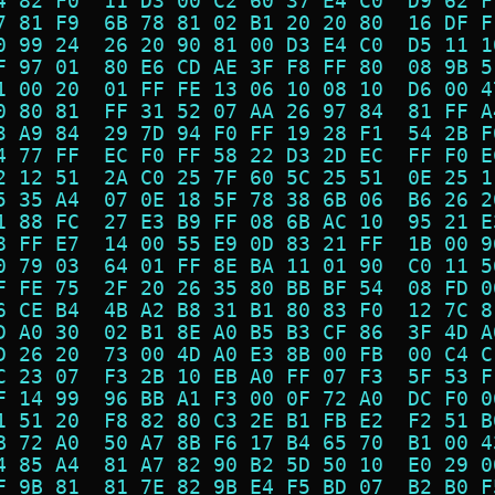
4 82 F0  11 D3 00 C2 60 37 E4 C0  D9 62 F
7 81 F9  6B 78 81 02 B1 20 20 80  16 DF F
0 99 24  26 20 90 81 00 D3 E4 C0  D5 11 1
F 97 01  80 E6 CD AE 3F F8 FF 80  08 9B 5
1 00 20  01 FF FE 13 06 10 08 10  D6 00 4
0 80 81  FF 31 52 07 AA 26 97 84  81 FF A
3 A9 84  29 7D 94 F0 FF 19 28 F1  54 2B F
4 77 FF  EC F0 FF 58 22 D3 2D EC  FF F0 E
2 12 51  2A C0 25 7F 60 5C 25 51  0E 25 1
5 35 A4  07 0E 18 5F 78 38 6B 06  B6 26 2
1 88 FC  27 E3 B9 FF 08 6B AC 10  95 21 E
8 FF E7  14 00 55 E9 0D 83 21 FF  1B 00 9
0 79 03  64 01 FF 8E BA 11 01 90  C0 11 5
F FE 75  2F 20 26 35 80 BB BF 54  08 FD 0
6 CE B4  4B A2 B8 31 B1 80 83 F0  12 7C 8
D A0 30  02 B1 8E A0 B5 B3 CF 86  3F 4D A
D 26 20  73 00 4D A0 E3 8B 00 FB  00 C4 C
C 23 07  F3 2B 10 EB A0 FF 07 F3  5F 53 F
F 14 99  96 BB A1 F3 00 0F 72 A0  DC F0 0
1 51 20  F8 82 80 C3 2E B1 FB E2  F2 51 B
B 72 A0  50 A7 8B F6 17 B4 65 70  B1 00 4
4 85 A4  81 A7 82 90 B2 5D 50 10  E0 29 0
F 9B 81  81 7E 82 9B E4 F5 BD 07  B2 B0 F