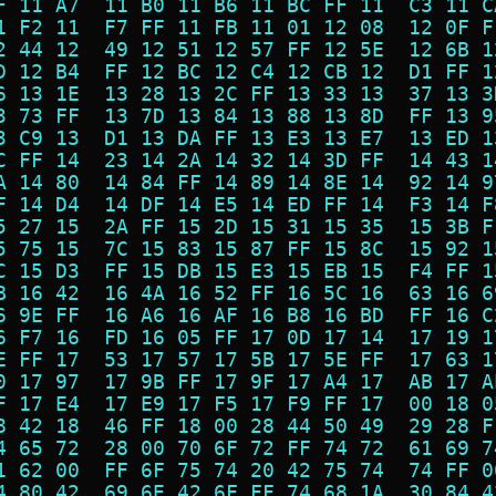
F 11 A7  11 B0 11 B6 11 BC FF 11  C3 11 C
1 F2 11  F7 FF 11 FB 11 01 12 08  12 0F F
2 44 12  49 12 51 12 57 FF 12 5E  12 6B 1
D 12 B4  FF 12 BC 12 C4 12 CB 12  D1 FF 1
6 13 1E  13 28 13 2C FF 13 33 13  37 13 3
3 73 FF  13 7D 13 84 13 88 13 8D  FF 13 9
3 C9 13  D1 13 DA FF 13 E3 13 E7  13 ED 1
C FF 14  23 14 2A 14 32 14 3D FF  14 43 1
A 14 80  14 84 FF 14 89 14 8E 14  92 14 9
F 14 D4  14 DF 14 E5 14 ED FF 14  F3 14 F
5 27 15  2A FF 15 2D 15 31 15 35  15 3B F
5 75 15  7C 15 83 15 87 FF 15 8C  15 92 1
C 15 D3  FF 15 DB 15 E3 15 EB 15  F4 FF 1
B 16 42  16 4A 16 52 FF 16 5C 16  63 16 6
6 9E FF  16 A6 16 AF 16 B8 16 BD  FF 16 C
6 F7 16  FD 16 05 FF 17 0D 17 14  17 19 1
E FF 17  53 17 57 17 5B 17 5E FF  17 63 1
0 17 97  17 9B FF 17 9F 17 A4 17  AB 17 A
F 17 E4  17 E9 17 F5 17 F9 FF 17  00 18 0
8 42 18  46 FF 18 00 28 44 50 49  29 28 F
4 65 72  28 00 70 6F 72 FF 74 72  61 69 7
1 62 00  FF 6F 75 74 20 42 75 74  74 FF 0
4 80 42  69 6E 42 6F FF 74 68 1A  30 84 4