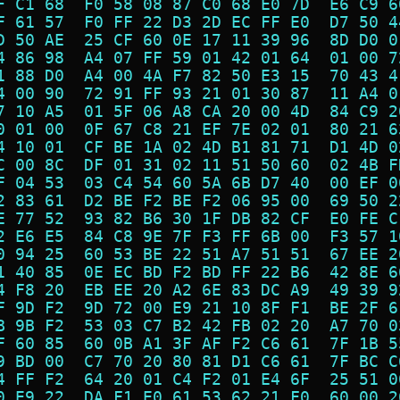
F C1 68  F0 58 08 87 C0 68 E0 7D  E6 C9 6
F 61 57  F0 FF 22 D3 2D EC FF E0  D7 50 4
D 50 AE  25 CF 60 0E 17 11 39 96  8D D0 0
4 86 98  A4 07 FF 59 01 42 01 64  01 00 7
1 88 D0  A4 00 4A F7 82 50 E3 15  70 43 4
4 00 90  72 91 FF 93 21 01 30 87  11 A4 0
7 10 A5  01 5F 06 A8 CA 20 00 4D  84 C9 2
0 01 00  0F 67 C8 21 EF 7E 02 01  80 21 6
4 10 01  CF BE 1A 02 4D B1 81 71  D1 4D 0
C 00 8C  DF 01 31 02 11 51 50 60  02 4B F
F 04 53  03 C4 54 60 5A 6B D7 40  00 EF 0
2 83 61  D2 BE F2 BE F2 06 95 00  69 50 2
E 77 52  93 82 B6 30 1F DB 82 CF  E0 FE C
2 E6 E5  84 C8 9E 7F F3 FF 6B 00  F3 57 1
0 94 25  60 53 BE 22 51 A7 51 51  67 EE 2
1 40 85  0E EC BD F2 BD FF 22 B6  42 8E 6
4 F8 20  EB EE 20 A2 6E 83 DC A9  49 39 9
F 9D F2  9D 72 00 E9 21 10 8F F1  BE 2F 6
B 9B F2  53 03 C7 B2 42 FB 02 20  A7 70 0
F 60 85  60 0B A1 3F AF F2 C6 61  7F 1B 5
9 BD 00  C7 70 20 80 81 D1 C6 61  7F BC C
4 FF F2  64 20 01 C4 F2 01 E4 6F  25 51 0
0 E9 22  DA F1 E0 61 53 62 21 F0  60 00 2