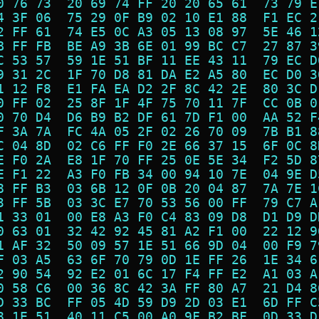
0 76 73  20 69 74 FF 20 20 65 61  73 79 E
4 3F 06  75 29 0F B9 02 10 E1 88  F1 EC 2
2 FF 61  74 E5 0C A3 05 13 08 97  5E 46 1
B FF FB  BE A9 3B 6E 01 99 BC C7  27 87 3
C 53 57  59 1E 51 BF 11 EE 43 11  79 EC D
9 31 2C  1F 70 D8 81 DA E2 A5 80  EC D0 3
1 12 F8  E1 FA EA D2 2F 8C 42 2E  80 3C D
0 FF 02  25 8F 1F 4F 75 70 11 7F  CC 0B 0
0 70 D4  D6 B9 B2 DF 61 7D F1 00  AA 52 F
F 3A 7A  FC 4A 05 2F 02 26 70 09  7B B1 8
C 04 8D  02 C6 FF F0 2E 66 37 15  6F 0C 8
E F0 2A  E8 1F 70 FF 25 0E 5E 34  F2 5D 8
E F1 22  A3 F0 FB 34 00 94 10 7E  04 9E D
8 FF B3  03 6B 12 0F 0B 20 04 87  7A 7E 1
3 FF 5B  03 3C E7 70 53 56 00 FF  79 C7 A
1 33 01  00 E8 A3 F0 C4 83 09 D8  D1 D9 D
0 63 01  32 42 92 45 81 A2 F1 00  22 12 9
1 AF 32  50 09 57 1E 51 66 9D 04  00 F9 7
F 03 A5  63 6F 70 79 0D 1E FF 26  1E 34 6
2 90 54  92 E2 01 6C 17 F4 FF E2  A1 03 A
0 58 C6  00 36 8C 42 3A FF 80 A7  21 D4 8
D 33 BC  FF 05 4D 59 D9 2D 03 E1  6D FF C
8 1E 51  40 11 C5 00 A0 9F B2 BF  0D 33 D