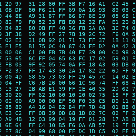
1 2D 97  31 28 80 FF 3B F7 16 A1  C2 45 F
1 0B DF  80 F6 21 FF 69 0A 16 93  89 03 C
0 44 8E  A9 31 87 FF 86 87 8E 29  05 6B 1
0 82 F9  F0 52 33 FB E0 12 32 FA  E1 2D 8
0 B4 82  80 0B FF 40 36 FB 2A 0A  3C 74 0
9 3F 38  D2 49 FF 27 7B 19 2C 72  F6 0A 5
F 02 E3  31 0B 92 01 71 73 FF 37  1B 11 0
6 E1 E5  B1 75 0C 40 87 43 FF D2  0A 42 3
8 00 06  C1 00 EB 7B 40 F7 39 00  C0 98 3
7 53 65  6C FF 04 65 63 FC 17 02  59 01 F
2 FB 03  9F 92 05 74 0A FF 18 A3  03 DB 0
7 F2 37  FF 17 43 30 2A 17 82 22  6D FF 9
B 00 4D  58 55 73 03 FF 29 45 7C  14 02 E
0 04 FF  C6 7B 26 00 66 1C 96 74  FF 68 4
3 13 27  2B AB E1 39 FF 2E 40 35  2D 62 7
5 30 20  FF 62 10 60 10 20 02 75  18 FF 3
0 02 00  A9 00 00 EF 50 F0 35 C5  D0 11 7
C 85 80  A4 16 04 82 84 FF 7D 48  01 B8 0
A E3 C2  FF 0B 39 0D 68 1D 02 7C  02 FF 2
0 A9 4B  12 03 99 04 19 FF 01 28  17 AB 8
1 6E 64  FF C4 10 B5 F6 0A AB 57  19 FF B
2 F7 8C  04 99 68 00 FF DC 1D C5  02 EF B