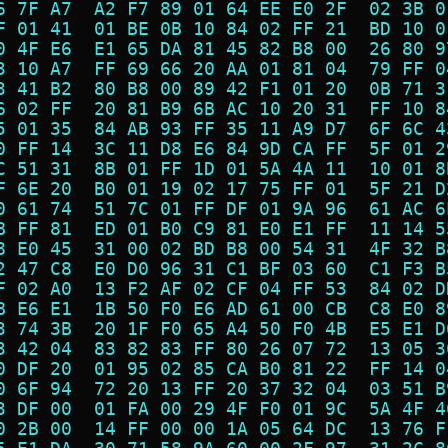
6 7F A7  A2 F7 89 01 64 EE E0 2F  02 3B 0
F 01 41  01 BE 0B 10 84 02 FF 21  BD 10 0
0 4F E6  E1 65 DA 81 45 82 B8 00  26 80 9
3 10 A7  FF 69 66 20 AA 01 81 04  79 FF 0
3 41 B2  80 B8 00 89 42 F1 01 20  0B 71 3
6 02 FF  20 81 B9 6B AC 10 20 31  FF 10 8
5 01 35  84 AB 93 FF 35 11 A9 D7  6F 6C 4
0 FF 14  3C 11 D8 E6 84 9D CA FF  5F 01 2
C 51 31  8B 01 FF 1D 01 5A 4A 11  10 01 8
F 6E 20  B0 01 19 02 17 75 FF 01  5F 21 D
0 61 74  51 7C 01 FF DF 01 9A 96  61 AC 6
B FF 81  ED 01 B0 C9 81 E0 E1 FF  11 14 5
8 E0 45  31 00 02 BD B8 00 54 31  4F 32 B
2 47 C8  E0 D0 96 31 C1 BF 03 60  C1 F3 B
F 02 A0  13 F2 AF 02 CF 04 FF 53  84 02 D
B E6 E1  1B 50 F0 E6 AD 61 00 CB  C8 E0 8
3 74 3B  20 1F F0 65 A4 50 F0 4B  E5 E1 D
3 42 04  83 82 83 FF 80 26 07 72  13 05 3
0 DF 20  01 95 02 85 CA B0 81 22  FF 14 0
0 6F 94  72 20 13 FF 20 37 32 04  03 51 B
3 DF 00  01 FA 00 29 4F F0 01 9C  5A 4F 4
0 2B 00  14 FF 00 00 1A 05 64 DC  13 76 F