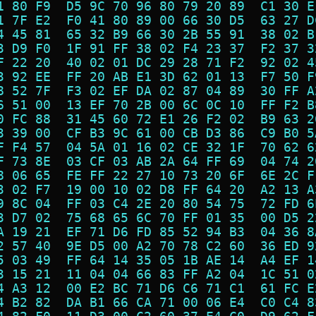
1 80 F9  D5 9C 70 96 80 79 20 89  C1 30 E
1 7F E2  F0 41 80 89 00 66 30 D5  63 27 D
4 45 81  65 32 B9 66 30 2B 55 91  38 02 B
3 D9 F0  1F 91 FF 38 02 F4 23 37  F2 37 3
F 22 20  40 02 01 DC 29 28 71 F2  92 02 4
3 92 EE  FF 20 AB E1 3D 62 01 13  F7 50 F
8 52 7F  F3 02 EF DA 02 87 04 89  30 FF A
6 51 00  13 EF 70 2B 00 6C 0C 10  FF F2 B
0 FC 88  31 45 60 72 E1 26 F2 02  B9 63 2
3 39 00  CF B3 9C 61 00 CB D3 86  C9 B0 5
F F4 57  04 5A 01 16 02 CE 32 1F  70 62 6
F 73 8E  03 CF 03 AB 2A 64 FF 69  04 74 2
8 06 65  FE FF 22 27 10 73 20 6F  6E 2C F
3 02 F7  19 00 10 02 D8 FF 64 20  A2 13 A
9 8C 04  FF 03 C4 2E 20 80 54 75  72 FD 6
3 D7 02  75 68 65 6C 70 FF 01 35  00 D5 2
A 19 21  EF 71 D6 FD 85 52 94 B3  04 36 8
2 57 40  9E D5 00 A2 70 78 C2 60  36 ED 9
5 03 49  FF 64 14 35 05 1B AE 14  A4 EF 1
3 15 21  11 04 04 66 83 FF A2 04  1C 51 0
4 A3 12  00 E2 BC 71 D6 C6 71 C1  61 FC E
4 B2 82  DA B1 66 CA 71 00 06 E4  C0 C4 8