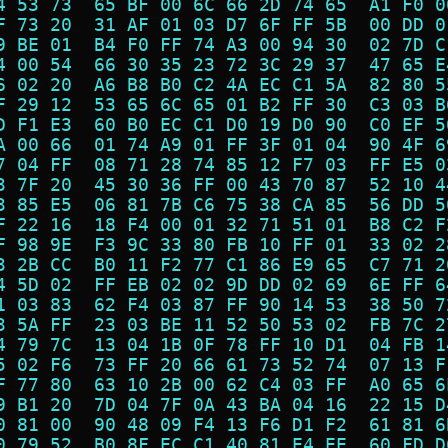
4 53 73  65 BF 00 6C 66 2D 74 65  A1 F0 0
F 73 20  31 AF 01 03 D7 6F FF 5B  00 DD 0
9 BE 01  B4 F0 FF 74 A3 00 94 30  02 7D C
4 00 54  66 30 35 23 72 3C 29 37  47 65 E
6 02 20  A6 B8 B0 C2 4A EC C1 5A  82 80 5
F 29 12  53 65 6C 65 01 B2 FF 30  C3 03 B
D F1 E3  60 B0 EC C1 D0 19 D0 90  C0 EF 5
A 00 66  01 74 A9 01 FF 3F 01 04  90 4F 6
7 04 FF  08 71 28 74 85 12 F7 03  FF E5 0
3 7F 20  45 30 36 FF 00 43 70 87  52 10 4
3 85 E5  06 81 7B C6 75 38 CA 85  56 DD 5
F 22 16  18 F4 00 01 32 71 51 01  B8 C2 F
F 98 9E  F3 9C 33 80 FB 10 FF 01  33 02 2
3 2B CC  B0 11 F2 77 C1 86 E9 65  C7 71 2
4 5D 02  FF EB 02 02 9D DD 02 69  6E FF 6
1 03 83  62 F4 03 87 FF 90 14 53  38 50 7
3 5A FF  23 03 BE 11 52 50 53 02  FB 7C 2
4 79 7C  13 04 1B 0F 78 FF 10 D1  04 FB 1
5 02 F6  73 FF 20 66 61 73 52 74  07 13 F
F 77 80  63 10 2B 00 62 C4 03 FF  A0 65 6
9 B1 20  7D 04 7F 0A 43 BA 04 16  22 15 D
0 81 00  90 48 09 F4 13 F6 D1 F2  61 81 6
0 79 52  B0 8F EC C1 40 81 E4 EE  60 FD D