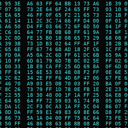
3 95 3E  A6 63 FF 64 BB 13 73 A6  1B 39 0
F 07 50  73 2E 64 6F 24 65 FF 73  03 10 6
E EA 65  46 FF 0F 65 F2 21 65 73  2D 1B F
A 61 14  11 2C 3C 74 66 FF D4 00  0F 01 6
5 A6 50  D4 FF 03 66 72 6F 6D 50  04 1F F
C C6 01  64 77 FB 0B 68 FF 61 9A  73 6F 1
8 2C 0D  FE 15 B0 18 08 65 73 29  68 08 F
A 39 3B  73 1D B3 02 64 FF AF 1F  18 2B B
C 65 6E  FF 67 74 68 AD 18 2F C6  1C FF A
5 FD 0A  A5 0A 2C 6D FF 61 DC 6B  65 9A 3
6 10 FF  6D 61 79 6D 7B 0C 02 5E  FF 02 6
1 00 33  1B E9 CA FF 25 6D 69 8A  0F 6D 0
3 FF E4  15 6E 53 03 48 08 F2 FF  0E 6E 5
4 2C 62  34 2E FF F6 4D 6F 47 06  67 FE 6
F 46 70  A9 03 E5 0B 70 03 FF 20  BA 0F 0
F 8C 26  73 79 FF 1D 78 0E FB 1E  2E 23 0
F 22 55  18 30 40 00 1F 1A FF 25  0A E8 0
E 64 65  64 FF 72 59 03 61 74 FB  05 00 F
2 DA 1C  2C F3 0C A3 1A FF 5C 04  B6 07 F
4 0D DA  FF 59 E1 49 83 69 8E 66  D8 FF 2
9 86 73  5A 1A 04 00 FF 75 6C 64  73 FE 1
B 50 FF  46 86 08 63 6B 8B 08 AB  FF 05 7