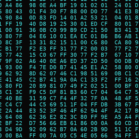
0 A4 86  98 0E A4 BF 19 01 02 01  24 01 D
6 80 43  01 F4 30 F7 88 00 D0 77  41 E3 B
A 90 84  0D 83 FD 14 01 A2 53 21  04 01 8
1 FF 19  40 D8 19 25 30 01 ED CF  80 01 7
1 00 91  36 0B C0 99 B9 CD 21 50  B3 41 3
0 80 7F  04 E6 10 01 EA EC 01 B6  B6 AB 1
0 8C 3F  13 31 82 15 11 00 C6 80  CA 80 9
C B1 77  F2 E3 FF 31 77 F2 00 03  77 F2 7
8 77 42  15 C0 67 FF 30 77 F2 B7  67 10 7
7 9F 02  A6 40 0E A6 ED 37 2D 50  00 DB 0
1 93 00  F4 7E D0 B7 41 45 E1 A2  58 80 0
9 62 92  8D 62 07 46 C1 98 51 69  0B C1 C
E 41 45  C2 B7 41 9A 0A C1 33 F2  FF 16 2
6 80 FD  20 B9 81 07 49 F2 02 51  00 BF 0
B C1 3C  F9 C5 DF 81 B3 60 C7 04  64 C7 5
F 40 BE  31 59 C7 F4 4F 32 7F 0A  48 4F 5
2 C4 C7  44 C5 69 51 1F 04 FF DB  3B 67 F
2 2A 44  E3 52 3F 46 4F 62 94 4F  A2 17 B
5 64 08  62 36 E2 82 3C 80 FF 9E  A5 A4 F
2 BF 22  D7 56 66 EB 61 86 00 0A  60 CD D
3 D4 9D  92 09 62 B7 0A 60 2B 9D  51 1C F
0 00 BA  FF 00 7A 05 C5 4E 05 66  94 FF 1