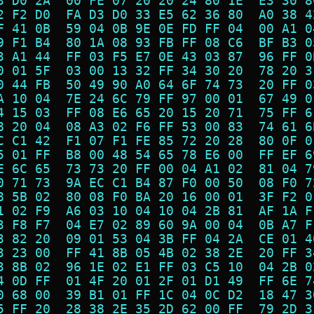
3 D0 2A  00 FE 07 20 20 24 80 1E  E3 30 8
2 F2 D0  FA D3 D0 33 E5 62 36 80  A0 38 4
F 41 0B  59 04 0B 9E 0E FD FF 04  00 A1 0
9 F1 B4  80 1A 08 93 FB FF 08 C6  BF B3 0
3 A1 44  FF 03 F5 E7 0E 43 03 87  96 FF 0
0 01 5F  03 00 13 32 FF 34 30 20  78 20 3
0 44 FB  50 49 90 A0 64 6F 74 73  20 FF 0
A 10 04  7E 24 6C 79 FF 97 00 01  67 49 0
4 15 03  FF 08 E6 65 20 15 20 71  75 FF 6
8 20 04  08 A3 02 F6 FF 53 00 83  74 61 6
C C1 42  F1 07 F1 FE 85 72 20 28  80 0F 0
5 01 FF  B8 00 48 54 65 78 E6 00  FF EF 6
E 6C 65  73 73 20 FF 00 04 A1 02  81 04 7
0 71 73  9A EC C1 B4 87 F0 00 50  08 F0 7
8 5B 02  80 08 F0 BA 20 16 00 01  3F F2 0
1 02 F9  A6 03 10 04 10 04 2B 81  AF 1A F
3 F8 F7  04 E7 02 89 60 9A 00 04  0B A7 F
3 82 20  09 01 53 04 3B FF 04 2A  CE 01 4
3 23 00  FF 41 8B 05 4B 02 38 2E  20 FF 3
3 8B 02  96 1E 02 E1 FF 03 C5 10  04 2B 0
4 0D FF  01 4F 20 01 2F 01 D1 49  FF 6E 7
0 68 00  39 B1 01 FF 1C 04 0C D2  18 47 3
5 FF 20  28 38 2E 35 2D 62 00 FF  79 2D 3