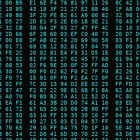
2 00 B9  E1 6E F4 76 81 97 11 26  8C 42 1
E 10 85  43 18 3F 21 27 E2 88 46  1F A8 0
2 49 80  3F 20 FE B2 61 A9 00 82  32 98 1
1 D5 27  2D E1 F3 2E E0 18 3E 21  70 43 F
F 32 CB  30 04 2F 03 27 47 FF 4C  12 10 3
0 2D 66  6F 2B 60 03 EF C0 40 73  20 D7 D
7 00 E8  DF AB 02 74 20 69 90 50  03 F1 F
8 01 71  69 CB 12 02 81 57 04 79  00 09 3
5 FE 2C  20 02 81 EA F3 31 D5 1E  30 E2 C
1 79 02  81 FF E1 27 02 45 77 68  61 94 F
2 08 53  02 F6 9E 30 0F 20 FF AD  13 13 0
A 30 7A  00 F0 02 62 F0 F2 7F F0  82 26 1
E F0 71  15 01 0F F0 F2 EA C2 0F  C3 42 C
4 02 FF  7C 3D 13 94 D2 EE 02 25  FF FD 3
0 87 47  F2 87 22 9E 81 6B F1 8A  62 A0 3
6 A0 70  F0 B0 82 74 A1 12 52 D1  FC 8C 6
1 EA F1  61 A3 3B 20 D0 74 A1 16  03 ED 7
F 61 72  67 65 20 03 08 2B 90 FF  A7 14 0
E 52 5D  03 16 FF 19 35 39 10 2F  04 0A 6
2 FF 82  49 27 15 03 E1 04 57 FF  61 92 0
3 70 65  29 16 FF 04 75 70 1F 10  5E 4C 0
B 8C 14  C2 D0 41 6D 30 70 22 72  A3 DE 0