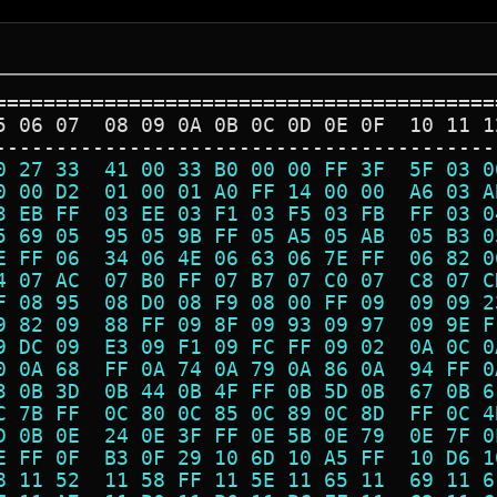
=========================================
5 06 07  08 09 0A 0B 0C 0D 0E 0F  10 11 1
-----------------------------------------
0 27 33  41 00 33 B0 00 00 FF 3F  5F 03 0
0 00 D2  01 00 01 A0 FF 14 00 00  A6 03 A
3 EB FF  03 EE 03 F1 03 F5 03 FB  FF 03 0
5 69 05  95 05 9B FF 05 A5 05 AB  05 B3 0
E FF 06  34 06 4E 06 63 06 7E FF  06 82 0
4 07 AC  07 B0 FF 07 B7 07 C0 07  C8 07 C
F 08 95  08 D0 08 F9 08 00 FF 09  09 09 2
9 82 09  88 FF 09 8F 09 93 09 97  09 9E F
9 DC 09  E3 09 F1 09 FC FF 09 02  0A 0C 0
0 0A 68  FF 0A 74 0A 79 0A 86 0A  94 FF 0
3 0B 3D  0B 44 0B 4F FF 0B 5D 0B  67 0B 6
C 7B FF  0C 80 0C 85 0C 89 0C 8D  FF 0C 4
D 0B 0E  24 0E 3F FF 0E 5B 0E 79  0E 7F 0
E FF 0F  B3 0F 29 10 6D 10 A5 FF  10 D6 1
8 11 52  11 58 FF 11 5E 11 65 11  69 11 6