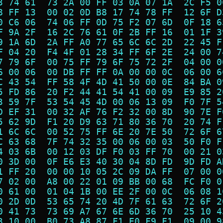
3 74 61  73 2A 00 FF 03 0A 07 1A  2C F5 0
8 FF 13  00 02 0D B8 17 74 78 FF  12 6F D
0 C6 06  74 06 FF 0D 75 F2 07 6D  0F 18 6
F 9A 2F  16 2C 76 61 0F 2B FF 16  01 1F 3
9 1A 6D  2A FF A0 77 65 6C 6C 2D  22 45 F
F 04 20  F4 4F 01 28 34 FF 6F 2E  24 00 7
7 79 6F  00 75 FF 79 6F 75 72 2F  04 00 0
6 00 06  00 DB FF FF 0A 00 00 0C  06 00 6
C 43 54  FF 58 4F 4D 41 50 00 0E  84 BA 0
5 FD 86  20 F2 44 41 54 41 00 09  E9 85 2
3 59 7F  53 54 45 4D 00 06 13 09  F0 7F 5
D EF 31  00 32 AF 76 F2 32 00 8D  90 7E F
5 62 9D  F1 20 D9 63 71 80 36 70  20 74 F
1 6C 6C  00 52 75 FF 6E 20 7E 50  72 6F 6
C 63 68  7F 74 32 35 00 06 00 03  50 F0 F
4 03 6B  00 12 03 DF F0 03 FF 70  00 21 0
0 3D 00  0F E6 E3 40 30 04 8D FD  9D FD A
1 FF 20  00 00 10 05 2C 09 DA FF  07 00 0
7 02 00  A8 00 22 01 09 BB 00 68  FC F0 0
0 61 00  01 04 1B 00 EE 2F 00 0C  06 08 1
0 2D 0D  53 65 74 20 4D 7F 61 63  72 6F 2
0 41 73  73 69 A7 67 6E 6D 36 70  25 10 4
3 10 00  B0 73 A8 87 F1 E0 F9 F1  09 00 9