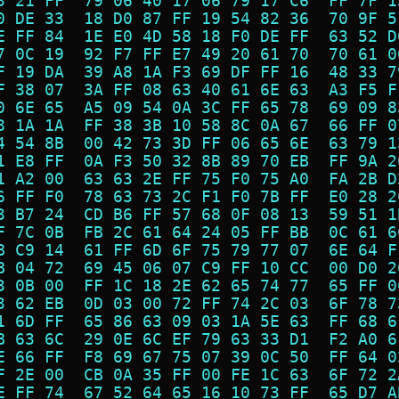
3 21 FF  79 06 40 17 06 79 17 C6  FF 7F 1
0 DE 33  18 D0 87 FF 19 54 82 36  70 9F 5
E FF 84  1E E0 4D 58 18 F0 DE FF  63 52 D
7 0C 19  92 F7 FF E7 49 20 61 70  70 61 0
F 19 DA  39 A8 1A F3 69 DF FF 16  48 33 7
F 38 07  3A FF 08 63 40 61 6E 63  A3 F5 F
0 6E 65  A5 09 54 0A 3C FF 65 78  69 09 8
8 1A 1A  FF 38 3B 10 58 8C 0A 67  66 FF 0
4 54 8B  00 42 73 3D FF 06 65 6E  63 79 1
1 E8 FF  0A F3 50 32 8B 89 70 EB  FF 9A 2
1 A2 00  63 63 2E FF 75 F0 75 A0  FA 2B D
6 FF F0  78 63 73 2C F1 F0 7B FF  E0 28 2
3 B7 24  CD B6 FF 57 68 0F 08 13  59 51 1
F 7C 0B  FB 2C 61 64 24 05 FF BB  0C 61 6
B C9 14  61 FF 6D 6F 75 79 77 07  6E 64 F
B 04 72  69 45 06 07 C9 FF 10 CC  00 D0 2
3 0B 00  FF 1C 18 2E 62 65 74 77  65 FF 0
3 62 EB  0D 03 00 72 FF 74 2C 03  6F 78 7
1 6D FF  65 86 63 09 03 1A 5E 63  FF 68 6
B 63 6C  29 0E 6C EF 79 63 33 D1  F2 A0 6
E 66 FF  F8 69 67 75 07 39 0C 50  FF 64 0
F 2E 00  CB 0A 35 FF 00 FE 1C 63  6F 72 2
E FF 74  67 52 64 65 16 10 73 FF  65 D7 A