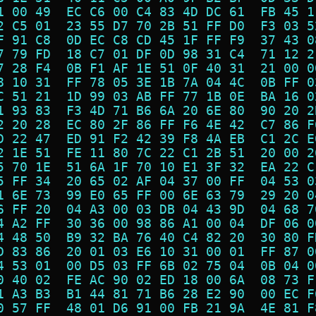
1 00 49  EC C6 00 C4 83 4D DC 61  FB 45 1
2 C5 01  23 55 D7 70 2B 51 FF D0  F3 03 5
F 91 C8  0D EC C8 CD 45 1F FF F9  37 43 0
7 79 FD  18 C7 01 DF 0D 98 31 C4  71 12 2
7 28 F4  0B F1 AF 1E 51 0F 40 31  21 00 0
8 10 31  FF 78 05 3E 1B 7A 04 4C  0B FF 0
C 51 21  1D 99 03 AB FF 77 1B 0E  BA 16 0
1 93 83  F3 4D 71 B6 6A 20 6E 80  90 20 2
2 20 28  EC 80 2F 86 FF F6 4E 42  C7 86 F
D 22 47  ED 91 F2 42 39 F8 4A EB  C1 2C E
2 1E 51  FE 11 80 7C 22 C1 2B 51  20 00 2
5 70 1E  51 6A 1F 70 10 E1 3F 32  EA 22 C
5 FF 34  20 65 02 AF 04 37 00 FF  04 53 0
1 6E 73  99 E0 65 FF 00 6E 63 79  29 20 0
6 FF 20  04 A3 00 03 DB 04 43 9D  04 68 7
4 A2 FF  30 36 00 98 86 A1 00 04  DF 06 0
4 48 50  B9 32 BA 76 40 C4 82 20  30 80 F
D 83 86  20 01 03 E6 10 31 00 01  FF 87 0
4 53 01  00 D5 03 FF 6B 02 75 04  0B 04 0
0 40 02  FE AC 90 02 ED 18 00 6A  08 73 F
1 A3 B3  B1 44 81 71 B6 28 E2 90  00 EC F
0 57 FF  48 01 D6 91 00 FB 21 9A  4E 81 F