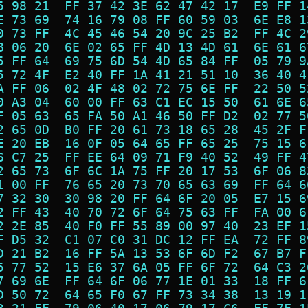
5 98 21  FF 37 42 3E 62 47 42 17  E9 FF 1
E 73 69  74 16 79 08 FF 60 59 03  6E E8 1
0 73 FF  4C 45 46 54 20 9C 25 B2  FF 4C 2
8 06 20  6E 02 65 FF 4D 13 4D 61  6E 61 6
5 FF 64  69 75 6D 54 4D 65 84 FF  05 79 9
5 72 4F  E2 40 FF 1A 41 21 51 10  36 40 4
A FF 06  02 4F 48 02 72 75 6E FF  22 50 5
0 A3 04  60 00 FF 63 C1 EC 15 50  61 6E 6
F 05 63  65 FA 50 A1 46 50 FF D2  02 77 5
2 65 0D  B0 FF 20 61 73 18 65 28  45 2F F
E 20 EB  16 0F 05 64 65 FF 65 25  75 15 6
6 C7 25  FF EE 64 09 71 F9 40 52  49 FF 4
2 65 73  6F 6C 1A 75 FF 20 17 53  6F 06 8
1 00 FF  76 65 20 73 70 65 63 69  FF 64 6
7 32 30  30 98 20 FF 64 6F 20 05  E7 15 6
2 FF 43  40 70 72 6F 64 75 63 FF  FA 00 6
2 2E 85  40 F0 FF 55 89 00 97 40  23 EF 1
F D5 32  C1 07 C0 31 DC 12 FF EA  72 FF 8
D 21 B2  16 FF 5A 13 53 6F 6D F2  67 B7 F
5 77 52  15 E6 37 6A 05 FF 6F 72  64 C3 2
7 69 6E  FF 64 6F 06 77 1E 01 33  18 FF 6
D 50 72  64 65 F0 67 FF 73 34 38  13 19 1