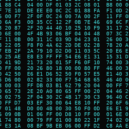
1 88 C4  04 00 DF 01 03 2C 08 01  B8 00 0
F 7E 10  DE EE E0 0C 2C 01 88 FA  F1 0D 2
6 00 F7  2F 0F 0C 24 00 7A 00 2F  11 FF 0
0 6A F3  00 35 CC 12 2F 0B 7E 46  69 6C F
3 20 87  2F 20 44 40 10 25 10 F9  31 17 2
0 6E 00  4F 4B 93 06 BF 04 04 48  07 3C 2
F 11 0B  00 31 1C 03 9D 04 23 01  26 00 3
8 22 05  F8 F0 4A 62 2D DE 02 28  78 20 A
7 EB 2F  2A 79 10 D2 D0 11 03 5C  20 E6 E
0 25 AE  E8 E3 FF FF 54 E6 E1 31  15 31 D
D 41 9D  21 73 20 01 5F F6 0F 10  74 00 3
0 FF 00  20 26 80 18 00 00 80 FF  46 00 3
0 42 50  E6 E1 D6 52 50 F0 57 E5  E1 40 3
5 D6 00  02 82 33 00 F7 54 68 65  46 40 0
3 00 03  FF DB 03 B1 62 79 20 04  00 FF 7
0 65 73  2E 20 A0 80 65 FF 00 20  04 46 2
B 02 75  2F 04 30 2C 4B 17 30 C3  96 40 C
0 FF D7  03 EF 30 00 64 E8 10 FF  20 6F 6
7 01 48  D0 00 4B 00 30 50 F0 0D  E6 E1 9
6 09 0B  01 06 FF 00 D8 10 FF 00  01 6E 0
1 74 80  00 79 FF 01 00 80 22 1F  74 02 0
F E3 1A  08 BF 9B EB 06 00 FF D2  C8 AA E