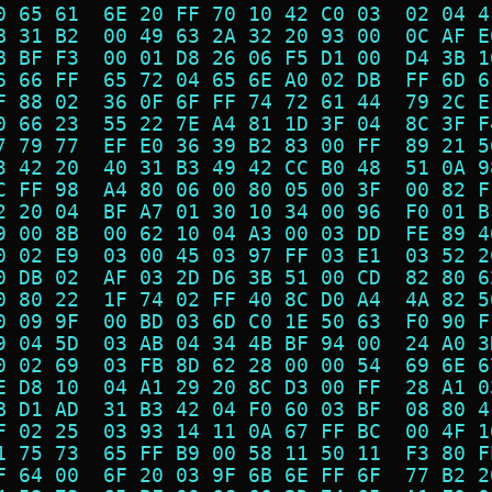
0 65 61  6E 20 FF 70 10 42 C0 03  02 04 4
B 31 B2  00 49 63 2A 32 20 93 00  0C AF E
B BF F3  00 01 D8 26 06 F5 D1 00  D4 3B 1
6 66 FF  65 72 04 65 6E A0 02 DB  FF 6D 6
F 88 02  36 0F 6F FF 74 72 61 44  79 2C E
0 66 23  55 22 7E A4 81 1D 3F 04  8C 3F F
7 79 77  EF E0 36 39 B2 83 00 FF  89 21 5
3 42 20  40 31 B3 49 42 CC B0 48  51 0A 9
C FF 98  A4 80 06 00 80 05 00 3F  00 82 F
2 20 04  BF A7 01 30 10 34 00 96  F0 01 B
9 00 8B  00 62 10 04 A3 00 03 DD  FE 89 4
0 02 E9  03 00 45 03 97 FF 03 E1  03 52 2
0 DB 02  AF 03 2D D6 3B 51 00 CD  82 80 6
0 80 22  1F 74 02 FF 40 8C D0 A4  4A 82 5
0 09 9F  00 BD 03 6D C0 1E 50 63  F0 90 F
9 04 5D  03 AB 04 34 4B BF 94 00  24 A0 3
0 02 69  03 FB 8D 62 28 00 00 54  69 6E 6
E D8 10  04 A1 29 20 8C D3 00 FF  28 A1 0
B D1 AD  31 B3 42 04 F0 60 03 BF  08 80 4
F 02 25  03 93 14 11 0A 67 FF BC  00 4F 1
1 75 73  65 FF B9 00 58 11 50 11  F3 80 F
F 64 00  6F 20 03 9F 6B 6E FF 6F  77 B2 2