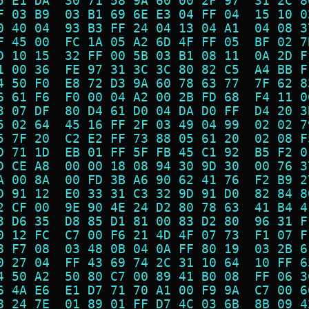
5 E1 DA  30 71 58 9A 60 00 2F 97  31 2C 8
F 03 B9  03 B1 69 6E E3 04 FF 04  15 10 0
0 40 04  93 B3 FF 24 04 13 04 A1  04 08 3
F 45 00  FC 1A 05 A2 6D 4F FF 05  BF 02 7
D 10 15  32 FF 00 5B 03 B1 08 11  0A 2D F
1 00 36  FE 97 31 3C 3C 80 82 C5  A4 BB F
4 50 F0  E8 72 D3 9A 60 78 63 77  7F 62 8
6 61 F6  F0 00 04 A2 00 2B FD 68  F4 11 0
3 07 DF  80 D4 61 D0 04 DA D0 FF  D4 20 3
5 02 64  45 16 FF 2F 03 49 04 99  02 02 7
5 7F 20  C2 E2 FF 73 88 05 61 20  02 08 F
D 71 1D  EB 01 FF 5F FB 45 C1 92  B5 F2 0
D CE A8  00 00 18 08 94 30 9D 30  00 76 3
A 00 8A  00 FD 3B A6 90 62 41 76  F2 B9 2
D 91 12  E0 33 31 C3 32 9D 91 D0  82 84 8
2 CF 00  9E 90 4E 24 D2 80 78 63  41 B4 4
3 D6 35  D8 85 D1 81 00 83 D2 80  96 31 F
0 12 FC  C7 00 F6 21 4D 4F 07 73  F1 07 F
8 F7 08  03 48 0B 04 0A FF 80 19  03 2B 6
0 27 04  FF 43 69 74 2C 31 10 64  10 FF 6
4 50 A2  50 80 C7 00 89 41 B0 08  FF 06 3
6 4A E6  E1 D7 71 70 A1 00 F9 9A  C7 00 6
8 24 7E  01 89 01 FF D7 4C 03 6B  8B 09 4