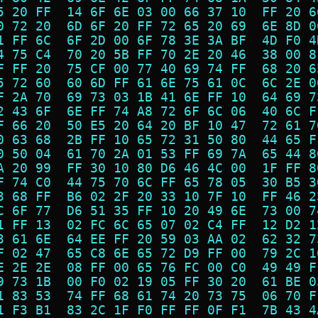
5 20 FF  14 6F 6E 03 00 66 37 10  FF 20 6
0 72 20  6D 6F 20 FF 72 65 20 69  6E 8D 0
1 FF 6C  6F 2D 00 6F 78 3E 3A BF  4D F0 4
4 75 C4  70 20 5B FF 70 2E 20 46  38 00 8
F FF 20  75 CF 00 77 40 69 74 FF  68 20 6
5 72 60  60 6D FF 61 6E 75 61 0C  6C 2E 0
F 2A 70  69 73 03 1B 41 6E FF 10  64 69 7
2 43 6F  6E FF 74 A8 72 6F 6C 06  40 6C F
F 66 20  50 E5 20 64 20 BF 10 47  72 61 7
0 63 68  2B FF 10 65 72 31 50 80  44 65 F
0 50 04  61 70 2A 01 53 FF 69 7A  65 44 8
A 20 99  FF 30 10 80 D6 46 4C 00  1F FF 8
F 74 C0  44 75 70 6C FF 65 78 05  30 B5 3
3 68 FF  B6 02 2F 20 33 10 7F 10  FF 46 2
C 6F 77  D6 51 35 FF 10 20 49 6E  73 00 7
1 FF 13  02 FC 6C 65 07 02 C4 FF  12 D2 1
3 61 6E  64 EE FF 20 59 03 AA 02  62 32 7
F 02 47  65 C8 6E 65 72 D9 FF 00  79 2C 1
E 2E 2E  08 FF 00 65 76 FC 00 C0  49 49 F
9 73 1B  00 F0 02 19 05 FF 30 20  61 BE 0
1 83 53  74 FF 68 61 74 20 73 75  06 70 F
1 F3 B1  83 2C 1F F0 FF FF 0F F1  7B 43 4