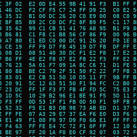
C 3F 02  E2 0D E4 55 9B 41 91 F3  B1 FF F
1 46 DC  F2 CF F5 C7 24 FF D9 25  C0 E2 5
6 35 32  B1 00 DC 26 20 C0 E9 00  08 C0 9
2 BF B5  B9 2C C0 DC F2 8F B9 F5  C1 17 8
9 35 62  99 C1 CB 51 41 76 A8 95  B1 F9 8
0 B6 81  C1 F8 C1 B8 56 CF 86 F9  00 96 B
9 A7 80  E1 ED C0 00 DC 91 26 20  F0 1E 8
5 CE 19  FF F9 D7 F8 45 19 D7 F8  DF FF E
6 08 D1  08 51 40 30 DC F1 E2 F8  17 E2 3
7 B6 FF  4E E2 F8 07 E2 F8 22 F3  FF E2 8
8 76 23  5A 01 F7 09 1A 8C C6 71  D1 FE 5
1 80 88  BE C2 79 2F 51 50 F2 22  F7 FB 3
2 83 01  E2 CB 51 50 10 D5 11 F7  9B FF B
0 20 91  5C 12 63 51 50 F1 94 FC  C2 B0 3
F 23 DC  FF 1F F3 F7 FB 4F FD 5C  75 E3 F
0 1D 5C  10 29 B2 96 E1 BE 91 F5  5D 11 F
D F3 FF  0D 53 1F F1 FB 0D 50 F1  9F FB F
1 52 32  F5 E1 B3 DB 98 73 AB ED  D1 37 9
2 FF FE  07 A3 29 E7 37 EA F6 E0  D3 F6 E
4 E1 49  F1 00 F9 97 D9 F0 66 E1  FF FF 0
F F4 63  FF FE E4 7C 72 F1 0F FF  12 10 6
8 BE 97  FF 20 1A F0 E0 CF 92 07  03 72 F