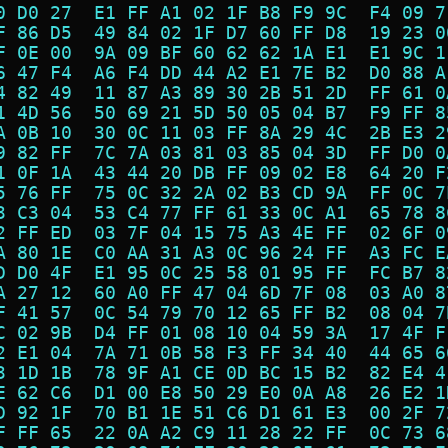
0 D0 27  E1 FF A1 02 1F B8 F9 9C  F4 09 7
F 86 D5  49 84 02 1F D7 60 FF D8  19 23 0
F 0E 00  9A 09 BF 60 62 62 1A E1  E1 9C 1
6 47 F4  A6 F4 DD 44 A2 E1 7E B2  D0 88 A
4 82 49  11 87 A3 89 30 2B 51 2D  FF 61 0
1 4D 56  50 69 21 5D 50 05 04 B7  F9 FF 8
A 0B 10  30 0C 11 03 FF 8A 29 4C  2B E3 2
9 82 FF  7C 7A 03 81 03 85 04 3D  FF D0 0
1 0F 1A  43 44 20 DB FF 09 02 E8  64 20 F
5 76 FF  75 0C 32 2A 02 B3 CD 9A  FF 0C 7
3 C3 04  53 C4 77 FF 61 33 0C A1  65 78 8
2 FF ED  03 7F 04 15 75 A3 4E FF  02 6F 0
A 80 1E  C0 AA 31 A3 0C 96 24 FF  A3 FC E
D D0 4F  E1 95 0C 25 58 01 95 FF  FC B7 8
A 27 12  60 A0 FF 47 04 6D 7F 08  03 A0 8
F 41 57  0C 54 79 70 12 65 FF B2  08 04 7
C 02 9B  D4 FF 01 08 10 04 59 3A  17 4F F
2 E1 04  7A 71 0B 58 F3 FF 34 40  44 65 6
3 1D 1B  78 9F A1 CE 0D BC 15 B2  82 E4 4
E 62 C6  D1 00 E8 50 29 E0 0A A8  26 E2 1
D 92 1F  70 B1 1E 51 C6 D1 61 E3  00 2F 7
F FF 65  22 0A A2 C9 11 28 22 FF  0C 73 6