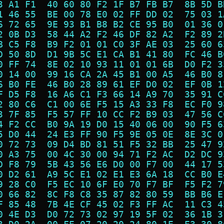
3 A1 F1  40 60 80 F2 1F B7 FB B7  8B 5D B
1 46 55  BE 00 78 E0 02 FF DD 02  75 03 1
6 72 65  9E 93 B1 B8 B2 CE 95 B0  01 36 0
2 0B D3  58 44 A2 F2 46 DF 82 A2  F2 89 2
B C5 F8  B9 F2 01 01 C0 3F AE 03  25 60 6
D 50 8D  D1 9B 5C E1 CA B1 41 80  FC 46 B
0 FF 74  8E 02 10 93 11 01 01 6B  D0 F2 3
0 14 00  99 16 CA 2A 45 B1 00 A5  46 B0 8
6 B0 FE  46 B0 28 89 61 EF D0 02  EF 0B 1
F D5 F8  16 A6 C1 F3 66 14 A9 70  35 91 C
2 80 C6  C1 00 6E F5 15 A3 33 F8  EC F0 9
3 7F 85  F5 57 FF 10 CC F2 B9 03  47 56 C
4 F2 CC  B0 9A 19 D0 15 40 06 00  90 F5 6
5 D0 44  24 E3 FF 90 F5 9E 05 0E  8E 3C 0
0 72 73  09 D4 BD 81 51 F5 32 BB  25 47 9
0 A3 75  00 4C 30 00 94 71 F2 AC  D2 DC 9
D F8 79  5B 43 56 E6 D0 00 F7 00  44 17 5
0 D2 61  A9 5C E1 02 E1 E3 6A 18  CC B0 E
9 28 C0  F5 EC 10 6F E0 70 F7 BF  F5 F2 7
0 66 82  8C F8 C8 35 87 82 80 59  BB B6 E
F 85 48  7B 4E CF 45 02 F3 FF AC  11 C3 4
0 4E D3  D0 72 73 02 97 19 5F 02  36 1B 3