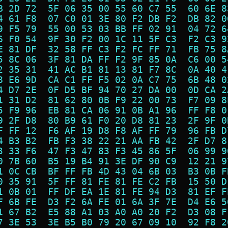
B 2D 72  5F 06 35 00 55 60 C7 55  60 6E 8
4 61 F8  07 C0 01 3E 80 F2 DB F2  DB 82 0
9 F5 79  55 00 53 03 BB FF 02 91  04 72 6
6 F0 54  9F 30 F2 00 1C 11 5F C3  F2 C3 9
E 81 DF  32 58 FF C3 F2 FC FF 71  FB 75 8
5 8C 06  3F 81 DA FF F2 9F 85 0A  C6 00 5
2 35 31  41 AC B1 81 13 81 F7 8C  0A 40 4
8 E6 9D  CA C1 FF F5 02 0A C7 75  6B 48 0
4 D7 2E  0F D5 BF 94 70 27 DA 00  0D CA 2
1 31 D2  81 62 80 0B F9 22 00 73  F7 09 8
5 F9 96  EB 81 CA 06 91 0B A1 96  FF F8 0
9 2F D8  80 B9 61 F0 20 D8 81 23  2F 9F 0
F FF 12  F6 AF 19 D8 F8 AF FF 79  96 FB D
4 B3 B2  FB F3 38 22 21 AA FB 42  2F D7 8
3 33 F6  47 F3 47 83 F3 45 86 5F  06 99 9
0 7B 60  B5 19 B4 91 3E DF 90 C9  12 21 9
1 0C CB  BF FF FB 4D 43 04 6B 03  B3 0B F
0 35 91  5F FF 81 FE 81 FE C2 FB  15 50 D
1 0B 01  FF DF EA 1E 81 FE 94 D3  81 EF F
F 6B FE  D3 F2 6A FE 01 6A 3F 7E  D4 E6 5
1 67 B2  E5 88 A1 03 A0 A0 20 F2  D3 08 F
7 3E 53  3E B5 B0 79 20 67 09 10  92 F8 2