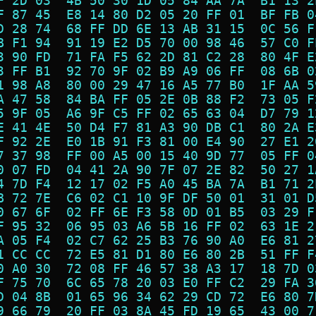
F 2D 03  4B 50 30 1D 05 84 AA 7A  B1 13 2
F 87 45  E8 14 80 D2 05 20 FF 01  BF FB 0
D 28 74  68 FF DD 6E 13 AB 31 15  0C 56 F
B F1 94  91 19 E2 D5 70 00 98 46  57 C0 F
3 90 FD  71 FA F5 62 2D 81 C2 28  80 4F E
3 FF B1  92 70 9F 02 B9 A9 06 FF  08 6B 0
1 98 A8  80 00 29 47 16 A5 77 B0  1F AA 5
A 47 58  84 BA FF 05 2E 0B 88 F2  73 05 F
5 9F 05  A6 9F C5 FF 02 65 63 04  D7 79 1
E 41 4E  50 D4 F7 81 A3 90 DB C1  80 2A E
F 92 2E  E0 1B 91 F3 81 00 E4 90  27 E1 2
7 37 98  FF 00 A5 00 15 40 9D 77  05 FF 0
0 07 FD  04 41 2A 90 7F 07 2E 82  50 27 1
4 7D F4  12 17 02 F5 A0 45 BA 7A  B1 71 2
B 72 7E  C6 02 C1 10 9F DF 50 01  31 01 D
0 67 6F  02 FF 6E F3 58 0D 01 B5  03 29 F
F 95 32  06 95 03 A6 5B 16 FF 02  63 1E 2
A 05 F4  02 C7 62 25 B3 76 90 A0  E6 81 2
1 CC CC  72 E5 81 D1 80 E6 80 2B  51 FF F
0 A0 30  72 08 FF 46 57 38 A3 17  18 7D 0
F 75 70  6C 65 78 20 03 E0 FF C2  29 FA 3
D 04 8B  01 65 96 34 62 29 CD 72  E6 80 7
9 66 79  20 FF 03 8A 45 FD 19 65  43 00 7