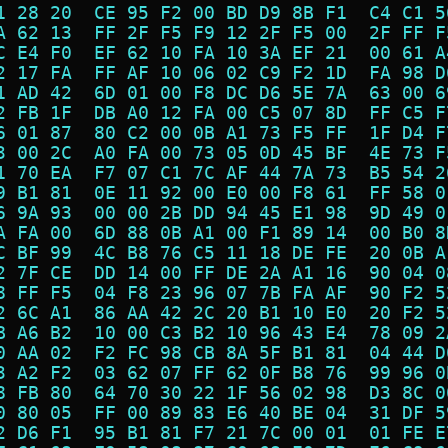
1 28 20  CE 95 F2 00 BD D9 8B F1  C4 C1 5
A 62 13  FF 2F F5 F9 12 2F F5 00  2F FF F
C E4 F0  EF 62 10 FA 10 3A EF 21  00 61 A
2 17 FA  FF AF 10 06 02 C9 F2 1D  FA 98 D
1 AD 42  6D 01 00 F8 DC D6 5E 7A  63 00 6
2 FB 1F  DB A0 12 FA 00 C5 07 8D  FF C5 F
6 01 87  80 C2 00 0B A1 73 F5 FF  1F D4 F
3 00 2C  A0 FA 00 73 05 0D 45 BF  4E 73 F
1 70 EA  F7 07 C1 7C AF 44 7A 73  B5 54 2
9 B1 81  0E 11 92 00 E0 00 F8 61  FF 58 0
6 9A 93  00 00 2B DD 94 45 E1 98  9D 49 0
A FA 00  6D 88 0B A1 00 F1 89 14  00 B0 8
C BF 99  4C B8 76 C5 11 18 DE FE  20 0B A
2 7F CE  DD 14 00 FF DE 2A A1 16  90 04 0
8 FF F5  04 F8 23 96 07 7B FA AF  90 F2 5
2 6C A1  86 AA 42 2C 20 B1 10 E0  20 F2 5
B A6 B2  10 00 C3 B2 10 96 43 E4  78 09 2
0 AA 02  F2 FC 98 CB 8A 5F B1 81  04 44 D
3 A2 F2  03 62 07 FF 62 0F B8 76  99 96 0
8 FB 80  64 70 30 22 1F 56 02 98  D3 8C 0
0 80 05  FF 00 89 83 E6 40 BE 04  31 DF 5
2 D6 F1  95 B1 81 F7 21 7C 00 01  01 FE E