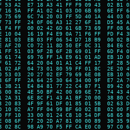
F 53 A2  E7 18 A3 41 FF F9 09 43  02 B1 0
7 16 5A  FF A1 02 41 03 D0 6B 69  6E FF 6
0 75 69  6C 74 20 03 FF 5D 40 1A  44 03 0
7 73 FF  24 0F 06 A3 12 27 6F 18  D5 45 A
1 F4 FF  00 02 42 6D 61 6B 73 69  FF 08 6
E 10 04  16 19 F4 E9 0A 71 F6 FF  FD F4 3
2 81 03  EB 03 FF 06 54 D7 18 B9  00 02 B
E AF 20  C0 72 11 8D 50 EF 0C 31  84 E6 C
1 FF 51  03 9F 2B 6F 2B 69 01 FF  6D F4 0
8 61 74  69 76 FF 1A E9 61 01 AD  EB 1D 0
F 61 72  64 20 04 01 A1 C4 FF 17  3F 28 5
1 02 AF  04 73 01 80 59 FF 01 8C  2E 20 4
0 53 03  20 27 02 EF 79 69 6E 08  EB 10 0
8 6F FF  2A 64 25 30 64 34 00 9F  E7 2A 7
1 3B 21  E4 84 81 77 22 C4 87 F1  89 42 0
5 00 82  4E 50 BF 42 00 69 6E 73  74 43 4
1 2A 31  6E 8C F1 43 A1 BF 20 00  38 80 C
3 20 83  4F 9F 61 DF 01 85 01 5B  02 63 D
D 10 02  A7 FF 04 99 BF 60 02 EB  02 00 F
0 FF 10  33 00 01 24 C8 10 54 DF  68 65 8
E 08 6F  77 20 2D A7 81 00 00 89  30 35 9
8 02 8C  98 A9 70 F5 FF CA E0 C0  97 C0 6