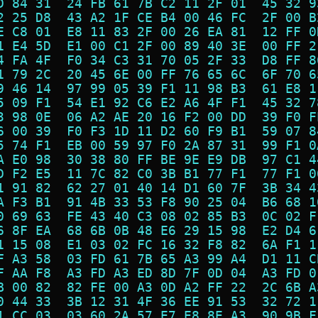
D 84 31  24 FB 61 7B C2 11 2F 01  45 32 9
2 25 D8  43 A2 1F CE B4 00 46 FC  2F 00 B
E C8 01  E8 11 83 2F 00 26 EA 81  12 FF 0
1 E4 5D  E1 00 C1 2F 00 89 40 3E  00 FF 2
4 FA 4F  F0 34 C3 31 70 05 2F 33  D8 FF 8
1 79 2C  20 45 6E 00 FF 76 65 6C  6F 70 6
9 46 14  97 99 05 39 F1 11 98 B3  61 E8 1
5 09 F1  54 E1 92 C6 E2 A6 4F F1  45 32 7
3 98 0E  06 A2 AE 20 16 F2 00 DD  39 F0 F
6 00 39  F0 F3 1D 11 D2 60 F9 B1  59 07 8
5 74 F1  EB 00 59 97 F0 2A 87 31  99 F1 0
A E0 98  30 38 80 FF BE 9E E9 DB  97 C1 4
D F2 E5  11 7C 82 C0 3B B1 77 F1  77 F1 0
1 91 82  62 27 01 40 14 D1 60 7F  3B 34 4
A F3 B1  91 4B 33 53 F8 90 25 04  B6 68 1
0 69 63  FE 43 40 C3 08 02 85 B3  0C 02 F
6 8F EA  68 6B 0B 48 E6 29 15 98  E2 D4 6
1 15 08  E1 03 02 FC 16 32 F8 82  6A F1 1
F A3 58  03 FD 61 7B 65 A3 99 A4  D1 11 C
F AA F8  A3 FD A3 ED 8D 7F 0D 04  A3 FD 0
B 00 82  82 FE 00 A3 0D A2 FF 22  2C 6B A
0 44 33  3B 12 31 4F 36 EE 91 53  32 72 1
1 CC 03  03 60 2A 57 E7 E8 8E A3  90 9B F