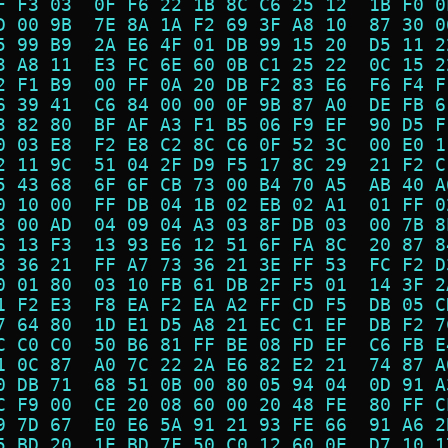
F F3 03  0F F6 22 1B 8C C6 25 12  1B F0 0
D 00 9B  7E 8A 1A F2 69 3F A8 10  87 30 0
5 99 B9  2A E6 4F 01 DB 99 15 20  D5 11 2
3 A8 11  E3 FC 6E 60 0B C1 25 22  0C 15 2
2 F1 B9  00 FF 0A 20 DB F2 83 E6  F6 F4 F
6 39 41  C6 84 00 00 0F 9B 87 A0  DE FB 6
3 82 80  BF AF A3 F1 B5 06 F9 EF  90 D5 F
0 03 E8  F2 E8 C2 8C C6 0F 52 3C  00 E0 1
2 11 9C  51 04 2F D9 F5 17 8C 29  21 F2 C
5 43 68  6F 6F CB 73 00 B4 70 A5  AB 40 A
0 10 00  FF DB 04 1B 02 EB 02 A1  01 FF 0
3 00 AD  04 09 04 A3 03 8F DB 03  00 7B 8
6 13 F3  13 93 E6 12 51 6F FA 8C  20 87 8
3 36 21  FF A7 73 36 21 3E FF 53  FC F2 D
0 01 80  03 10 FB 61 DB 2F F5 01  14 3F 2
1 F2 E3  F8 EA F2 EA A2 FF CD F5  DB 05 C
7 64 80  1D E1 D5 A8 21 EC C1 EF  DB F2 7
C C0 C0  50 B6 81 FF BE 08 FD EF  C6 FB E
1 0C 87  A0 7C 22 2A E6 82 E2 21  74 87 A
0 DB 71  68 51 0B 00 80 05 94 04  0D 91 A
C F9 00  CE 20 08 60 00 20 48 FE  80 FF C
9 7D 67  E0 E6 5A 91 21 93 FE 66  91 A6 2
5 BD 20  1E BD 7F 50 C0 12 60 0E  D7 10 1