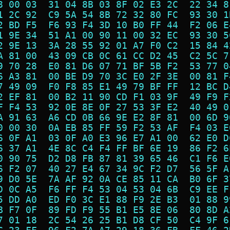
8 00 03  31 04 8B 03 8F 02 E3 2C  22 34 8
1 2C 92  C9 5A 54 8B 72 32 80 FC  93 30 1
2 BD F5  F6 93 F4 3D 10 B0 FF 44  F2 06 E
1 9E 34  51 A1 00 90 11 00 32 EC  93 30 5
2 9E 13  3A 28 55 92 01 A7 F0 C2  15 84 4
A 81 00  43 09 CB 0C 61 CC D2 45  C2 5C 7
9 70 28  E0 81 D6 07 71 BF 5B F2  53 77 0
6 A3 81  00 BE D9 70 3C E0 2F 3E  00 81 F
7 49 09  F0 F8 85 E1 49 79 BF FF  12 BC D
2 EF 81  00 B2 11 90 CD F1 03 9F  49 F9 F
F F4 53  92 0E 8E 0F 27 53 3F E2  40 49 0
A 91 63  A6 CD 0B 66 9E E2 8F 81  00 6D 9
0 00 30  0A EB 85 FF 59 F2 53 AF  F4 03 E
6 0F A1  03 0F A0 E3 96 E7 A1 00  62 E0 D
6 37 A1  4E 8C C4 F4 FF BF 6E 19  86 F2 6
0 90 75  D2 D8 FB 87 81 39 65 46  C1 F6 E
6 F2 07  40 27 E4 67 34 9C F2 D7  56 5F A
9 D0 5E  7A AF 92 0A CE 85 11 CA  B0 6F 3
D 0C A5  F6 FF F4 53 04 53 04 6B  C9 EE F
5 DD A0  ED F0 3C E1 88 F9 2E B3  01 88 9
B F7 0F  89 FD F9 55 B1 E5 8E 06  80 8D A
7 01 18  2C 54 26 25 B1 D8 CF 50  C4 9F 6