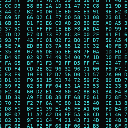
C 23 FF  96 F2 7A A7 29 18 36 FB  FF 46 2
2 CC D3  58 B3 2A 1D 31 47 72 C8  B1 9D E
B A4 C7  B2 F0 D0 1E E0 FE E3 91  9E F2 0
E 69 5F  66 02 C1 F7 00 58 D1 08  23 81 1
1 6B B1  81 F0 E6 C9 A0 20 80 EE  A0 A5 3
0 37 5C  C1 FF FF 1E EB F8 A8 D4  FD 99 F
C 7D D2  F7 04 73 F2 8C 3E 00 2F  81 E1 6
B 93 7F  43 FC 01 02 F2 B0 1F D7  56 A5 4
4 5E 7A  ED B3 D3 7A 85 12 0C 32  40 FE 9
F 35 B8  07 66 DE 55 EE 69 7F 0A  1D FD 1
E D4 9E  02 92 74 49 D4 00 7A 1D  D0 FE E
F FA 65  BF F1 F3 F9 FF D5 FF F4  23 47 F
2 CD F4  CD 2E 82 96 32 96 D1 00  F9 F7 1
5 F3 F9  10 F3 12 D7 56 D0 D1 57  2A 00 D
B D1 00  F9 5B 15 E0 74 72 59 F2  80 ED 7
9 59 F2  02 55 FF 04 53 1A 03 53  22 33 5
0 F2 84  60 D2 E1 FB 60 F2 8B 61  BA F4 B
1 1D 39  A9 FE DB 3B FF 68 F0 61  F2 8F 2
0 70 76  F2 7F 6A FC 80 12 25 40  CE 13 8
2 D8 F1  BF E1 39 E1 45 FE A1 00  FD E4 0
1 BE 07  11 A7 A2 D8 EF 5A 98 CD  F1 46 7
3 82 32  9F 61 C4 F4 21 43 F1 4D  D8 48 B
1 F2 6B  A1 F2 5F 66 EF 06 11 B5  D8 6F 6