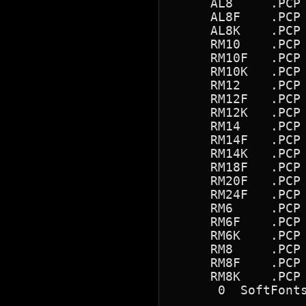
     AL8     .PCP 
     AL8F    .PCP 
     AL8K    .PCP 
     RM10    .PCP 
     RM10F   .PCP 
     RM10K   .PCP 
     RM12    .PCP 
     RM12F   .PCP 
     RM12K   .PCP 
     RM14    .PCP 
     RM14F   .PCP 
     RM14K   .PCP 
     RM18F   .PCP 
     RM20F   .PCP 
     RM24F   .PCP 
     RM6     .PCP 
     RM6F    .PCP 
     RM6K    .PCP 
     RM8     .PCP 
     RM8F    .PCP 
     RM8K    .PCP 