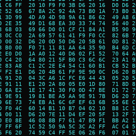
1 C6 FF  20 10 F9 F0 3B D6 20 16  D0 D6 2
2 52 65  67 8A 2C 92 4A 73 B0 1A  73 B0 3
1 3D 99  4D A9 4D 98 9A 61 86 62  49 A8 6
0 2E 35  49 D1 68 EA 30 33 74 74  56 40 2
3 68 03  69 66 D0 01 CF C1 84 A1  B5 90 9
8 0C C0  2A 69 57 61 41 F9 F0 CC  82 6B 7
0 00 32  D6 20 0D 50 D6 20 5B 61  0D 81 2
3 B0 00  F0 71 11 81 AA 64 35 90  B4 6D C
2 E0 D0  1A A0 12 40 D6 02 F1 52  70 64 A
0 C4 20  64 80 21 5F B0 C3 6C 6C  23 A1 9
2 83 A8  C1 2C 2E E4 54 C1 60 B1  CB 52 B
F F2 E1  D6 20 4B 61 FF 9E 90 0C  D6 20 B
A 91 20  04 3C A6 1C FC E6 44 43  05 20 5
E 91 11  E1 20 2A 80 05 E0 1D 80  71 8D 8
0 6A E2  1E 17 41 30 F0 0D 47 BE  D1 72 7
1 9E 91  19 81 BE A5 AA 9E 91 7B  D6 20 7
9 6E 73  74 EB A1 6C 6F EF 63 6B  55 6E C
D F0 4C  60 14 B1 10 B7 04 02 10  B8 1C 1
4 00 11  D6 20 7E 11 D4 EF 20 5F  13 2F 7
0 E0 8E  46 08 8B F7 61 47 B9 F1  BB A2 1
7 FF 6F  1C 52 50 9A 5C 3C A2 FF  AC C4 5
6 F6 20  74 59 C4 FF 5E 06 26 F6  07 01 7