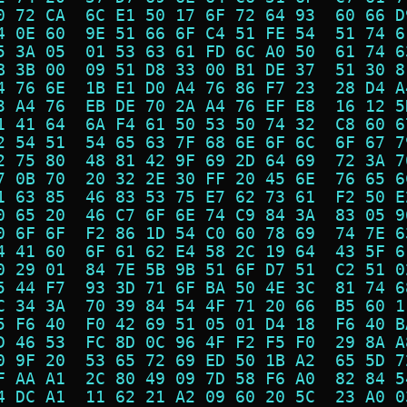
0 72 CA  6C E1 50 17 6F 72 64 93  60 66 D
4 0E 60  9E 51 66 6F C4 51 FE 54  51 74 6
5 3A 05  01 53 63 61 FD 6C A0 50  61 74 6
B 3B 00  09 51 D8 33 00 B1 DE 37  51 30 8
4 76 6E  1B E1 D0 A4 76 86 F7 23  28 D4 A
3 A4 76  EB DE 70 2A A4 76 EF E8  16 12 5
1 41 64  6A F4 61 50 53 50 74 32  C8 60 6
2 54 51  54 65 63 7F 68 6E 6F 6C  6F 67 7
2 75 80  48 81 42 9F 69 2D 64 69  72 3A 7
7 0B 70  20 32 2E 30 FF 20 45 6E  76 65 6
1 63 85  46 83 53 75 E7 62 73 61  F2 50 E
0 65 20  46 C7 6F 6E 74 C9 84 3A  83 05 9
0 6F 6F  F2 86 1D 54 C0 60 78 69  74 7E 6
4 41 60  6F 61 62 E4 58 2C 19 64  43 5F 6
0 29 01  84 7E 5B 9B 51 6F D7 51  C2 51 0
5 44 F7  93 3D 71 6F BA 50 4E 3C  81 74 6
C 34 3A  70 39 84 54 4F 71 20 66  B5 60 1
5 F6 40  F0 42 69 51 05 01 D4 18  F6 40 B
D 46 53  FC 8D 0C 96 4F F2 F5 F0  29 8A A
0 9F 20  53 65 72 69 ED 50 1B A2  65 5D 7
F AA A1  2C 80 49 09 7D 58 F6 A0  82 84 5
4 DC A1  11 62 21 A2 09 60 20 5C  23 A0 0