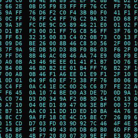
9 56 C0  89 4E 9A 89 5E EF 9C 8B  4E D2 D
2 66 2E  0B D5 F9 E3 FF FF 76 CC  FF 76 C
6 9A FF  76 D6 F2 C0 F4 3B B0 F0  41 F1 F
6 0C FF  76 FF C4 FF 76 C2 9A 32  DD 68 F
0 9A 3F  FC DE 9C D5 89 46 21 E0  01 02 F
0 D1 B7  F3 00 D1 FF 76 C8 56 FF  3F 76 0
8 FF 63  32 35 00 83 C4 02 0B 73  C0 13 F
3 09 D6  BE 26 00 8B 46 C8 50 56  2F 00 1
8 7F 9A  9E DB 50 D3 8B F0 B6 03  F6 2F 0
D FF D6  8B 46 AC 0B 46 AA 74 E9  0B F9 E
0 A0 0B  A3 46 9E EE 01 41 F1 B7  D0 76 E
0 B4 0B  46 BD B2 EE 01 B4 FF 76  B2 2F 1
7 00 A8  0B 46 F1 A6 EE 01 E9 F1  2F 10 E
1 0D 01  04 9F 60 EF 75 38 FF 76  80 06 B
3 C4 FF  0A C4 1E DC 0D 26 C6 87  FE 22 A
F F6 45  0A 10 74 BE D0 A3 DE 7D  0D 9A 1
A C0 74  D3 D0 34 9A F2 0B 3D 54  C0 13 0
3 A7 10  04 0E D1 89 47 06 3E BF  00 57 B
2 B7 15  AA C0 11 DD 1D ED 10 BA  4A 76 E
4 8C C7  9A FF 18 DE 4C D5 8E C7  26 89 6
0 15 CD  D7 03 FD 03 9D 92 7C 46  4F 4E 5
C 54 BF  4F 50 49 43 00 DB 60 B0  6D FF 8
1 6D 86  4B F7 20 80 07 30 9E EF  E3 6D 8