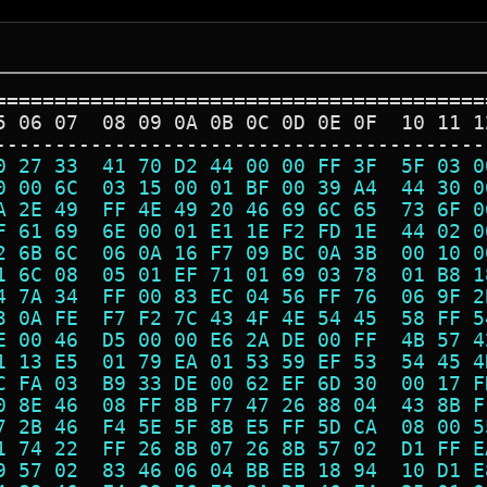
=========================================
5 06 07  08 09 0A 0B 0C 0D 0E 0F  10 11 1
-----------------------------------------
0 27 33  41 70 D2 44 00 00 FF 3F  5F 03 0
0 00 6C  03 15 00 01 BF 00 39 A4  44 30 0
A 2E 49  FF 4E 49 20 46 69 6C 65  73 6F 0
F 61 69  6E 00 01 E1 1E F2 FD 1E  44 02 0
2 6B 6C  06 0A 16 F7 09 BC 0A 3B  00 10 0
1 6C 08  05 01 EF 71 01 69 03 78  01 B8 1
4 7A 34  FF 00 83 EC 04 56 FF 76  06 9F 2
3 0A FE  F7 F2 7C 43 4F 4E 54 45  58 FF 5
E 00 46  D5 00 00 E6 2A DE 00 FF  4B 57 4
1 13 E5  01 79 EA 01 53 59 EF 53  54 45 4
C FA 03  B9 33 DE 00 62 EF 6D 30  00 17 F
0 8E 46  08 FF 8B F7 47 26 88 04  43 8B F
7 2B 46  F4 5E 5F 8B E5 FF 5D CA  08 00 5
1 74 22  FF 26 8B 07 26 8B 57 02  D1 FF E
9 57 02  83 46 06 04 BB EB 18 94  10 D1 E