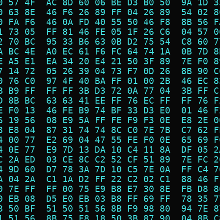
0 57 4F  AC 8D 60 06 BE D3 B0 50  9A 1D 3
0 63 8E  46 F6 26 89 FF 04 26 89  54 02 8
0 FA F6  46 0A FD 40 55 50 46 F8  8B 56 F
1 73 05  FF 81 46 FE 05 1F 26 C6  04 57 0
2 70 BC  95 33 B6 63 0B D2 75 54  C8 60 7
A BC 4E  A0 EC 61 F6 FC 64 74 1A  0B 7D 8
E A5 E1  EA 34 20 E4 21 50 3F 89  7E F0 8
7 14 72  05 26 39 04 73 F7 0D 26  8B 90 C
0 76 C0  97 4F 40 BA FF 01 00 2B  46 EC 8
B B9 FF  FF FF 3B D3 72 0A 77 04  3B FF C
D 8B BC  63 63 41 EE FF 76 EC FF  FF 76 F
E F0 13  46 FE B9 74 BF 33 D3 E0  01 46 F
6 19 56  08 E9 5A FF FE F9 F3 0E  E8 2E 0
8 E8 04  87 31 74 74 8C C0 7E 7B  C7 62 F
4 00 77  E2 69 04 47 55 FE F0 0E  65 69 F
4 0E 77  E9 7D 13 DA 10 C4 11 8A  DF 05 2
C 2A ED  03 CE 8C C2 52 CF 51 89  7E FC 2
4 9D 60  D7 78 3A 7D 10 C5 7E 0A  FF C4 7
A 04 2A  C1 1A D2 FF 22 C2 02 C1  88 46 F
0 7E FF  FF 00 75 E9 B8 E7 30 8E  FB D8 8
0 EB 08  D5 E0 EB 03 B8 FF 69 FF  78 35 7
8 50 BF  51 50 51 56 8B F9 98 80  94 7E 8
1 51 56  8B 75 F8 18 50 3B 87 90  04 8B C