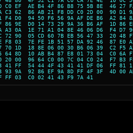
7 48 80  4F 52 C1 7A C0 CA 7E 4E  10 0C 5
D C0 EF  AE B4 4F 86 B8 75 5B 8E  46 27 F
A C3 62  86 AB 21 F8 DD C0 2D 00  90 D1 9
1 F4 D0  94 50 F6 56 9A AF DE B6  A2 84 8
F 86 9E  D0 14 73 29 9A 36 B6 AF  1D 86 E
A A3 0A  1E 71 A1 04 8E 46 06 D6  F4 D7 9
C 72 90  05 CD 60 7B EB 56 47 33  20 48 F
E F8 03  7E FE 1B 51 57 DA 92 46  87 E0 A
7 70 1D  18 8E 06 00 30 B6 06 39  C2 F5 A
5 64 8D  10 AB B4 87 E8 01 73 04  C0 6A F
0 20 00  96 64 C0 00 7C 04 C0 24  F7 B3 F
3 41 FF  54 44 4F 43 41 41 DF 06  FF 81 1
3 93 9A  92 86 EF 9A 8D FF 4F 3F  4D 00 A
F FF 03  C0 02 41 43 F9 7A 41            