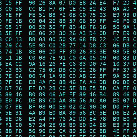
B 15 FF  90 26 8A 07 D0 E8 2A E4  F7 2D 4
B C0 58  CC B1 F7 6F 1E C5 B2 43  0A AD F
6 FE FF  FE 51 B8 F2 0B C0 75 03  E9 93 D
D FE 1B  C0 04 26 8B 57 06 89 FF  46 F6 8
E 05 17  00 52 50 FF 8D 46 F6 16  50 9A 1
8 5E FF  8E 06 22 30 26 A3 D4 0D  F7 E9 0
B C0 13  B8 03 00 50 9A 68 FB 22  4C E3 C
5 29 C4  5E 9D C0 2B 77 14 D8 C3  06 DB C
6 74 1B  8E 06 20 FF 30 26 83 3E  98 5E 0
8 11 1B  C0 08 7E 91 C0 0A 05 09  00 83 D
4 EA C2  9A 16 26 FE C6 83 D0 74  10 37 D
D 13 83  C2 75 0D DB C0 02 26 FF  FF 37 5
3 7E 0A  00 74 1A 9B CD AB C2 5F  9A 5C 8
8 7F 0E  E8 4A F0 8B 46 FA A4 DB  D6 DE C
0 D7 26  FF D2 2B C0 5E 8B E5 5D  CA FF 0
6 89 46  B0 89 46 AE FF 89 46 B4  89 46 B
0 E0 FC  DE B9 C0 AA 89 56 AC A0  E0 07 D
0 07 BE  BF 08 00 E9 02 02 90 00  D0 FF F
7 5E 31  4A B9 E0 BA 89 56 BC 5E  D6 E2 A
4 5E D6  E2 A4 FF 76 A2 DD E4 78  B9 E0 F
F F1 C0  57 24 2E 9B B9 E0 D4 E8  E3 F3 B
2 8B FD  56 96 E0 CA 89 56 CC 8B  4E FF A