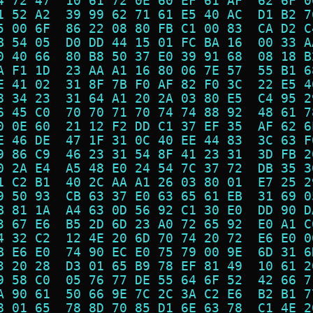
4 72 47  10 61 72 0E 60 EF 61 AF  62 6F 0
1 52 A2  39 99 62 71 61 E5 40 AC  D1 B2 7
5 00 6F  86 22 08 80 FB C1 00 83  CA D2 C
B 54 05  D0 DD 44 15 01 FC BA 16  00 33 A
0 40 66  80 B8 50 37 E0 39 91 68  08 18 B
A F1 1D  23 AA A1 16 80 06 7E 57  55 B1 6
E 41 02  31 8F 7B F0 AF 82 F0 3C  22 E5 4
8 34 23  31 64 A1 20 2A 03 80 E5  C4 95 2
6 45 C0  70 70 71 70 74 74 88 92  48 61 7
0 0E 60  21 12 F2 DD C1 37 EF 35  AF 62 6
E 46 DE  47 1F 31 0C 40 EE 44 83  3C 63 F
9 86 C9  46 23 31 54 8F 41 23 31  3D FB 2
0 2A E4  A5 48 E0 24 54 7C 37 72  DB 35 3
1 C2 B1  40 2C AA A1 26 03 80 01  E7 25 2
9 50 93  CB 63 37 E0 63 65 61 EB  31 69 0
B 81 1A  A4 63 0D 56 92 C1 30 E0  DD 90 D
3 67 E6  B5 2D 6D 23 A0 72 65 92  E0 A1 C
4 32 C2  12 4E 20 6D 70 74 20 72  E6 E0 0
B E6 E0  74 90 EC E0 75 79 00 9E  6D 31 6
3 20 28  D3 01 65 B9 78 EF 81 49  10 61 2
9 58 C0  05 76 77 DE 55 64 6F 52  42 66 7
A 90 61  50 66 9E 7C 2C 3A C2 E6  B2 B1 7
8 01 65  78 8D 70 85 D1 6E 63 78  C1 4E 2