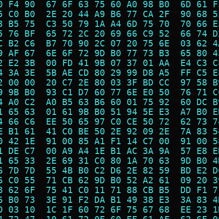
0 F4 90  67 6F 63 75 60 A0 98 B0  6D 61 F
5 C0 B0  2E 20 44 A9 B6 77 CA 2F  90 68 5
3 B5 75  C3 50 79 1A A4 6D 75 70  70 66 E
5 76 BF  65 72 2C 20 69 66 C9 52  66 74 D
C B2 C6  B7 70 90 2C 07 20 75 6E  03 62 4
9 AF 67  6E 6F 72 9D B0 77 73 B3  65 80 4
2 E2 3B  00 FD 41 9B 07 37 01 AA  E4 C3 C
4 3A 3E  5B AE CD 80 29 99 D8 A5  FF C5 E
2 00 00  20 C7 2E 80 03 3F BD CC  97 58 B
9 9B B0  93 C1 D7 60 77 6E E0 50  76 71 C
4 A0 C2  A0 B5 63 B6 60 01 75 92  60 DC B
1 65 63  01 61 9B B0 51 94 5E E3  A7 B0 E
4 66 C6  EE 50 65 97 C0 CE 50 72  62 73 7
E B1 61  41 C0 BE 50 2E 92 09 2E  7A 83 5
0 42 1E  91 00 85 A1 F1 14 C7 00  91 00 5
1 DE C7  00 A9 A4 1E B1 AC 3A 9A  57 E8 E
1 65 33  2E 69 31 C0 80 1A 70 63  9D B0 4
6 7D 7D  55 4B B0 C2 D6 2E 82 59  BD E2 D
6 C0 55  71 CB 62 9D B0 52 A2 61  09 20 3
8 62 6F  75 41 C0 11 71 88 CB B5  DD F1 7
6 B0 73  3E 91 F2 DA B1 49 38 E3  3A 83 4
D 03 10  1C 1F 60 72 6F 75 67 68  EE 23 1