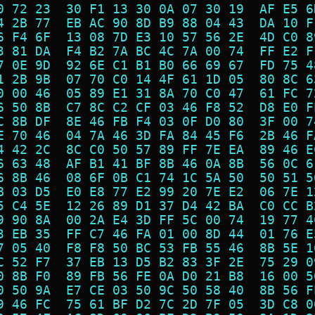
0 72 23  30 F1 13 30 0A 07 30 19  AF E5 6
4 2B 77  EB AC 90 8D B9 88 04 43  DA 10 F
6 F4 6F  13 08 7D E3 10 57 56 2E  4D C0 8
3 81 DA  F4 B2 7A BC 4C 7A 00 74  FF E2 F
7 0E 9D  92 6E C1 B1 B0 66 69 67  FD 75 4
1 2B 9B  07 70 C0 14 4F 61 1D 05  80 8C 6
0 00 46  05 89 E1 31 8A 70 C0 47  61 FC 7
6 50 8B  C7 8C C2 CF 03 46 F8 52  D8 E0 F
C 8B DF  8E 46 FB F4 03 0F D0 80  3F 00 7
E 70 46  04 7A 46 3D FA 84 45 F6  2B 46 F
4 42 2C  8C C0 50 57 89 FF 7E EA  89 46 E
6 63 48  AF B1 41 BF 8B 46 0A 8B  56 0C 6
6 8B 46  08 6F 0B C1 74 1C 5A 50  50 51 5
B 03 D5  E0 E8 77 E2 99 20 7E E2  06 7E 1
5 C4 5E  12 26 89 D1 37 D4 42 BA  C0 CC B
9 90 8A  00 2A E4 3D FF 5C 00 74  19 77 4
3 EB 35  FF C7 46 FA 01 00 8D 44  01 76 E
7 05 40  F8 F8 50 BC 53 FB 55 46  8B 5E 1
C 52 F7  37 EB 13 D5 B2 83 3F 2E  75 29 0
0 8B F0  89 FB 56 FE 0A D0 21 B8  16 00 5
0 50 9A  E7 CE 03 50 9C 50 58 40  8B 56 F
9 46 FC  75 61 BF D2 7C 2D 7F 05  3D C8 0