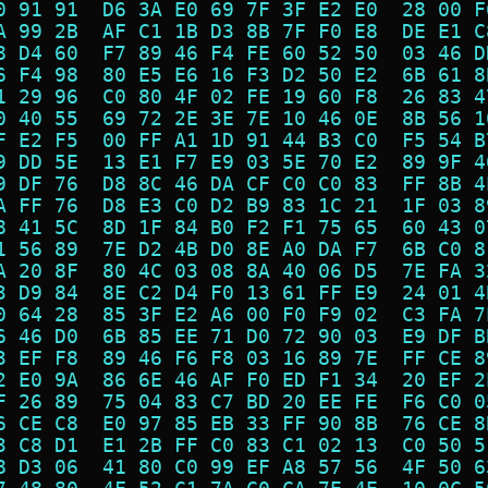
0 91 91  D6 3A E0 69 7F 3F E2 E0  28 00 F
A 99 2B  AF C1 1B D3 8B 7F F0 E8  DE E1 C
8 D4 60  F7 89 46 F4 FE 60 52 50  03 46 D
6 F4 98  80 E5 E6 16 F3 D2 50 E2  6B 61 8
1 29 96  C0 80 4F 02 FE 19 60 F8  26 83 4
0 40 55  69 72 2E 3E 7E 10 46 0E  8B 56 1
F E2 F5  00 FF A1 1D 91 44 B3 C0  F5 54 B
9 DD 5E  13 E1 F7 E9 03 5E 70 E2  89 9F 4
9 DF 76  D8 8C 46 DA CF C0 C0 83  FF 8B 4
A FF 76  D8 E3 C0 D2 B9 83 1C 21  1F 03 8
8 41 5C  8D 1F 84 B0 F2 F1 75 65  60 43 0
1 56 89  7E D2 4B D0 8E A0 DA F7  6B C0 8
A 20 8F  80 4C 03 08 8A 40 06 D5  7E FA 3
3 D9 84  8E C2 D4 F0 13 61 FF E9  24 01 4
0 64 28  85 3F E2 A6 00 F0 F9 02  C3 FA 7
6 46 D0  6B 85 EE 71 D0 72 90 03  E9 DF B
3 EF F8  89 46 F6 F8 03 16 89 7E  FF CE 8
2 E0 9A  86 6E 46 AF F0 ED F1 34  20 EF 2
F 26 89  75 04 83 C7 BD 20 EE FE  F6 C0 0
6 CE C8  E0 97 85 EB 33 FF 90 8B  76 CE 8
3 C8 D1  E1 2B FF C0 83 C1 02 13  C0 50 5
8 D3 06  41 80 C0 99 EF A8 57 56  4F 50 6