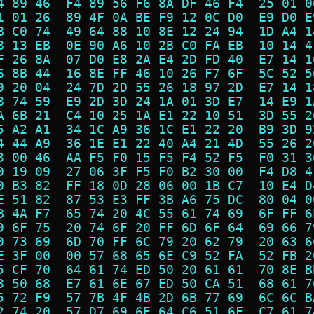
4 89 46  F4 89 56 F6 8A DF 46 F4  25 01 0
1 01 26  89 4F 0A BE F9 12 0C D0  E9 D0 E
B C0 74  49 64 88 10 8E 12 24 94  1D A4 1
8 13 EB  0E 90 A6 10 2B C0 FA EB  10 14 4
F 26 8A  07 D0 E8 2A E4 2D FD 40  E7 14 1
6 8B 44  16 8E FF 46 10 26 F7 6F  5C 52 5
9 20 04  24 7D 2D 55 26 18 97 2D  E7 14 1
8 74 59  E9 2D 3D 24 1A 01 3D E7  14 E9 1
A 6B 21  C4 10 25 1A E1 22 10 51  3D 55 2
5 A2 A1  34 1C A9 36 1C E1 22 20  B9 3D 9
4 44 A9  36 1E E1 22 40 A4 21 4D  55 26 2
3 00 46  AA F5 F0 15 F5 F4 52 F5  F0 31 3
0 19 09  27 06 3F F5 F0 B2 30 00  F4 D8 4
0 B3 82  FF 18 0D 28 06 00 1B C7  10 E4 D
E 51 82  87 53 E3 FF 3B A6 75 DC  80 04 0
B 4A F7  65 74 20 4C 55 61 74 69  6F FF 6
9 6F 75  20 74 6F 20 FF 6D 6F 64  69 66 7
0 73 69  6D 70 FF 6C 79 20 62 79  20 63 6
E 3F 00  00 57 68 65 6E C9 52 FA  52 FB 2
5 CF 70  64 61 74 ED 50 20 61 61  70 8E B
8 50 68  E7 61 6E 67 ED 50 CA 51  68 61 7
5 72 F9  57 7B 4F 4B 2D 6B 77 69  6C 6C B
2 74 20  57 D7 69 6E 64 C6 51 6F  C7 61 7