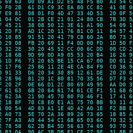
6 69 63  00 09 A1 D2 E5 48 F5 B0  A3 54 C
D F0 2B  61 D1 C9 3C EA 80 CC 82  41 0E 0
7 E9 81  08 01 F0 4D 47 33 4D 53  20 0F 5
1 04 0C  01 2B CE 21 01 24 80 CB  7B 3D 5
F 45 21  38 08 50 12 3E 61 A1 90  54 09 1
1 2D F3  AD 1C 20 11 76 81 C0 11  84 57 4
D 10 85  91 51 20 41 79 C8 60 2A  B0 73 3
0 29 08  FB 20 69 11 F4 0D 00 FD  1D 50 F
0 32 2E  30 20 45 52 CC 00 6C DD  00 CD 2
D 18 6B  9D 99 0D A9 05 53 20 B4  16 26 9
6 1D F6  73 20 65 BE 15 CA 67 00  DD 01 2
2 17 F6  25 86 11 2E 4E CA 84 F9  C0 36 9
0 91 33  D6 20 34 30 89 12 61 DE  20 20 0
3 28 96  81 20 1C 80 81 70 35 56  D7 F3 4
F 20 2F  0E 66 D1 2C 80 69 49 95  AA D0 3
F 61 63  6B 20 64 61 74 61 CE F1  51 68 6
2 62 3A  21 90 45 70 80 F0 46 F1  17 41 6
2 18 8F  70 C8 E0 E1 A1 75 70 BB  93 11 4
1 00 54  4D 83 A1 1E 4D 42 A0 1E  F2 BB E
2 A0 73  5E 70 2A 36 89 26 73 65  18 85 A
2 7F A3  A0 44 54 C1 68 65 03 6C  70 32 5
2 78 58  62 2B B4 5D 56 63 74 69  93 70 3
3 B3 0A  90 AC 3B DB F1 CF 27 9F  31 8B F