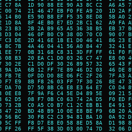
E C7 8A  1D 90 88 EE 90 A3 8C C2  A6 A5 7
C 00 74  21 46 47 EB F0 FE A9 20  1D 2A F
5 14 B0  E5 90 B8 EF F5 35 8E D8  5B A0 2
2 1D 8A  8F 4E B0 E7 ED 2B C1 62  A9 FA A
B 23 B3  2B 2A B9 65 A5 36 38 B5  EB 37 B
8 D3 04  46 0F B0 C9 38 0D 70 C0  90 07 B
F C3 DE  2D 41 6E 1B E1 D0 46 41  86 23 E
4 8C 7B  4A 46 04 41 56 A0 84 47  32 41 E
1 EE 77  0B 31 68 C8 31 3D FF FF  61 F0 F
5 08 B3  20 EA C1 D0 03 26 C7 47  E8 00 4
7 30 2E  C1 D0 DF 30 26 89 57 32  65 43 F
3 9A DA  6B 12 FF 7E 89 46 D2 03  46 DE 8
8 FB 7E  0F DD D0 8E 06 FC 2F 26  7F A3 A
0 F7 E9  8B F8 26 03 FF 7F 30 26  8E 47 3
F DA 70  D7 50 8B C6 E8 E3 64 E7  C0 D4 8
3 0E E8  7F 9A F6 C4 5E D4 89 5E  09 21 5
3 62 D5  08 F7 0B C0 63 74 2A D5  F0 ED F
0 73 2B  C0 A5 C0 B7 C1 2C EB B1  E4 91 5
B 47 20  BD 48 B9 10 0E E8 BE F9  6B 20 A
9 56 BC  30 F8 C2 C3 94 81 BA 10  0A 92 D
9 5C FF  F8 D7 E8 E0 58 8E D5 8A  D1 98 8
0 FF 26  FF 5F 38 3D 03 00 74 7D  32 06 D