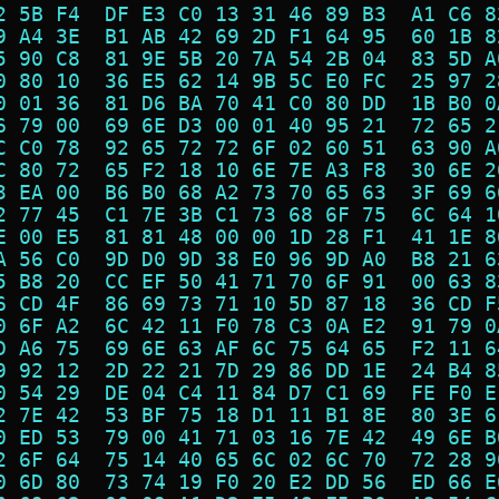
2 5B F4  DF E3 C0 13 31 46 89 B3  A1 C6 8
9 A4 3E  B1 AB 42 69 2D F1 64 95  60 1B 8
5 90 C8  81 9E 5B 20 7A 54 2B 04  83 5D A
0 80 10  36 E5 62 14 9B 5C E0 FC  25 97 2
0 01 36  81 D6 BA 70 41 C0 80 DD  1B B0 0
6 79 00  69 6E D3 00 01 40 95 21  72 65 2
C C0 78  92 65 72 72 6F 02 60 51  63 90 A
C 80 72  65 F2 18 10 6E 7E A3 F8  30 6E 2
3 EA 00  B6 B0 68 A2 73 70 65 63  3F 69 6
2 77 45  C1 7E 3B C1 73 68 6F 75  6C 64 1
E 00 E5  81 81 48 00 00 1D 28 F1  41 1E 8
A 56 C0  9D D0 9D 38 E0 96 9D A0  B8 21 6
5 B8 20  CC EF 50 41 71 70 6F 91  00 63 8
6 CD 4F  86 69 73 71 10 5D 87 18  36 CD F
0 6F A2  6C 42 11 F0 78 C3 0A E2  91 79 0
D A6 75  69 6E 63 AF 6C 75 64 65  F2 11 6
9 92 12  2D 22 21 7D 29 86 DD 1E  24 B4 8
0 54 29  DE 04 C4 11 84 D7 C1 69  FE F0 E
2 7E 42  53 BF 75 18 D1 11 B1 8E  80 3E 6
0 ED 53  79 00 41 71 03 16 7E 42  49 6E B
2 6F 64  75 14 40 65 6C 02 6C 70  72 28 9
0 6D 80  73 74 19 F0 20 E2 DD 56  ED 66 E