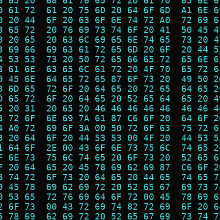
6 65 20  68 61 76 65 72 20 61 70  65 6E 6
0 61 72  61 20 75 6D 20 64 6F 6D  A1 6E 6
0 20 44  6F 20 63 6F 6E 74 72 A0  72 69 6
3 65 72  20 76 69 73 74 6F 20 41  50 45 4
3 20 65  20 63 6C 69 65 6E 74 65  73 20 4
3 69 66  69 63 61 72 65 6D 20 6F  20 44 5
4 53 53  73 20 50 72 65 66 65 72  65 6E 6
3 61 6E  63 65 6C 61 72 20 4F 70  65 72 6
0 45 6E  64 65 72 65 87 6F 73 20  49 50 2
3 6D 65  72 6F 20 64 65 20 72 65  64 65 2
D 65 72  6F 20 64 65 20 52 65 64  65 20 4
5 20 31  20 65 20 46 46 46 46 46  46 46 4
3 72 6F  6E 69 7A 61 87 C6 6F 20  64 6F 2
4 A0 72  69 6F 3A 00 50 72 6F 63  75 72 6
3 20 64  6F 20 44 53 53 00 4F 20  44 53 5
1 64 6F  2E 00 43 6F 6E 73 75 6C  74 65 2
F 6E 73  75 6C 74 65 20 6F 73 20  52 65 6
F 20 64  65 20 45 78 69 62 69 87  C6 6F 2
3 74 72  6F 73 20 64 65 20 44 65  74 65 7
0 45 78  69 62 69 72 20 52 65 67  69 73 7
0 53 65  72 76 69 64 6F 72 00 45  78 69 6
2 6F 73  00 43 72 69 74 82 72 69  6F 20 6
5 78 69  62 69 72 20 52 65 67 69  73 74 7