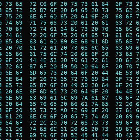
0 73 65  72 C6 6F 20 75 73 61 64  6F 73 2
4 65 72  65 87 6F 20 64 65 20 73  75 62 2
F 75 20  6E 6F 6D 65 20 64 6F 20  68 6F 7
0 74 69  71 75 65 73 20 61 20 61  63 72 6
5 70 6F  72 74 61 64 61 73 20 70  65 6C 6
9 74 61  72 20 6F 75 20 64 65 73  61 62 6
0 65 6E  63 61 6D 69 6E 68 61 6D  65 6E 7
E 20 70  61 72 61 20 73 65 6C 65  63 69 6
4 65 66  61 75 6C 74 20 6E 6F 20  73 65 7
9 6F 20  44 4E 53 20 70 61 72 61  20 6F 2
5 72 65  87 6F 20 49 50 20 64 6F  20 70 7
0 6E 6F  6D 65 73 20 64 6F 20 44  4E 53 0
5 6E 64  6F 20 73 65 72 76 69 64  6F 72 2
4 65 72  65 87 6F 20 49 50 20 64  6F 20 7
5 20 6E  6F 6D 65 73 20 64 6F 20  44 4E 5
9 6E 69  63 69 61 6C 69 7A 61 87  C6 6F 2
8 20 64  65 76 65 20 66 61 7A 65  72 20 6
4 6F 20  55 73 75 A0 72 69 6F 20  27 61 6
4 61 20  6E C6 6F 20 65 73 74 A0  20 69 6
9 64 6F  72 2C 20 70 72 65 73 73  69 6F 6
4 61 20  74 65 6C 61 20 65 20 73  69 67 6
2 71 75  69 76 6F 20 52 45 41 44  4D 45 2