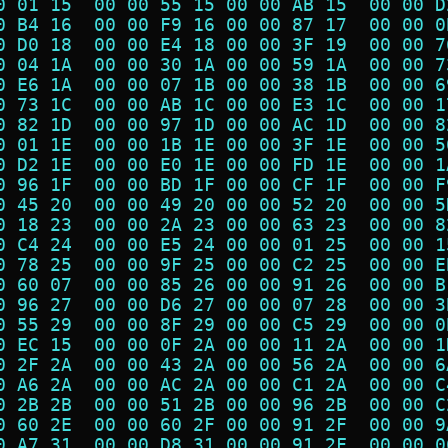
0 01 15  00 00 55 15 00 00 AB 15  00 00 D
0 B4 16  00 00 F9 16 00 00 87 17  00 00 0
0 D0 18  00 00 E4 18 00 00 3F 19  00 00 7
0 04 1A  00 00 30 1A 00 00 59 1A  00 00 7
0 E6 1A  00 00 07 1B 00 00 38 1B  00 00 6
0 73 1C  00 00 AB 1C 00 00 E3 1C  00 00 1
0 82 1D  00 00 97 1D 00 00 AC 1D  00 00 8
0 01 1E  00 00 1B 1E 00 00 3F 1E  00 00 5
0 D2 1E  00 00 E0 1E 00 00 FD 1E  00 00 1
0 96 1F  00 00 BD 1F 00 00 CF 1F  00 00 F
0 45 20  00 00 49 20 00 00 52 20  00 00 5
0 18 23  00 00 2A 23 00 00 63 23  00 00 8
0 C4 24  00 00 E5 24 00 00 01 25  00 00 1
0 78 25  00 00 9F 25 00 00 C2 25  00 00 E
0 60 07  00 00 85 26 00 00 91 26  00 00 B
0 96 27  00 00 D6 27 00 00 07 28  00 00 3
0 55 29  00 00 8F 29 00 00 C5 29  00 00 0
0 EC 15  00 00 0F 2A 00 00 11 2A  00 00 1
0 2F 2A  00 00 43 2A 00 00 56 2A  00 00 6
0 A6 2A  00 00 AC 2A 00 00 C1 2A  00 00 C
0 2B 2B  00 00 51 2B 00 00 96 2B  00 00 C
0 60 2E  00 00 60 2F 00 00 91 2F  00 00 9
0 A7 31  00 00 D8 31 00 00 91 2F  00 00 0