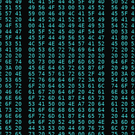
0 46 49  4C 41 5F 44 45 5F 49 4D  50 52 4
2 51 55  49 56 4F 53 00 53 45 52  56 49 4
5 57 41  59 00 46 49 4C 41 5F 44  45 5F 4
F 52 20  44 45 20 41 52 51 55 49  56 41 4
0 4F 53  00 41 44 4D 49 4E 49 53  54 52 4
9 44 47  45 5F 52 45 4D 4F 54 4F  00 53 4
F 5F 44  45 5F 44 49 56 55 4C 47  41 80 C
0 53 51  4C 5F 4E 45 54 57 41 52  45 00 5
3 41 50  00 53 65 72 76 69 64 6F  72 20 2
0 20 20  20 20 20 20 20 20 20 20  20 20 2
F 6E 74  65 73 00 4E 6F 6D 65 20  64 6F 2
0 3A 00  45 6E 64 65 72 65 87 6F  20 49 5
2 20 4E  65 74 57 61 72 65 2F 49  50 3A 0
0 53 65  72 76 69 64 6F 72 3A 00  54 65 6
D 65 72  6F 20 64 65 20 53 61 6C  74 6F 7
0 46 6C  61 67 20 64 6F 20 42 61  6E 63 6
9 6E 66  6F 72 6D 61 87 E4 65 73  20 44 6
2 6F 20  53 41 50 00 4E A7 20 64  61 20 5
1 73 20  43 6F 6E 68 65 63 69 64  61 73 0
9 6E 66  6F 72 6D 61 87 E4 65 73  20 44 6
2 6F 20  64 6F 20 52 49 50 00 4E  A3 6D 6
4 65 20  44 53 53 00 44 69 76 75  6C 67 6
F 72 65  73 20 52 49 50 00 6D 65  75 20 7