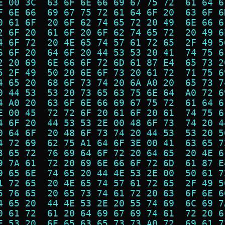
E 00 3C  63 6F 6E 66 69 67 75 72  61 64 6
F 6E 66  69 67 75 72 61 64 6F 20  63 6F 6
0 61 6F  20 6F 62 74 65 72 20 49  6E 66 6
2 6F 20  61 6F 20 6F 62 74 65 72  20 49 6
4 6F 72  20 4E 65 74 57 61 72 65  2F 49 5
6 6F 20  64 6F 20 44 53 53 20 41  74 75 6
2 20 69  6E 66 6F 72 6D 61 87 E4  65 73 2
5 2F 49  50 20 6E 6F 73 20 61 72  71 75 6
4 65 20  68 6F 73 74 20 6A A0 20  65 73 7
0 44 53  53 20 73 65 63 75 6E 64  A0 72 6
4 A0 20  63 6F 6E 66 69 67 75 72  61 64 6
E 00 45  72 72 6F 20 61 6F 20 61  74 75 6
4 6F 20  44 53 53 2E 00 48 6F 73  74 20 4
0 64 6F  20 48 6F 73 74 20 44 53  53 20 5
4 72 69  62 75 A1 64 6F 3E 00 41  63 65 7
3 65 72  76 69 64 6F 72 20 64 65  20 4E 6
9 7A 61  72 20 69 6E 66 6F 72 6D  61 87 E
9 65 6E  74 65 20 44 4E 53 2E 00  50 61 7
1 72 65  20 4E 65 74 57 61 72 65  2F 49 5
5 76 65  20 65 73 74 61 72 20 63  6F 6E 6
4 65 20  44 4E 53 2E 20 55 74 69  6C 69 7
0 61 72  61 20 64 69 67 69 74 61  72 20 6
E 53 20  6E 65 63 65 73 73 A0 72  69 61 7