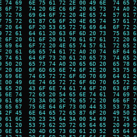
E 74 69  6E 75 61 72 2E 00 49 6E  74 65 7
8 6F 73  74 20 6E C6 6F 20 65 73  74 A0 2
5 72 76  69 64 6F 72 20 4E 65 74  57 61 7
7 75 72  61 87 C6 6F 20 4E 65 74  57 61 7
F 20 64  6F 20 53 65 72 76 69 64  6F 72 2
9 72 61  64 61 20 63 6F 6D 20 73  75 63 6
2 6F 20  61 6F 20 61 70 61 67 61  72 20 6
6 69 64  6F 72 20 4E 65 74 57 61  72 65 2
F 20 61  66 65 74 61 72 A0 20 74  6F 64 6
3 74 61  64 6F 73 20 61 20 65 73  74 65 2
9 50 20  65 73 74 A0 20 65 6D 20  65 78 6
F 20 6D  6F 6D 65 6E 74 6F 2E 20  53 75 6
0 69 6E  74 65 72 72 6F 6D 70 69  64 61 2
E 00 49  6E 74 65 72 72 6F 6D 70  65 72 2
4 65 20  43 6F 6E 74 61 74 6F 20  63 6F 6
5 6E 74  72 65 20 54 65 6E 74 61  74 69 7
9 61 69  73 3A 00 3C 76 65 72 20  66 6F 7
3 65 67  75 6E 64 6F 73 00 44 53  53 73 2
4 2F 45  6E 64 65 72 65 87 6F 20  49 50 2
9 61 6C  20 23 25 64 3A 00 54 69  71 75 6
D 61 20  53 75 62 2D 72 65 64 65  20 49 5
0 6E 61  20 4D 65 73 6D 61 20 52  65 64 6