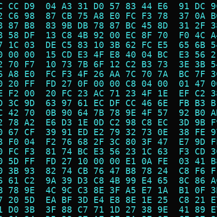
C CC D9  04 A3 31 D0 57 83 44 E6  91 DC 9
2 C6 98  87 CB 75 A8 E0 FC F3 78  37 0A B
8 87 B8  83 9B DB 78 87 BC 45 8D  31 2F 3
8 58 DF  13 C8 4B 92 00 EC 8F 70  F0 4C A
7 1C 03  DE C5 83 10 3B 62 FC E5  65 6B 5
0 00 00  15 CD E3 4F E8 40 04 BC  E3 56 2
2 70 F7  10 73 7B 6F 12 C2 B3 73  3E 3B 5
6 A8 E0  FC F3 4F 26 AA 7C 70 7A  BC 7F 3
0 20 FF  FD 27 0F 00 00 C8 04 00  01 47 0
E F2 00  20 FC 23 AC 71 23 4F 1E  EF C2 3
D 3C 9D  63 97 61 EC DF CC 46 6E  FB B3 B
C 42 70  0B 90 64 7B 78 9E 4F 57  92 B0 A
2 78 A2  E6 D3 1E 0D C2 98 C8 EC  3D 9B F
0 67 CF  39 91 ED E2 79 32 73 0E  38 FE 9
8 F0 04  F2 76 68 2F 3C 80 3F 47  E7 9D F
0 FC F3  81 74 BC E3 56 23 1C 63  F3 CD 3
0 5D FF  FD 27 10 00 00 E1 0A FE  03 41 B
0 3B 93  82 74 CB 76 47 B8 78 24  C8 F6 F
6 61 C2  9A 39 D3 C8 4B 99 E4 65  8C 86 A
B 78 9E  4C 9C C3 8E 3F A5 E7 1A  B1 0F 3
7 20 5D  EA BF 3D E4 E8 8E 1E 25  C8 21 E
1 D0 3B  3F 88 C7 71 1D 27 38 9E  41 89 E