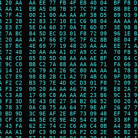
4 20 AA  AA EE 77 FB 4F E8 40 04  BF F8 D
A AA A1  EB A5 D8 7B 37 7C 7F 62  8B 8E 0
A 7F 42  00 21 00 AA AA AF 38 D5  89 03 9
B 23 2B  22 83 17 10 E1 C6 98 04  AA AA A
0 E3 E7  5E D4 60 37 0A 7E 6D 07  3E 98 8
2 7A BC  84 5D EC D3 01 F8 72 09  96 1E B
2 20 AA  AA A7 66 E7 9C 7F 62 8B  8E 04 F
C 87 BC  4E 69 77 19 48 20 AA AA  EE 71 A
E 72 48  20 AA AA A1 07 A9 CC 2A  70 F8 5
A 4E CD  05 E0 5D 08 AA AA AE BF  C0 84 C
E 9C C0  BB C2 7A 88 AA AA A6 71  FA 66 3
6 14 1C  C6 79 A7 26 9C 80 AA AA  A1 78 8
1 C7 E9  98 E8 2B C1 A2 73 4B C6  9F D0 8
A F2 C2  B3 73 7E 4D 0C D3 01 F8  72 09 7
4 F3 29  00 20 AA AA A6 78 77 FB  E8 2A 7
A C3 A8  17 69 C8 AA AA AE 23 86  9C 13 9
B F3 3D  5E 43 DE 27 34 B2 06 52  00 20 A
3 78 37  0A CB 75 AA 64 77 9E AF  26 47 7
0 BD 9D  3C 9E AF 2E 8F 73 09 48  EF 74 9
B CF C8  4A 5E CE 9E 4D 54 C8 EF  33 8F 8
7 43 FA  62 E2 74 C2 C6 A9 C4 0B  A4 3B F
A AA A1  0F C3 90 49 EA F2 C0 2E  9C B2 1