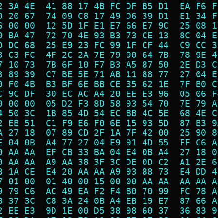
2 3A 4E  41 88 17 4B FC DF B5 D1  EA F6 F
0 20 67  74 09 C8 17 49 D6 39 D1  E1 34 F
6 00 00  12 5D 1F E1 E7 66 E7 9C  25 08 1
0 BA 47  72 70 4E 93 B3 73 CE 13  8C 04 E
D DC 68  25 E9 23 FC 99 1F CF 44  C9 CC 3
3 C3 FC  4F 2C 2A 7E 79 90 64 7B  78 9E 4
7 10 73  7B 6F 10 F7 B3 A5 87 50  2E D3 C
3 89 39  C7 BE 5E 71 AB 11 88 77  27 04 E
0 F0 4B  B3 BF 6E BB CE 35 62 1E  7F B0 C
C 9C DF  30 EC AC A4 20 EE E3 96  05 06 F
0 00 00  05 D2 F3 8D 58 93 54 70  7E 79 A
4 50 3C  1B 85 4D 54 EC BB 4C 5E  68 4E C
2 EB 51  C1 F9 E6 F0 6E 15 93 5D  87 B3 9
A 27 18  07 89 CD 2F 1A 7F 42 00  25 90 8
E 04 0B  A4 77 27 04 E9 91 4D 55  FF C6 A
0 AA AA  EF CB 33 BA 04 E4 0B A4  27 18 0
0 AA AA  A9 AA 38 3F 3C DE 0D C2  A1 2E 6
B 1A CE  E4 20 AA AA A9 93 88 73  E4 DD 4
7 01 00  01 40 00 15 00 00 AA AA  AA AA A
9 79 C6  AC 49 EA F2 F4 B0 70 99  FC 78 A
B 37 3C  C8 3A 24 0B A4 EB 19 E7  87 66 A
2 EE E3  9D 1E 00 D5 38 98 60 37  36 83 9