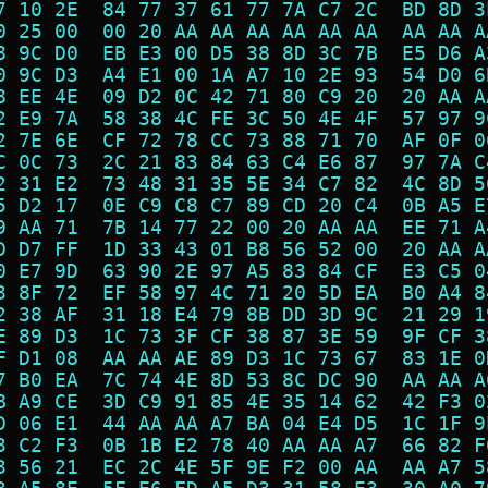
7 10 2E  84 77 37 61 77 7A C7 2C  BD 8D 3
0 25 00  00 20 AA AA AA AA AA AA  AA AA A
8 9C D0  EB E3 00 D5 38 8D 3C 7B  E5 D6 A
0 9C D3  A4 E1 00 1A A7 10 2E 93  54 D0 6
8 EE 4E  09 D2 0C 42 71 80 C9 20  20 AA A
2 E9 7A  58 38 4C FE 3C 50 4E 4F  57 97 9
2 7E 6E  CF 72 78 CC 73 88 71 70  AF 0F 0
C 0C 73  2C 21 83 84 63 C4 E6 87  97 7A C
2 31 E2  73 48 31 35 5E 34 C7 82  4C 8D 5
5 D2 17  0E C9 C8 C7 89 CD 20 C4  0B A5 E
9 AA 71  7B 14 77 22 00 20 AA AA  EE 71 A
D D7 FF  1D 33 43 01 B8 56 52 00  20 AA A
0 E7 9D  63 90 2E 97 A5 83 84 CF  E3 C5 0
3 8F 72  EF 58 97 4C 71 20 5D EA  B0 A4 8
2 38 AF  31 18 E4 79 8B DD 3D 9C  21 29 1
E 89 D3  1C 73 3F CF 38 87 3E 59  9F CF 3
F D1 08  AA AA AE 89 D3 1C 73 67  83 1E 0
7 B0 EA  7C 74 4E 8D 53 8C DC 90  AA AA A
B A9 CE  3D C9 91 85 4E 35 14 62  42 F3 0
D 06 E1  44 AA AA A7 BA 04 E4 D5  1C 1F 9
3 C2 F3  0B 1B E2 78 40 AA AA A7  66 82 F
3 56 21  EC 2C 4E 5F 9E F2 00 AA  AA A7 5