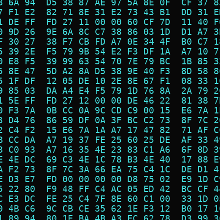
8 6A 94  D5 38 87 AE 97 5A 8E 0F  CF 37 8
7 F1 E2  82 71 8E 31 E2 73 43 B1  DD 31 E
1 DE FF  FD 27 11 00 00 60 CF 7D  11 40 F
0 9D 26  9E 6A 8C C7 38 86 03 1D  D1 A7 3
F 30 27  38 F7 CB FD A7 0E 34 4F  B0 C7 1
5 39 2E  F5 79 9B 54 E2 F3 DF 1A  A7 10 7
0 E8 F5  39 99 63 54 70 7E 79 BC  1B 85 3
5 8E 47  5D A2 8A D5 38 9E 40 F3  8D 58 8
5 1F DF  12 05 DE 10 2E 8E 67 F1  08 33 1
9 85 03  DA A4 E4 F5 79 1D 76 8A  2A 79 2
1 5E FF  FD 27 12 00 00 DE 46 22  81 38 7
0 F3 7A  0B CC 0A 9C CD C9 00 15  E6 7A 1
3 D4 76  86 59 DF 0A 3F BC C2 73  8F 7C 2
2 C4 F2  15 E6 7A 1A A7 17 47 82  71 AF C
B CC DA  A7 19 37 FE 25 60 25 DE  AF 33 4
8 C0 93  A7 16 35 4E 23 83 C1 A6  6F 8D 3
E 4E DC  69 C3 4E 1C 78 B3 4E 40  17 88 E
A F2 73  8F 7C 3A 66 EA 75 C4 1C  DE D1 4
E D3 E7  FD 00 00 00 00 D8 75 02  E9 1D C
5 22 80  F9 48 FF C4 AC 05 ED 42  BC CF 4
C E3 DC  FE 25 C4 7F 8E 60 C1 00  33 1D 0
0 4B C6  9C CB CE 35 62 1E F3 12  B0 17 1
1 89 94  80 1E BA 4B A3 FC 62 78  D3 99 3