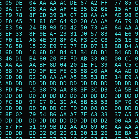
E 05 DE  04 AA AA AC DE 67 A2 FF  77 85 C
9 3A C7  08 AA AA AF FE 35 62 6E  15 AF D
E F9 78  8F CD 39 3A C7 08 AA AA  AE 98 E
D F0 A5  21 81 8E 64 90 20 AA AA  A6 79 8
C E3 56  24 EB 98 50 42 50 73 A6  64 AA A
8 EF 33  8F 9E AF 23 31 D0 57 83  44 E6 9
C F0 E1  A6 4E 39 8F 6A F3 2C C8  D5 1E E
E 76 5D  15 02 E9 76 77 ED D7 18  BB D4 A
4 6D DD  18 6D D1 B4 61 B4 6D D1  B4 6D D
B 46 D1  B4 80 20 FF FD AB 33 00  00 C1 0
A AA AA  AA BF 8D 04 20 1E F1 39  A4 C5 C
3 88 73  D9 0F EE FE C8 88 20 AA  AA AD D
D DD DD  D2 00 AA AA A5 B5 53 BE  14 E9 A
A AD DD  DD DD DD DD DD DD DD DD  DD DD D
B FD F4  15 38 79 AA 38 3F 3C D3  CA 5B 4
D DD DD  DD DD DD DD DD DD DD DD  DD DD D
D FC 5D  97 C7 01 3C AA 5B 55 53  BF 70 C
D DD DD  DD DD DD CE FD 00 00 00  00 DD D
F 8E 02  79 54 B6 AA A7 7E A3 33  37 A5 5
D DD DD  DD DD DD DD DD DD DD D2  00 AA A
5 57 FF  51 99 9B D2 AA A9 69 00  AA AA A
D DD DD  DD D2 00 20 61 60 13 26  1E BA 5