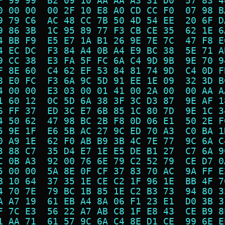
F 99 99  B2 09 10 AA AA A3 31 D0  57 83 4
0 00 00  00 2F 10 E8 A0 CD CC F0  07 98 B
9 79 C6  AC 48 CC 7B 50 4D 54 EE  20 6F D
9 86 3B  1C 95 89 77 F3 CB CE 35  62 1E 6
4 BB F9  E5 E7 1A B1 26 9E 7E 7C  47 F8 E
4 EC DC  F3 84 A4 0B A4 E9 BC 38  5E 71 A
9 CC 38  E3 FA 5F FC 6A C4 9D 9B  9E 70 9
F 8E 60  C4 62 EF 53 84 81 74 9D  C4 0D F
8 E0 FC  F3 6A 9C 5D 91 EE 1E 09  32 3D B
4 00 00  E3 03 00 01 41 00 2A 00  00 AA A
1 60 12  0C 5D 6A 38 3F 3C D3 87  9E AF 1
6 FF 37  ED 3C E7 6B 85 1C 80 7D  9E 1C 3
4 50 62  47 98 BC 2B F8 0D 06 E1  50 2E F
5 9E 1F  E6 5B AC 27 9C ED 70 A3  C0 BA 1
0 A9 1E  62 F0 AB B9 3B 4C 7E 77  9C 6A C
3 88 C7  35 D4 E7 1E E5 DE B1 27  C7 6A 9
C 0B A3  92 00 76 6E 79 C2 52 79  CE D7 0
5 00 00  5A 8E 0F CF 37 83 70 AC  9A FF E
B 10 64  37 35 1E CE C2 1F 96 1E  BB 4F 7
4 70 7E  79 BC 1B 85 1E C2 B3 73  94 80 3
A A7 19  61 EB A4 8A 06 F1 23 E1  D0 3B 3
F 7C E3  56 22 A7 AB C8 1F E8 43  CE B9 8
1 AA 71  61 57 9C 6A C4 8E D1 CE  99 6E E