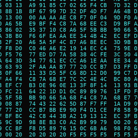
5 03 13  A9 91 85 C7 02 65 F4 CB  7D 32 D
8 8B 1B  8F 67 99 7D 32 DF 4D F7  A6 4B D
0 13 00  00 AA AA AE C8 F7 0F 04  9D F0 A
0 A6 5B  E9 BF F4 C8 7A 68 EE C3  D9 BF A
B 86 02  35 37 10 C8 A6 5F 5B BB  90 66 5
A 3B B0  F6 6F EA AA EE 34 4B 42  EC EF D
3 2F 20  A6 5A 5F 4C 87 A6 8E EC  3D 9B B
7 F8 D0  C0 46 A6 E2 19 14 EC C4  75 9E 0
D F5 76  77 ED D7 7A 58 38 4C FE  3C 50 4
A 64 3D  34 77 61 EC CC A6 1E AA  EE 34 4
8 63 93  2F AA AA B7 77 20 CC B7  D3 FF D
B 0F 66  11 33 D5 5F C6 8D 12 D0  99 C7 D
F A4 F4  C8 7A 68 E7 7C 2C 4E 4C  BC 80 A
3 EF C7  B3 DE 96 0E 13 3F 8F 14  13 93 B
D FC 21  64 22 1D D1 0C 89 89 76  1F FD F
6 5F 5B  BB 90 66 5A 68 F4 C8 7A  68 E7 7
9 08 87  74 43 22 62 5D 87 F7 FF  1A D9 0
7 77 20  CC B7 BB E9 90 F4 D1 CE  F8 58 9
F BF BC  42 C8 44 3B A2 19 13 12  EC 3F B
6 9C 9D  98 8E B3 C0 A2 B9 99 79  00 20 6
9 CC BF  F8 D5 89 76 15 0C 6B A6  98 F0 6
0 00 20  20 20 20 20 F5 F5 F5 F5  F5 F5 F