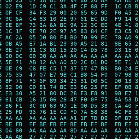
2 00 25  E7 1A B1 0F 94 80 20 AA  AA AE A
5 02 E9  1D C9 C1 3A 4F CF 88 FF  1C CB B
E 0F CF  34 F3 29 00 20 65 65 9D  F0 A5 2
7 9C 6A  C4 83 10 2E 97 61 EC DD  F9 14 6
E EE 8F  73 3A 6A BC 9A 12 3C ED  4E 41 8
5 1C 1F  9E 70 2E 97 A5 83 84 CF  E3 C5 0
F AC 2A  05 D0 80 F4 B0 70 99 FC  78 A0 9
4 0B A5  E7 1A B1 23 30 A5 21 81  8E 65 2
7 8E 27  91 C3 8D 15 20 C4 D5 78  D3 1E 0
1 00 0C  00 00 AA AA AA AA AA AA  AA AA A
A 5E 71  AB 12 6A A0 5D 2C D1 D0  5E 71 A
7 0E C9  C8 FE C5 17 37 37 47 B9  B0 24 E
8 75 35  47 07 E7 9B C1 B8 54 F0  07 98 B
3 8F 71  F3 6F 89 34 23 31 D0 5C  D0 13 3
8 52 90  C0 81 74 BC E3 56 25 FE  EF 0B 8
C E3 30  A5 21 80 DC 28 F3 F8 91  98 E7 1
9 61 CB  16 15 06 26 47 F0 0F 75  9A 53 D
7 B6 F1  3C 9D 63 9D 1E 00 D5 38  CA 40 F
E 25 FD  93 76 1E CD FD 7A 58 38  4C FE 3
A AA AA  AA AA AA AA A1 1F 7D D9  DF B7 5
F BE FB  EF BE FB EF BE FB EF BE  FB EF B
B 04 80  AA AA AA AA 8D AA AA AA  AA AA A
A AA AB  27 27 27 27 27 27 27 27  27 27 2