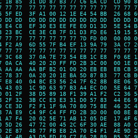
C 1B 85  31 DD 87 B3 77 C6 EA CD  CD 90 8
7 77 77  77 77 77 77 77 77 77 77  77 77 7
5 5F ED  3F A1 00 12 1E E4 54 BB  26 68 6
D DD DD  DD DD DD DD DD DD DD DD  DD DD D
8 E4 C8  EF 30 E3 EE FE E0 D1 3D  5E 54 B
3 23 BC  CE 3E C8 7F D1 D3 FD E6  19 15 5
7 77 77  77 77 77 77 77 7D FD 00  00 00 0
4 F2 A9  6D 55 7F B4 EF 13 9A 79  3A C7 2
7 77 77  77 77 77 77 77 77 77 77  77 77 7
F 3C 68  37 0A 7E 73 54 EB 1C E8  F0 6E 1
7 0A CA  40 20 20 FF FD 2B 3C 00  00 1E 0
A AA AA  AA BF B2 01 00 20 EB EB  EB CB 5
C 78 37  0A 20 20 1E BA 5D 87 B3  77 CB B
F E8 40  04 BC E3 56 24 7F 62 8B  8E 06 5
A 43 03  1C 9D 63 97 B3 A4 EC D0  5E 64 7
0 01 2F  38 D5 89 18 F1 39 A1 F2  C2 36 5
8 2F 32  3B CC E3 E3 31 D0 57 83  44 E6 9
9 CE 3D  F2 F1 1F 9A 70 80 75 8E  46 3C 4
8 7A E9  C4 9F C4 FF FD 2B 3D 00  00 8E 8
1 A7 F4  20 02 5E 71 AB 12 05 DE  17 4F 6
0 5D 26  47 72 00 45 2C 6F 30 AE  88 A0 C
0 2E 87  48 77 FB E8 2A 70 E4 F1  AE 9D 2
6 AC 4B  A3 D5 ED F9 C7 F6 28 B9  B5 3C 9