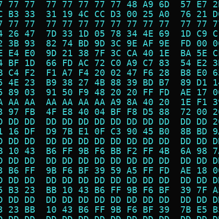
7 77 77  77 77 77 77 77 48 A9 6D  57 E7 2
C B3 33  31 19 4C CC D3 00 25 A0  76 21 D
7 77 77  77 77 77 77 77 77 77 77  77 77 7
4 26 47  7D 33 1D 05 78 34 4E 69  1D C9 C
2 3B 93  82 74 BD 9D 3C 9E AF 9E  FD 00 0
E E4 E0  9D 21 38 7F 3C CA 40 1E  BA 5E C
4 BF 1D  66 FD AC 72 C0 A9 C7 83  54 E2 3
B C4 F2  F1 A7 F4 20 02 47 F6 28  B8 E0 6
5 4E 23  B9 38 27 4B 88 39 BD B7  89 D1 1
5 89 03  91 50 F9 48 20 20 FF FD  AE 17 0
A AA AA  AA AA AA AA A9 8A 40 20  1E F1 3
3 97 FB  4F E8 40 04 BF F8 D5 88  72 00 2
D DD DD  DD DD DD DD DD DD DD DD  DD DD 2
1 16 DF  D9 7B E1 0F C3 90 45 B0  8B BD 9
D DD DD  DD DD DD DD DD DD DD DD  DD DD D
B 10 43  B6 FF 9B F6 BB F2 FF 4B  6A 98 7
D DD DD  DD DD DD DD DD DD DD DD  DD DD D
3 B6 FF  9B F6 BF 39 59 A5 FF FD  AE 18 0
D DD DD  DD DD DD DD DD DD DD DD  DD DD D
5 B3 23  BB 10 43 B6 FF 9B F6 BF  39 7F A
D DD DD  DD DD DD DD DD DD DD DD  DD DD D
3 23 BB  10 43 B6 FF 9B F6 BF 39  7B E5 B