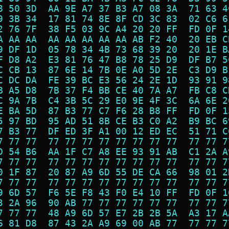
8 50 3D  AA 9E A7 37 B3 A7 08 3A  71 63 4
9 3B 34  17 81 74 8E 8F CD 3C 83  02 C6 6
2 76 7F  38 F5 03 9C A4 20 20 FF  FD 0F 1
A AA AA  AA AA AA AA AA AB F2 40  20 EB C
9 DF 1D  05 78 34 4B 73 68 39 20  20 1E B
F D8 A2  E3 81 76 47 B8 78 25 D9  DF B7 5
C CB 13  87 6E 14 7B 0E A0 5D 2E  C3 D9 B
C DC DA  FE 39 BC E3 56 24 2E 1D  93 91 9
B A5 D8  7B 37 F4 BB CE 40 7A A7  FB C8 C
C 9A 7B  C4 3B 5C 29 E0 9E 4F 3C  6A 6E 2
E BA 5D  87 B3 77 C7 F6 28 B8 FF  FD 0F 1
5 97 BD  95 AD 51 8B CE B3 C0 A2  B9 BC 6
7 B3 77  DF ED 3F A1 00 12 ED EC  51 71 C
7 77 77  77 77 77 77 77 77 77 77  77 77 7
D 54 B6  AA 1F C7 A8 EE 93 91 AB  C1 2A A
7 77 77  77 77 77 77 77 77 77 77  77 77 7
0 1F 87  20 87 A9 6D 55 DE CA 66  98 01 2
7 77 77  77 77 77 77 77 77 77 77  77 77 7
9 6D 57  F6 5E F8 43 F0 E4 10 FF  FD 0F 1
3 2A 96  90 AB 77 77 77 77 77 77  77 77 7
7 77 77  48 A9 6D 57 E7 2B 2B 5A  A3 17 A
6 81 D8  87 43 2A A9 69 00 AB 77  77 77 7