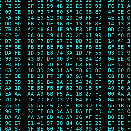
3 A5 8E  5F E6 FD A5 D3 31 58 E3  30 A0 7
4 F3 03  DF 13 99 48 20 EE E3 93  FC F1 A
C 09 CE  3D F2 7F B0 5F 1C 68 E7  4F 2E C
7 FA 3F  34 E6 52 00 20 20 FF FD  AE 51 0
7 DD 9D  FB 75 DE 96 0E 13 3F 8F  14 13 8
8 7B 63  A2 46 61 4E 9A E3 DF 1E  0D C2 8
C C2 94  86 06 39 61 50 2E 91 99  BF A0 B
F D7 DF  7D F7 D7 67 7E DD 73 BE  14 A4 3
B EF BE  FB EF BE FB EF BE FB E3  6F BE F
8 DA FE  1D 50 E8 74 3A 1D 7F 55  93 93 9
3 93 93  43 B7 DF 30 3F 7E B4 23  64 EE 0
7 F0 ED  F7 DF 7D F7 DF C3 FF FD  AE 52 0
6 43 D3  46 3D 39 D1 AA 78 63 8C  BC 80 B
B EF BE  FB 23 F7 2F 87 9A A1 FE  C8 FD C
B 37 39  15 51 B4 3A 1D 54 3A EF  99 6F A
A AA 1D  0E BE FB EF B2 3D 1B 5F  A9 00 A
4 EA AA  AA A3 6B F5 A1 1B 27 F1  00 AA A
F 7D F7  DF 7D F7 D3 2D F4 F7 FA  64 3D 3
8 75 55  55 55 46 D7 E1 B8 3D 1B  55 1B 5
6 96 7E  72 FE 68 DA A8 DA FF FD  AE 53 0
8 DA AA  AA AA 8D AA AA 36 AF E1  D0 EB F
0 9C E7  B1 41 97 90 84 6C 82 2B  EF BE F
1 6A 87  6F BE 60 7E FD 48 99 6D  E9 90 F