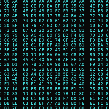
0 00 AA  AA AA AA AA AA AA AA AA  AA AA A
F 9E AF  2E CE FD BA EF FE 35 62  4E F8 5
A 71 3D  4E 66 A8 E0 FC F3 78 37  0A B8 8
8 D2 4E  35 D3 98 17 78 40 BA 47  72 70 4
2 C4 81  74 83 02 C6 61 62 72 75  CC 74 8
0 20 EF  CB 76 77 ED D7 33 F9 E7  10 E7 6
8 F3 3D  07 C9 20 20 AA AA EC 81  02 E9 7
3 99 79  C6 AC 4C B0 F5 D2 F4 B0  70 20 6
2 C6 98  87 84 B9 81 74 6F 2E CE  FD BA E
5 7F 1A  0E 61 DF EF A0 A9 C3 B1  C0 BA 3
7 5B A9  CE 3D CF E2 4D 51 C1 F9  E6 D5 3
C 85 58  20 1D FE FA 0A 9C C8 B2  90 20 A
F 67 08  4A 47 40 9E 7B AF FE 57  BE 82 5
D 39 D1  AA 78 37 0A 99 1E 67 A0  F9 24 2
F 38 D5  88 76 3B 89 D3 0B 12 05  D2 E2 1
E 63 A4  0B A4 E9 BC 38 5E 71 AB  12 C8 4
8 17 4B  D2 C1 C2 67 F1 E2 82 72  C2 A0 5
0 E1 33  F8 F1 41 39 3A E6 3A 40  BA 42 F
8 3C 1A  66 F8 D3 98 BB F8 E1 21  78 86 3
C 20 33  1D 05 C2 91 40 7B 1C 8C  C2 94 8
3 5C 7B  E3 C1 B8 54 23 F7 D0 54  E1 F2 4
9 D8 EE  C3 D9 BF A7 AB CB B0 F6  6E FC 9
E B3 7E  D3 FC F3 88 73 D9 0F 88  E9 FE F