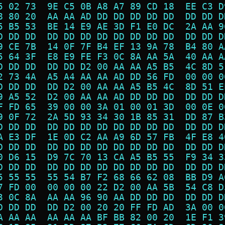
5 02 73  9E C5 0B A8 A7 89 CD 18  EE C3 D
8 80 20  AA AA AD DD DD DD DD DD  DD DD D
5 B5 53  BE 14 E9 AE 3D F1 E0 DC  2A AA 9
D DD DD  DD DD DD DD DD DD DD DD  DD DD D
9 CE 7B  14 0F 7F B4 EF 13 9A 78  B4 80 A
5 64 3F  E8 E9 FE F3 0C 8A AA 5A  40 AA A
D DD DD  DD DD D2 00 AA AA A5 B5  4C 8D 5
2 73 4A  A5 A4 AA AA AD DD 56 FD  00 00 0
D DD DD  DD D2 00 AA AA A5 B5 4C  8D 51 E
9 A5 52  D2 00 AA AA AD DD DD DD  DD DD D
F FD 65  39 00 00 3A 01 00 01 3D  00 0E 0
9 0F 72  2A 5D 93 34 30 1B 85 31  DD 87 B
D DD DD  DD DD DD DD DD DD DD DD  DD DD D
A E3 DF  1E 0D C2 AA A9 6D 57 FB  4F E8 4
D DD DD  DD DD DD DD DD DD DD DD  DD DD D
0 D6 15  D9 7C 70 13 CA A5 B5 55  F9 34 3
D DD DD  DD DD DD DD DD DD DD DD  DD DD D
5 55 55  55 54 B7 F2 68 66 62 08  BB D9 A
7 FD 00  00 00 00 22 D2 00 AA 5B  54 C8 D
3 0C 8A  AA AA 96 90 AA DD DD DD  DD DD D
D DD DD  DD D2 00 20 20 FF FD AD  3A 00 0
A AA AA  AA AA AA BF BB 82 00 20  1E F1 3