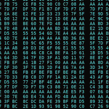
D FB 75  CE F8 52 90 C0 C7 08 AA  AA AA A
F 7D F7  DF 7D F1 B7 DF 7D F7 DF  7D F7 D
D EA 8E  E2 FE 1D 53 23 55 7F 5F  7E 9D 5
1 00 12  FA EA 8E E2 1D 0E AA AA  AC 9C 9
B B9 0E  BE 60 7E FD 48 AA AA AA  AA BD 3
A FD 48  AA AA AA AA BD 36 EA 8E  E2 1D 0
F D5 55  55 55 54 6D 7E A4 AA AA  AA AA B
4 6D 7E  A4 AA AA AA AA BD 36 EA  8E E2 1
5 1C 34  E0 9C 65 F5 55 55 0E 87  5F 7D F
6 AA AB  A9 D3 DE 6F 06 E1 55 55  55 55 4
A AA A3  68 46 C8 CA BE FA 10 61  1B D5 5
A 64 3D  34 7F ED 3F A1 00 11 97  8E 87 4
E FB EF  A1 1B 27 F1 00 AA AA AA  AA 8D A
7 DF 30  3F 7E B3 2D F4 E6 7A 64  3D 34 7
B 27 E6  FB EF BE FB EF BE FB EF  BE FB E
F 7D 33  FB C8 D7 FF 1A B1 2A EE  43 AF 9
7 D5 55  77 2F BF 4E AA AA AA AA  A1 1F E
D F7 DF  7D F7 E9 C3 88 71 0E 21  C4 38 8
2 00 AA  AA AA AA AA AA AE E5 F3  07 E6 0
F 30 7E  60 E4 7A AA FD 48 AA AA  AA AA A
3 3F BC  8C DC DA FE 39 BF F8 D5  89 32 6
7 FB BC  2E 1D 93 91 98 52 90 C0  C7 26 9