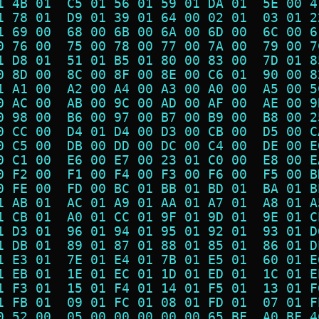
1 4B 01  C5 01 56 01 59 01 DA 01  5E 00 4
1 78 01  D9 01 39 01 64 00 02 01  03 01 2
1 69 00  68 00 6B 00 6A 00 6D 00  6C 00 6
0 76 00  75 00 78 00 77 00 7A 00  79 00 7
1 D8 01  51 01 B5 01 80 00 83 00  7D 01 8
0 8D 00  8C 00 8F 00 8E 00 C6 01  90 00 8
1 A1 00  A2 00 A4 00 A3 00 A0 00  A5 00 5
0 AC 00  AB 00 9C 00 AD 00 AF 00  AE 00 9
0 98 00  B6 00 97 00 B7 00 B9 00  B8 00 2
0 CC 00  D4 01 D4 00 D3 00 CB 00  D5 00 C
0 C5 00  DB 00 DD 00 DC 00 C4 00  DE 00 E
0 C1 00  E6 00 E7 00 23 01 C0 00  E8 00 E
0 F2 00  F1 00 F4 00 F3 00 F6 00  F5 00 B
0 FE 00  FD 00 BC 01 BB 01 BD 01  BA 01 B
1 AB 01  AC 01 A9 01 AA 01 A7 01  A8 01 A
1 CB 01  A0 01 CC 01 9F 01 9D 01  9E 01 C
1 D3 01  96 01 94 01 95 01 92 01  93 01 D
1 DB 01  89 01 87 01 88 01 85 01  86 01 D
1 E3 01  7E 01 E4 01 7B 01 E5 01  60 01 E
1 EB 01  1E 01 EC 01 1D 01 ED 01  1C 01 E
1 F3 01  15 01 F4 01 14 01 F5 01  13 01 F
1 FB 01  09 01 FC 01 08 01 FD 01  07 01 F
0 52 00  05 00 00 00 00 00 65 BF  A0 BF 4