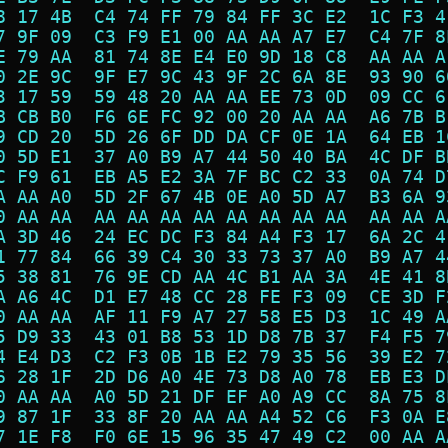
8 17 4B  C4 74 FF 79 84 FF 3C E2  1C F3 4
7 9F 09  C3 F9 E1 00 AA AA A7 E7  C4 7F 8
E 79 AA  81 74 8E E4 E0 9D 18 C8  AA AA A
0 2E 9C  9F E7 9C 43 9F 2C 6A 8E  93 90 6
3 17 59  59 48 20 AA AA EE 73 0D  09 CC 6
B CB B0  F6 6E FC 92 00 20 AA AA  A6 7B B
9 CD 20  5D 26 6F DD DA CF 0E 1A  64 EB 1
0 5D E1  37 A0 B9 A7 44 50 40 BA  4C DF B
C F9 61  EB A5 E2 3A 7F BC C2 33  0A 74 D
A AA A0  5D 2F 67 4B 0E A0 5D A7  B3 6A 9
0 AA AA  AA AA AA AA AA AA AA AA  AA AA A
A 3D 46  24 EC DC F3 84 A4 F3 17  6A 2C 4
1 77 84  66 39 C4 30 33 73 37 A0  B9 A7 4
5 38 81  76 9E CD AA 4C B1 AA 3A  4E 41 8
A A6 4C  D1 E7 48 CC 28 FE F3 09  CE 3D F
0 AA AA  AF 11 F9 A7 27 58 E5 D3  1C 49 A
5 D9 33  43 01 B8 53 1D D8 7B 37  F4 F5 7
4 E4 D3  C2 F3 0B 1B E2 79 35 56  39 E2 7
6 28 1F  2D D6 A0 4E 73 D8 A0 78  EB E3 D
0 AA AA  A0 5D 21 DF EF A0 A9 CC  8A 75 8
9 87 1F  33 8F 20 AA AA A4 52 C6  F3 0A E
7 1E F8  F0 6E 15 96 35 47 49 C2  00 AA A