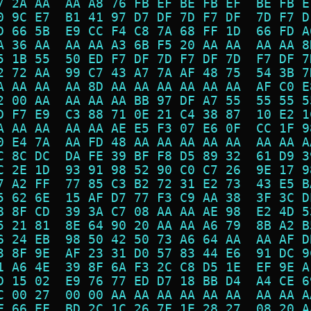
7 2A AA  AA A8 76 FB EF BE FB EF  BE FB E
0 9C E7  B1 41 97 D7 DF 7D F7 DF  7D F7 D
D 66 5B  E9 CC F4 C8 7A 68 FF 1D  66 FD A
A 36 AA  AA AA A3 6B F5 20 AA AA  AA AA 8
5 1B 55  50 ED F7 DF 7D F7 DF 7D  F7 DF 7
2 72 AA  99 C7 43 A7 7A AF 48 75  54 3B 7
A AA AA  AA 8D AA AA AA AA AA AA  AF C0 E
2 00 AA  AA AA AA BB 97 DF A7 55  55 55 5
D F7 E9  C3 88 71 0E 21 C4 38 87  10 E2 1
A AA AA  AA AA AE E5 F3 07 E6 0F  CC 1F 9
0 E4 7A  AA FD 48 AA AA AA AA AA  AA AA A
C 8C DC  DA FE 39 BF F8 D5 89 32  61 D9 3
C 2E 1D  93 91 98 52 90 C0 C7 26  9E 17 9
7 A2 FF  77 85 C3 B2 72 31 E2 73  43 E5 B
5 62 6E  15 AF D7 77 F3 C9 AA 38  3F 3C D
8 8F CD  39 3A C7 08 AA AA AE 98  E2 4D 5
5 21 81  8E 64 90 20 AA AA A6 79  8B A2 B
6 24 EB  98 50 42 50 73 A6 64 AA  AA AF D
3 8F 9E  AF 23 31 D0 57 83 44 E6  91 DC 9
1 A6 4E  39 8F 6A F3 2C C8 D5 1E  EF 9E A
D 15 02  E9 76 77 ED D7 18 BB D4  A4 CE 6
C 00 27  00 00 AA AA AA AA AA AA  AA AA A
F 66 EF  BD 2C 1C 26 7F 1E 28 27  08 20 A