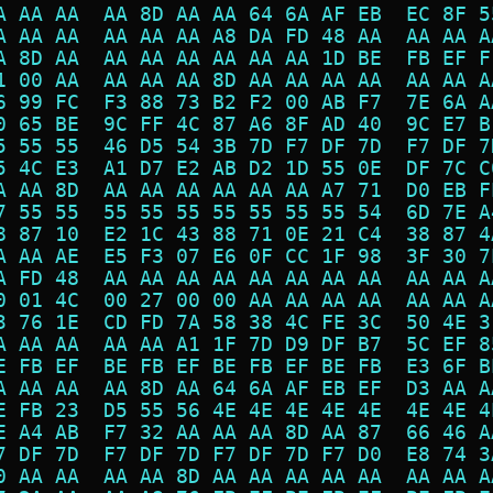
A AA AA  AA 8D AA AA 64 6A AF EB  EC 8F 5
A AA AA  AA AA AA A8 DA FD 48 AA  AA AA A
A 8D AA  AA AA AA AA AA AA 1D BE  FB EF F
1 00 AA  AA AA AA 8D AA AA AA AA  AA AA A
6 99 FC  F3 88 73 B2 F2 00 AB F7  7E 6A A
0 65 BE  9C FF 4C 87 A6 8F AD 40  9C E7 B
5 55 55  46 D5 54 3B 7D F7 DF 7D  F7 DF 7
5 4C E3  A1 D7 E2 AB D2 1D 55 0E  DF 7C C
A AA 8D  AA AA AA AA AA AA A7 71  D0 EB F
7 55 55  55 55 55 55 55 55 55 54  6D 7E A
8 87 10  E2 1C 43 88 71 0E 21 C4  38 87 4
A AA AE  E5 F3 07 E6 0F CC 1F 98  3F 30 7
A FD 48  AA AA AA AA AA AA AA AA  AA AA A
0 01 4C  00 27 00 00 AA AA AA AA  AA AA A
3 76 1E  CD FD 7A 58 38 4C FE 3C  50 4E 3
A AA AA  AA AA A1 1F 7D D9 DF B7  5C EF 8
E FB EF  BE FB EF BE FB EF BE FB  E3 6F B
A AA AA  AA 8D AA 64 6A AF EB EF  D3 AA A
E FB 23  D5 55 56 4E 4E 4E 4E 4E  4E 4E 4
E A4 AB  F7 32 AA AA AA 8D AA 87  66 46 A
7 DF 7D  F7 DF 7D F7 DF 7D F7 D0  E8 74 3
0 AA AA  AA AA 8D AA AA AA AA AA  AA AA A