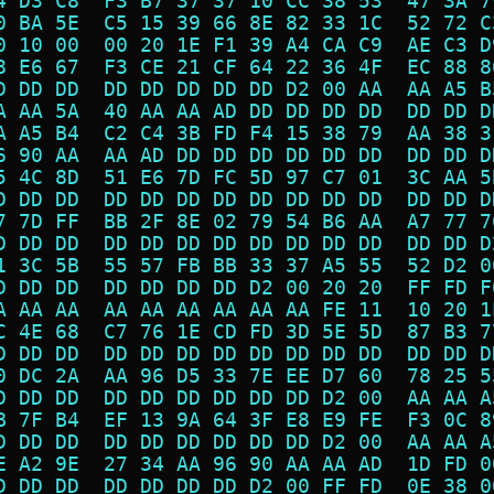
4 D3 C8  F3 B7 37 37 10 CC 38 53  47 3A 7
0 BA 5E  C5 15 39 66 8E 82 33 1C  52 72 C
0 10 00  00 20 1E F1 39 A4 CA C9  AE C3 D
8 E6 67  F3 CE 21 CF 64 22 36 4F  EC 88 8
D DD DD  DD DD DD DD DD D2 00 AA  AA A5 B
A AA 5A  40 AA AA AD DD DD DD DD  DD DD D
A A5 B4  C2 C4 3B FD F4 15 38 79  AA 38 3
6 90 AA  AA AD DD DD DD DD DD DD  DD DD D
5 4C 8D  51 E6 7D FC 5D 97 C7 01  3C AA 5
D DD DD  DD DD DD DD DD DD DD DD  DD DD D
7 7D FF  BB 2F 8E 02 79 54 B6 AA  A7 77 7
D DD DD  DD DD DD DD DD DD DD DD  DD DD D
1 3C 5B  55 57 FB BB 33 37 A5 55  52 D2 0
D DD DD  DD DD DD DD D2 00 20 20  FF FD F
A AA AA  AA AA AA AA AA AA FE 11  10 20 1
C 4E 68  C7 76 1E CD FD 3D 5E 5D  87 B3 7
D DD DD  DD DD DD DD DD DD DD DD  DD DD D
0 DC 2A  AA 96 D5 33 7E EE D7 60  78 25 5
D DD DD  DD DD DD DD DD DD D2 00  AA AA A
B 7F B4  EF 13 9A 64 3F E8 E9 FE  F3 0C 8
D DD DD  DD DD DD DD DD DD D2 00  AA AA A
E A2 9E  27 34 AA 96 90 AA AA AD  1D FD 0
D DD DD  DD DD DD DD D2 00 FF FD  0E 38 0