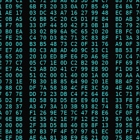
6 A9 C1  EC 72 38 A8 63 5D 34 C7  83 70 A
1 E0 9C  6B F3 20 33 0A 07 B5 49  E4 BA 7
1 AE 17  03 DC 43 A7 16 27 99 48  EC 8F 7
C 0B A5  C6 B8 5C 20 C5 D1 FE 84  BD AB 3
4 F7 98  33 DF 44 50 42 F3 0B 1B  E2 79 2
0 B0 EA  33 02 B9 6A 9C 65 20 20  EB FC 0
C FE 25  C4 70 D3 82 71 3C 83 8F  F1 3A 3
0 00 00  B3 B5 48 73 C2 0F 31 76  A9 0F 3
F E7 A0  80 C3 AB AD 40 9C 53 C1  B8 53 F
5 65 20  20 10 ED BF E6 FD A6 9E  7D C4 7
2 77 C7  05 C7 1E 0D C2 B2 90 20  FF 69 F
F E7 A2  C3 A8 DD 41 C7 99 E8 9D  F1 D0 5
C 00 00  51 02 00 01 40 00 1A 00  00 AA A
0 73 1E  7B 30 1B 85 64 90 20 1E  BB 4F 2
9 88 CD  DF 7A 58 38 4C FE 3C 50  4E 4D 5
7 67 7E  DD 73 23 DB C4 F2 64 E6  1C 71 F
5 D2 F3  8D 58 93 D5 E5 E9 60 E1  33 F8 F
0 28 37  A3 47 3A 10 3B 93 82 74  81 7E 6
A 07 67  F1 26 9E 7E 7C 47 F8 E6  CF 0F F
F 6E BB  CE 35 62 1E 7F 12 E2 19  87 0A 6
D 00 00  2F 38 D5 88 40 E9 8F 13  39 5E F
E BA 5D  87 B3 7F 4F 57 97 61 EC  DD F7 A
C EF DB  AE 6A 81 38 E9 E6 21 00  75 8E 4