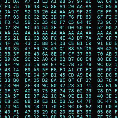
F 3C DA  A7 13 E3 A1 98 57 97 9C  6A C4 6
7 FD 75  18 43 FA 86 A4 20 AA AA  FC E5 8
5 DA 7C  92 00 20 AA AA A9 9F 20  CE F9 3
D FF 93  D6 C2 EC 3D 9F F6 FD 8D  6F F2 0
1 FD 43  5B 21 35 40 F7 C5 64 4C  73 9C 7
5 D2 39  9C 44 54 2F 31 D0 50 3E  52 00 2
A AA AA  AA AA AA AA AA AA AA AA  AA AA A
3 56 21  E1 CB 88 F0 4E 43 D7 7A  AF CF 7
B 4F 76  43 01 B8 54 D3 CE B1 C9  91 ED E
4 80 35  47 F9 76 43 01 B8 55 D6  69 42 5
0 3B 3F  88 40 6A 8E 0F CF 37 83  70 AB 9
E B9 8E  90 22 A0 C4 0B B7 80 E4  80 E8 D
9 6F 49  33 16 69 E7 AC 7B 73 78  9C D2 1
5 43 1A  E9 A6 5F E6 FD A1 CD ED  0E 0D C
8 F5 7B  7E 64 3F B1 45 CD A9 E4  EC D0 5
5 38 B0  EA 05 D2 6A 8E 0F CF 37  83 70 A
8 13 90  2E 90 9C 60 32 28 31 71  3A 61 6
E 6F 57  A0 80 75 8E 74 78 02 79  78 D3 F
0 BA 5F  ED 3F A2 10 7A 9E E1 38  40 3E 1
8 E8 2E  68 09 E3 1C 0B A5 C4 7F  8C 47 6
1 74 94  99 18 21 70 EC 9C DF 62  B1 C0 B
8 40 F1  A7 33 29 00 20 EE E3 96  05 06 F
3 A3 C2  05 D2 F3 8D 58 93 54 70  7E 79 A