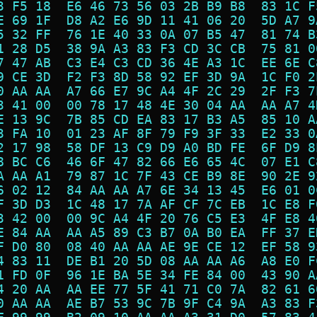
3 F5 18  E6 46 73 56 03 2B B9 B8  83 1C F
E 69 1F  D8 A2 E6 9D 11 41 06 20  5D A7 9
5 32 FF  76 1E 40 33 0A 07 B5 47  81 74 B
1 28 D5  38 9A A3 83 F3 CD 3C CB  75 81 0
7 47 AB  C3 E4 C3 CD 36 4E A3 1C  EE 6E C
9 CE 3D  F2 F3 8D 58 92 EF 3D 9A  1C F0 2
0 AA AA  A7 66 E7 9C A4 4F 2C 29  2F F3 7
3 41 00  00 78 17 48 4E 30 04 AA  AA A7 4
E 13 9C  7B 85 CD EA 83 17 B3 A5  85 10 A
3 FA 10  01 23 AF 8F 79 F9 3F 33  E2 33 0
2 17 98  58 DF 13 C9 D9 A0 BD FE  6F D9 8
8 BC C6  46 6F 47 82 66 E6 65 4C  07 E1 C
A AA A1  79 87 1C 7F 43 CE B9 8E  90 2E 9
6 02 12  84 AA AA A7 6E 34 13 45  E6 01 0
F 3D D3  1C 48 17 7A AF CF 7C EB  1C E8 F
3 42 00  00 9C A4 4F 20 76 C5 E3  4F E8 4
E 84 AA  AA A5 89 C3 B7 0A B0 EA  FF 37 E
F D0 80  08 40 AA AA AE 9E CE 12  EF 58 9
4 83 11  DE B1 20 5D 08 AA AA A6  A8 E0 F
1 FD 0F  96 1E BA 5E 34 FE 84 00  43 90 A
4 20 AA  AA EE 77 5F 41 71 C0 7A  82 61 6
0 AA AA  AE B7 53 9C 7B 9F C4 9A  A3 83 F