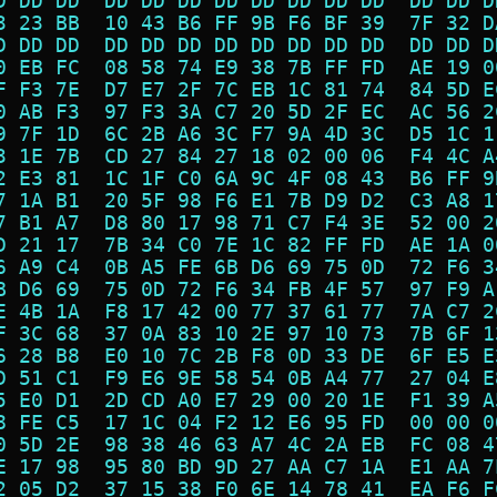
D DD DD  DD DD DD DD DD DD DD DD  DD DD D
3 23 BB  10 43 B6 FF 9B F6 BF 39  7F 32 D
D DD DD  DD DD DD DD DD DD DD DD  DD DD D
0 EB FC  08 58 74 E9 38 7B FF FD  AE 19 0
F F3 7E  D7 E7 2F 7C EB 1C 81 74  84 5D E
0 AB F3  97 F3 3A C7 20 5D 2F EC  AC 56 2
9 7F 1D  6C 2B A6 3C F7 9A 4D 3C  D5 1C 1
3 1E 7B  CD 27 84 27 18 02 00 06  F4 4C A
2 E3 81  1C 1F C0 6A 9C 4F 08 43  B6 FF 9
7 1A B1  20 5F 98 F6 E1 7B D9 D2  C3 A8 1
7 B1 A7  D8 80 17 98 71 C7 F4 3E  52 00 2
D 21 17  7B 34 C0 7E 1C 82 FF FD  AE 1A 0
6 A9 C4  0B A5 FE 6B D6 69 75 0D  72 F6 3
B D6 69  75 0D 72 F6 34 FB 4F 57  97 F9 A
E 4B 1A  F8 17 42 00 77 37 61 77  7A C7 2
F 3C 68  37 0A 83 10 2E 97 10 73  7B 6F 1
6 28 B8  E0 10 7C 2B F8 0D 33 DE  6F E5 E
D 51 C1  F9 E6 9E 58 54 0B A4 77  27 04 E
5 E0 D1  2D CD A0 E7 29 00 20 1E  F1 39 A
8 FE C5  17 1C 04 F2 12 E6 95 FD  00 00 0
0 5D 2E  98 38 46 63 A7 4C 2A EB  FC 08 4
E 17 98  95 80 BD 9D 27 AA C7 1A  E1 AA 7
2 05 D2  37 15 38 F0 6E 14 78 41  EA F6 F