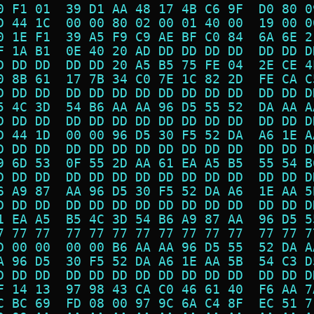
0 F1 01  39 D1 AA 48 17 4B C6 9F  D0 80 0
D 44 1C  00 00 80 02 00 01 40 00  19 00 0
0 1E F1  39 A5 F9 C9 AE BF C0 84  6A 6E 2
F 1A B1  0E 40 20 AD DD DD DD DD  DD DD D
D DD DD  DD DD 20 A5 B5 75 FE 04  2E CE 4
0 8B 61  17 7B 34 C0 7E 1C 82 2D  FE CA C
D DD DD  DD DD DD DD DD DD DD DD  DD DD D
5 4C 3D  54 B6 AA AA 96 D5 55 52  DA AA A
D DD DD  DD DD DD DD DD DD DD DD  DD DD D
D 44 1D  00 00 96 D5 30 F5 52 DA  A6 1E A
D DD DD  DD DD DD DD DD DD DD DD  DD DD D
9 6D 53  0F 55 2D AA 61 EA A5 B5  55 54 B
D DD DD  DD DD DD DD DD DD DD DD  DD DD D
6 A9 87  AA 96 D5 30 F5 52 DA A6  1E AA 5
D DD DD  DD DD DD DD DD DD DD DD  DD DD D
1 EA A5  B5 4C 3D 54 B6 A9 87 AA  96 D5 5
7 77 77  77 77 77 77 77 77 77 77  77 77 7
D 00 00  00 00 B6 AA AA 96 D5 55  52 DA A
A 96 D5  30 F5 52 DA A6 1E AA 5B  54 C3 D
D DD DD  DD DD DD DD DD DD DD DD  DD DD D
F 14 13  97 98 43 CA C0 46 61 40  F6 AA 7
C BC 69  FD 08 00 97 9C 6A C4 8F  EC 51 7