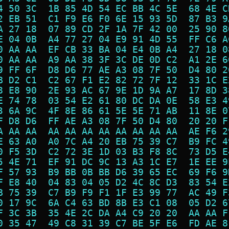
4 50 3C  1B 85 4D 54 EC BB 4C 5E  68 4E C
2 EB 51  C1 F9 E6 F0 6E 15 93 5D  87 B3 9
A 27 18  07 89 CD 2F 1A 7F 42 00  25 90 8
E 04 0B  A4 77 27 04 E9 91 4D 55  FF C6 A
0 AA AA  EF CB 33 BA 04 E4 0B A4  27 18 0
0 AA AA  A9 AA 38 3F 3C DE 0D C2  A1 2E 6
9 FF 6F  D8 D6 77 AE A3 08 7F 50  D4 80 2
B D2 C1  C2 67 F1 E2 82 72 7F 12  33 1C E
8 E8 90  2E 93 AC 67 9E 1D 9A A7  17 8D 3
E 74 78  03 54 E2 61 80 DC DA 0E  58 E3 4
3 6A 9C  4F 8E 86 61 5E 5E 71 AB  11 8E 0
F D8 D6  FF AE A3 08 7F 50 D4 80  20 20 F
A AA AA  AA AA AA AA AA AA AA AA  AE F6 2
E 63 A0  A0 7C A4 20 EB 75 39 C7  B9 FC 4
0 F5 3D  C2 72 3E 1D 03 B3 F8 8C  73 D5 E
5 4E 71  EF 91 DC 9C 13 A3 1C E7  1E EE 9
F 57 93  B9 BB 0B BB D6 39 65 EC  69 F6 9
F E8 40  04 83 04 05 D2 4C 8C D3  83 54 E
B 75 39  C7 B9 F9 F1 1F E3 99 77  AC 49 F
0 17 9C  6A C4 63 BD 8B E3 C1 08  05 D2 6
F 3C 3B  35 4E 2C DA A4 C9 20 20  AA AA F
0 35 47  49 C8 31 39 C7 BE 5F E6  FD AE 8