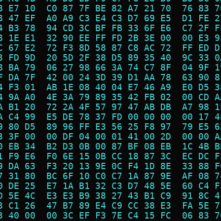
8 E7 10  C0 87 7F BE 82 A7 21 70  76 83 7
8 47 EF  A0 A9 C3 E4 C3 D7 69 E5  D1 FE 2
4 B3 78  94 CD 3C BF FB 33 6F E6  C7 2F F
8 1E E1  32 90 EE FF FD 2B 3E 00  00 E3 9
C 67 E2  72 F3 8D 58 87 C8 AC 72  FF ED D
3 FD 9D  20 5D 2F 38 D5 89 35 40  9C 33 0
8 BA 79  06 27 98 66 3A 74 C7 8F  04 9F 1
F DA 7F  42 00 24 3D 39 D1 AA 78  63 90 8
4 F3 01  AB 1E 08 40 04 E7 46 A9  E0 D5 3
4 9A A0  4E 3A 79 89 35 42 FB 02  00 CD A
A B1 20  72 2A 4F 57 97 47 AB DB  A7 98 1
A C4 99  E5 DE 78 37 FD 00 00 00  00 17 4
9 80 D5  89 96 FF E3 56 25 F8 97  79 E5 6
3 3F 00  00 DF 04 00 01 41 00 2D  00 00 A
0 EB 34  B2 D3 0B 00 87 BF 08 EB  1C 4B B
1 F9 E6  F0 6E 15 0B CC 18 87 3C  EC DC F
9 DA 63  F3 20 13 9E 0C F4 1D 8E  33 88 F
7 31 80  BC 6F 10 C0 C7 1A 87 9E  AF 08 7
0 DE 25  E7 1A B1 32 C3 D7 48 5E  60 C4 F
D 5E 4C  E3 E3 B9 38 27 43 B1 C9  91 8C 4
3 C1 26  47 B7 89 E4 C9 CC 38 E3  FA 5E 7
3 40 00  00 3C EF F3 7E C4 15 FC  06 83 7