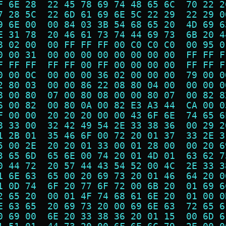
F 6E 28  22 45 78 69 74 48 65 6C  70 22 2
7 28 5C  22 6D 61 69 6E 5C 22 29  22 29 0
9 6E 00  00 84 03 3B 54 68 65 20  4D 69 6
E 31 78  20 46 61 73 74 44 69 73  6B 20 4
8 02 00  00 FF FF FF 00 C0 C0 C0  00 95 0
0 00 31  00 00 00 00 00 00 00 00  FF FF F
F FF FF  FF FF 00 FF 00 00 00 00  FF FF F
0 00 0C  00 00 00 36 02 00 00 00  79 00 0
2 80 03  00 00 86 22 08 80 04 00  00 00 0
8 00 80  07 00 80 08 00 00 80 07  00 82 8
6 00 82  00 80 0A 00 82 E3 A3 44  CA 00 0
F 00 00  20 20 20 00 00 43 6F 6E  74 65 6
8 33 00  32 42 49 54 2E 33 38 36  00 29 2
1 2B 01  35 46 6F 00 72 20 01 37  33 2E 3
5 00 2E  20 20 01 33 00 01 28 00  00 20 6
3 65 6D  65 6E 00 74 20 01 4D 01  63 62 7
0 44 72  20 57 44 43 54 52 00 4C  2E 33 3
1 6E 63  65 00 20 69 73 20 01 46  64 20 0
1 0D 74  6F 20 77 6F 72 00 6B 20  01 69 6
2 65 20  00 01 4F 74 68 61 6E 20  01 00 0
E 63 65  20 69 73 20 00 69 6E 63  72 65 6
0 69 00  6E 20 33 38 36 20 01 15  00 6D 6