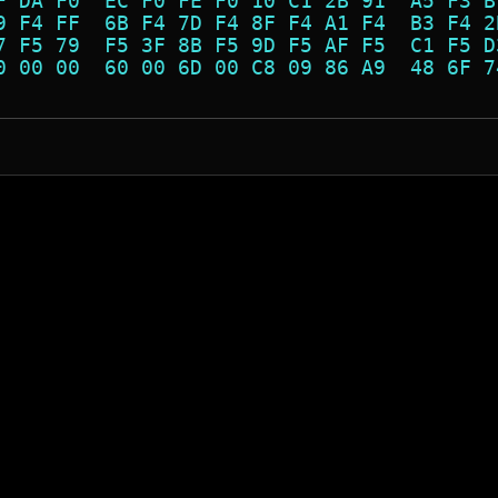
F DA F0  EC F0 FE F0 10 C1 2B 91  A5 F3 B
9 F4 FF  6B F4 7D F4 8F F4 A1 F4  B3 F4 2
7 F5 79  F5 3F 8B F5 9D F5 AF F5  C1 F5 D
0 00 00  60 00 6D 00 C8 09 86 A9  48 6F 7
                                         