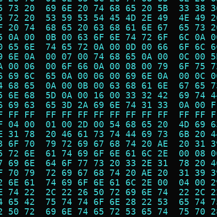
5 73 20  69 6E 20 74 68 65 20 5B  33 38 3
5 72 20  53 59 53 54 45 4D 2E 49  4E 49 2
F 20 74  68 65 20 63 68 61 6E 67  65 73 2
5 0A 00  0B 00 63 6F 6E 74 72 6F  6C 0A 0
0 65 6E  74 65 72 0A 00 0D 00 66  6F 6C 6
9 6E 0A  00 07 00 74 68 65 0A 00  0C 00 5
A 00 06  00 6F 66 0A 00 08 00 79  6F 75 7
6 69 6C  65 0A 00 06 00 69 6E 0A  00 0C 0
4 68 65  0A 00 0B 00 63 68 61 6E  67 65 7
5 6E 68  5D 0A 00 16 00 33 32 42  69 74 4
6 69 63  65 3D 2A 69 6E 74 31 33  0A 00 F
F FF FF  FF FF FF FF FF FF FF FF  FF FF F
F 04 00  01 00 2D 00 54 68 65 20  4D 69 6
E 31 78  20 46 61 73 74 44 69 73  6B 20 4
3 6F 70  79 72 69 67 68 74 20 AE  20 31 3
5 72 6E  61 74 69 6F 6E 61 6C 2E  00 08 0
7 69 6E  64 6F 77 73 20 33 2E 31  78 20 4
F 70 79  72 69 67 68 74 20 AE 20  31 39 3
2 6E 61  74 69 6F 6E 61 6C 2E 00  04 00 2
E 74 22  2C 22 26 50 72 69 6E 74  22 2C 2
4 65 42  75 74 74 6F 6E 28 22 53  65 74 7
2 50 72  69 6E 74 65 72 53 65 74  75 70 2