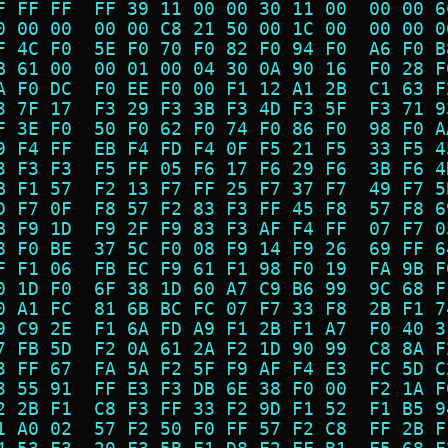
F FF FF  FF 39 11 00 00 30 11 00  00 00 6
0 00 00  00 00 C8 21 50 00 1C 00  00 00 0
F 4C F0  5E F0 70 F0 82 F0 94 F0  A6 F0 B
B 61 00  00 01 00 04 30 0A 90 16  F0 28 F
A F0 DC  F0 EE F0 00 F1 12 A1 2B  C1 63 F
3 7F 17  F3 29 F3 3B F3 4D F3 5F  F3 71 9
F 3E F0  50 F0 62 F0 74 F0 86 F0  98 F0 A
9 F4 FF  EB F4 FD F4 0F F5 21 F5  33 F5 4
3 F3 F3  F5 FF 05 F6 17 F6 29 F6  3B F6 4
B F1 57  F2 13 F7 FF 25 F7 37 F7  49 F7 5
D F7 0F  F8 57 F2 83 F3 FF 45 F8  57 F8 6
B F9 1D  F9 2F F9 83 F3 AF F4 FF  07 F7 0
8 F0 BE  37 5C F0 08 F9 14 F9 26  69 FF 6
F F1 06  FB EC F9 61 F1 98 F0 19  FA 9B F
0 1D F0  6F 38 1D 60 A7 C9 B6 99  9C 68 F
0 A1 FC  81 6B BC FC 07 F7 33 F8  2B F1 7
9 C9 2E  F1 6A FD A9 F1 2B F1 A7  F0 40 3
7 FB 5D  F2 0A 61 2A F2 1D 90 99  C8 8A F
3 FF 67  FA 5A F2 5F F9 AF F4 E3  FC 5D C
3 55 91  FF E3 F3 DB 6E 38 F0 00  F2 1A F
2 2B F1  C8 F3 FF 33 F2 9D F1 52  F1 B5 9
1 A0 02  57 F2 50 F0 FF 57 F2 C8  FF 2B F