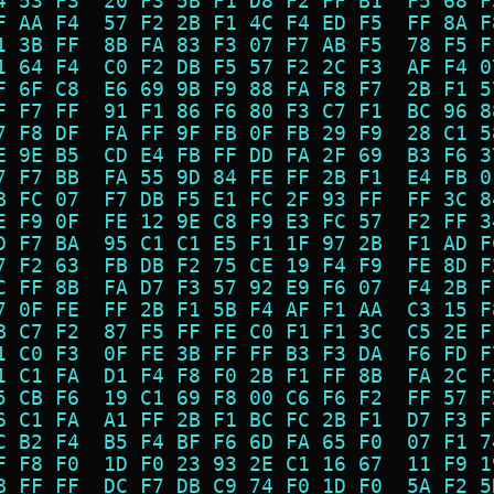
4 53 F3  20 F3 5B F1 D8 F2 FF B1  F5 68 F
F AA F4  57 F2 2B F1 4C F4 ED F5  FF 8A F
1 3B FF  8B FA 83 F3 07 F7 AB F5  78 F5 F
1 64 F4  C0 F2 DB F5 57 F2 2C F3  AF F4 0
F 6F C8  E6 69 9B F9 88 FA F8 F7  2B F1 5
F F7 FF  91 F1 86 F6 80 F3 C7 F1  BC 96 8
7 F8 DF  FA FF 9F FB 0F FB 29 F9  28 C1 5
E 9E B5  CD E4 FB FF DD FA 2F 69  B3 F6 3
7 F7 BB  FA 55 9D 84 FE FF 2B F1  E4 FB 0
B FC 07  F7 DB F5 E1 FC 2F 93 FF  FF 3C 8
E F9 0F  FE 12 9E C8 F9 E3 FC 57  F2 FF 3
D F7 BA  95 C1 C1 E5 F1 1F 97 2B  F1 AD F
7 F2 63  FB DB F2 75 CE 19 F4 F9  FE 8D F
C FF 8B  FA D7 F3 57 92 E9 F6 07  F4 2B F
7 0F FE  FF 2B F1 5B F4 AF F1 AA  C3 15 F
B C7 F2  87 F5 FF FE C0 F1 F1 3C  C5 2E F
1 C0 F3  0F FE 3B FF FF B3 F3 DA  F6 FD F
1 C1 FA  D1 F4 F8 F0 2B F1 FF 8B  FA 2C F
5 CB F6  19 C1 69 F8 00 C6 F6 F2  FF 57 F
6 C1 FA  A1 FF 2B F1 BC FC 2B F1  D7 F3 F
C B2 F4  B5 F4 BF F6 6D FA 65 F0  07 F1 7
F F8 F0  1D F0 23 93 2E C1 16 67  11 F9 1
B FF FF  DC F7 DB C9 74 F0 1D F0  5A F2 5