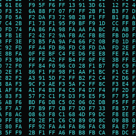
4 61 E6  F9 5F F6 FF 13 91 3D 61  12 F2 4
0 F3 52  6A 88 F7 07 F7 FF 2B F1  B3 F7 D
0 F0 5A  F2 DA F3 72 9B 2B F1 FF  B1 F8 A
7 C4 2B  F1 73 F1 95 F9 BF F9 1D  CC FF B
0 FD 74  FA 86 FA 98 FA AA FA BC  FA AB F
4 FB 1E  F2 42 F2 9A FB AC FB BE  FB D0 F
3 FF 3E  F3 B5 FA 9A F4 66 F2 0B  F0 1D F
C 92 FD  FF A4 FD B6 FD C8 FD DA  FD 2E F
E 8B FA  0F FE BF C4 FE D6 FE E8  FE FA F
0 F3 90  FF FF A2 FF B4 FF 0F FE  3B FF E
0 72 F0  FF 84 F0 96 C0 28 F1 B7  F0 C9 F
0 2E F1  86 F1 FF 98 F1 AA F1 BC  F1 CE F
2 82 F2  A3 91 5D F2 FF B2 F2 C4  F2 D6 F
3 8A F3  9C F3 AE F3 5A F2 FF 8C  F3 E4 F
1 AF F4  A1 F4 B3 F4 C5 F4 D7 F4  FF 2D F
5 83 F3  57 F2 C1 F5 D3 F5 E5 F5  F7 F5 F
6 AB F6  BD F6 DB C5 02 06 02 DB  F5 FF F
5 F7 A7  F7 B9 F7 CB F7 DD F7 33  F8 57 F
A F8 AC  08 63 F8 C1 68 4D F9 DC  F8 EE F
9 FF E6  F9 2E F1 C6 C9 89 09 8C  09 8B 0
E 80 FA  FF 92 FA A4 FA B6 FA C8  FA E7 F
B 5F F9  2B F1 FF A6 FB B8 FB CA  FB DC F