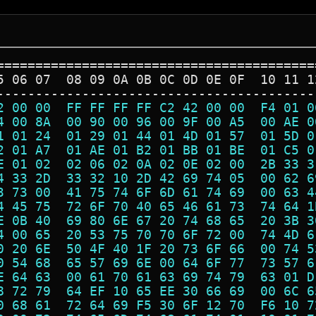
=========================================
5 06 07  08 09 0A 0B 0C 0D 0E 0F  10 11 1
-----------------------------------------
2 00 00  FF FF FF FF C2 42 00 00  F4 01 0
4 00 8A  00 90 00 96 00 9F 00 A5  00 AE 0
1 01 24  01 29 01 44 01 4D 01 57  01 5D 0
2 01 A7  01 AE 01 B2 01 BB 01 BE  01 C5 0
E 01 02  02 06 02 0A 02 0E 02 00  2B 33 3
4 33 2D  33 32 10 2D 42 69 74 05  00 62 6
3 73 00  41 75 74 6F 6D 61 74 69  00 63 4
4 45 75  72 6F 70 40 65 46 61 73  74 64 1
E 0B 40  69 80 6E 67 20 74 68 65  20 3B 3
4 00 65  20 53 75 70 70 6F 72 00  74 4D 6
0 20 6E  50 4F 40 1F 20 73 6F 66  00 74 5
0 54 68  65 57 69 6E 00 64 6F 77  73 57 6
E 64 63  00 61 70 61 63 69 74 79  63 01 D
8 72 79  64 EF 10 65 EE 30 66 69  00 6C 6
0 68 61  72 64 69 F5 30 6F 12 70  F6 10 7