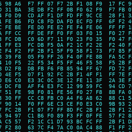
6 98 A6  F7 FF 07 F7 2B F1 08 F9  17 FC 9
D 31 BA  3E DB F2 FF 0B F0 62 F9  F7 FB 0
4 F0 D9  CD AF F1 DF FD FF 9C CE  28 F1 3
1 FE B6  FD C8 FD DA FD EC FD FF  6F F2 4
C FE BE  FE D0 FE E2 FE F4 FE 06  FF FF 1
A FF CC  FF DE FF F0 FF 03 F0 15  F0 27 F
3 FC DB  C0 6D F7 11 F0 23 F0 35  F0 47 F
1 FF E3  FC DB F5 0A F2 1C F2 2E  F2 40 F
2 F4 F2  FF 2B F1 5F F9 58 F1 73  F7 85 F
8 39 F8  05 F9 FF 26 F4 0F FE 8B  FA 5C F
4 10 F5  22 F5 34 F5 FF 46 F5 58  F5 2B F
B D2 FB  DB FB F6 FB 85 94 FF 67  FD 72 F
0 4E F5  07 F1 92 FC 2B F1 4F F1  FF 7E F
0 E6 C0  E3 3C 0C 3E 12 FE 11 3F  2A 3E F
6 DC F8  AF F4 E3 FC 12 99 59 FC  94 CD 7
F 51 FE  98 F0 81 FE 56 F0 27 F8  8B FA 0
3 30 FF  CC C8 FB C0 A4 F6 A8 62  88 C1 5
F 90 14  F0 FF 6E C3 CE F0 E3 C0  9B 93 2
7 FC 2B  F1 07 F7 FF 8D FC 2B F1  2B F1 2
5 94 97  C1 B6 F0 89 F3 FF 0F FE  57 F2 8
A C5 57  F2 1C C1 D7 93 BC FC FF  2B F1 D
7 F2 80  63 7C F4 7A C0 0A C4 88  F1 FF 2