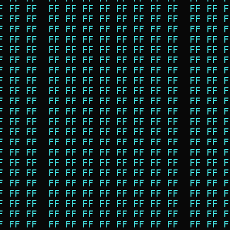
F FF FF  FF FF FF FF FF FF FF FF  FF FF F
F FF FF  FF FF FF FF FF FF FF FF  FF FF F
F FF FF  FF FF FF FF FF FF FF FF  FF FF F
F FF FF  FF FF FF FF FF FF FF FF  FF FF F
F FF FF  FF FF FF FF FF FF FF FF  FF FF F
F FF FF  FF FF FF FF FF FF FF FF  FF FF F
F FF FF  FF FF FF FF FF FF FF FF  FF FF F
F FF FF  FF FF FF FF FF FF FF FF  FF FF F
F FF FF  FF FF FF FF FF FF FF FF  FF FF F
F FF FF  FF FF FF FF FF FF FF FF  FF FF F
F FF FF  FF FF FF FF FF FF FF FF  FF FF F
F FF FF  FF FF FF FF FF FF FF FF  FF FF F
F FF FF  FF FF FF FF FF FF FF FF  FF FF F
F FF FF  FF FF FF FF FF FF FF FF  FF FF F
F FF FF  FF FF FF FF FF FF FF FF  FF FF F
F FF FF  FF FF FF FF FF FF FF FF  FF FF F
F FF FF  FF FF FF FF FF FF FF FF  FF FF F
F FF FF  FF FF FF FF FF FF FF FF  FF FF F
F FF FF  FF FF FF FF FF FF FF FF  FF FF F
F FF FF  FF FF FF FF FF FF FF FF  FF FF F
F FF FF  FF FF FF FF FF FF FF FF  FF FF F
F FF FF  FF FF FF FF FF FF FF FF  FF FF F