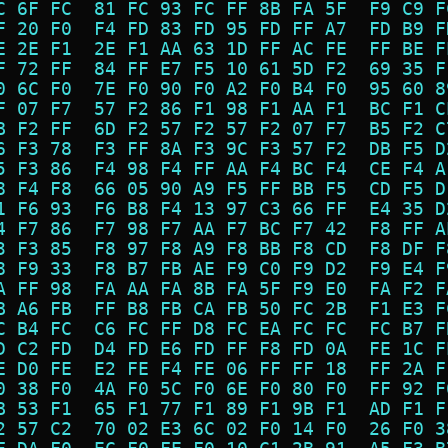
C 6F FC  81 FC 93 FC FF 8B FA 5F  F9 C9 F
F 20 F0  F4 FD 83 FD 95 FD FF A7  FD B9 F
E 2E F1  2E F1 AA 63 1D FF AC FE  FF BE F
F 72 FF  84 FF E7 F5 10 61 5D F2  69 35 F
0 6C F0  7E F0 90 F0 A2 F0 B4 F0  95 60 8
F 07 F7  57 F2 86 F1 98 F1 AA F1  BC F1 C
B F2 FF  6D F2 57 F2 57 F2 07 F7  B5 F2 C
6 F3 78  F3 FF 8A F3 9C F3 57 F2  DB F5 D
5 F3 86  F4 98 F4 FF AA F4 BC F4  CE F4 A
8 F4 F8  66 05 90 A9 F5 FF BB F5  CD F5 D
1 F6 93  F6 B8 F4 13 97 C3 66 FF  E4 35 D
4 F7 86  F7 98 F7 AA F7 BC F7 42  F8 FF A
3 F3 85  F8 97 F8 A9 F8 BB F8 CD  F8 DF F
8 F9 33  F8 B7 FB AE F9 C0 F9 D2  F9 E4 F
A FF 98  FA AA FA 8B FA 5F F9 E0  FA F2 F
B A6 FB  FF B8 FB CA FB 50 FC 2B  F1 E3 F
C B4 FC  C6 FC FF D8 FC EA FC FC  FC B7 F
D C2 FD  D4 FD E6 FD FF F8 FD 0A  FE 1C F
E D0 FE  E2 FE F4 FE 06 FF FF 18  FF 2A F
0 38 F0  4A F0 5C F0 6E F0 80 F0  FF 92 F
B 53 F1  65 F1 77 F1 89 F1 9B F1  AD F1 F
2 57 C2  70 02 E3 6C 02 F0 14 F0  26 F0 3