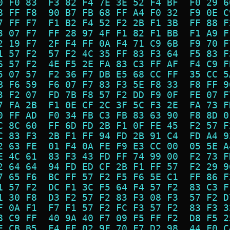
0 F0 83  F3 82 F4 7E 3E 52 F4 BF  F0 29 6
8 FF F8  90 B7 FB 68 FF A4 F0 32  F9 0E C
7 FF F7  F1 B2 F4 52 F2 2B F1 3B  FF 88 F
3 07 F7  FF 28 97 4F F1 82 F1 BB  F1 A9 F
2 19 F7  2F F4 FF 0A F4 71 C9 6B  F9 70 F
1 57 F2  57 F2 4C 35 FF 83 F3 64  F5 83 F
6 57 F2  4E F5 2E FA 83 C3 FF AF  F4 C9 F
5 07 57  F2 36 F7 DB E5 68 CC FF  35 CC 5
B F6 59  F6 07 F7 83 F3 5E F8 33  F8 FF 9
3 F2 07  FD 7B F8 57 F2 DD F9 0F  FE 07 F
7 FA 2B  F1 0E CF 2C 3F 5C F3 2E  FA 73 F
0 FF AD  F0 34 FB C3 FB 83 63 90  F8 8D 0
C 8C 60  FF 6D FD 2B F1 0F FE 45  F2 57 F
C 83 F3  2B F1 FF 94 FD 2B 91 C4  FD A4 9
2 63 FE  01 F4 0A FE F9 E3 CC 00  05 5E A
E 4C 61  83 F3 43 FD FF 74 99 00  F2 73 F
2 64 64  94 FD ED CF 2B F1 FF 57  F2 29 9
7 65 F6  BC FF 57 F2 F5 F6 5E C1  FF 86 F
1 57 F2  DC F1 3C F5 64 F4 57 F2  83 C3 F
1 30 F8  D3 F2 57 F2 83 F3 08 F3  57 F2 D
F 0A F1  F7 F1 57 F2 FC F3 57 F2  83 F3 3
8 C9 FF  40 9A 40 F7 09 F5 FF F2  D8 F5 2
E CB B5  F4 FF 02 9F 70 F7 D2 98  44 F0 C