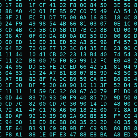
0 17 68  1F CF 41 02 F8 00 84 50  3E 56 8
4 88 A0  40 01 FE B5 97 C0 75 49  AA 54 A
5 3F 21  EC F1 D7 75 00 0A 16 83  18 4C 8
0 24 F9  49 98 54 4B 66 81 03 07  0E 1C 0
B CD 4B  CD 5B CD 6B CD 7B CD 8B  CD 00 9
3 96 A7  0F 6D DA BD 0A DD 50 DD  00 60 D
D 00 ED  10 ED 31 ED 52 A3 5C 96  F4 57 3
0 64 B2  70 09 E7 12 3C 84 35 E8  23 90 C
4 11 44  10 41 CB 02 23 13 B4 40  74 54 3
F 11 22  B8 00 75 F0 B5 99 12 FC  E0 48 2
D 4A 95  DD E5 FE 2C ED 66 42 51  81 04 9
5 04 83  10 24 A7 B1 E8 07 B5 9D  43 50 5
8 A7 5B  80 8F FA 0C B9 59 CA B2  80 80 4
0 1F 00  DF F5 20 60 90 10 11 3F  52 D4 5
F 11 11  14 59 DC 32 08 67 A0 79  F1 D0 4
6 0D 44  83 7D 93 00 F9 40 85 7D  9D 50 0
0 CD 7C  82 00 CD 7C 30 90 14 1D  48 00 C
A 72 A1  4F C1 76 A6 00 18 2E 00  71 8A D
1 8D AF  92 10 39 90 2A 90 B5 55  FF C0 4
C 94 00  18 ED 8C B8 00 35 2D 20  40 35 9
4 5E 64  B3 91 C9 9B 9B F1 C9 9B  80 BB 8
C F8 A1  88 1E 0F E3 47 88 E8 BA  A8 ED 9