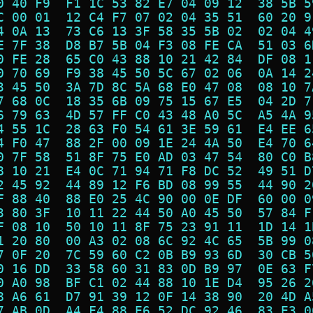
0 40 F9  F1 1C 53 82 E7 04 09 12  38 5B 5
C 00 01  12 C4 F7 07 02 04 35 51  60 20 9
4 0A 13  73 C6 13 3F 58 35 5B 02  02 04 4
E 7F 38  D8 B7 5B 04 F3 08 FE CA  51 03 6
0 FE 28  65 C0 43 88 10 21 42 84  DF 08 1
0 70 69  F9 38 45 50 5C 67 02 06  0A 14 2
3 45 50  3A 7D 8C 5A 68 E0 47 08  08 10 7
7 68 0C  18 35 6B 09 75 15 67 E5  04 2D 7
6 79 63  4D 57 FF C0 43 48 A0 5C  A5 4A 9
4 55 1C  28 63 F0 54 61 3E 59 61  E4 EE 6
4 F0 47  88 2F 00 09 1E 24 4A 50  E4 70 6
0 7F 58  51 8F 75 E0 AD 03 47 54  80 C0 B
8 10 21  E4 0C 71 94 71 F8 DC 52  49 51 D
2 45 92  44 89 12 F6 BD 08 99 55  44 90 2
F 88 40  88 E0 25 4C 90 00 0E DF  60 00 0
3 80 3F  10 11 22 44 50 A0 45 50  57 84 F
F 08 10  50 10 11 8F 75 23 91 11  1D 14 1
1 20 80  00 A3 02 08 6C 92 4C 65  5B 99 0
7 0F 20  7C 59 60 C2 0B B9 93 6D  30 CB 5
0 16 DD  33 58 60 31 83 0D B9 97  0E 63 F
0 A0 98  BF C1 02 44 88 10 1E D4  95 26 2
8 A6 61  D7 91 39 12 0F 14 38 90  20 4D A
7 AB 0D  A4 F4 88 E6 52 DC 92 46  83 E3 0