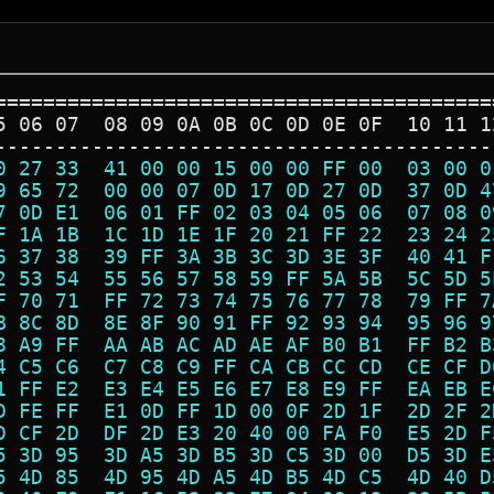
=========================================
5 06 07  08 09 0A 0B 0C 0D 0E 0F  10 11 1
-----------------------------------------
0 27 33  41 00 00 15 00 00 FF 00  03 00 0
9 65 72  00 00 07 0D 17 0D 27 0D  37 0D 4
7 0D E1  06 01 FF 02 03 04 05 06  07 08 0
F 1A 1B  1C 1D 1E 1F 20 21 FF 22  23 24 2
6 37 38  39 FF 3A 3B 3C 3D 3E 3F  40 41 F
2 53 54  55 56 57 58 59 FF 5A 5B  5C 5D 5
F 70 71  FF 72 73 74 75 76 77 78  79 FF 7
B 8C 8D  8E 8F 90 91 FF 92 93 94  95 96 9
8 A9 FF  AA AB AC AD AE AF B0 B1  FF B2 B
4 C5 C6  C7 C8 C9 FF CA CB CC CD  CE CF D
1 FF E2  E3 E4 E5 E6 E7 E8 E9 FF  EA EB E
D FE FF  E1 0D FF 1D 00 0F 2D 1F  2D 2F 2
D CF 2D  DF 2D E3 20 40 00 FA F0  E5 2D F
5 3D 95  3D A5 3D B5 3D C5 3D 00  D5 3D E
5 4D 85  4D 95 4D A5 4D B5 4D C5  4D 40 D