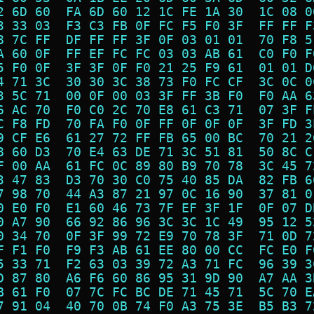
2 6D 60  FA 6D 60 12 1C FE 1A 30  1C 08 0
3 33 03  F3 C3 FB 0F FC F5 F0 3F  FF FF F
8 7C FF  DF FF FF 3F 0F 03 01 01  70 F8 5
A 60 0F  FF EF FC FC 03 03 AB 61  C0 F0 F
5 F0 0F  3F 3F 0F F0 21 25 F9 61  01 01 D
4 71 3C  30 30 3C 38 73 F0 FC CF  3C 0C 0
3 5C 71  00 0F 00 03 3F FF 3B F0  F0 AA 6
6 AC 70  F0 C0 2C 70 E8 61 C3 71  07 3F F
C F8 FD  70 FA F0 0F FF 0F 0F 0F  3F FD 3
9 CF E6  61 27 72 FF FB 65 00 BC  70 21 2
8 60 D3  70 E4 63 DE 71 3C 51 81  50 8C C
F 00 AA  61 FC 0C 89 80 B9 70 78  3C 45 7
3 47 83  D3 70 30 C0 75 40 85 DA  82 FB 6
7 98 70  44 A3 87 21 97 0C 16 90  37 81 0
0 E0 F0  E1 60 46 73 7F EF 3F 1F  0F 07 D
0 A7 90  66 92 86 96 3C 3C 1C 49  95 12 5
0 34 70  0F 3F 99 72 E9 70 78 3F  71 0D 7
F F1 F0  F9 F3 AB 61 EE 80 00 CC  FC E0 F
5 33 71  F2 63 03 39 72 A3 71 FC  96 39 3
D 87 80  A6 F6 60 86 95 31 9D 90  A7 AA 3
B 61 F0  07 7C FC BC DE 71 45 71  5C 70 E
7 91 04  40 70 0B 74 F0 A3 75 3E  B5 B3 7