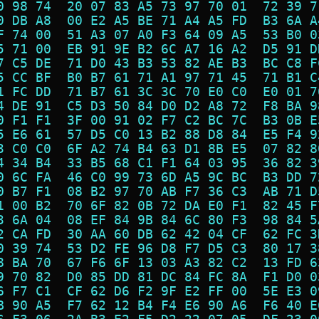
0 98 74  20 07 83 A5 73 97 70 01  72 39 7
0 DB A8  00 E2 A5 BE 71 A4 A5 FD  B3 6A A
F 74 00  51 A3 07 A0 F3 64 09 A5  53 B0 0
5 71 00  EB 91 9E B2 6C A7 16 A2  D5 91 D
7 C5 DE  71 D0 43 B3 53 82 AE B3  BC C8 F
5 CC BF  B0 B7 61 71 A1 97 71 45  71 B1 C
1 FC DD  71 B7 61 3C 3C 70 E0 C0  E0 01 7
4 DE 91  C5 D3 50 84 D0 D2 A8 72  F8 BA 9
0 F1 F1  3F 00 91 02 F7 C2 BC 7C  B3 0B E
5 E6 61  57 D5 C0 13 B2 88 D8 84  E5 F4 9
3 C0 C0  6F A2 74 B4 63 D1 8B E5  07 82 8
4 34 B4  33 B5 68 C1 F1 64 03 95  36 82 3
0 6C FA  46 C0 99 73 6D A5 9C BC  B3 DD 7
0 B7 F1  08 B2 97 70 AB F7 36 C3  AB 71 D
1 00 B2  70 6F 82 0B 72 DA E0 F1  82 45 F
3 6A 04  08 EF 84 9B 84 6C 80 F3  98 84 5
2 CA FD  30 AA 60 DB 62 42 04 CF  62 FC 3
0 39 74  53 D2 FE 96 D8 F7 D5 C3  80 17 3
8 BA 70  67 F6 6F 13 03 A3 82 C2  13 FD 6
9 70 82  D0 85 DD 81 DC 84 FC 8A  F1 D0 0
6 F7 C1  CF 62 D6 F2 9F E2 FF 00  5E E3 0
B 90 A5  F7 62 12 B4 F4 E6 90 A6  F6 40 E