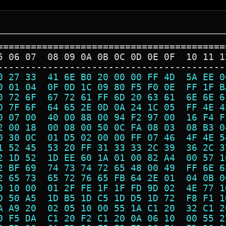
=========================================
5 06 07  08 09 0A 0B 0C 0D 0E 0F  10 11 1
-----------------------------------------
0 27 33  41 6E B0 20 00 00 FF 4D  5A EE 0
0 01 04  0F 0D 1C 09 80 F5 F0 0E  FF 1F B
0 72 6F  67 72 61 FF 6D 20 63 61  6E 6E 6
D 7F 6F  64 65 2E 0D 0A 24 1C 05  FF 4E 4
0 07 00  40 00 88 00 94 F2 97 00  16 F4 F
2 00 18  00 08 00 50 0C FA 08 03  08 B3 0
0 30 0C  01 D5 02 00 00 FF 07 46  4F 4E 5
1 52 45  53 20 FF 31 33 33 2C 39  36 2C 3
2 1D 52  1D EE 60 1A 01 00 82 A4  00 57 1
2 BF 69  74 73 74 72 65 48 00 49  FF 6E 6
2 65 73  65 72 76 65 FB 64 2E 01  04 0B 0
0 10 00  01 2F FE 1F 1F FD 9D 02  4E 77 1
D 50 A5  1D B5 1D C5 1D D5 1D 72  F8 F1 1
A A9 20  02 05 10 00 55 1A C1 20  32 C1 2
0 F5 DA  C1 20 F2 C1 20 0A 06 10  00 55 2