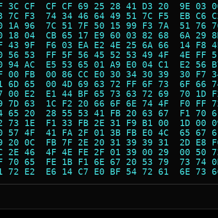
F 3C CF  CF CF 69 25 28 41 D3 20  9E 03 0
3 7C F3  74 34 46 64 49 51 7C F5  EB C6 C
0 1A 96  7C 51 7F 50 15 99 F3 7A  51 76 7
0 18 04  CB 65 17 E9 60 03 82 68  6A 29 8
F 43 9F  F6 03 EA E2 4E 25 6A 66  14 F8 4
0 56 53  FF 5F 56 45 52 53 49 4F  4E FF 5
0 94 AC  E5 53 65 01 A9 E0 04 C1  E2 56 B
F 00 FB  00 86 CC E0 30 34 30 39  30 F7 3
1 6D 65  00 4D 69 63 72 FF 6F 73  6F 66 7
7 00 E2  E1 44 BF 65 73 63 72 69  70 1D F
9 7D 63  1C F2 20 66 6F 6E 74 4F  F0 FF 7
4 65 20  28 55 53 41 FB 20 63 67  F1 70 6
2 73 1E  F1 33 FB 2E 31 F9 B1 00  1D 00 0
0 57 4F  41 FA 2F 01 3B FB E0 4C  65 67 6
9 20 0C  FB 7F 2E 20 31 39 39 31  2D E8 F
C 2E 46  4F 4E FE 2F 01 39 00 29  00 50 7
F 70 65  FE 1B F1 6E 67 20 53 79  73 74 0
1 72 E2  E6 14 C7 E0 BF 54 72 61  6E 73 6