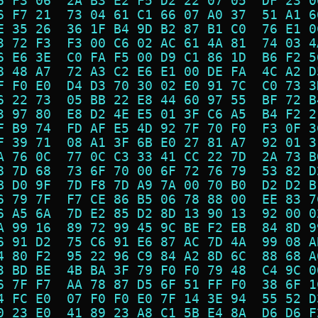
6 F3 06  2A B3 E2 F5 D2 22 07 05  DF 23 0
6 F7 21  73 04 61 C1 66 07 A0 37  51 A1 6
E 35 26  36 1F B4 9D B2 87 B1 C0  76 E1 0
3 72 F3  F3 00 C6 02 AC 61 4A 81  74 03 4
6 E6 3E  C0 FA F5 00 D9 C1 86 1D  B6 F2 5
8 48 A7  72 A3 C2 E6 E1 00 DE FA  4C A2 D
F F0 E0  D4 D3 70 30 02 E0 91 7C  C0 73 3
6 22 73  05 BB 22 E8 44 60 97 55  BF 72 B
3 97 80  E8 D2 4E E5 01 3F C6 A5  B4 F2 2
F B9 74  FD AF E5 4D 92 7F 70 F0  F3 0F 3
F 39 71  08 A1 3F 6B E0 27 81 A7  92 01 3
A 76 0C  77 0C C3 33 41 CC 22 7D  2A 73 B
8 7D 68  73 6F 70 00 6F 72 76 79  53 82 D
B D0 9F  7D F8 7D A9 7A 00 70 B0  D2 D2 B
6 79 7F  F7 CE 86 B5 06 78 88 00  EE 83 7
6 A5 6A  7D E2 85 D2 8D 13 90 13  92 00 0
A 99 16  89 72 99 45 9C BE F2 EB  84 8D 9
6 91 D2  75 C6 91 E6 87 AC 7D 4A  99 08 A
4 80 F2  95 22 96 C9 84 A2 8D 6C  88 68 A
3 BD BE  4B BA 3F 79 F0 F0 79 48  C4 9C 0
6 7F F7  AA 78 87 D5 6F 51 FF F0  38 6F 1
4 FC E0  07 F0 F0 E0 7F 14 3E 94  55 52 D
0 23 E0  41 89 23 A8 C1 5B E4 8A  D6 D6 F