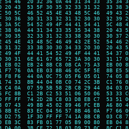
2 54 46  20 32 36 0A 44 31 34 33  35 34 3
0 20 43  53 5F 30 35 32 33 31 32  33 38 3
C 50 5C  46 52 45 4E 43 48 5C 46  49 43 2
F 30 36  30 31 33 32 31 32 30 30  32 39 2
6 3A 5C  54 52 49 4F 44 41 54 41  5C 48 4
2 38 0A  44 31 34 33 35 35 34 38  20 43 5
F 30 35  32 33 31 32 33 38 30 30  30 37 2
2 45 4E  43 48 5C 46 49 43 2E 52  54 46 2
3 31 32  33 38 30 30 34 33 20 30  20 43 5
2 49 4F  44 41 54 52 49 4F 44 41  54 37 0
0 30 31  6E 61 67 65 72 3A 30 30  31 17 0
1 EB 02  EB 24 8B C8 0B CA 75 A3  EB 00 8
1 F7 76  0A EB 03 8B 46 0C 5F 5E  8B E5 5
3 F8 F6  44 0A 0C 75 05 F6 05 01  74 05 8
1 74 33  8B 44 04 0B C0 74 2C 3B  C1 76 0
3 C4 0A  07 59 5B 58 2B C8 29 44  04 03 D
6 FC 8B  C1 2B C2 53 51 06 50 06  53 33 C
D FF FF  74 2D 2B C8 03 D8 EB C7  53 51 0
8 07 43  49 8B 45 02 89 46 FC EB  A6 80 4
5 8B EC  83 EC 04 56 57 8B 46 0A  F7 66 0
B D2 75  1F 3D FF FF 74 1A 8B CB  03 C8 7
0 EB 3C  83 FB 01 77 05 B9 00 80  EB 04 8
3 DA 00  3B CF 72 18 03 D9 73 0C  8C C1 8