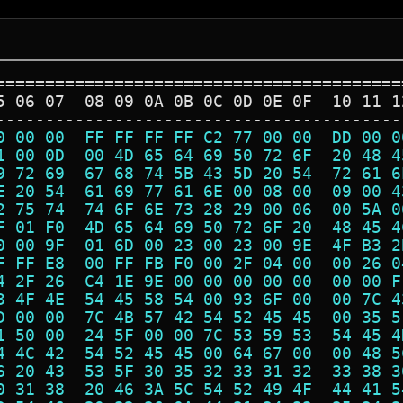
=========================================
5 06 07  08 09 0A 0B 0C 0D 0E 0F  10 11 1
-----------------------------------------
0 00 00  FF FF FF FF C2 77 00 00  DD 00 0
1 00 0D  00 4D 65 64 69 50 72 6F  20 48 4
9 72 69  67 68 74 5B 43 5D 20 54  72 61 6
E 20 54  61 69 77 61 6E 00 08 00  09 00 4
2 75 74  74 6F 6E 73 28 29 00 06  00 5A 0
F 01 F0  4D 65 64 69 50 72 6F 20  48 45 4
0 00 9F  01 6D 00 23 00 23 00 9E  4F B3 2
F FF E8  00 FF FB F0 00 2F 04 00  00 26 0
4 2F 26  C4 1E 9E 00 00 00 00 00  00 00 F
3 4F 4E  54 45 58 54 00 93 6F 00  00 7C 4
D 00 00  7C 4B 57 42 54 52 45 45  00 35 5
1 50 00  24 5F 00 00 7C 53 59 53  54 45 4
4 4C 42  54 52 45 45 00 64 67 00  00 48 5
6 20 43  53 5F 30 35 32 33 31 32  33 38 3
0 31 38  20 46 3A 5C 54 52 49 4F  44 41 5