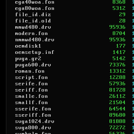
ega40woa.fon
8368
ega80woa.fon
5312
file_id.diz
29
file_id.old
28
mmwd480.drv
95936
modern.fon
8704
nmmwd480.drv
95936
oemdisk1
177
oemsetup.inf
1417
pvga.gr2
5142
pvga600.drv
73376
roman.fon
13312
script.fon
12288
serife.fon
57936
seriff.fon
81728
smalle.fon
26112
smallf.fon
21504
sserife.fon
64544
sseriff.fon
89680
svga1024.drv
81888
svga800.drv
72272