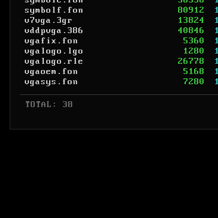
symbole.fon
56336
symbolf.fon
80912
v7vga.3gr
13824
vddpvga.386
40846
vgafix.fon
5360
vgalogo.lgo
1280
vgalogo.rle
26778
vgaoem.fon
5168
vgasys.fon
7280
 TOTAL: 38