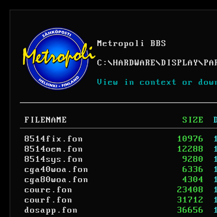
Metropoli BBS
C:
\
HARDWARE
\
DISPLAY
\
PA
View in context or dow
FILENAME
SIZE
8514fix.fon
10976
8514oem.fon
12288
8514sys.fon
9280
cga40woa.fon
6336
cga80woa.fon
4304
coure.fon
23408
courf.fon
31712
dosapp.fon
36656