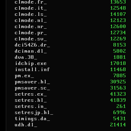
clmode.fr_
13653
clmode.it_
12548
clmode.ls_
14107
clmode.nl_
12123
clmode.nr_
12600
clmode.pr_
12734
clmode.sv_
12269
dci5426.dr_
8153
dciman.dl_
5802
dva.38_
1881
idchip.exe
17018
install.inf
11468
pm.ex_
7885
pmsaver.hl_
30925
pmsaver.sc_
31563
setres.ex_
41323
setres.hl_
41839
setres.in_
261
setresjp.hl_
6996
timings.da_
5431
udh.dl_
21414