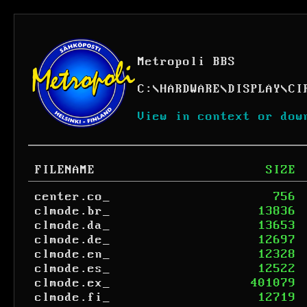
Metropoli BBS
C:
\
HARDWARE
\
DISPLAY
\
CI
View in context or dow
FILENAME
SIZE
center.co_
756
clmode.br_
13836
clmode.da_
13653
clmode.de_
12697
clmode.en_
12328
clmode.es_
12522
clmode.ex_
401079
clmode.fi_
12719